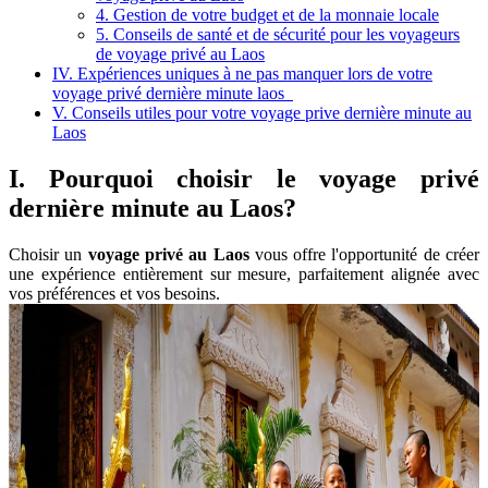
4. Gestion de votre budget et de la monnaie locale
5. Conseils de santé et de sécurité pour les voyageurs
de voyage privé au Laos
IV. Expériences uniques à ne pas manquer lors de votre
voyage privé dernière minute laos
V. Conseils utiles pour votre voyage prive dernière minute au
Laos
I. Pourquoi choisir le voyage privé
dernière minute au Laos?
Choisir un
voyage privé au Laos
vous offre l'opportunité de créer
une expérience entièrement sur mesure, parfaitement alignée avec
vos préférences et vos besoins.