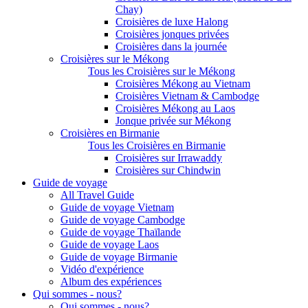
Chay)
Croisières de luxe Halong
Croisières jonques privées
Croisières dans la journée
Croisières sur le Mékong
Tous les Croisières sur le Mékong
Croisières Mékong au Vietnam
Croisières Vietnam & Cambodge
Croisières Mékong au Laos
Jonque privée sur Mékong
Croisières en Birmanie
Tous les Croisières en Birmanie
Croisières sur Irrawaddy
Croisières sur Chindwin
Guide de voyage
All Travel Guide
Guide de voyage Vietnam
Guide de voyage Cambodge
Guide de voyage Thaïlande
Guide de voyage Laos
Guide de voyage Birmanie
Vidéo d'expérience
Album des expériences
Qui sommes - nous?
Qui sommes - nous?