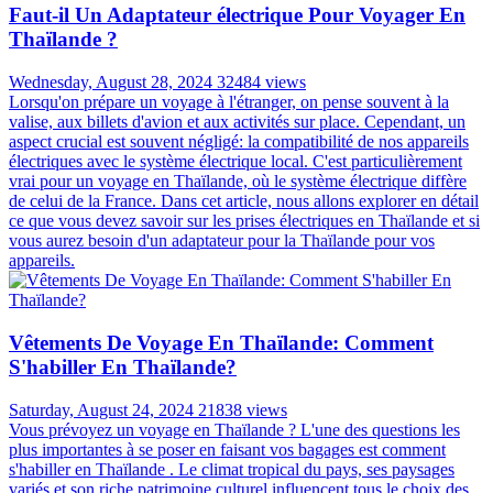
Faut-il Un Adaptateur électrique Pour Voyager En
Thaïlande ?
Wednesday, August 28, 2024
32484 views
Lorsqu'on prépare un voyage à l'étranger, on pense souvent à la
valise, aux billets d'avion et aux activités sur place. Cependant, un
aspect crucial est souvent négligé: la compatibilité de nos appareils
électriques avec le système électrique local. C'est particulièrement
vrai pour un voyage en Thaïlande, où le système électrique diffère
de celui de la France. Dans cet article, nous allons explorer en détail
ce que vous devez savoir sur les prises électriques en Thaïlande et si
vous aurez besoin d'un adaptateur pour la Thaïlande pour vos
appareils.
Vêtements De Voyage En Thaïlande: Comment
S'habiller En Thaïlande?
Saturday, August 24, 2024
21838 views
Vous prévoyez un voyage en Thaïlande ? L'une des questions les
plus importantes à se poser en faisant vos bagages est comment
s'habiller en Thaïlande . Le climat tropical du pays, ses paysages
variés et son riche patrimoine culturel influencent tous le choix des