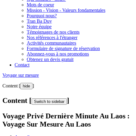
Mots de coeur
Mission - Vision - Valeurs fondamentales
Pourquoi nous?
Tran Ba Duy
Notre équipe
Témoignages de nos clients
Nos références à l'étranger
Activités communautaires
Formulaire de signature de réservation
Abonnez-vous à nos promotions
Obtenez un devis gratuit
Contact
Voyage sur mesure
Content [
]
hide
Content [
]
Switch to sidebar
Voyage Privé Dernière Minute Au Laos :
Voyage Sur Mesure Au Laos