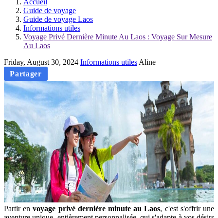
Accueil
Guide de voyage
Guide de voyage Laos
Informations utiles
Voyage Privé Dernière Minute Au Laos : Voyage Sur Mesure
Au Laos
Friday, August 30, 2024
Informations utiles
Aline
Partager
Partir en
voyage privé dernière minute au Laos
, c'est s'offrir une
aventure unique, entièrement personnalisée, qui s'adapte à vos désirs