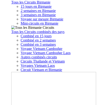
Tous les Circuits Birmanie
15 jours en Birmanie
2 semaines en Birmanie
3 semaines en Birmanie
Voyage sur mesure Birmanie
Mini-circuits en Birmanie
Tous les Circuits combinés des pays
Combiné en 15 jours
Combiné en 2 semaines
Combiné en 3 semaines
Voyage Vietnam Cambodge
Voyage Vietnam Cambodge Laos
Autres combinés circuits
Circuits Thaïlande et Vietnam
Voyages Vietnam Laos
Circuit Vietnam et Birmanie