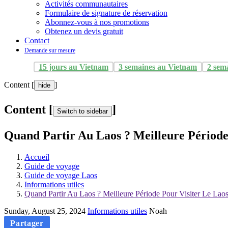
Activités communautaires
Formulaire de signature de réservation
Abonnez-vous à nos promotions
Obtenez un devis gratuit
Contact
Demande sur mesure
15 jours au Vietnam
3 semaines au Vietnam
2 sem
Content [
]
hide
Content [
]
Switch to sidebar
Quand Partir Au Laos ? Meilleure Période
Accueil
Guide de voyage
Guide de voyage Laos
Informations utiles
Quand Partir Au Laos ? Meilleure Période Pour Visiter Le Lao
Sunday, August 25, 2024
Informations utiles
Noah
Partager