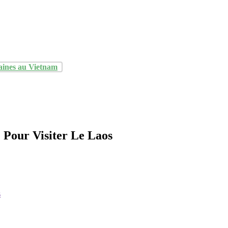
aines au Vietnam
 Pour Visiter Le Laos
s