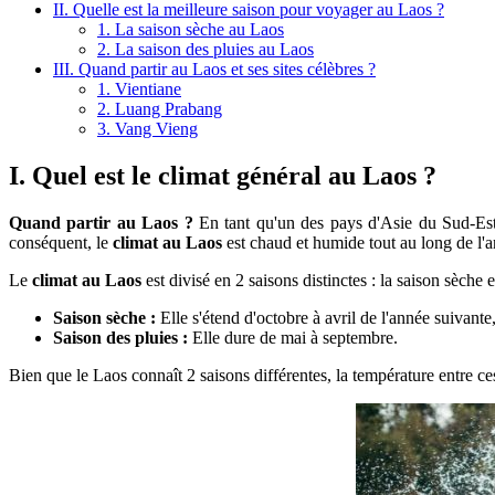
II. Quelle est la meilleure saison pour voyager au Laos ?
1. La saison sèche au Laos
2. La saison des pluies au Laos
III. Quand partir au Laos et ses sites célèbres ?
1. Vientiane
2. Luang Prabang
3. Vang Vieng
I. Quel est le climat général au Laos ?
Quand partir au Laos ?
En tant qu'un des pays d'Asie du Sud-Est,
conséquent, le
climat au Laos
est chaud et humide tout au long de l'a
Le
climat au Laos
est divisé en 2 saisons distinctes : la saison sèche e
Saison sèche :
Elle s'étend d'octobre à avril de l'année suivant
Saison des pluies :
Elle dure de mai à septembre.
Bien que le Laos connaît 2 saisons différentes, la température entre ce