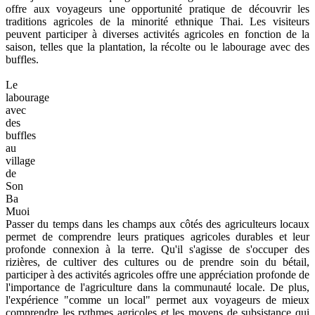
offre aux voyageurs une opportunité pratique de découvrir les
traditions agricoles de la minorité ethnique Thai. Les visiteurs
peuvent participer à diverses activités agricoles en fonction de la
saison, telles que la plantation, la récolte ou le labourage avec des
buffles.
Le
labourage
avec
des
buffles
au
village
de
Son
Ba
Muoi
Passer du temps dans les champs aux côtés des agriculteurs locaux
permet de comprendre leurs pratiques agricoles durables et leur
profonde connexion à la terre. Qu'il s'agisse de s'occuper des
rizières, de cultiver des cultures ou de prendre soin du bétail,
participer à des activités agricoles offre une appréciation profonde de
l'importance de l'agriculture dans la communauté locale. De plus,
l'expérience "comme un local" permet aux voyageurs de mieux
comprendre les rythmes agricoles et les moyens de subsistance qui