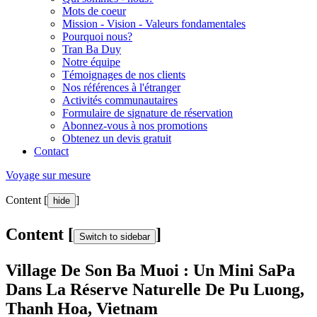
Mots de coeur
Mission - Vision - Valeurs fondamentales
Pourquoi nous?
Tran Ba Duy
Notre équipe
Témoignages de nos clients
Nos références à l'étranger
Activités communautaires
Formulaire de signature de réservation
Abonnez-vous à nos promotions
Obtenez un devis gratuit
Contact
Voyage sur mesure
Content [
]
hide
Content [
]
Switch to sidebar
Village De Son Ba Muoi : Un Mini SaPa
Dans La Réserve Naturelle De Pu Luong,
Thanh Hoa, Vietnam