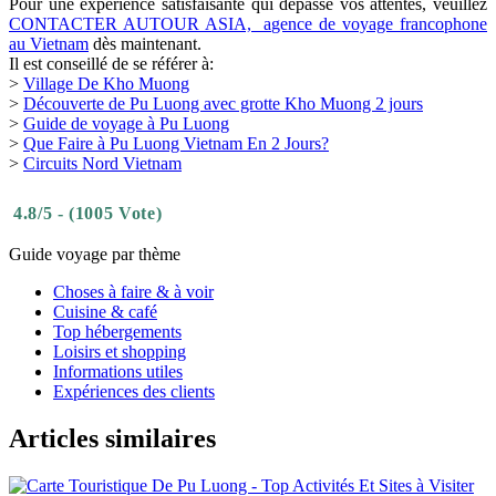
Pour une expérience satisfaisante qui dépasse vos attentes, veuillez
CONTACTER AUTOUR ASIA, agence de voyage francophone
au Vietnam
dès maintenant.
Il est conseillé de se référer à:
>
Village De Kho Muong
>
Découverte de Pu Luong avec grotte Kho Muong 2 jours
>
Guide de voyage à Pu Luong
>
Que Faire à Pu Luong Vietnam En 2 Jours?
>
Circuits Nord Vietnam
4.8/5 - (1005 Vote)
Guide voyage par thème
Choses à faire & à voir
Cuisine & café
Top hébergements
Loisirs et shopping
Informations utiles
Expériences des clients
Articles similaires