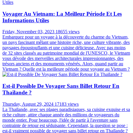
Voyager Au Vietnam: La Meilleur Période Et Les
Informations Utiles
Friday, November 03, 2023
18655 views
Embarquez pour un voyage à la découverte du charme du Vietnam,
un pays fascinant mêlant une histoire riche, une culture vibrante, des
paysages époustouflants et une cuisine délicieuse. Avec pas moins
de 32 sites classés au patrimoine mondial de l'UNESCO, le Vietnam
vous dévoile des merveilles architecturales impressionnantes, des
trésors anciens et des monuments vénérés. Alors, quand partir au
Vietnam ? Quelle est la meilleure période pour voyage au Vietnam ?
Est-il Possible De Voyager Sans Billet Retour En
Thaïlande ?
Thursday, August 29, 2024
17183 views
La Thaïlande, avec ses plages paradisiaques, sa cuisine exquise et sa
riche culture, attire chaque année des millions de voyageurs du
monde entier. Pour beaucoup, l'idée de partir à l'aventure sans
contrainte de retour est séduisante. Cependant, la question se pose :
est-il vraiment possible de voyager sans billet retour en Thaïlande ?