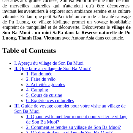
cascades aux grottes cachées, Son Ba Muoi offre une toile de fond
de merveilles naturelles qui n'attendent qu'à être découvertes,
invitant les aventuriers à explorer son ambiance sereine et sa culture
vibrante. En tant que petit SaPa niché au cœur de la beauté sauvage
de Pu Luong, ce village idyllique promet un voyage inoubliable
empreint de tranquillité et de découverte. Découvrons le
village de
Son Ba Muoi
-
un mini SaPa dans la Réserve naturelle de Pu
Luong, Thanh Hoa, Vietnam
avec Autour Asia dans cet article.
Table of Contents
I. Aperçu du village de Son Ba Muoi
II. Que faire au village de Son Ba Muoi?
1. Randonnée
2. Faire du vélo
3. Activités agricoles
4. Camping
5. Cours de cuisine
6. Expériences culturelles
III. Guide de voyage complet pour votre visite au village de
Son Ba Muoi
1. Quand est le meilleur moment pour visiter le village
de Son Ba Muoi?
2. Comment se rendre au village de Son Ba Muoi?
3. Où dormir dans le village de Son Ba Muoi?