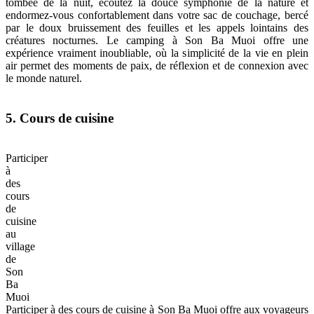
tombée de la nuit, écoutez la douce symphonie de la nature et
endormez-vous confortablement dans votre sac de couchage, bercé
par le doux bruissement des feuilles et les appels lointains des
créatures nocturnes. Le camping à Son Ba Muoi offre une
expérience vraiment inoubliable, où la simplicité de la vie en plein
air permet des moments de paix, de réflexion et de connexion avec
le monde naturel.
5. Cours de cuisine
Participer
à
des
cours
de
cuisine
au
village
de
Son
Ba
Muoi
Participer à des cours de cuisine à Son Ba Muoi offre aux voyageurs