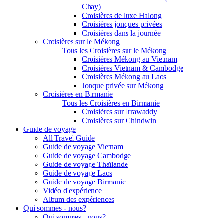
Chay)
Croisières de luxe Halong
Croisières jonques privées
Croisières dans la journée
Croisières sur le Mékong
Tous les Croisières sur le Mékong
Croisières Mékong au Vietnam
Croisières Vietnam & Cambodge
Croisières Mékong au Laos
Jonque privée sur Mékong
Croisières en Birmanie
Tous les Croisières en Birmanie
Croisières sur Irrawaddy
Croisières sur Chindwin
Guide de voyage
All Travel Guide
Guide de voyage Vietnam
Guide de voyage Cambodge
Guide de voyage Thaïlande
Guide de voyage Laos
Guide de voyage Birmanie
Vidéo d'expérience
Album des expériences
Qui sommes - nous?
Qui sommes - nous?