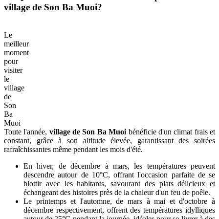
village de Son Ba Muoi?
Le
meilleur
moment
pour
visiter
le
village
de
Son
Ba
Muoi
Toute l'année,
village de Son Ba Muoi
bénéficie d'un climat frais et
constant, grâce à son altitude élevée, garantissant des soirées
rafraîchissantes même pendant les mois d'été.
En hiver, de décembre à mars, les températures peuvent
descendre autour de 10°C, offrant l'occasion parfaite de se
blottir avec les habitants, savourant des plats délicieux et
échangeant des histoires près de la chaleur d'un feu de poêle.
Le printemps et l'automne, de mars à mai et d'octobre à
décembre respectivement, offrent des températures idylliques
autour de 25°C pendant la journée, idéales pour se livrer à des