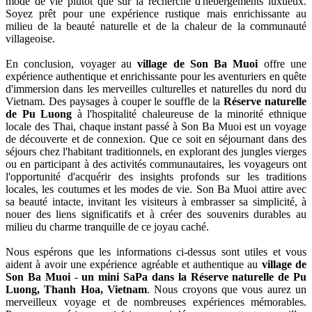
mode de vie plutôt que sur la recherche d'hébergements luxueux.
Soyez prêt pour une expérience rustique mais enrichissante au
milieu de la beauté naturelle et de la chaleur de la communauté
villageoise.
En conclusion, voyager au
village de Son Ba Muoi
offre une
expérience authentique et enrichissante pour les aventuriers en quête
d'immersion dans les merveilles culturelles et naturelles du nord du
Vietnam. Des paysages à couper le souffle de la
Réserve naturelle
de Pu Luong
à l'hospitalité chaleureuse de la minorité ethnique
locale des Thai, chaque instant passé à Son Ba Muoi est un voyage
de découverte et de connexion. Que ce soit en séjournant dans des
séjours chez l'habitant traditionnels, en explorant des jungles vierges
ou en participant à des activités communautaires, les voyageurs ont
l'opportunité d'acquérir des insights profonds sur les traditions
locales, les coutumes et les modes de vie. Son Ba Muoi attire avec
sa beauté intacte, invitant les visiteurs à embrasser sa simplicité, à
nouer des liens significatifs et à créer des souvenirs durables au
milieu du charme tranquille de ce joyau caché.
Nous espérons que les informations ci-dessus sont utiles et vous
aident à avoir une expérience agréable et authentique au
village de
Son Ba Muoi
-
un mini SaPa dans la Réserve naturelle de Pu
Luong, Thanh Hoa, Vietnam
. Nous croyons que vous aurez un
merveilleux voyage et de nombreuses expériences mémorables.