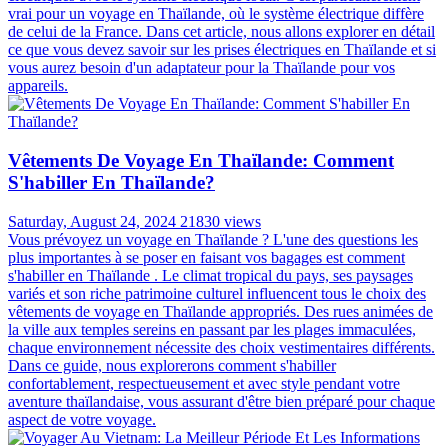
vrai pour un voyage en Thaïlande, où le système électrique diffère
de celui de la France. Dans cet article, nous allons explorer en détail
ce que vous devez savoir sur les prises électriques en Thaïlande et si
vous aurez besoin d'un adaptateur pour la Thaïlande pour vos
appareils.
Vêtements De Voyage En Thaïlande: Comment
S'habiller En Thaïlande?
Saturday, August 24, 2024
21830 views
Vous prévoyez un voyage en Thaïlande ? L'une des questions les
plus importantes à se poser en faisant vos bagages est comment
s'habiller en Thaïlande . Le climat tropical du pays, ses paysages
variés et son riche patrimoine culturel influencent tous le choix des
vêtements de voyage en Thaïlande appropriés. Des rues animées de
la ville aux temples sereins en passant par les plages immaculées,
chaque environnement nécessite des choix vestimentaires différents.
Dans ce guide, nous explorerons comment s'habiller
confortablement, respectueusement et avec style pendant votre
aventure thaïlandaise, vous assurant d'être bien préparé pour chaque
aspect de votre voyage.