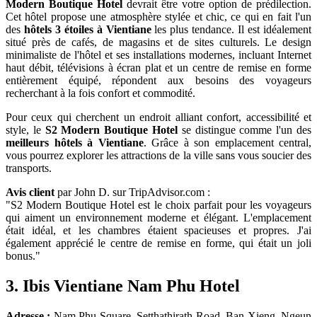
Modern Boutique Hotel
devrait être votre option de prédilection.
Cet hôtel propose une atmosphère stylée et chic, ce qui en fait l'un
des
hôtels 3 étoiles à Vientiane
les plus tendance. Il est idéalement
situé près de cafés, de magasins et de sites culturels. Le design
minimaliste de l'hôtel et ses installations modernes, incluant Internet
haut débit, télévisions à écran plat et un centre de remise en forme
entièrement équipé, répondent aux besoins des voyageurs
recherchant à la fois confort et commodité.
Pour ceux qui cherchent un endroit alliant confort, accessibilité et
style, le
S2 Modern Boutique Hotel
se distingue comme l'un des
meilleurs hôtels à Vientiane
. Grâce à son emplacement central,
vous pourrez explorer les attractions de la ville sans vous soucier des
transports.
Avis client
par John D. sur TripAdvisor.com :
"S2 Modern Boutique Hotel est le choix parfait pour les voyageurs
qui aiment un environnement moderne et élégant. L'emplacement
était idéal, et les chambres étaient spacieuses et propres. J'ai
également apprécié le centre de remise en forme, qui était un joli
bonus."
3.
Ibis Vientiane Nam Phu Hotel
Adresse :
Nam Phu Square, Setthathirath Road, Ban Xieng, Ngeun