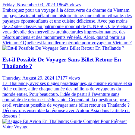
Friday, November 03, 2023
18645 views
Embarquez pour un voyage à la découverte du charme du Vietnam,
un pays fascinant mêlant une histoire riche, une culture vibrante, des
paysages époustouflants et une cuisine délicieuse. Avec pas moins
de 32 sites classés au patrimoine mondial de l'UNESCO, le Vietnam
vous dévoile des merveilles architecturales impressionnantes, des
trésors anciens et des monuments vénérés. Alors, quand partir au
Vietnam ? Quelle est la meilleure période pour voyage au Vietnam ?
Est-il Possible De Voyager Sans Billet Retour En
Thaïlande ?
Thursday, August 29, 2024
17177 views
La Thaïlande, avec ses plages paradisiaques, sa cuisine exquise et sa
riche culture, attire chaque année des millions de voyageurs du
monde entier. Pour beaucoup, l'idée de partir à l'aventure sans
contrainte de retour est séduisante. Cependant, la question se pose :
est-il vraiment possible de voyager sans billet retour en Thaïlande ?
Découvrons ensemble la réponse avec Autour Asia dans l'article ci-
dessous !