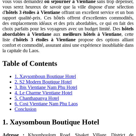
vous vous demandez
où séjourner à Vientiane
sans trop dépenser,
vous serez heureux de savoir que la ville dispose d'une sélection
d'
hôtels 3 étoiles à Vientiane
offrant un excellent service et un bon
rapport qualité-prix. Ces hôtels offrent d'excellentes commodités,
des emplacements idéaux et des prix abordables, ce qui en fait des
choix parfaits pour les voyageurs avec un budget limité. Des
hôtels
abordables à Vientiane
aux
meilleurs hôtels à Vientiane
, cette
liste d'
hôtels 3 étoiles à Vientiane
propose des options alliant
confort et commodité, assurant ainsi une expérience inoubliable dans
la capitale du Laos.
Table of Contents
1. Xaysomboun Boutique Hotel
2. S2 Modern Boutique Hotel
3. Ibis Vientiane Nam Phu Hotel
4. Le Charme Vientiane Hotel
5. Chanthapanya Hotel
6. Cosi Vientiane Nam Phu Laos
Conclusion
1.
Xaysomboun Boutique Hotel
Adresse :
Khounboulom Road, Sisaket Village, District de