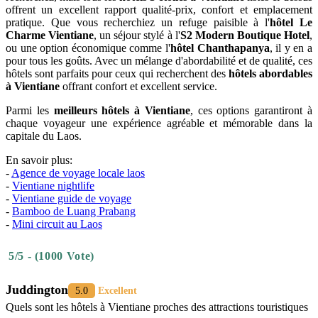
offrent un excellent rapport qualité-prix, confort et emplacement
pratique. Que vous recherchiez un refuge paisible à l'
hôtel Le
Charme Vientiane
, un séjour stylé à l'
S2 Modern Boutique Hotel
,
ou une option économique comme l'
hôtel Chanthapanya
, il y en a
pour tous les goûts. Avec un mélange d'abordabilité et de qualité, ces
hôtels sont parfaits pour ceux qui recherchent des
hôtels abordables
à Vientiane
offrant confort et excellent service.
Parmi les
meilleurs hôtels à Vientiane
, ces options garantiront à
chaque voyageur une expérience agréable et mémorable dans la
capitale du Laos.
En savoir plus:
-
Agence de voyage locale laos
-
Vientiane nightlife
-
Vientiane guide de voyage
-
Bamboo de Luang Prabang
-
Mini circuit au Laos
5/5 - (1000 Vote)
Juddington
5.0
Excellent
Quels sont les hôtels à Vientiane proches des attractions touristiques