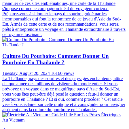
manquer de ces sites emblématiques, une carte de la Thaïlande
s'impose comme le compagnon idéal du voyageur curieux.
Préparez-vous à sillonner le pays du sourire, guidé par les
incontournables qui font la renommée de ce joyau d'Asie du Sud-
Est. Armés de cette carte et de nos recommandations, vous serez
prêts à entreprendre un voyage en Thaïlande extraordinaire à travers
ce royaume fascinant.
Culture Du Pourboire: Comment Donner Un
Pourboire En Thaïlande ?
Tuesday, August 20, 2024
16160 views
La Thaïlande, pays des sourires et des paysages enchanteurs, attire
chaque année des millions de visiteurs du monde entier. Si vous
prévoyez un voyage dans ce magnifique pays d'Asie du Sud-Est,
vous vous êtes peut-être déjà posé la question : faut-il donner un
pourboire en Thaïlande ? Et si oui, comment procéder ? Cet article
vise à vous éclairer sur cette pratique et à vous guider pour naviguer
aisément dans la culture du pourboire en Thaïlande .