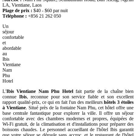
LA, Vientiane, Laos
Plage de prix :
$40 - $60 par nuit
Téléphone :
+856 21 262 050
Un
séjour
confortable
et
abordable
au
Ibis
Vientiane
Nam
Phu
Hotel
L'
Ibis Vientiane Nam Phu Hotel
fait partie de la chaîne bien
connue
Ibis
, reconnue pour son service fiable et son excellent
rapport qualité-prix, ce qui en fait l'un des meilleurs
hôtels 3 étoiles
à Vientiane
. Situé près de la fontaine Nam Phu, cet hôtel offre une
base centrale fantastique pour explorer la ville. Il offre un séjour
confortable avec des chambres modernes et propres, équipées de
Wi-Fi gratuit, de la climatisation et d'installations pour préparer des
boissons chaudes. Le personnel accueillant de l'hôtel Ibis garantit
que votre séjour se déroule sans accroc, et le restaurant de l'hôtel