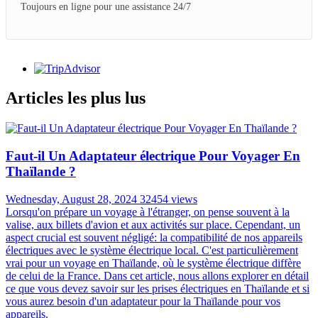
Toujours en ligne pour une assistance 24/7
Articles les plus lus
Faut-il Un Adaptateur électrique Pour Voyager En
Thaïlande ?
Wednesday, August 28, 2024
32454 views
Lorsqu'on prépare un voyage à l'étranger, on pense souvent à la
valise, aux billets d'avion et aux activités sur place. Cependant, un
aspect crucial est souvent négligé: la compatibilité de nos appareils
électriques avec le système électrique local. C'est particulièrement
vrai pour un voyage en Thaïlande, où le système électrique diffère
de celui de la France. Dans cet article, nous allons explorer en détail
ce que vous devez savoir sur les prises électriques en Thaïlande et si
vous aurez besoin d'un adaptateur pour la Thaïlande pour vos
appareils.