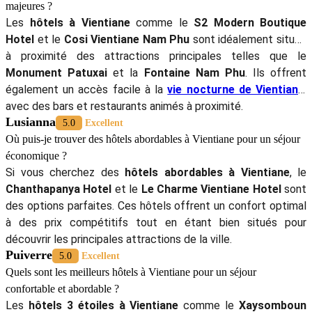
majeures ?
Les
hôtels à Vientiane
comme le
S2 Modern Boutique
Hotel
et le
Cosi Vientiane Nam Phu
sont idéalement situés
à proximité des attractions principales telles que le
Monument Patuxai
et la
Fontaine Nam Phu
. Ils offrent
également un accès facile à la
vie nocturne de Vientiane
,
avec des bars et restaurants animés à proximité.
Lusianna
5.0
Excellent
Où puis-je trouver des hôtels abordables à Vientiane pour un séjour
économique ?
Si vous cherchez des
hôtels abordables à Vientiane
, le
Chanthapanya Hotel
et le
Le Charme Vientiane Hotel
sont
des options parfaites. Ces hôtels offrent un confort optimal
à des prix compétitifs tout en étant bien situés pour
découvrir les principales attractions de la ville.
Puiverre
5.0
Excellent
Quels sont les meilleurs hôtels à Vientiane pour un séjour
confortable et abordable ?
Les
hôtels 3 étoiles à Vientiane
comme le
Xaysomboun