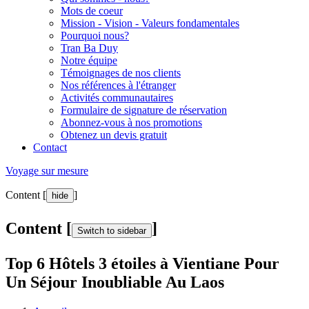
Mots de coeur
Mission - Vision - Valeurs fondamentales
Pourquoi nous?
Tran Ba Duy
Notre équipe
Témoignages de nos clients
Nos références à l'étranger
Activités communautaires
Formulaire de signature de réservation
Abonnez-vous à nos promotions
Obtenez un devis gratuit
Contact
Voyage sur mesure
Content [
]
hide
Content [
]
Switch to sidebar
Top 6 Hôtels 3 étoiles à Vientiane Pour
Un Séjour Inoubliable Au Laos