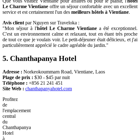
Que vous visitiez Vientiane pour affaires ou pour le plaisir, l'
hôtel
Le Charme Vientiane
offre un séjour confortable avec un excellent
service et est certainement l'un des
meilleurs hôtels à Vientiane
.
Avis client
par Nguyen sur Traveloka :
"Mon séjour à l'
hôtel Le Charme Vientiane
a été exceptionnel.
C'est un environnement calme et relaxant, tout en étant très proche
de tout ce que je voulais voir. Le petit-déjeuner était délicieux, et j'ai
particulièrement apprécié le cadre agréable du jardin."
5.
Chanthapanya Hotel
Adresse :
Norkeokoummarn Road, Vientiane, Laos
Plage de prix :
$30 - $45 par nuit
Téléphone :
+856 21 241 451
Site Web :
chanthapanyahotel.com
Profitez
de
l'emplacement
central
du
Chanthapanya
Hotel
à