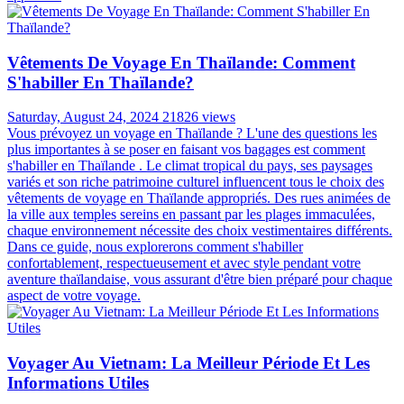
Vêtements De Voyage En Thaïlande: Comment
S'habiller En Thaïlande?
Saturday, August 24, 2024
21826 views
Vous prévoyez un voyage en Thaïlande ? L'une des questions les
plus importantes à se poser en faisant vos bagages est comment
s'habiller en Thaïlande . Le climat tropical du pays, ses paysages
variés et son riche patrimoine culturel influencent tous le choix des
vêtements de voyage en Thaïlande appropriés. Des rues animées de
la ville aux temples sereins en passant par les plages immaculées,
chaque environnement nécessite des choix vestimentaires différents.
Dans ce guide, nous explorerons comment s'habiller
confortablement, respectueusement et avec style pendant votre
aventure thaïlandaise, vous assurant d'être bien préparé pour chaque
aspect de votre voyage.
Voyager Au Vietnam: La Meilleur Période Et Les
Informations Utiles