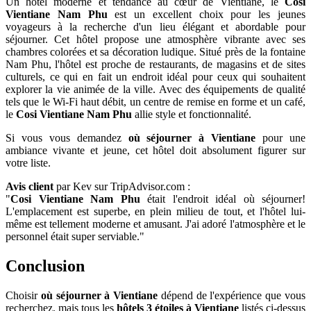
Un hôtel moderne et tendance au cœur de Vientiane, le
Cosi
Vientiane Nam Phu
est un excellent choix pour les jeunes
voyageurs à la recherche d'un lieu élégant et abordable pour
séjourner. Cet hôtel propose une atmosphère vibrante avec ses
chambres colorées et sa décoration ludique. Situé près de la fontaine
Nam Phu, l'hôtel est proche de restaurants, de magasins et de sites
culturels, ce qui en fait un endroit idéal pour ceux qui souhaitent
explorer la vie animée de la ville. Avec des équipements de qualité
tels que le Wi-Fi haut débit, un centre de remise en forme et un café,
le
Cosi Vientiane Nam Phu
allie style et fonctionnalité.
Si vous vous demandez
où séjourner à Vientiane
pour une
ambiance vivante et jeune, cet hôtel doit absolument figurer sur
votre liste.
Avis client
par Kev sur TripAdvisor.com :
"
Cosi Vientiane Nam Phu
était l'endroit idéal où séjourner!
L'emplacement est superbe, en plein milieu de tout, et l'hôtel lui-
même est tellement moderne et amusant. J'ai adoré l'atmosphère et le
personnel était super serviable."
Conclusion
Choisir
où séjourner à Vientiane
dépend de l'expérience que vous
recherchez, mais tous les
hôtels 3 étoiles à Vientiane
listés ci-dessus