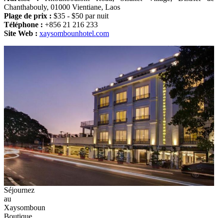
Chanthabouly, 01000 Vientiane, Laos
Plage de prix :
$35 - $50 par nuit
Téléphone :
+856 21 216 233
Site Web :
xaysombounhotel.com
Séjournez
au
Xaysomboun
Boutique