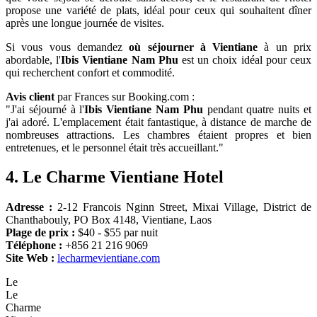
propose une variété de plats, idéal pour ceux qui souhaitent dîner
après une longue journée de visites.
Si vous vous demandez
où séjourner à Vientiane
à un prix
abordable, l'
Ibis Vientiane Nam Phu
est un choix idéal pour ceux
qui recherchent confort et commodité.
Avis client
par Frances sur Booking.com :
"J'ai séjourné à l'
Ibis Vientiane Nam Phu
pendant quatre nuits et
j'ai adoré. L'emplacement était fantastique, à distance de marche de
nombreuses attractions. Les chambres étaient propres et bien
entretenues, et le personnel était très accueillant."
4.
Le Charme Vientiane Hotel
Adresse :
2-12 Francois Nginn Street, Mixai Village, District de
Chanthabouly, PO Box 4148, Vientiane, Laos
Plage de prix :
$40 - $55 par nuit
Téléphone :
+856 21 216 9069
Site Web :
lecharmevientiane.com
Le
Le
Charme