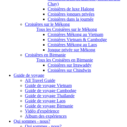
Chay)
Croisières de luxe Halong
Croisières jonques privées
Croisières dans la journée
Croisières sur le Mékong
Tous les Croisières sur le Mékong
Croisières Mékong au Vietnam
Croisières Vietnam & Cambodge
Croisières Mékong au Laos
Jonque privée sur Mékong
Croisières en Birmanie
Tous les Croisières en Birmanie
Croisières sur Irrawaddy
Croisières sur Chindwin
Guide de voyage
All Travel Guide
Guide de voyage Vietnam
Guide de voyage Cambodge
Guide de voyage Thaïlande
Guide de voyage Laos
Guide de voyage Birmanie
Vidéo d'expérience
Album des expériences
Qui sommes - nous?
Qui sommes - nous?