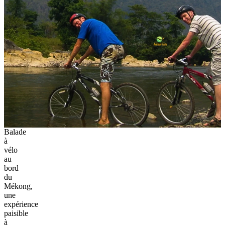
Balade
à
vélo
au
bord
du
Mékong,
une
expérience
paisible
à