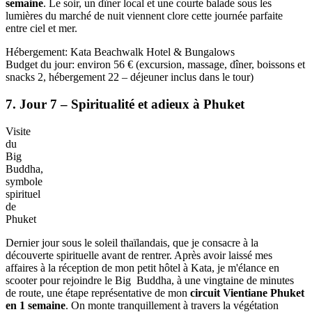
Soirée
animée
au
marché
de
nuit
de
Kata
À midi, je déjeune simplement sur la plage – un plat de riz frit
accompagné de fruits frais – avant de profiter encore un peu du
soleil et de la mer. En fin d’après-midi, le bateau rentre vers Chalong
Pier, où je retrouve la navette pour revenir à Kata Beach, fatigué
mais heureux. Pour terminer la journée, je m’offre un massage thaï
traditionnel qui efface aussitôt la fatigue, une expérience
incontournable de mon
voyage pas cher Vientiane Phuket en 1
semaine
. Le soir, un dîner local et une courte balade sous les
lumières du marché de nuit viennent clore cette journée parfaite
entre ciel et mer.
Hébergement: Kata Beachwalk Hotel & Bungalows
Budget du jour: environ 56 € (excursion, massage, dîner, boissons et
snacks 2, hébergement 22 – déjeuner inclus dans le tour)
7. Jour 7 – Spiritualité et adieux à Phuket