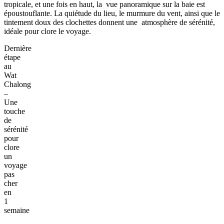
Visite
du
Big
Buddha,
symbole
spirituel
de
Phuket
Dernier jour sous le soleil thaïlandais, que je consacre à la
découverte spirituelle avant de rentrer. Après avoir laissé mes
affaires à la réception de mon petit hôtel à Kata, je m'élance en
scooter pour rejoindre le Big Buddha, à une vingtaine de minutes
de route, une étape représentative de mon
circuit Vientiane Phuket
en 1 semaine
. On monte tranquillement à travers la végétation
tropicale, et une fois en haut, la vue panoramique sur la baie est
époustouflante. La quiétude du lieu, le murmure du vent, ainsi que le
tintement doux des clochettes donnent une atmosphère de sérénité,
idéale pour clore le voyage.
Dernière
étape
au
Wat