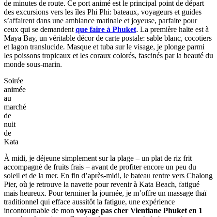
6. Jour 6 – Excursion en mer vers les îles Phi Phi
Excursion
à
Koh
Phi
Phi,
joyau
des
mers
d’Andaman
Je me réveille avant le lever du soleil, impatient de vivre une journée
en mer. Vers 7h30, une navette vient me chercher directement à mon
hébergement pour rejoindre le Chalong Pier, situé à une quinzaine
de minutes de route. Ce port animé est le principal point de départ
des excursions vers les îles Phi Phi: bateaux, voyageurs et guides
s’affairent dans une ambiance matinale et joyeuse, parfaite pour
ceux qui se demandent
que faire à Phuket
. La première halte est à
Maya Bay, un véritable décor de carte postale: sable blanc, cocotiers
et lagon translucide. Masque et tuba sur le visage, je plonge parmi
les poissons tropicaux et les coraux colorés, fascinés par la beauté du
monde sous-marin.