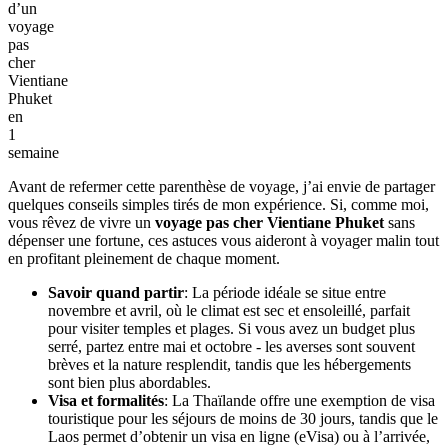
accessible par une route sinueuse qui traverse des collines
recouvertes de végétation et des villages calmes. Le
voyage pas
cher Vientiane Phuket en 1 semaine
prend fin sur une douce
mélancolie, le cœur léger et la tête remplie de souvenirs de soleil de
cette semaine passée à alterner entre la tranquillité du Laos et la
beauté exotique de la Thaïlande.
Budget du jour: environ 33 € (repas, transport, visites gratuites et
dépenses diverses)
II. Conseils pratiques pour un itinéraire
Vientiane Phuket pas cher
Souvenirs
marquants
d’un
voyage
pas
cher
Vientiane
Phuket
en
1
semaine