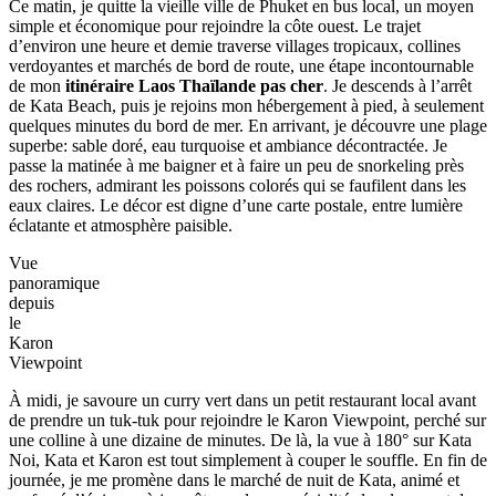
verdoyantes de Phuket
Kata
Beach,
l’une
des
plus
belles
étapes
d’un
voyage
pas
cher
à
Phuket
Ce matin, je quitte la vieille ville de Phuket en bus local, un moyen
simple et économique pour rejoindre la côte ouest. Le trajet
d’environ une heure et demie traverse villages tropicaux, collines
verdoyantes et marchés de bord de route, une étape incontournable
de mon
itinéraire Laos Thaïlande pas cher
. Je descends à l’arrêt
de Kata Beach, puis je rejoins mon hébergement à pied, à seulement
quelques minutes du bord de mer. En arrivant, je découvre une plage
superbe: sable doré, eau turquoise et ambiance décontractée. Je
passe la matinée à me baigner et à faire un peu de snorkeling près