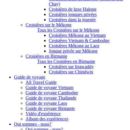
Chay)
Croisières de luxe Halong
Croisières jonques privées
Croisières dans la journée
Croisières sur le Mékong
Tous les Croisières sur le Mékong
Croisières Mékong au Vietnam
Croisières Vietnam & Cambodge
Croisières Mékong au Laos
Jonque privée sur Mékong
Croisières en Birmanie
Tous les Croisières en Birmanie
Croisières sur Irrawaddy
Croisières sur Chindwin
Guide de voyage
All Travel Guide
Guide de voyage Vietnam
Guide de voyage Cambodge
Guide de voyage Thaïlande
Guide de voyage Laos
Guide de voyage Birmanie
Vidéo d'expérience
Album des expériences
Qui sommes - nous?
Qui sommes - nous?