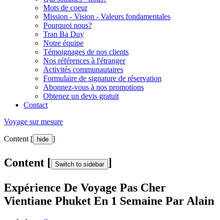
Mots de coeur
Mission - Vision - Valeurs fondamentales
Pourquoi nous?
Tran Ba Duy
Notre équipe
Témoignages de nos clients
Nos références à l'étranger
Activités communautaires
Formulaire de signature de réservation
Abonnez-vous à nos promotions
Obtenez un devis gratuit
Contact
Voyage sur mesure
Content [
]
hide
Content [
]
Switch to sidebar
Expérience De Voyage Pas Cher
Vientiane Phuket En 1 Semaine Par Alain