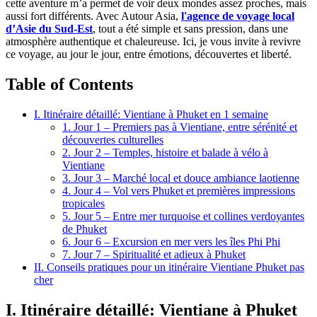
cette aventure m’a permet de voir deux mondes assez proches, mais
aussi fort différents. Avec Autour Asia,
l'agence de voyage local
d’Asie du Sud-Est
, tout a été simple et sans pression, dans une
atmosphère authentique et chaleureuse. Ici, je vous invite à revivre
ce voyage, au jour le jour, entre émotions, découvertes et liberté.
Table of Contents
I. Itinéraire détaillé: Vientiane à Phuket en 1 semaine
1. Jour 1 – Premiers pas à Vientiane, entre sérénité et
découvertes culturelles
2. Jour 2 – Temples, histoire et balade à vélo à
Vientiane
3. Jour 3 – Marché local et douce ambiance laotienne
4. Jour 4 – Vol vers Phuket et premières impressions
tropicales
5. Jour 5 – Entre mer turquoise et collines verdoyantes
de Phuket
6. Jour 6 – Excursion en mer vers les îles Phi Phi
7. Jour 7 – Spiritualité et adieux à Phuket
II. Conseils pratiques pour un itinéraire Vientiane Phuket pas
cher
I. Itinéraire détaillé: Vientiane à Phuket