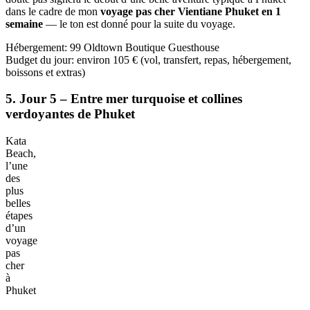
Dégustation
de
spécialités
locales
dans
un
food
court
de
Phuket
En fin de journée, je m’arrête au food court local pour un pad thaï
brûlant et des mango sticky rice bien sucrés, avant de me laisser
happer par l’ambiance nocturne. Les lumières s’allument, la musique
monte et les sourires thaïlandais illuminent les rues. Une grande
douceur, exotisme et simplicité pour cette première soirée qui je n’en
doute pas signera le début d’une belle aventure typique à Phuket
dans le cadre de mon
voyage pas cher Vientiane Phuket en 1
semaine
— le ton est donné pour la suite du voyage.
Hébergement: 99 Oldtown Boutique Guesthouse
Budget du jour: environ 105 € (vol, transfert, repas, hébergement,
boissons et extras)
5. Jour 5 – Entre mer turquoise et collines