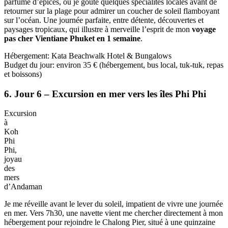
des rochers, admirant les poissons colorés qui se faufilent dans les
eaux claires. Le décor est digne d’une carte postale, entre lumière
éclatante et atmosphère paisible.
Vue
panoramique
depuis
le
Karon
Viewpoint
À midi, je savoure un curry vert dans un petit restaurant local avant
de prendre un tuk-tuk pour rejoindre le Karon Viewpoint, perché sur
une colline à une dizaine de minutes. De là, la vue à 180° sur Kata
Noi, Kata et Karon est tout simplement à couper le souffle. En fin de
journée, je me promène dans le marché de nuit de Kata, animé et
parfumé d’épices, où je goûte quelques spécialités locales avant de
retourner sur la plage pour admirer un coucher de soleil flamboyant
sur l’océan. Une journée parfaite, entre détente, découvertes et
paysages tropicaux, qui illustre à merveille l’esprit de mon
voyage
pas cher Vientiane Phuket en 1 semaine
.
Hébergement: Kata Beachwalk Hotel & Bungalows
Budget du jour: environ 35 € (hébergement, bus local, tuk-tuk, repas
et boissons)