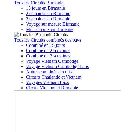
Tous les Circuits Birmanie
15 jours en Birmanie
2 semaines en Birmanie
3 semaines en Birmanie
Voyage sur mesure Birmanie
Mini-circuits en Birmanie
Tous les Circuits combinés des pays
Combiné en 15 jours
Combiné en 2 semaines
Combiné en 3 semaines
Voyage Vietnam Cambodge
Voyage Vietnam Cambodge Laos
Autres combinés circuits
Circuits Thaïlande et Vietnam
Voyages Vietnam Laos
Circuit Vietnam et Birmanie