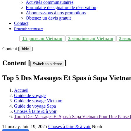
Activités communautaires
Formulaire de signature de réservation
Abonnez-vous à nos promotions
Obtenez un devis gratuit
Contact
Demande sur mesure
15 jours au Vietnam
3 semaines au Vietnam
2 sem
Content [
]
hide
Content [
]
Switch to sidebar
Top 5 Des Massages Et Spas à Sapa Vietn
Accueil
Guide de voyage
Guide de voyage Vietnam
Guide de voyage Sapa
Choses à faire & à voir
Top 5 Des Massages Et Spas à Sapa Vietnam Pour Une Pause 
Thursday, Juin 19, 2025
Choses à faire & à voir
Noah