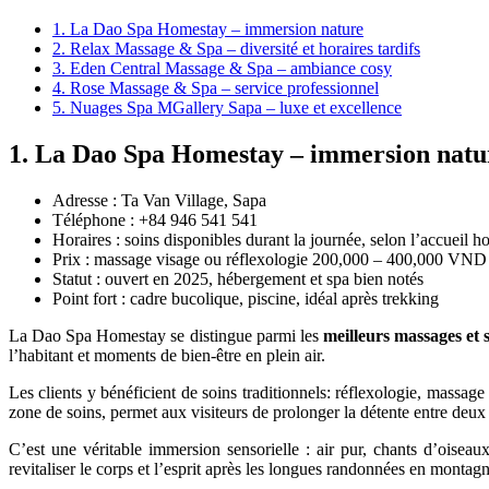
1. La Dao Spa Homestay – immersion nature
2. Relax Massage & Spa – diversité et horaires tardifs
3. Eden Central Massage & Spa – ambiance cosy
4. Rose Massage & Spa – service professionnel
5. Nuages Spa MGallery Sapa – luxe et excellence
1. La Dao Spa Homestay – immersion natu
Adresse : Ta Van Village, Sapa
Téléphone : +84 946 541 541
Horaires : soins disponibles durant la journée, selon l’accueil 
Prix : massage visage ou réflexologie 200,000 – 400,000 VN
Statut : ouvert en 2025, hébergement et spa bien notés
Point fort : cadre bucolique, piscine, idéal après trekking
La Dao Spa Homestay se distingue parmi les
meilleurs massages et 
l’habitant et moments de bien-être en plein air.
Les clients y bénéficient de soins traditionnels: réflexologie, massag
zone de soins, permet aux visiteurs de prolonger la détente entre deux
C’est une véritable immersion sensorielle : air pur, chants d’oise
revitaliser le corps et l’esprit après les longues randonnées en montagn