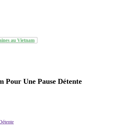
aines au Vietnam
am Pour Une Pause Détente
Détente