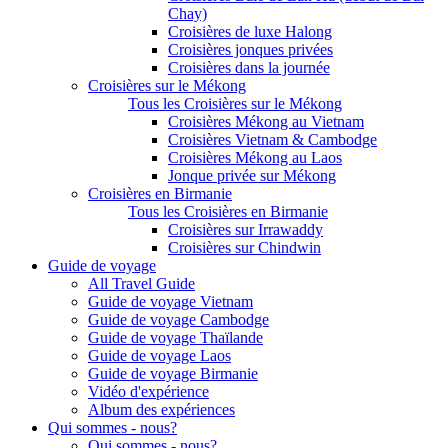
Chay)
Croisières de luxe Halong
Croisières jonques privées
Croisières dans la journée
Croisières sur le Mékong
Tous les Croisières sur le Mékong
Croisières Mékong au Vietnam
Croisières Vietnam & Cambodge
Croisières Mékong au Laos
Jonque privée sur Mékong
Croisières en Birmanie
Tous les Croisières en Birmanie
Croisières sur Irrawaddy
Croisières sur Chindwin
Guide de voyage
All Travel Guide
Guide de voyage Vietnam
Guide de voyage Cambodge
Guide de voyage Thaïlande
Guide de voyage Laos
Guide de voyage Birmanie
Vidéo d'expérience
Album des expériences
Qui sommes - nous?
Qui sommes - nous?