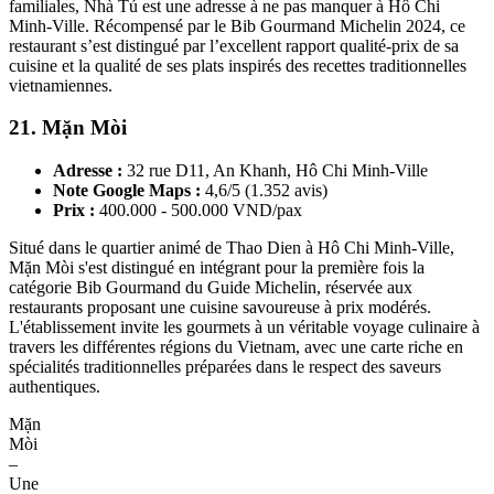
familiales, Nhà Tú est une adresse à ne pas manquer à Hô Chi
Minh-Ville. Récompensé par le Bib Gourmand Michelin 2024, ce
restaurant s’est distingué par l’excellent rapport qualité-prix de sa
cuisine et la qualité de ses plats inspirés des recettes traditionnelles
vietnamiennes.
21. Mặn Mòi
Adresse :
32 rue D11, An Khanh, Hô Chi Minh-Ville
Note Google Maps :
4,6/5 (1.352 avis)
Prix :
400.000 - 500.000 VND/pax
Situé dans le quartier animé de Thao Dien à Hô Chi Minh-Ville,
Mặn Mòi s'est distingué en intégrant pour la première fois la
catégorie Bib Gourmand du Guide Michelin, réservée aux
restaurants proposant une cuisine savoureuse à prix modérés.
L'établissement invite les gourmets à un véritable voyage culinaire à
travers les différentes régions du Vietnam, avec une carte riche en
spécialités traditionnelles préparées dans le respect des saveurs
authentiques.
Mặn
Mòi
–
Une