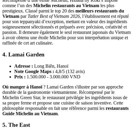
Récompensé d’une étoile Michelin, Hibana by Koki s’impose
comme l’un des
Michelin restaurants au Vietnam
les plus
prestigieux. Classé parmi le top 20 des
meilleurs restaurants du
Vietnam
par
Tatler Best of Vietnam 2026
, l’établissement est réputé
pour son teppanyaki d’exception, mettant en valeur des ingrédients
soigneusement sélectionnés et préparés avec précision, créativité et
passion. Il demeure également le seul restaurant japonais du Vietnam
à avoir obtenu une étoile Michelin pour son interprétation unique et
raffinée de cet art culinaire.
4. Lamai Garden
Adresse :
Long Biên, Hanoï
Note Google Maps :
4,8/5 (132 avis)
Prix :
1.500.000 - 3.000.000 VND
Où manger à Hanoï
? Lamai Garden s'illustre par son approche
durable de la gastronomie vietnamienne. Récompensé par le
Michelin Green Star, le restaurant privilégie les ingrédients issus de
sa propre ferme et propose une cuisine de saison inventive. Cette
philosophie responsable en fait une référence parmi les
restaurants
Guide Michelin au Vietnam
.
5. The East