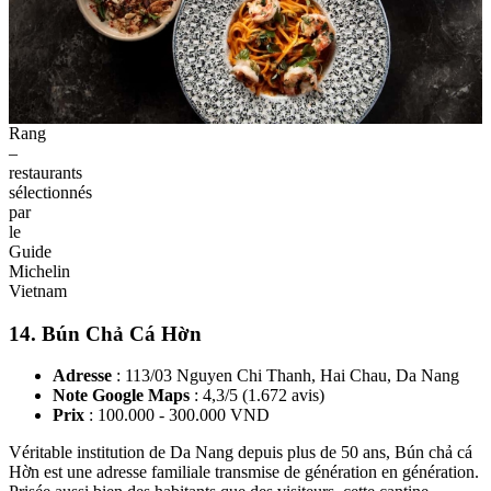
Rang
–
restaurants
sélectionnés
par
le
Guide
Michelin
Vietnam
14. Bún Chả Cá Hờn
Adresse
: 113/03 Nguyen Chi Thanh, Hai Chau, Da Nang
Note Google Maps
: 4,3/5 (1.672 avis)
Prix
: 100.000 - 300.000 VND
Véritable institution de Da Nang depuis plus de 50 ans, Bún chả cá
Hờn est une adresse familiale transmise de génération en génération.