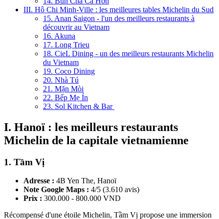
14. Bún Chả Cá Hờn
III. Hô Chi Minh-Ville : les meilleures tables Michelin du Sud
15. Anan Saigon - l'un des meilleurs restaurants à
découvrir au Vietnam
16. Akuna
17. Long Trieu
18. CieL Dining - un des meilleurs restaurants Michelin
du Vietnam
19. Coco Dining
20. Nhà Tú
21. Mặn Mòi
22. Bếp Mẹ Ỉn
23. Sol Kitchen & Bar
I. Hanoï : les meilleurs restaurants
Michelin de la capitale vietnamienne
1. Tầm Vị
Adresse :
4B Yen The, Hanoï
Note Google Maps :
4/5 (3.610 avis)
Prix :
300.000 - 800.000 VND
Récompensé d'une étoile Michelin, Tầm Vị propose une immersion