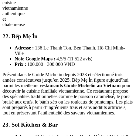
cuisine
vietnamienne
authentique
et
chaleureuse
22. Bếp Mẹ Ỉn
Adresse :
136 Le Thanh Ton, Ben Thanh, Hô Chi Minh-
Ville
Note Google Maps :
4,5/5 (11.522 avis)
Prix :
100.000 - 300.000 VND
Présent dans le Guide Michelin depuis 2023 et sélectionné trois
années consécutives jusqu’en 2025, Bếp Mẹ Ỉn figure aujourd’hui
parmi les meilleurs
restaurants Guide Michelin au Vietnam
pour
découvrir la cuisine familiale vietnamienne. Ce restaurant propose
des spécialités traditionnelles comme le poisson caramélisé, le porc
braisé aux œufs, le bánh xèo ou les rouleaux de printemps. Les plats
sont préparés à partir d’ingrédients frais et sans additifs artificiels,
tout en préservant l’authenticité des saveurs vietnamiennes.
23. Sol Kitchen & Bar