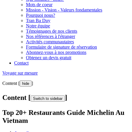
Mots de coeur
Mission - Vision - Valeurs fondamentales
Pourquoi nous?
Tran Ba Duy
Notre équipe
Témoignages de nos clients
Nos références à l'étranger
Activités communautaires
Formulaire de signature de réservation
Abonnez-vous à nos promotions
Obtenez un devis gratuit
Contact
Voyage sur mesure
Content [
]
hide
Content [
]
Switch to sidebar
Top 20+ Restaurants Guide Michelin Au
Vietnam