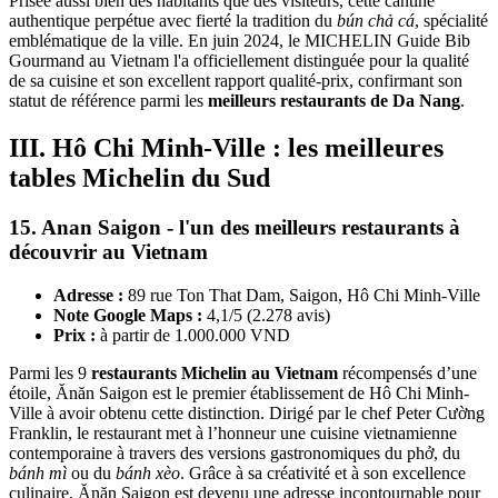
Prisée aussi bien des habitants que des visiteurs, cette cantine
authentique perpétue avec fierté la tradition du
bún chả cá
, spécialité
emblématique de la ville. En juin 2024, le MICHELIN Guide Bib
Gourmand au Vietnam l'a officiellement distinguée pour la qualité
de sa cuisine et son excellent rapport qualité-prix, confirmant son
statut de référence parmi les
meilleurs restaurants de Da Nang
.
III. Hô Chi Minh-Ville : les meilleures
tables Michelin du Sud
15. Anan Saigon - l'un des meilleurs restaurants à
découvrir au Vietnam
Adresse :
89 rue Ton That Dam, Saigon, Hô Chi Minh-Ville
Note Google Maps :
4,1/5 (2.278 avis)
Prix :
à partir de 1.000.000 VND
Parmi les 9
restaurants Michelin au Vietnam
récompensés d’une
étoile, Ănăn Saigon est le premier établissement de Hô Chi Minh-
Ville à avoir obtenu cette distinction. Dirigé par le chef Peter Cường
Franklin, le restaurant met à l’honneur une cuisine vietnamienne
contemporaine à travers des versions gastronomiques du phở, du
bánh mì
ou du
bánh xèo
. Grâce à sa créativité et à son excellence
culinaire, Ănăn Saigon est devenu une adresse incontournable pour