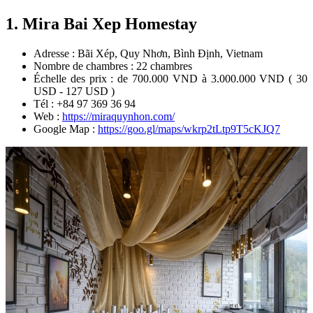
1. Mira Bai Xep Homestay
Adresse : Bãi Xép, Quy Nhơn, Bình Định, Vietnam
Nombre de chambres : 22 chambres
Échelle des prix : de 700.000 VND à 3.000.000 VND ( 30
USD - 127 USD )
Tél : +84 97 369 36 94
Web :
https://miraquynhon.com/
Google Map :
https://goo.gl/maps/wkrp2tLtp9T5cKJQ7