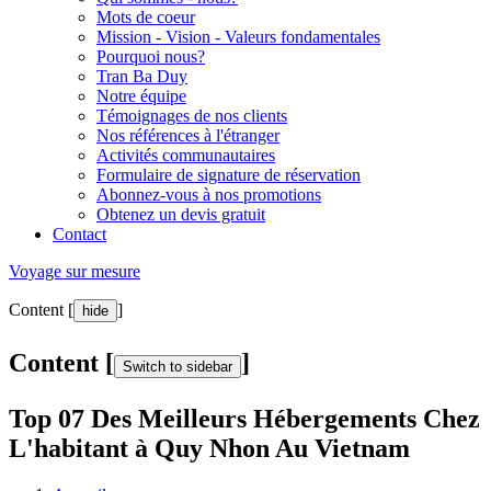
Mots de coeur
Mission - Vision - Valeurs fondamentales
Pourquoi nous?
Tran Ba Duy
Notre équipe
Témoignages de nos clients
Nos références à l'étranger
Activités communautaires
Formulaire de signature de réservation
Abonnez-vous à nos promotions
Obtenez un devis gratuit
Contact
Voyage sur mesure
Content [
]
hide
Content [
]
Switch to sidebar
Top 07 Des Meilleurs Hébergements Chez
L'habitant à Quy Nhon Au Vietnam