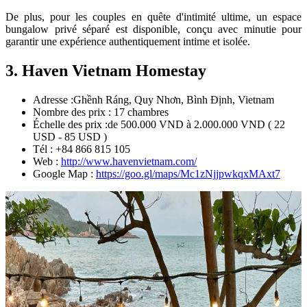
De plus, pour les couples en quête d'intimité ultime, un espace
bungalow privé séparé est disponible, conçu avec minutie pour
garantir une expérience authentiquement intime et isolée.
3. Haven Vietnam Homestay
Adresse :Ghềnh Ráng, Quy Nhơn, Bình Định, Vietnam
Nombre des prix : 17 chambres
Échelle des prix :de 500.000 VND à 2.000.000 VND ( 22
USD - 85 USD )
Tél : +84 866 815 105
Web :
http://www.havenvietnam.com/
Google Map :
https://goo.gl/maps/Mc1zNjjpwkqxMAxt7