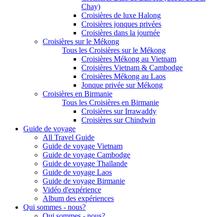
Chay)
Croisières de luxe Halong
Croisières jonques privées
Croisières dans la journée
Croisières sur le Mékong
Tous les Croisières sur le Mékong
Croisières Mékong au Vietnam
Croisières Vietnam & Cambodge
Croisières Mékong au Laos
Jonque privée sur Mékong
Croisières en Birmanie
Tous les Croisières en Birmanie
Croisières sur Irrawaddy
Croisières sur Chindwin
Guide de voyage
All Travel Guide
Guide de voyage Vietnam
Guide de voyage Cambodge
Guide de voyage Thaïlande
Guide de voyage Laos
Guide de voyage Birmanie
Vidéo d'expérience
Album des expériences
Qui sommes - nous?
Qui sommes - nous?