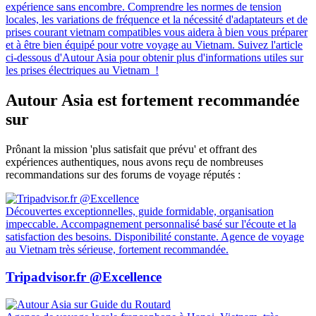
expérience sans encombre. Comprendre les normes de tension
locales, les variations de fréquence et la nécessité d'adaptateurs et de
prises courant vietnam compatibles vous aidera à bien vous préparer
et à être bien équipé pour votre voyage au Vietnam. Suivez l'article
ci-dessous d'Autour Asia pour obtenir plus d'informations utiles sur
les prises électriques au Vietnam !
Autour Asia est fortement recommandée
sur
Prônant la mission 'plus satisfait que prévu' et offrant des
expériences authentiques, nous avons reçu de nombreuses
recommandations sur des forums de voyage réputés :
Découvertes exceptionnelles, guide formidable, organisation
impeccable. Accompagnement personnalisé basé sur l'écoute et la
satisfaction des besoins. Disponibilité constante. Agence de voyage
au Vietnam très sérieuse, fortement recommandée.
Tripadvisor.fr @Excellence