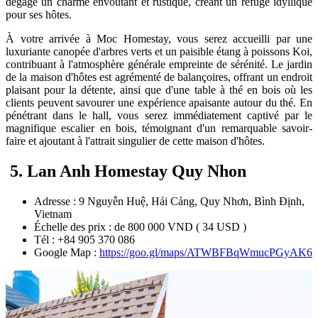
dégage un charme envoûtant et rustique, créant un refuge idyllique
pour ses hôtes.
À votre arrivée à Moc Homestay, vous serez accueilli par une
luxuriante canopée d'arbres verts et un paisible étang à poissons Koi,
contribuant à l'atmosphère générale empreinte de sérénité. Le jardin
de la maison d'hôtes est agrémenté de balançoires, offrant un endroit
plaisant pour la détente, ainsi que d'une table à thé en bois où les
clients peuvent savourer une expérience apaisante autour du thé. En
pénétrant dans le hall, vous serez immédiatement captivé par le
magnifique escalier en bois, témoignant d'un remarquable savoir-
faire et ajoutant à l'attrait singulier de cette maison d'hôtes.
5. Lan Anh Homestay Quy Nhon
Adresse : 9 Nguyễn Huệ, Hải Cảng, Quy Nhơn, Bình Định,
Vietnam
Échelle des prix : de 800 000 VND ( 34 USD )
Tél : +84 905 370 086
Google Map :
https://goo.gl/maps/ATWBFBqWmucPGyAK6