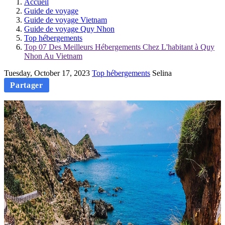
Accueil
Guide de voyage
Guide de voyage Vietnam
Guide de voyage Quy Nhon
Top hébergements
Top 07 Des Meilleurs Hébergements Chez L'habitant à Quy
Nhon Au Vietnam
Tuesday, October 17, 2023
Top hébergements
Selina
Partager