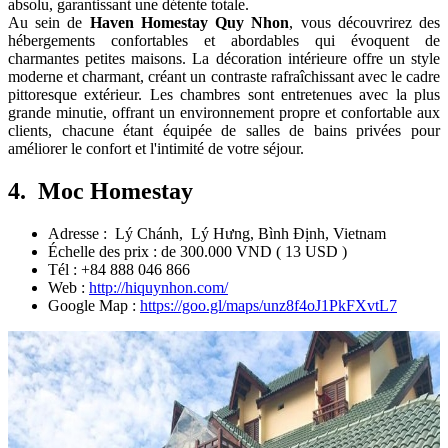
absolu, garantissant une détente totale.
Au sein de
Haven Homestay Quy Nhon
, vous découvrirez des
hébergements confortables et abordables qui évoquent de
charmantes petites maisons. La décoration intérieure offre un style
moderne et charmant, créant un contraste rafraîchissant avec le cadre
pittoresque extérieur. Les chambres sont entretenues avec la plus
grande minutie, offrant un environnement propre et confortable aux
clients, chacune étant équipée de salles de bains privées pour
améliorer le confort et l'intimité de votre séjour.
4.
Moc Homestay
Adresse : Lý Chánh, Lý Hưng, Bình Định, Vietnam
Échelle des prix : de 300.000 VND ( 13 USD )
Tél : +84 888 046 866
Web :
http://hiquynhon.com/
Google Map :
https://goo.gl/maps/unz8f4oJ1PkFXvtL7