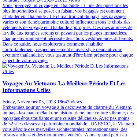
Vous prévoyez un voyage en Thaïlande ? L'une des questions les
plus importantes à se poser en faisant vos bagages est comment
s'habiller en Thaïlande . Le climat tropical du pays, ses paysages
variés et son riche patrimoine culturel influencent tous le choix des
vêtements de voyage en Thaïlande appropriés. Des rues animées de
la ville aux temples sereins en passant par les plages immaculées,
chaque environnement nécessite des choix vestimentaires différents.
Dans ce guide, nous explorerons comment s'habiller
confortablement, respectueusement et avec style pendant votre
aventure thaïlandaise, vous assurant d'être bien préparé pour chaque
aspect de votre voyage.
Voyager Au Vietnam: La Meilleur Période Et Les
Informations Utiles
Friday, November 03, 2023
18643 views
Embarquez pour un voyage à la découverte du charme du Vietnam,
un pays fascinant mêlant une histoire riche, une culture vibrante, des
paysages époustouflants et une cuisine délicieuse. Avec pas moins
de 32 sites classés au patrimoine mondial de l'UNESCO, le Vietnam
vous dévoile des merveilles architecturales impressionnantes, des
trésors anciens et des monuments vénérés. Alors, quand partir au