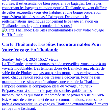
sourires, il est essentiel de bien préparer vos bagages. Les règles
concernant les bagages en avion pour la Thaïlande peuvent différer
de celles auxquelles vous êtes habitué, et une bonne préparation
vous évitera bien des tracas à l'aéroport. Découvrons les
réglementations spécifiques concernant le bagage en avion en
Thaïlande dans le guide complet ci-dessous !
Carte Thaïlande: Les Sites Incontournables Pour
Votre Voyage En Thaïlande
Sunday, July 14, 2024
16527 views
La Thaïlande , terre de contrastes et de merveilles, vous invite à un
voyage inoubliable. Des temples dorés de Bangkok aux plages de
sable fin de Phuket, en passant par les montagnes verdoyantes du
nord, chaque région recèle des trésors à découvrir. Pour ne rien
manquer de ces sites emblématiques, une carte de la Thaïlande
s'impose comme le compagnon idéal du voyageur curieux.
Préparez-vous à sillonner le pays du sourire, guidé par les
incontournables qui font la renommée de ce joyau d'Asie du Sud-
Est. Armés de cette carte et de nos recommandations, vous serez
prêts à entreprendre un voyage en Thaïlande extraordinaire à travers
ce royaume fascinant.