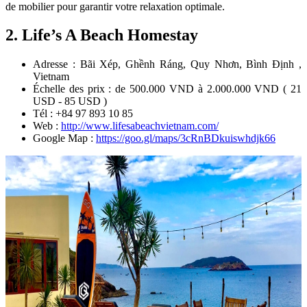
de mobilier pour garantir votre relaxation optimale.
2.
Life’s A Beach Homestay
Adresse : Bãi Xép, Ghềnh Ráng, Quy Nhơn, Bình Định ,
Vietnam
Échelle des prix : de 500.000 VND à 2.000.000 VND ( 21
USD - 85 USD )
Tél : +84 97 893 10 85
Web :
http://www.lifesabeachvietnam.com/
Google Map :
https://goo.gl/maps/3cRnBDkuiswhdjk66