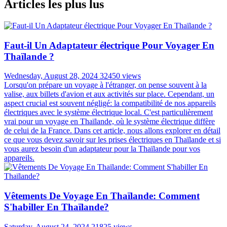
Articles les plus lus
Faut-il Un Adaptateur électrique Pour Voyager En
Thaïlande ?
Wednesday, August 28, 2024
32450 views
Lorsqu'on prépare un voyage à l'étranger, on pense souvent à la
valise, aux billets d'avion et aux activités sur place. Cependant, un
aspect crucial est souvent négligé: la compatibilité de nos appareils
électriques avec le système électrique local. C'est particulièrement
vrai pour un voyage en Thaïlande, où le système électrique diffère
de celui de la France. Dans cet article, nous allons explorer en détail
ce que vous devez savoir sur les prises électriques en Thaïlande et si
vous aurez besoin d'un adaptateur pour la Thaïlande pour vos
appareils.
Vêtements De Voyage En Thaïlande: Comment
S'habiller En Thaïlande?
Saturday, August 24, 2024
21825 views