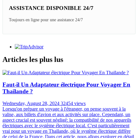
ASSISTANCE DISPONIBLE 24/7
Toujours en ligne pour une assistance 24/7
Articles les plus lus
Faut-il Un Adaptateur électrique Pour Voyager En
Thaïlande ?
Wednesday, August 28, 2024
32454 views
Lorsqu'on prépare un voyage à l'étranger, on pense souvent à la
valise, aux billets d'avion et aux activités sur place. Cependant, un
aspect crucial est souvent négligé: la compatibilité de nos appareils
électriques avec le système électrique local. C'est particulièrement
vrai pour un voyage en Thaïlande, où le système électrique diffère
de celui de la France. Dans cet article, nous allons explorer en détail