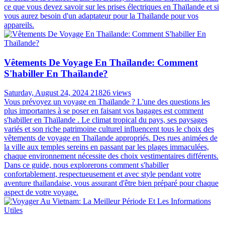
ce que vous devez savoir sur les prises électriques en Thaïlande et si
vous aurez besoin d'un adaptateur pour la Thaïlande pour vos
appareils.
Vêtements De Voyage En Thaïlande: Comment
S'habiller En Thaïlande?
Saturday, August 24, 2024
21826 views
Vous prévoyez un voyage en Thaïlande ? L'une des questions les
plus importantes à se poser en faisant vos bagages est comment
s'habiller en Thaïlande . Le climat tropical du pays, ses paysages
variés et son riche patrimoine culturel influencent tous le choix des
vêtements de voyage en Thaïlande appropriés. Des rues animées de
la ville aux temples sereins en passant par les plages immaculées,
chaque environnement nécessite des choix vestimentaires différents.
Dans ce guide, nous explorerons comment s'habiller
confortablement, respectueusement et avec style pendant votre
aventure thaïlandaise, vous assurant d'être bien préparé pour chaque
aspect de votre voyage.