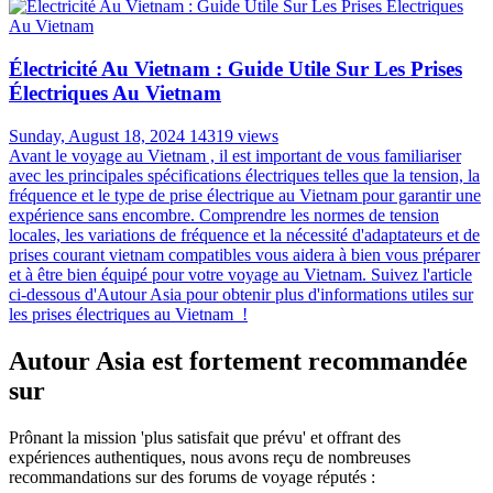
Électricité Au Vietnam : Guide Utile Sur Les Prises
Électriques Au Vietnam
Sunday, August 18, 2024
14319 views
Avant le voyage au Vietnam , il est important de vous familiariser
avec les principales spécifications électriques telles que la tension, la
fréquence et le type de prise électrique au Vietnam pour garantir une
expérience sans encombre. Comprendre les normes de tension
locales, les variations de fréquence et la nécessité d'adaptateurs et de
prises courant vietnam compatibles vous aidera à bien vous préparer
et à être bien équipé pour votre voyage au Vietnam. Suivez l'article
ci-dessous d'Autour Asia pour obtenir plus d'informations utiles sur
les prises électriques au Vietnam !
Autour Asia est fortement recommandée
sur
Prônant la mission 'plus satisfait que prévu' et offrant des
expériences authentiques, nous avons reçu de nombreuses
recommandations sur des forums de voyage réputés :