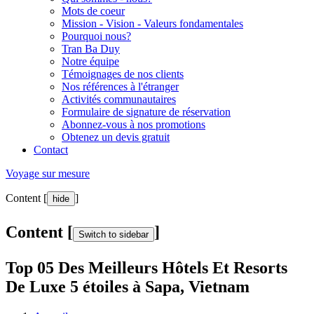
Mots de coeur
Mission - Vision - Valeurs fondamentales
Pourquoi nous?
Tran Ba Duy
Notre équipe
Témoignages de nos clients
Nos références à l'étranger
Activités communautaires
Formulaire de signature de réservation
Abonnez-vous à nos promotions
Obtenez un devis gratuit
Contact
Voyage sur mesure
Content [
]
hide
Content [
]
Switch to sidebar
Top 05 Des Meilleurs Hôtels Et Resorts
De Luxe 5 étoiles à Sapa, Vietnam