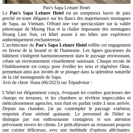
Pao's Sapa Leisure Hotel
Le
Pao's Sapa Leisure Hotel
est un somptueux havre de paix
perché en toute élégance sur les flancs des majestueuses montagnes
de Sapa, au Vietnam. Offrant une vue spectaculaire sur la vallée
pittoresque de Muong Hoa et la chaîne imposante des montagnes
Hoang Lien Son, cet hôtel assure à ses hôtes une expérience
authentiquement enchanteresse.
L'architecture du
Pao's Sapa Leisure Hotel
reflète cet engagement
en faveur de la beauté et de l'harmonie. Les lignes gracieuses du
bâtiment s'intègrent harmonieusement dans le paysage environnant,
créant un environnement visuellement saisissant. Chaque recoin de
l'établissement est conçu pour éveiller les sens et régénérer l'âme,
permettant ainsi aux invités de se plonger dans la splendeur naturelle
de la cité montagnarde de Sapa.
Avis de client Hana (06/2023) sur Tripadvisor :
L'hôtel est élégamment conçu, évoquant les courbes gracieuses des
champs en terrasses, et les chambres se révèlent impeccables et
méticuleusement agencées, tout était en parfait ordre à mon arrivée.
Depuis ma chambre, j'ai pu contempler le paysage extérieur,
empreint d'une sérénité apaisante. Le personnel de l'hôtel se
distingue par son enthousiasme contagieux et son attention
prévenante envers les clients. Le petit-déjeuner au restaurant propose
une cuisine délicieuse, avec une multitude d'options alléchantes.