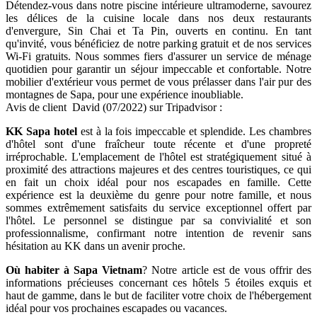
Détendez-vous dans notre piscine intérieure ultramoderne, savourez
les délices de la cuisine locale dans nos deux restaurants
d'envergure, Sin Chai et Ta Pin, ouverts en continu. En tant
qu'invité, vous bénéficiez de notre parking gratuit et de nos services
Wi-Fi gratuits. Nous sommes fiers d'assurer un service de ménage
quotidien pour garantir un séjour impeccable et confortable. Notre
mobilier d'extérieur vous permet de vous prélasser dans l'air pur des
montagnes de Sapa, pour une expérience inoubliable.
Avis de client David (07/2022) sur Tripadvisor :
KK Sapa hotel
est à la fois impeccable et splendide. Les chambres
d'hôtel sont d'une fraîcheur toute récente et d'une propreté
irréprochable. L'emplacement de l'hôtel est stratégiquement situé à
proximité des attractions majeures et des centres touristiques, ce qui
en fait un choix idéal pour nos escapades en famille. Cette
expérience est la deuxième du genre pour notre famille, et nous
sommes extrêmement satisfaits du service exceptionnel offert par
l'hôtel. Le personnel se distingue par sa convivialité et son
professionnalisme, confirmant notre intention de revenir sans
hésitation au KK dans un avenir proche.
Où habiter à Sapa Vietnam
? Notre article est de vous offrir des
informations précieuses concernant ces hôtels 5 étoiles exquis et
haut de gamme, dans le but de faciliter votre choix de l'hébergement
idéal pour vos prochaines escapades ou vacances.