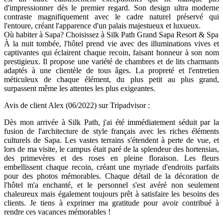
d'impressionner dès le premier regard. Son design ultra moderne
contraste magnifiquement avec le cadre naturel préservé qui
l'entoure, créant l'apparence d'un palais majestueux et luxueux.
Où habiter à Sapa? Choisissez à Silk Path Grand Sapa Resort & Spa
À la nuit tombée, l'hôtel prend vie avec des illuminations vives et
captivantes qui éclairent chaque recoin, faisant honneur à son nom
prestigieux. Il propose une variété de chambres et de lits charmants
adaptés à une clientèle de tous âges. La propreté et l'entretien
méticuleux de chaque élément, du plus petit au plus grand,
surpassent même les attentes les plus exigeantes.
Avis de client Alex (06/2022) sur Tripadvisor :
Dès mon arrivée à Silk Path, j'ai été immédiatement séduit par la
fusion de l'architecture de style français avec les riches éléments
culturels de Sapa. Les vastes terrains s'étendent à perte de vue, et
lors de ma visite, le campus était paré de la splendeur des hortensias,
des primevères et des roses en pleine floraison. Les fleurs
embellissent chaque recoin, créant une myriade d'endroits parfaits
pour des photos mémorables. Chaque détail de la décoration de
l'hôtel m'a enchanté, et le personnel s'est avéré non seulement
chaleureux mais également toujours prêt à satisfaire les besoins des
clients. Je tiens à exprimer ma gratitude pour avoir contribué à
rendre ces vacances mémorables !