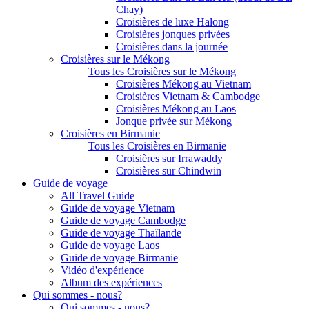
Chay)
Croisières de luxe Halong
Croisières jonques privées
Croisières dans la journée
Croisières sur le Mékong
Tous les Croisières sur le Mékong
Croisières Mékong au Vietnam
Croisières Vietnam & Cambodge
Croisières Mékong au Laos
Jonque privée sur Mékong
Croisières en Birmanie
Tous les Croisières en Birmanie
Croisières sur Irrawaddy
Croisières sur Chindwin
Guide de voyage
All Travel Guide
Guide de voyage Vietnam
Guide de voyage Cambodge
Guide de voyage Thaïlande
Guide de voyage Laos
Guide de voyage Birmanie
Vidéo d'expérience
Album des expériences
Qui sommes - nous?
Qui sommes - nous?