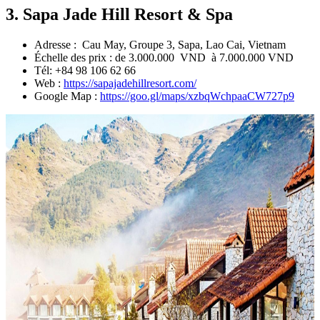
3. Sapa Jade Hill Resort & Spa
Adresse : Cau May, Groupe 3, Sapa, Lao Cai, Vietnam
Échelle des prix : de 3.000.000 VND à 7.000.000 VND
Tél: +84 98 106 62 66
Web :
https://sapajadehillresort.com/
Google Map :
https://goo.gl/maps/xzbqWchpaaCW727p9