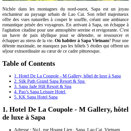
Nichée dans les montagnes du nord-ouest, Sapa est un joyau
enchanteur au paysage urbain de Lao Cai. Son relief majestueux
offre des vues naturelles à couper le souffle, créant une ambiance
romantique prisée des voyageurs. En arrivant à Sapa, on échappe à
l'agitation citadine pour une atmosphère sereine et revigorante. C'est
un havre de paix idyllique pour se détendre, se ressourcer et
échapper au stress de la vie.
Où habiter à Sapa Vietnam
? Pour une
détente maximale, ne manquez pas les hôtels 5 étoiles qui offrent un
séjour extraordinaire au cœur de ce cadre pittoresque.
Table of Contents
1. Hotel De La Coupole - M Gallery, hôtel de luxe à Sapa
2. Silk Path Grand Sapa Resort & Spa
3. Sapa Jade Hill Resort & Spa
4. Pao’s Sapa Leisure Hotel
5. KK Sapa Hotel Sapa
1. Hotel De La Coupole - M Gallery, hôtel
de luxe à Sapa
Adresse : No1, rue Hoang Lien , Sapa, Lao Cai, Vietnam