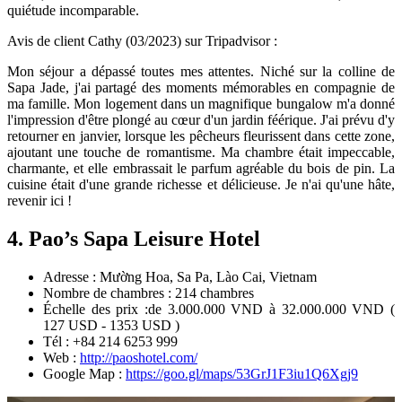
quiétude incomparable.
Avis de client Cathy (03/2023) sur Tripadvisor :
Mon séjour a dépassé toutes mes attentes. Niché sur la colline de
Sapa Jade, j'ai partagé des moments mémorables en compagnie de
ma famille. Mon logement dans un magnifique bungalow m'a donné
l'impression d'être plongé au cœur d'un jardin féérique. J'ai prévu d'y
retourner en janvier, lorsque les pêcheurs fleurissent dans cette zone,
ajoutant une touche de romantisme. Ma chambre était impeccable,
charmante, et elle embrassait le parfum agréable du bois de pin. La
cuisine était d'une grande richesse et délicieuse. Je n'ai qu'une hâte,
revenir ici !
4. Pao’s Sapa Leisure Hotel
Adresse : Mường Hoa, Sa Pa, Lào Cai, Vietnam
Nombre de chambres : 214 chambres
Échelle des prix :de 3.000.000 VND à 32.000.000 VND (
127 USD - 1353 USD )
Tél : +84 214 6253 999
Web :
http://paoshotel.com/
Google Map :
https://goo.gl/maps/53GrJ1F3iu1Q6Xgj9