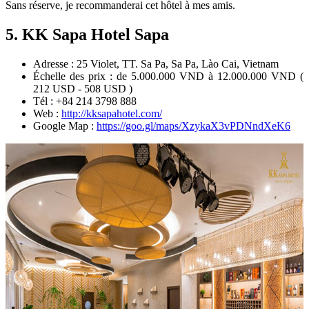
Sans réserve, je recommanderai cet hôtel à mes amis.
5. KK Sapa Hotel Sapa
Adresse : 25 Violet, TT. Sa Pa, Sa Pa, Lào Cai, Vietnam
Échelle des prix : de 5.000.000 VND à 12.000.000 VND (
212 USD - 508 USD )
Tél : +84 214 3798 888
Web :
http://kksapahotel.com/
Google Map :
https://goo.gl/maps/XzykaX3vPDNndXeK6