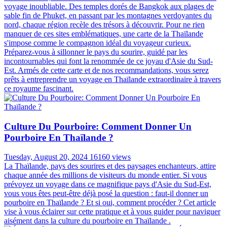
voyage inoubliable. Des temples dorés de Bangkok aux plages de
sable fin de Phuket, en passant par les montagnes verdoyantes du
nord, chaque région recèle des trésors à découvrir. Pour ne rien
manquer de ces sites emblématiques, une carte de la Thaïlande
s'impose comme le compagnon idéal du voyageur curieux.
Préparez-vous à sillonner le pays du sourire, guidé par les
incontournables qui font la renommée de ce joyau d'Asie du Sud-
Est. Armés de cette carte et de nos recommandations, vous serez
prêts à entreprendre un voyage en Thaïlande extraordinaire à travers
ce royaume fascinant.
Culture Du Pourboire: Comment Donner Un
Pourboire En Thaïlande ?
Tuesday, August 20, 2024
16160 views
La Thaïlande, pays des sourires et des paysages enchanteurs, attire
chaque année des millions de visiteurs du monde entier. Si vous
prévoyez un voyage dans ce magnifique pays d'Asie du Sud-Est,
vous vous êtes peut-être déjà posé la question : faut-il donner un
pourboire en Thaïlande ? Et si oui, comment procéder ? Cet article
vise à vous éclairer sur cette pratique et à vous guider pour naviguer
aisément dans la culture du pourboire en Thaïlande .