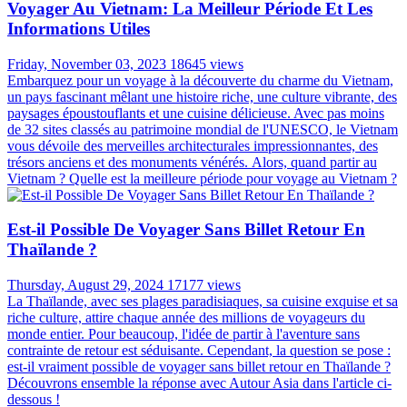
Voyager Au Vietnam: La Meilleur Période Et Les
Informations Utiles
Friday, November 03, 2023
18645 views
Embarquez pour un voyage à la découverte du charme du Vietnam,
un pays fascinant mêlant une histoire riche, une culture vibrante, des
paysages époustouflants et une cuisine délicieuse. Avec pas moins
de 32 sites classés au patrimoine mondial de l'UNESCO, le Vietnam
vous dévoile des merveilles architecturales impressionnantes, des
trésors anciens et des monuments vénérés. Alors, quand partir au
Vietnam ? Quelle est la meilleure période pour voyage au Vietnam ?
Est-il Possible De Voyager Sans Billet Retour En
Thaïlande ?
Thursday, August 29, 2024
17177 views
La Thaïlande, avec ses plages paradisiaques, sa cuisine exquise et sa
riche culture, attire chaque année des millions de voyageurs du
monde entier. Pour beaucoup, l'idée de partir à l'aventure sans
contrainte de retour est séduisante. Cependant, la question se pose :
est-il vraiment possible de voyager sans billet retour en Thaïlande ?
Découvrons ensemble la réponse avec Autour Asia dans l'article ci-
dessous !