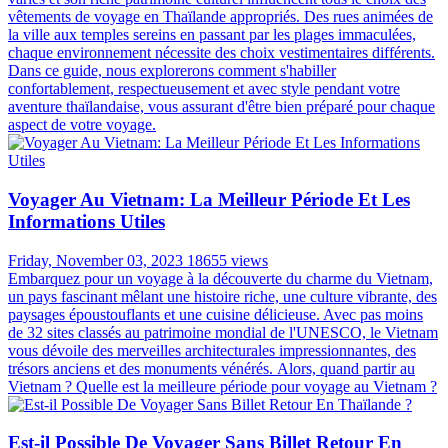
vêtements de voyage en Thaïlande appropriés. Des rues animées de
la ville aux temples sereins en passant par les plages immaculées,
chaque environnement nécessite des choix vestimentaires différents.
Dans ce guide, nous explorerons comment s'habiller
confortablement, respectueusement et avec style pendant votre
aventure thaïlandaise, vous assurant d'être bien préparé pour chaque
aspect de votre voyage.
Voyager Au Vietnam: La Meilleur Période Et Les
Informations Utiles
Friday, November 03, 2023
18655 views
Embarquez pour un voyage à la découverte du charme du Vietnam,
un pays fascinant mêlant une histoire riche, une culture vibrante, des
paysages époustouflants et une cuisine délicieuse. Avec pas moins
de 32 sites classés au patrimoine mondial de l'UNESCO, le Vietnam
vous dévoile des merveilles architecturales impressionnantes, des
trésors anciens et des monuments vénérés. Alors, quand partir au
Vietnam ? Quelle est la meilleure période pour voyage au Vietnam ?
Est-il Possible De Voyager Sans Billet Retour En