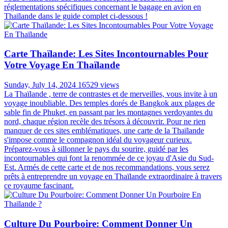
réglementations spécifiques concernant le bagage en avion en
Thaïlande dans le guide complet ci-dessous !
Carte Thaïlande: Les Sites Incontournables Pour
Votre Voyage En Thaïlande
Sunday, July 14, 2024
16529 views
La Thaïlande , terre de contrastes et de merveilles, vous invite à un
voyage inoubliable. Des temples dorés de Bangkok aux plages de
sable fin de Phuket, en passant par les montagnes verdoyantes du
nord, chaque région recèle des trésors à découvrir. Pour ne rien
manquer de ces sites emblématiques, une carte de la Thaïlande
s'impose comme le compagnon idéal du voyageur curieux.
Préparez-vous à sillonner le pays du sourire, guidé par les
incontournables qui font la renommée de ce joyau d'Asie du Sud-
Est. Armés de cette carte et de nos recommandations, vous serez
prêts à entreprendre un voyage en Thaïlande extraordinaire à travers
ce royaume fascinant.
Culture Du Pourboire: Comment Donner Un