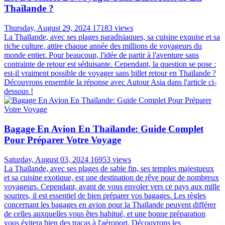
Thaïlande ?
Thursday, August 29, 2024
17183 views
La Thaïlande, avec ses plages paradisiaques, sa cuisine exquise et sa
riche culture, attire chaque année des millions de voyageurs du
monde entier. Pour beaucoup, l'idée de partir à l'aventure sans
contrainte de retour est séduisante. Cependant, la question se pose :
est-il vraiment possible de voyager sans billet retour en Thaïlande ?
Découvrons ensemble la réponse avec Autour Asia dans l'article ci-
dessous !
Bagage En Avion En Thaïlande: Guide Complet
Pour Préparer Votre Voyage
Saturday, August 03, 2024
16953 views
La Thaïlande, avec ses plages de sable fin, ses temples majestueux
et sa cuisine exotique, est une destination de rêve pour de nombreux
voyageurs. Cependant, avant de vous envoler vers ce pays aux mille
sourires, il est essentiel de bien préparer vos bagages. Les règles
concernant les bagages en avion pour la Thaïlande peuvent différer
de celles auxquelles vous êtes habitué, et une bonne préparation
vous évitera bien des tracas à l'aéroport. Découvrons les