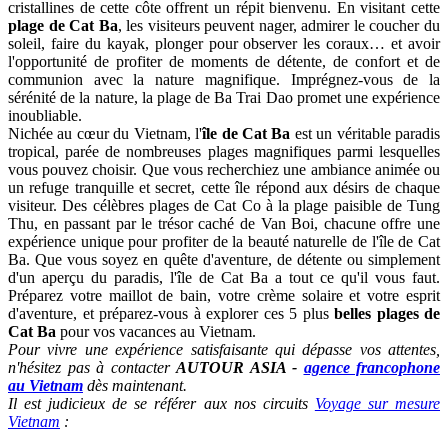
cristallines de cette côte offrent un répit bienvenu. En visitant cette
plage de Cat Ba
, les visiteurs peuvent nager, admirer le coucher du
soleil, faire du kayak, plonger pour observer les coraux… et avoir
l'opportunité de profiter de moments de détente, de confort et de
communion avec la nature magnifique. Imprégnez-vous de la
sérénité de la nature, la plage de Ba Trai Dao promet une expérience
inoubliable.
Nichée au cœur du Vietnam, l'
île de Cat Ba
est un véritable paradis
tropical, parée de nombreuses plages magnifiques parmi lesquelles
vous pouvez choisir. Que vous recherchiez une ambiance animée ou
un refuge tranquille et secret, cette île répond aux désirs de chaque
visiteur. Des célèbres plages de Cat Co à la plage paisible de Tung
Thu, en passant par le trésor caché de Van Boi, chacune offre une
expérience unique pour profiter de la beauté naturelle de l'île de Cat
Ba. Que vous soyez en quête d'aventure, de détente ou simplement
d'un aperçu du paradis, l'île de Cat Ba a tout ce qu'il vous faut.
Préparez votre maillot de bain, votre crème solaire et votre esprit
d'aventure, et préparez-vous à explorer ces 5 plus
belles plages de
Cat Ba
pour vos vacances au Vietnam.
Pour vivre une expérience satisfaisante qui dépasse vos attentes,
n'hésitez pas à contacter
AUTOUR ASIA -
agence francophone
au Vietnam
dès maintenant.
Il est judicieux de se référer aux nos circuits
Voyage sur mesure
Vietnam
: