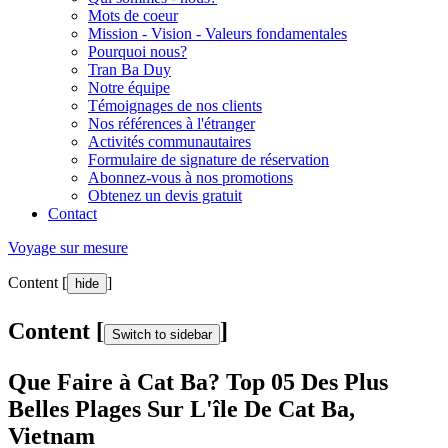
Mots de coeur
Mission - Vision - Valeurs fondamentales
Pourquoi nous?
Tran Ba Duy
Notre équipe
Témoignages de nos clients
Nos références à l'étranger
Activités communautaires
Formulaire de signature de réservation
Abonnez-vous à nos promotions
Obtenez un devis gratuit
Contact
Voyage sur mesure
Content [
]
hide
Content [
]
Switch to sidebar
Que Faire à Cat Ba? Top 05 Des Plus
Belles Plages Sur L'île De Cat Ba,
Vietnam