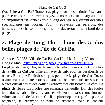
Plage de Cat Co 3
Que faire à Cat Ba
? Toutes ces plages sont des endroits fascinants
pour se reposer et bronzer. Essayez de marcher d'une plage à l'autre
en empruntant un sentier étroit le long des falaises, offrant des vues
spectaculaires sur l'océan. Vous y trouverez des parasols, des
transats et des chaises à louer, ainsi que des restaurants au bord de la
plage.
2. Plage de Tung Thu - l'une des 5 plus
belles plages de l'île de Cat Ba
Adresse : N° 356, Ville de Cat Ba, Cat Hai, Hai Phong, Vietnam
Google Map :
https://maps.app.goo.gl/pxQaAdn4f1zsiDBDA
La plage de Tung Thu, un trésor caché situé à environ 3 kilomètres
de la
ville de Cat Ba
, offre un havre de paix pour les passionnés de
nature. Bien que l'endroit soit plus petit que la plage de Cat Co, sa
beauté est à la hauteur de son sable blanc immaculé, de ses eaux
bleues cristallines et des collines verdoyantes qui bordent la côte. La
plage de Tung Thu
offre une escapade tranquille, loin des foules
touristiques habituelles, invitant les visiteurs à passer une journée
calme au bord de la mer. Ce lieu pittoresque est parfait pour la
baignade, le bronzage et pour se détendre sous la chaleur