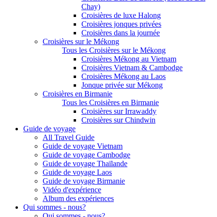
Chay)
Croisières de luxe Halong
Croisières jonques privées
Croisières dans la journée
Croisières sur le Mékong
Tous les Croisières sur le Mékong
Croisières Mékong au Vietnam
Croisières Vietnam & Cambodge
Croisières Mékong au Laos
Jonque privée sur Mékong
Croisières en Birmanie
Tous les Croisières en Birmanie
Croisières sur Irrawaddy
Croisières sur Chindwin
Guide de voyage
All Travel Guide
Guide de voyage Vietnam
Guide de voyage Cambodge
Guide de voyage Thaïlande
Guide de voyage Laos
Guide de voyage Birmanie
Vidéo d'expérience
Album des expériences
Qui sommes - nous?
Qui sommes - nous?