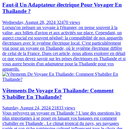
Faut-il Un Adaptateur électrique Pour Voyager En
Thaïlande ?
Wednesday, August 28, 2024
32470 views
Lorsqu'on prépare un voyage à l'étranger, on pense souvent à la
valise, aux billets d'avion et aux activités sur place. Cependant, un
aspect crucial est souvent négligé: la compatibilité de nos appareils
électriques avec le système électrique local. C'est particulièrement
vrai pour un voyage en Thaïlande, où le système électrique diffère
de celui de la France. Dans cet article, nous allons explorer en détail
ce que vous devez savoir sur les prises électriques en Thaïlande et si
vous aurez besoin d'un adaptateur pour la Thaïlande pour vos
appareils.
Vêtements De Voyage En Thaïlande: Comment
S'habiller En Thaïlande?
Saturday, August 24, 2024
21833 views
Vous prévoyez un voyage en Thaïlande ? L'une des questions les
plus importantes à se poser en faisant vos bagages est comment
s'habiller en Thaïlande . Le climat tropical du pays, ses paysages
variés et son riche patrimoine culturel influencent tous le choix des