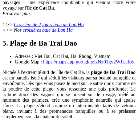
paysages – une expérience inoubliable qui viendra clore votre
voyage sur l'
île de Cat Ba
.
En savoir plus:
>>>
Croisière de 2 jours baie de Lan Ha
>>> Nos
croisières baie de Lan Ha
5. Plage de Ba Trai Dao
Adresse : Viet Hai, Cat Hai, Hai Phong, Vietnam
Google Map :
https://maps.app.goo.gl/noizNz91gv2WJLeK6
Nichée à l'extrémité sud de l'île de Cat Ba, la
plage de Ba Trai Dao
est un paradis isolé qui séduit les visiteurs par sa beauté tranquille et
envoûtante. Dès que vous posez le pied sur le sable doux comme de
la poudre de cette plage, vous ressentez une paix profonde. Le
rythme doux des vagues qui se brisent sur le rivage, mêlé au
murmure des palmiers, crée une symphonie naturelle qui apaise
l'âme. La plage s'étend comme un interminable tapis de velours
blanc, invitant à des promenades tranquilles ou à se prélasser
simplement sous la chaleur du soleil.