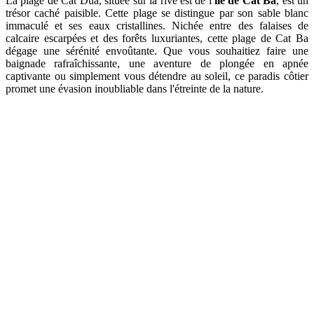
La plage de Cat Dua, située sur la rive est de l
'île de Cat Ba
, est un
trésor caché paisible. Cette plage se distingue par son sable blanc
immaculé et ses eaux cristallines. Nichée entre des falaises de
calcaire escarpées et des forêts luxuriantes, cette plage de Cat Ba
dégage une sérénité envoûtante. Que vous souhaitiez faire une
baignade rafraîchissante, une aventure de plongée en apnée
captivante ou simplement vous détendre au soleil, ce paradis côtier
promet une évasion inoubliable dans l'étreinte de la nature.