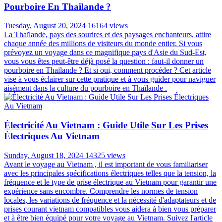
Pourboire En Thaïlande ?
Tuesday, August 20, 2024
16164 views
La Thaïlande, pays des sourires et des paysages enchanteurs, attire
chaque année des millions de visiteurs du monde entier. Si vous
prévoyez un voyage dans ce magnifique pays d'Asie du Sud-Est,
vous vous êtes peut-être déjà posé la question : faut-il donner un
pourboire en Thaïlande ? Et si oui, comment procéder ? Cet article
vise à vous éclairer sur cette pratique et à vous guider pour naviguer
aisément dans la culture du pourboire en Thaïlande .
Électricité Au Vietnam : Guide Utile Sur Les Prises
Électriques Au Vietnam
Sunday, August 18, 2024
14325 views
Avant le voyage au Vietnam , il est important de vous familiariser
avec les principales spécifications électriques telles que la tension, la
fréquence et le type de prise électrique au Vietnam pour garantir une
expérience sans encombre. Comprendre les normes de tension
locales, les variations de fréquence et la nécessité d'adaptateurs et de
prises courant vietnam compatibles vous aidera à bien vous préparer
et à être bien équipé pour votre voyage au Vietnam. Suivez l'article