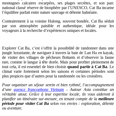
montagnes calcaires escarpées, ses plages secrètes, et son parc
national classé réserve de biosphère par l’UNESCO, Cat Ba incarne
l’équilibre parfait entre nature sauvage et détente balnéaire.
Contrairement à sa voisine Halong, souvent bondée, Cat Ba séduit
par son atmosphère paisible et authentique, idéale pour les
voyageurs à la recherche d’expériences uniques et locales.
Explorer Cat Ba, c’est s’offrir la possibilité de randonner dans une
jungle luxuriante, de naviguer à travers la baie de Lan Ha en kayak,
de visiter des villages de pêcheurs flottants et d’observer la faune
rare, comme le langur à tête dorée. Mais pour profiter pleinement de
tout cela, il est essentiel de bien choisir
quand partir à Cat Ba
. Le
climat varie fortement selon les saisons et certaines périodes sont
plus propices que d’autres pour la randonnée ou les croisières.
Pour organiser un séjour serein et bien rythmé, l’accompagnement
d’une
agence francophone Vietnam
- Autour Asia constitue un
véritable atout. Grâce à leur expertise locale, ils vous aideront à
planifier un itinéraire sur-mesure, en tenant compte de la
meilleure
période pour visiter Cat Ba
selon vos envies : exploration, détente
ou aventure.