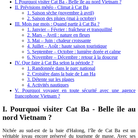
I. Pourquoi visiter Cat Ba - Belle île au nord Vietnam ?
II. Prévisions météo - Climat à Cat Ba
1. Saison sèche (novembre à avril)
2. Saison des pluies (mai à octobre)
III. Mois par mois : Quand partir à Cat Ba ?
1. Janvier – Février : fraîcheur et tranquillité
2. Mars – Avril : nature en fleurs
3. Mai – Juin : chaleur croissante
4. Juillet – Août : haute saison touristique
5. Septembre – Octobre : lumière dorée et calme
6. Novembre – Décembre : retour à la douceur
IV. Que faire à Cat Ba selon la période ?
1. Randonnée dans le parc national
2. Croisière dans la baie de Lan Ha
3. Détente sur les plages
4. Activités nautiques
V. Pourquoi voyager en toute sécurité avec une agence
francophone Vietnam ?
I. Pourquoi visiter Cat Ba - Belle île au
nord Vietnam ?
Nichée au sud-est de la baie d'Halong, l’île de Cat Ba est un
véritable joyau encore préservé du tourisme de masse. Avec ses