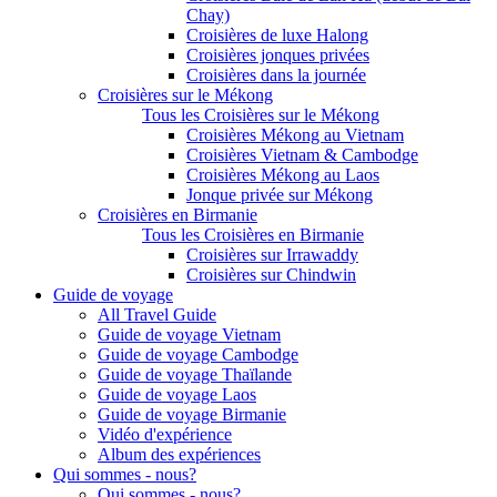
Chay)
Croisières de luxe Halong
Croisières jonques privées
Croisières dans la journée
Croisières sur le Mékong
Tous les Croisières sur le Mékong
Croisières Mékong au Vietnam
Croisières Vietnam & Cambodge
Croisières Mékong au Laos
Jonque privée sur Mékong
Croisières en Birmanie
Tous les Croisières en Birmanie
Croisières sur Irrawaddy
Croisières sur Chindwin
Guide de voyage
All Travel Guide
Guide de voyage Vietnam
Guide de voyage Cambodge
Guide de voyage Thaïlande
Guide de voyage Laos
Guide de voyage Birmanie
Vidéo d'expérience
Album des expériences
Qui sommes - nous?
Qui sommes - nous?