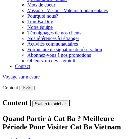
Mots de coeur
Mission - Vision - Valeurs fondamentales
Pourquoi nous?
Tran Ba Duy
Notre équipe
Témoignages de nos clients
Nos références à l'étranger
Activités communautaires
Formulaire de signature de réservation
Abonnez-vous à nos promotions
Obtenez un devis gratuit
Contact
Voyage sur mesure
Content [
]
hide
Content [
]
Switch to sidebar
Quand Partir à Cat Ba ? Meilleure
Période Pour Visiter Cat Ba Vietnam