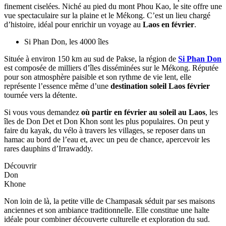
Wat
Luang
Grâce à son climat ensoleillé en saison sèche, Pakse figure parmi les
meilleures destinations ensoleillées au Laos en février
, idéale
pour les voyageurs en quête de nature et d’authenticité.
Plateau des Bolovens
Où partir en février au soleil pas cher au Laos ?
Le plateau des
Bolaven s’élève à environ 1 200 mètres d’altitude et bénéficie d’un
climat plus frais tout au long de l’année. Réputé pour ses plantations
de café et ses paysages verdoyants, il attire les amoureux de nature
et de grands espaces, particulièrement au Laos en février, lorsque les
routes sont sèches et les panoramas dégagés.
Plateau
des
Bolovens
Parmi les cascades les plus remarquables :
Tad Fane : deux impressionnantes chutes jumelles de plus de