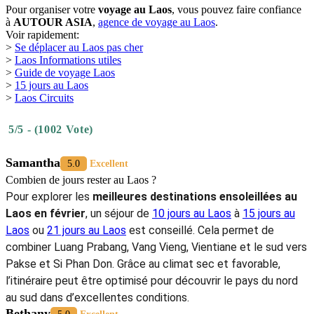
sud du pays s’impose comme l’une des
meilleures destinations
ensoleillées au Laos en février
, parfaite pour un voyage riche en
nature, en culture et en sérénité.
IV. Conseils pratiques pour voyager au
Laos en février
Voyager au Laos en février
est globalement très confortable, mais
il convient d’anticiper : c’est la haute saison touristique.
Réservez vos vols et hébergements à l’avance, surtout à
Luang Prabang et Vang Vieng.
Le soleil peut être intense en journée : prévoyez crème solaire,
chapeau et vêtements légers. Dans les régions montagneuses
du nord, les soirées peuvent être fraîches, une veste légère est
recommandée.
Conseils
pratiques
pour
voyager
au
Laos