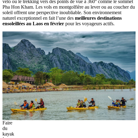
Vang
Vieng,
une
des
meilleures
destinations
ensoleillées
au
Laos