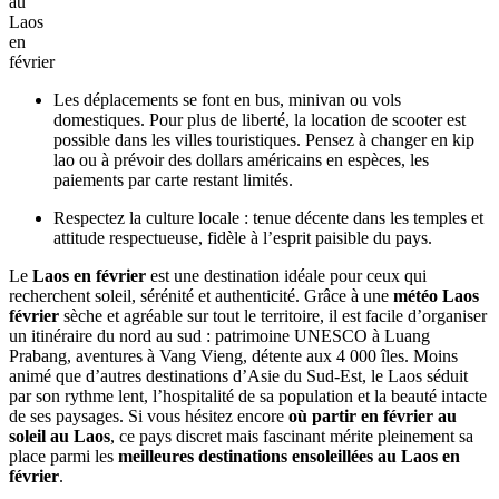
d’histoire, idéal pour enrichir un voyage au
Laos en février
.
Si Phan Don, les 4000 îles
Située à environ 150 km au sud de Pakse, la région de
Si Phan Don
est composée de milliers d’îles disséminées sur le Mékong. Réputée
pour son atmosphère paisible et son rythme de vie lent, elle
représente l’essence même d’une
destination soleil Laos février
tournée vers la détente.
Si vous vous demandez
où partir en février au soleil au Laos
, les
îles de Don Det et Don Khon sont les plus populaires. On peut y
faire du kayak, du vélo à travers les villages, se reposer dans un
hamac au bord de l’eau et, avec un peu de chance, apercevoir les
rares dauphins d’Irrawaddy.
Découvrir
Don
Khone
Non loin de là, la petite ville de Champasak séduit par ses maisons
anciennes et son ambiance traditionnelle. Elle constitue une halte
idéale pour combiner découverte culturelle et exploration du sud.
Entre cascades spectaculaires, vestiges khmers et îles paisibles, le