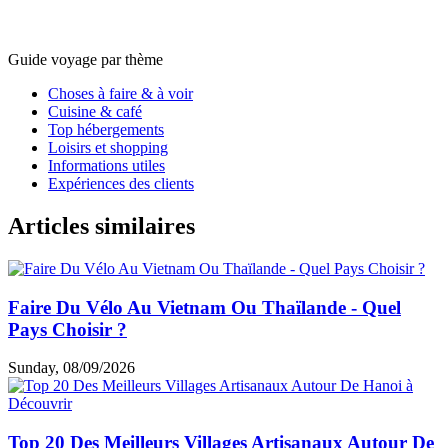
à
AUTOUR ASIA
,
agence de voyage au Laos
.
Voir rapidement:
>
Se déplacer au Laos pas cher
>
Laos Informations utiles
>
Guide de voyage Laos
>
15 jours au Laos
>
Laos Circuits
5/5 - (1002 Vote)
Samantha
5.0
Excellent
Combien de jours rester au Laos ?
Pour explorer les
meilleures destinations ensoleillées au
Laos en février
, un séjour de
10 jours au Laos
à
15 jours au
Laos
ou
21 jours au Laos
est conseillé. Cela permet de
combiner Luang Prabang, Vang Vieng, Vientiane et le sud vers
Pakse et Si Phan Don. Grâce au climat sec et favorable,
l’itinéraire peut être optimisé pour découvrir le pays du nord
au sud dans d’excellentes conditions.
Bethany
5.0
Excellent
Laos convient-il pour un voyage nature et aventure ?