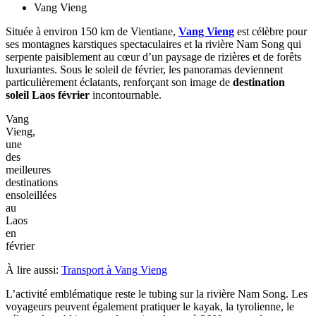
Bouddha en bois, pierre et bronze. Quant à Wat Si Muang, il est
considéré comme l’un des sanctuaires les plus vénérés, lié à la
légende de Mère Si Muang, symbole de protection et de prospérité.
À environ 25 km du centre, le Buddha Park surprend par ses plus de
200 sculptures bouddhistes et hindoues couvertes de mousse. La
statue monumentale de Bouddha couché, longue de 40 mètres, crée
un décor mystique au bord du Mékong.
Pour ressentir le rythme local, flânez au marché du matin Talat Sao
ou au marché de nuit du Mékong, goûtez au riz gluant, au laap et
aux spécialités de rue. Vientiane incarne une étape parfaite pour
voyager au Laos en février
dans une ambiance sereine et
ensoleillée.
À consulter aussi:
Choses à faire avec enfants à Vientiane
Vang Vieng
Située à environ 150 km de Vientiane,
Vang Vieng
est célèbre pour
ses montagnes karstiques spectaculaires et la rivière Nam Song qui
serpente paisiblement au cœur d’un paysage de rizières et de forêts
luxuriantes. Sous le soleil de février, les panoramas deviennent
particulièrement éclatants, renforçant son image de
destination
soleil Laos février
incontournable.