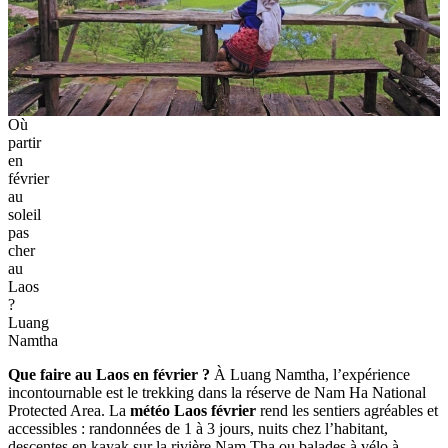
Où
partir
en
février
au
soleil
pas
cher
au
Laos
?
Luang
Namtha
Que faire au Laos en février ?
À Luang Namtha, l’expérience
incontournable est le trekking dans la réserve de Nam Ha National
Protected Area. La
météo Laos février
rend les sentiers agréables et
accessibles : randonnées de 1 à 3 jours, nuits chez l’habitant,
descentes en kayak sur la rivière Nam Tha ou balades à vélo à