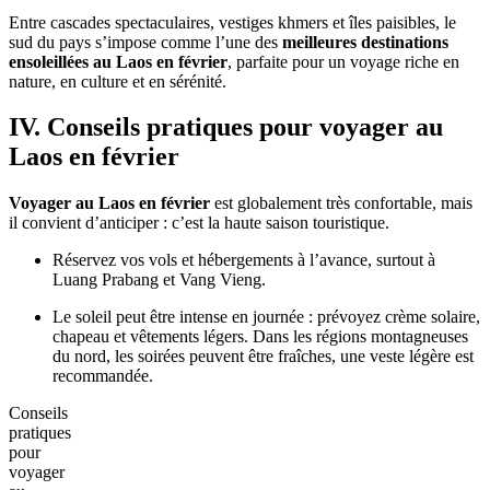
100 mètres de hauteur.
Tad Lo : un ensemble de cascades paisibles le long de la
rivière Xe Set, parfait pour le trekking.
Tad Yeuang : idéale pour la baignade et les balades en forêt.
Le plateau des Bolovens est également le principal producteur de
café du Laos. Les visiteurs peuvent visiter des plantations pour
découvrir le processus de production et déguster un café local dans
un cadre naturel exceptionnel, une expérience incontournable pour
ceux qui choisissent le
Laos en février
.
Wat Phou, héritage khmer
Classé au patrimoine mondial de l’UNESCO,
Wat Phou
est une
des
meilleures destinations ensoleillées au Laos en février
. Situé à
environ 40 km au sud de Pakse, ce complexe religieux, dont les
origines remontent au Ve siècle, fut un centre spirituel majeur de
l’empire khmer.
Wat
Phou
Son architecture présente des similitudes avec Angkor Wat,
notamment dans ses escaliers monumentaux et ses sculptures
finement ciselées. Niché au pied du mont Phou Kao, le site offre une
vue spectaculaire sur la plaine et le Mékong. C’est un lieu chargé