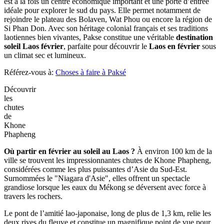
Faire
du
kayak
à
Vang
Vieng
Mais Vang Vieng, c’est aussi la douceur de vivre. En fin de journée,
installez-vous dans un hamac au bord de l’eau, lisez quelques pages
face aux montagnes ou savourez un café dans un cadre paisible. Le
soir, le centre s’anime avec ses restaurants et petites échoppes tout en
conservant une atmosphère détendue.
Pour ceux qui recherchent
où partir en février au soleil au Laos
,
Vang Vieng représente une excellente option combinant paysages
grandioses et activités de plein air variées.
À ne pas manquer:
Choses à faire à Vang Vieng
3. Sud du Laos