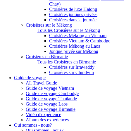
Chay)
Croisières de luxe Halong
Croisières jonques privées
Croisières dans la journée
Croisières sur le Mékong
Tous les Croisières sur le Mékong
Croisières Mékong au Vietnam
Croisières Vietnam & Cambodge
Croisières Mékong au Laos
Jonque privée sur Mékong
Croisières en Birmanie
Tous les Croisières en Birmanie
Croisières sur Irrawaddy
Croisières sur Chindwin
Guide de voyage
All Travel Guide
Guide de voyage Vietnam
Guide de voyage Cambodge
Guide de voyage Thaïlande
Guide de voyage Laos
Guide de voyage Birmanie
Vidéo d'expérience
Album des expériences
Qui sommes - nous?
Qui sommes - nous?