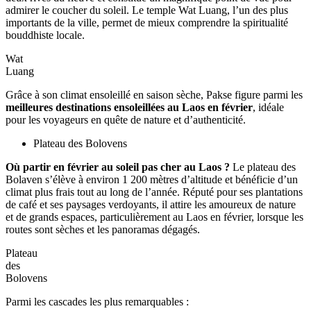
Pakse
Située dans la province de Champassak, au sud du pays,
Pakse
est
la deuxième plus grande ville du Laos après Vientiane. Elle séduit
par son harmonie entre nature, histoire et culture locale.
Bordée par le Mékong et proche de la frontière thaïlandaise, Pakse
est à la fois un centre économique important et une porte d’entrée
idéale pour explorer le sud du pays. Elle permet notamment de
rejoindre le plateau des Bolaven, Wat Phou ou encore la région de
Si Phan Don. Avec son héritage colonial français et ses traditions
laotiennes bien vivantes, Pakse constitue une véritable
destination
soleil Laos février
, parfaite pour découvrir le
Laos en février
sous
un climat sec et lumineux.
Référez-vous à:
Choses à faire à Paksé
Découvrir
les
chutes
de
Khone
Phapheng
Où partir en février au soleil au Laos ?
À environ 100 km de la