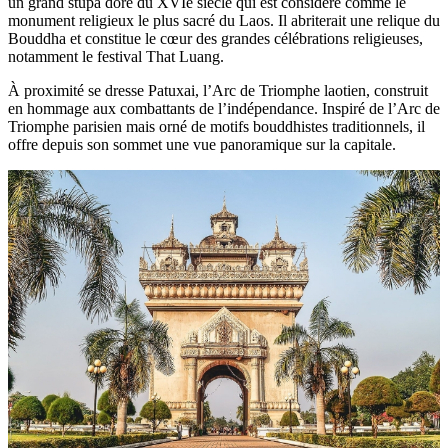
Visiter
Pha
That
Luang
Vous vous demandez
que faire à Vientiane
? N'oubliez pas de visiter
le symbole national le plus emblématique - Pha That Luang. C'est
un grand stupa doré du XVIe siècle qui est considéré comme le
monument religieux le plus sacré du Laos. Il abriterait une relique du
Bouddha et constitue le cœur des grandes célébrations religieuses,
notamment le festival That Luang.
À proximité se dresse Patuxai, l’Arc de Triomphe laotien, construit
en hommage aux combattants de l’indépendance. Inspiré de l’Arc de
Triomphe parisien mais orné de motifs bouddhistes traditionnels, il
offre depuis son sommet une vue panoramique sur la capitale.