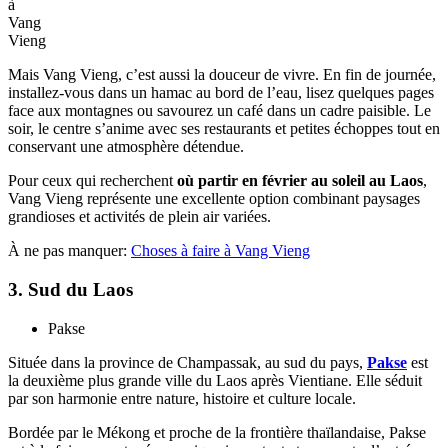
en
février
À lire aussi:
Transport à Vang Vieng
L’activité emblématique reste le tubing sur la rivière Nam Song. Les
voyageurs peuvent également pratiquer le kayak, la tyrolienne, le
vélo ou le trekking vers des points de vue à 360° comme le sommet
Pha Hon Kham. Les vols en montgolfière au lever ou au coucher du
soleil offrent une perspective inoubliable. Son environnement
naturel exceptionnel en fait l’une des
meilleures destinations
ensoleillées au Laos en février
pour les voyageurs actifs.