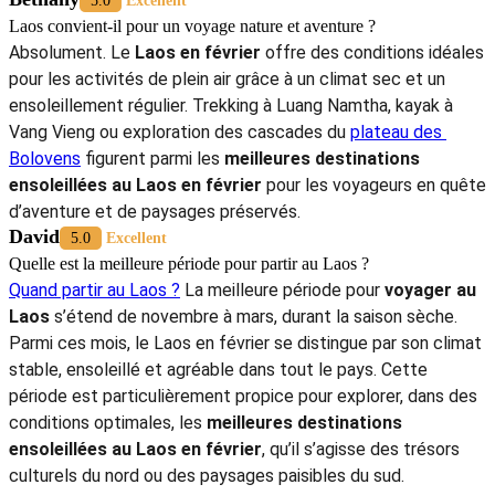
en
février
Les déplacements se font en bus, minivan ou vols
domestiques. Pour plus de liberté, la location de scooter est
possible dans les villes touristiques. Pensez à changer en kip
lao ou à prévoir des dollars américains en espèces, les
paiements par carte restant limités.
Respectez la culture locale : tenue décente dans les temples et
attitude respectueuse, fidèle à l’esprit paisible du pays.
Le
Laos en février
est une destination idéale pour ceux qui
recherchent soleil, sérénité et authenticité. Grâce à une
météo Laos
février
sèche et agréable sur tout le territoire, il est facile d’organiser
un itinéraire du nord au sud : patrimoine UNESCO à Luang
Prabang, aventures à Vang Vieng, détente aux 4 000 îles. Moins
animé que d’autres destinations d’Asie du Sud-Est, le Laos séduit
par son rythme lent, l’hospitalité de sa population et la beauté intacte
de ses paysages. Si vous hésitez encore
où partir en février au
soleil au Laos
, ce pays discret mais fascinant mérite pleinement sa
place parmi les
meilleures destinations ensoleillées au Laos en
février
.
Pour organiser votre
voyage au Laos
, vous pouvez faire confiance