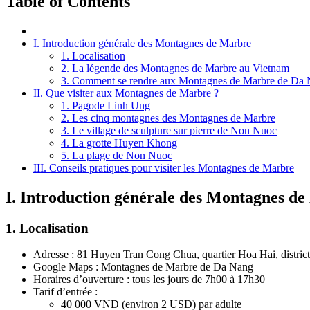
Table of Contents
I. Introduction générale des Montagnes de Marbre
1. Localisation
2. La légende des Montagnes de Marbre au Vietnam
3. Comment se rendre aux Montagnes de Marbre de Da 
II. Que visiter aux Montagnes de Marbre ?
1. Pagode Linh Ung
2. Les cinq montagnes des Montagnes de Marbre
3. Le village de sculpture sur pierre de Non Nuoc
4. La grotte Huyen Khong
5. La plage de Non Nuoc
III. Conseils pratiques pour visiter les Montagnes de Marbre
I. Introduction générale des Montagnes d
1. Localisation
Adresse : 81 Huyen Tran Cong Chua, quartier Hoa Hai, distr
Google Maps : Montagnes de Marbre de Da Nang
Horaires d’ouverture : tous les jours de 7h00 à 17h30
Tarif d’entrée :
40 000 VND (environ 2 USD) par adulte