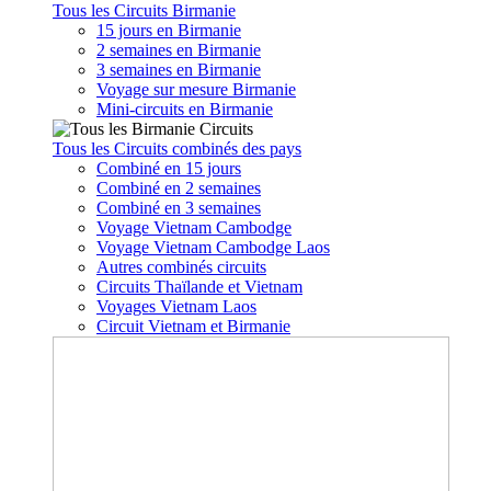
Tous les Circuits Birmanie
15 jours en Birmanie
2 semaines en Birmanie
3 semaines en Birmanie
Voyage sur mesure Birmanie
Mini-circuits en Birmanie
Tous les Circuits combinés des pays
Combiné en 15 jours
Combiné en 2 semaines
Combiné en 3 semaines
Voyage Vietnam Cambodge
Voyage Vietnam Cambodge Laos
Autres combinés circuits
Circuits Thaïlande et Vietnam
Voyages Vietnam Laos
Circuit Vietnam et Birmanie