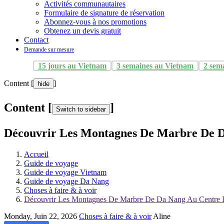
Activités communautaires
Formulaire de signature de réservation
Abonnez-vous à nos promotions
Obtenez un devis gratuit
Contact
Demande sur mesure
15 jours au Vietnam
3 semaines au Vietnam
2 sem
Content [
]
hide
Content [
]
Switch to sidebar
Découvrir Les Montagnes De Marbre De 
Accueil
Guide de voyage
Guide de voyage Vietnam
Guide de voyage Da Nang
Choses à faire & à voir
Découvrir Les Montagnes De Marbre De Da Nang Au Centre
Monday, Juin 22, 2026
Choses à faire & à voir
Aline