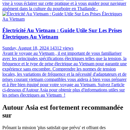
vise à vous éclairer sur cette pratique et à vous guider pour naviguer
aisément dans la culture du pourboire en Thaïlande .
Électricité Au Vietnam : Guide Utile Sur Les Prises
Électriques Au Vietnam
Sunday, August 18, 2024
14312 views
Avant le voyage au Vietnam , il est important de vous familiariser
avec les principales spécifications électriques telles que la tension, la
fréquence et le type de prise électrique au Vietnam pour garantir une
expérience sans encombre. Comprendre les normes de tension
locales, les variations de fréquence et la nécessité d'adaptateurs et de
prises courant vietnam compatibles vous aidera à bien vous préparer
et à être bien équipé pour votre voyage au Vietnam. Suivez l'article
ci-dessous d'Autour Asia pour obtenir plus d'informations utiles sur
les prises électriques au Vietnam !
Autour Asia est fortement recommandée
sur
Prônant la mission 'plus satisfait que prévu' et offrant des