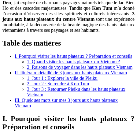
Den
, j'ai exploré de charmants paysages naturels tels que le lac Bien
Ho et des cascades majestueuses. Tandis que
Kon Tum
m’a donné
l’occasion d’observer des sites spirituels et culturels intéressants.
3
jours aux hauts plateaux du centre Vietnam
sont une expérience
inoubliable, à la découverte de la beauté magique des hauts plateaux
vietnamiens à travers ses paysages et ses habitants.
Table des matières
I. Pourquoi visiter les hauts plateaux ? Préparation et conseils
1. Quand visiter les hauts plateaux du Vietnam ?
2. Raisons de voyager dans les hauts plateaux Vietnam
II. Itinéraire détaillé de 3 jours aux hauts plateaux Vietnam
1. Jour 1 : Explorer la ville de Pleiku
2. Jour 2 : Se rendre à Kon Tum
3. Jour 3 : Retourner Pleiku dans les hauts plateaux
Vietnam
III. Quelques mots sur mes 3 jours aux hauts plateaux
Vietnam
I. Pourquoi visiter les hauts plateaux ?
Préparation et conseils