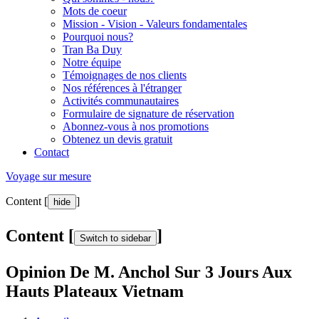
Mots de coeur
Mission - Vision - Valeurs fondamentales
Pourquoi nous?
Tran Ba Duy
Notre équipe
Témoignages de nos clients
Nos références à l'étranger
Activités communautaires
Formulaire de signature de réservation
Abonnez-vous à nos promotions
Obtenez un devis gratuit
Contact
Voyage sur mesure
Content [
]
hide
Content [
]
Switch to sidebar
Opinion De M. Anchol Sur 3 Jours Aux
Hauts Plateaux Vietnam