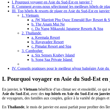
I. Pourquoi voyager en Asie du Sud-Est en janvier ?
II. Comment avons-nous sélectionné les meilleurs hôtels de pla
III. Top‎ hôtels & resorts de plage en Asie du Sud-Est en janvier
1. Vietnam
a. JW‎ Marriott Phu Quoc Emerald Bay Resort & 
b. The Anam Mui Ne
c. Da Nang Mikazuki Japanese Resorts & Spa
2. Thaïlande
a. Keemala Resort
b. Rayavadee Resort
c. Pimalai Resort and Spa
3. Cambodge
a. Six Senses Krabey Island
b. Song Saa Private Island
IV. Conseils pratiques pour le meilleur séjour balnéaire Asie du
I. Pourquoi voyager en Asie du Sud-Est en 
En janvier,‎ le
Vietnam
bénéficie d’un‎ climat sec et ensoleillé, ce qui
Asie du Sud-Est
, avec‎ des
top hôtels en Asie du Sud-Est en janvie
de voyageurs,‎ des familles aux couples,‎ grâce à la variété de plages‎‎ e
En
Thaïlande
,‎ le mois de janvier est‎ aussi parfait pour profiter des î