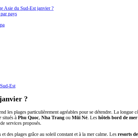
ge Asie du Sud-Est janvier ?
 par pays
Spa
 Sud-Est
janvier ?
‎ rend les plages particulièrement agréables pour se‎ détendre. La longue
r
situés‎ à
Phu Quoc
,
Nha Trang
ou
Mũi‎ Né
. Les
hôtels bord de mer‎
t de services proposés.
les et des plages grâce au‎ soleil constant et à la mer‎ calme. Les
resorts de