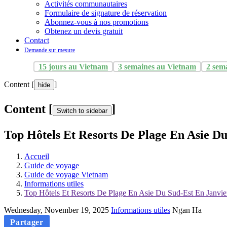
Activités communautaires
Formulaire de signature de réservation
Abonnez-vous à nos promotions
Obtenez un devis gratuit
Contact
Demande sur mesure
15 jours au Vietnam
3 semaines au Vietnam
2 sem
Content [
]
hide
Content [
]
Switch to sidebar
Top Hôtels Et Resorts De Plage En Asie D
Accueil
Guide de voyage
Guide de voyage Vietnam
Informations utiles
Top Hôtels Et Resorts De Plage En Asie Du Sud-Est En Janvie
Wednesday, November 19, 2025
Informations utiles
Ngan Ha
Partager