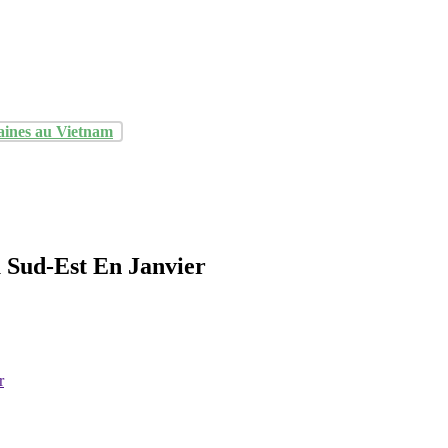
aines au Vietnam
u Sud-Est En Janvier
r