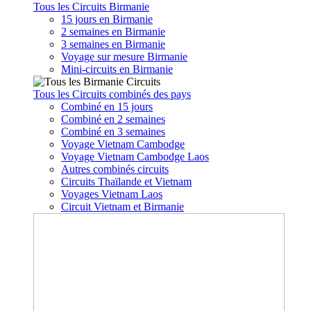
Tous les Circuits Birmanie
15 jours en Birmanie
2 semaines en Birmanie
3 semaines en Birmanie
Voyage sur mesure Birmanie
Mini-circuits en Birmanie
Tous les Circuits combinés des pays
Combiné en 15 jours
Combiné en 2 semaines
Combiné en 3 semaines
Voyage Vietnam Cambodge
Voyage Vietnam Cambodge Laos
Autres combinés circuits
Circuits Thaïlande et Vietnam
Voyages Vietnam Laos
Circuit Vietnam et Birmanie