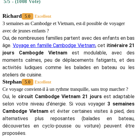
21 jours
, faites-leur confiance les yeux fermés : leur sens du détail et
leur savoir-faire transformeront votre
séjour en Asie du Sud-est
en
un souvenir impérissable !
-> Personnalisez votre voyage en
Asie du Sud-est
avec nos
itinéraires sur mesure:
>>>
15 jours Vietnam en novembre
>>>
Voyage sur mesure Vietnam
>>>
Voyage Vietnam par cher
>>>
Cambodge Laos Vietnam 2 semaines
>>>
Circuit Indochine 21 jours
>>>
Voyage Vietnam Cambodge Laos
>>> Tous les
circuits combinés
5/5 - (1008 Vote)
Richard
5.0
Excellent
3 semaines au Cambodge et Vietnam, est-il possible de voyager
avec de jeunes enfants ?
Oui, de nombreuses familles partent avec des enfants en bas
âge.
Voyage en famille Cambodge Vietnam
, cet
itinéraire 21
jours Cambogde Vietnam
est modulable, avec des