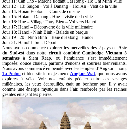
Jour 11: Can Tho - Marché flottant Cai Rang - Ho Chi Minh Ville
Jour 12 - 13: Saigon - Vol à Danang – Hoi An - Visit de la ville
Jour 14: Hoian Ecotour – Cours de cuisine
Jour 15: Hoian – Danang - Hue – visite de la ville
Jour 16: Hue – Village Thuy Bieu – Vol vers Hanoï
Jour 17: Hanoï – Découverte de la ville millénaire
Jour 18: Hanoï - Ninh Binh - Balade en barque
Jour 19 - 20 : Ninh Binh – Baie d'Halong - Hanoï
Jour 21: Hanoï Libre - Départ
Nous avons commencé explorer les merveilles des 2 pays en
Asie
du Sud-est
dans notre
circuit combiné Cambodge Vietnam 3
semaines
à Siem Reap, où l’ambiance s’est immédiatement
imposée: douce chaleur, parfums d'encens et sourires bienveillants.
Nous avons commencé en beauté avec les temples d’Angkor Thom,
Ta Prohm
et bien sûr le majestueux
Angkor Wat
, que nous avons
explorés à vélo. Voir nos enfants pédaler entre ces vestiges
millénaires, les yeux écarquillés, était un bonheur pur. Il y avait
comme une énergie mystique dans l’air, renforcée par les racines
géantes enlaçant les pierres.