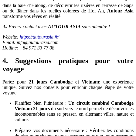
l’environnement : nuit chez l’habitant, balade à vélo dans les
villages, cours de cuisine locale, croisières intimistes… Autant
d’occasions de vivre l’Asie du Sud-est en profondeur.
💬 Des avis clients élogieux: Les témoignages de nos voyageurs
parlent d’eux-mêmes : hospitalité, qualité du service, choix des
hébergements et des guides, émotions vécues sur place…
AUTOUR ASIA
laisse une empreinte durable dans les cœurs.
Vous pourriez trouver cela attrayant :
->
Témoignages des clients
--->
Demandez votre devis gratuit
!
💰 Un excellent rapport qualité/prix: En travaillant sans
intermédiaires, nous vous proposons des prix directs, justes et
transparents, pour un service haut de gamme.
👉 Que vous rêviez d’explorer les temples d’Angkor, de naviguer
dans la baie d’Halong, de découvrir les rizières en terrasse de Sapa
ou de flâner dans les ruelles colorées de Hoi An,
Autour Asia
transforme vos rêves en réalité.
📞 Prenez contact avec
AUTOUR ASIA
sans attendre !
Website:
https://autourasia.fr/
Email: info@autourasia.com
Hotline: +84 971 33 77 08