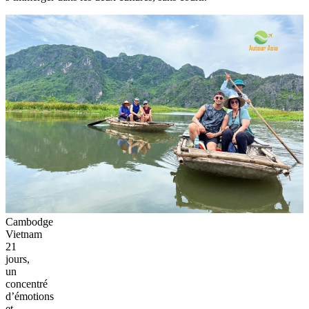
Cambodge
Vietnam
21
jours,
un
concentré
d’émotions
et