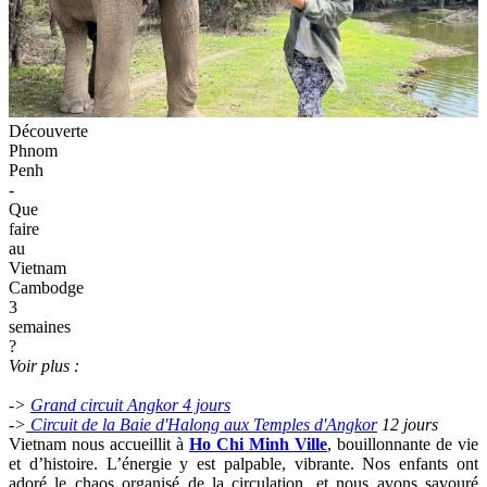
Découverte
Phnom
Penh
-
Que
faire
au
Vietnam
Cambodge
3
semaines
?
Voir plus :
->
Grand circuit Angkor 4 jours
->
Circuit de la Baie d'Halong aux Temples d'Angkor
12 jours
Vietnam nous accueillit à
Ho Chi Minh Ville
, bouillonnante de vie
et d’histoire. L’énergie y est palpable, vibrante. Nos enfants ont
adoré le chaos organisé de la circulation, et nous avons savouré