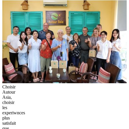
Choisir
AUTOUR ASIA
, c’est opter pour un voyage authentique,
sur mesure et sans stress à travers l’Asie du Sud-Est. Voici pourquoi
tant de voyageurs nous font confiance :
✅ Des voyages 100 % personnalisé: Chez
AUTOUR ASIA
,
chaque itinéraire est pensé en fonction de vos envies, de votre
rythme et de vos centres d’intérêt. Que vous voyagiez
Vietnam
Cambodge en famille
, en couple ou entre amis, nous construisons un
parcours unique qui vous ressemble.
🌍 Une expertise locale inégalée: Avec des équipes et partenaires
basées au Vietnam, au Cambodge, au Laos et en Thaïlande, nous
connaissons chaque destination comme notre poche. Cela nous
permet de vous faire découvrir des lieux hors des sentiers battus, des
rencontres sincères et des expériences que seuls les locaux peuvent
offrir.