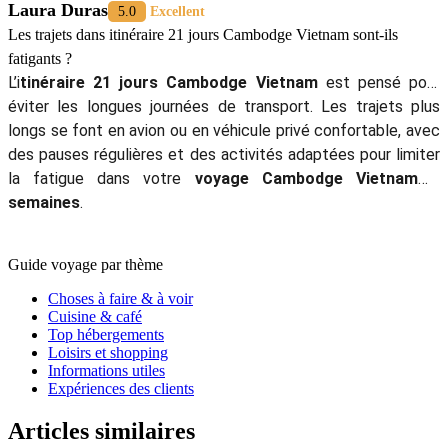
moments calmes, peu de déplacements fatigants, et des
activités ludiques comme les balades en bateau ou les
ateliers de cuisine.
Stephan
5.0
Excellent
Ce voyage convient-il à un rythme tranquille, sans trop marcher ?
Oui, le
circuit Cambodge Vietnam 21 jours
est adaptable
selon votre niveau d’énergie. Si vous voyager
3 semaines
Cambodge Vietnam
et éviter certaines visites à pied, des
alternatives plus reposantes (balades en bateau,
découvertes en cyclo-pousse ou voiture) peuvent être
proposées.
Laura Duras
5.0
Excellent
Les trajets dans itinéraire 21 jours Cambodge Vietnam sont-ils
fatigants ?
L’i
tinéraire
21 jours Cambodge Vietnam
est pensé pour
éviter les longues journées de transport. Les trajets plus
longs se font en avion ou en véhicule privé confortable, avec
des pauses régulières et des activités adaptées pour limiter