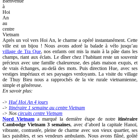
Bienvenue
à
Hoi
An
au
centre
Vietnam
Après un vol vers Hoi An, le charme a opéré instantanément. Cette
ville est un bijou ! Nous avons adoré la balade à vélo jusqu’au
village de Tra Que
, nos enfants ont mis la main à la pâte dans les
champs, riant aux éclats. Le dîner chez l’habitant reste un souvenir
précieux avec une famille chaleureuse, des plats maison exquis, et
de vrais échanges, au-delà des mots. Puis direction Hue, avec ses
vestiges impériaux et ses paysages verdoyants. La visite du village
de Thuy Bieu nous a rapprochés de la vie rurale vietnamienne,
simple et généreuse.
En savoir plus:
->
Hué Hoi An 4 jours
->
Itinéraire 1 semaine au centre Vietnam
-> Nos
circuits centre Vietnam
Nord Vietnam
a marqué la dernière étape de notre
itinéraire
Cambodge Vietnam 3 semaines
, avec d’abord la capitale Hanoï,
vibrante, contrastée, pleine de charme avec son vieux quartier, ses
lacs paisibles, et ses vendeurs ambulants. Nous avons flâné, goûté