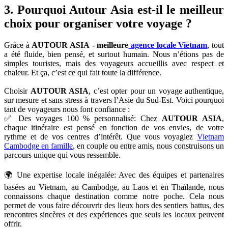
baie
d'Ha
Long
nous
a
transformés
Ce
voyage 21 jours Cambodge Vietnam
n’a pas seulement été une
découverte extérieure. Il nous a réunis, ressourcés, émerveillés. Nos
enfants parlent encore des temples, des marchés flottants, des buffles
dans les rizières, et des sourires qu’ils ont croisés.
Cela pourrait vous attirer :
>>>
2 semaines Cambodge Vietnam
>>>
15 jours Thaïlande Vietnam Cambodge
3. Pourquoi Autour Asia est-il le meilleur
choix pour organiser votre voyage ?
Grâce à
AUTOUR ASIA
-
meilleure
agence locale Vietnam
, tout
a été fluide, bien pensé, et surtout humain. Nous n’étions pas de
simples touristes, mais des voyageurs accueillis avec respect et
chaleur. Et ça, c’est ce qui fait toute la différence.