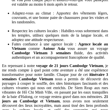
4. Suggestions pratiques pour votre
voyage
Partez pour
21 jours Cambodge et Vietnam
: une expérience
unique. Suivez nos conseils pour enrichir chaque étape de votre
voyage
Planifiez bien l’itinéraire : Un
circuit combiné Cambodge
Vietnam 21 jours
du sud vers le nord permet de découvrir les
incontournables sans se presser, en alternant villes, nature et
culture.
Préparez vos documents nécessaire : Vérifiez les conditions
de visa pour chaque pays et assurez-vous que votre passeport
est valable au moins 6 mois après le retour.
Adaptez-vous au climat : Apportez des vêtements légers,
couvrants, et une bonne paire de chaussures pour les visites et
les randonnées.
Respectez les cultures locales : Habillez-vous sobrement dans
les temples, utilisez quelques mots de la langue locale, et
adoptez une attitude respectueuse.