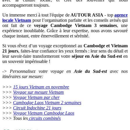
Faites confiance à une agence locale :
Agence locale au
Vietnam
comme
Autour Asia
vous assure un voyage
Cambodge Vietnam 3 semaines
fluide, des activités
authentiques et un accompagnement francophone de qualité.
En repensant à notre
voyage de 21 jours Cambodge Vietnam
, je
me rends compte à quel point cette aventure a été une expérience
transformative pour notre famille. Chaque jour de cet
itinéraire 3
semaines Cambodge Vietnam
nous a permis de découvrir des
paysages à couper le souffle, des sites historiques fascinants et des
cultures vivantes qui nous ont enrichis. De Siem Reap aux rues
vibrantes de Hô Chi Minh Ville, en passant par les eaux tranquilles
de la baie d'Halong, ce voyage restera gravé dans nos mémoires.
21
jours au Cambodge et Vietnam
, nous avons non seulement
découvert des lieux incroyables, mais aussi tissé des liens profonds
avec la culture locale, et créé des souvenirs qui nous
accompagneront toujours.
Un immense merci à tout l'équipe de
AUTOUR ASIA
- top
agence
locale Vietnam
pour l’organisation parfaite et les conseils avisés qui
ont fait de ce
voyage Cambodge Vietnam 3 semaines
, une
expérience inoubliable. Grâce à leur expertise, nous avons savouré
chaque instant, entre émerveillement et sérénité.
Si vous rêvez d’un voyage exceptionnel au
Cambodge et Vietnam