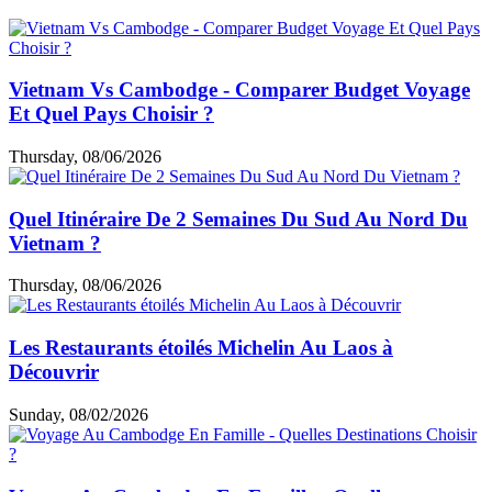
la fatigue dans votre
voyage
Cambodge Vietnam 3
semaines
.
Guide voyage par thème
Choses à faire & à voir
Cuisine & café
Top hébergements
Loisirs et shopping
Informations utiles
Expériences des clients
Articles similaires
Vietnam Vs Cambodge - Comparer Budget Voyage
Et Quel Pays Choisir ?
Thursday, 08/06/2026