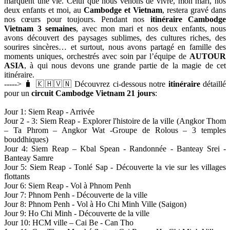
marquent une vie. Celui que nous venons de vivre, mon mari, nos
deux enfants et moi, au
Cambodge et Vietnam
, restera gravé dans
nos cœurs pour toujours. Pendant nos
itinéraire Cambodge
Vietnam 3 semaines
, avec mon mari et nos deux enfants, nous
avons découvert des paysages sublimes, des cultures riches, des
sourires sincères… et surtout, nous avons partagé en famille des
moments uniques, orchestrés avec soin par l’équipe de
AUTOUR
ASIA
, à qui nous devons une grande partie de la magie de cet
itinéraire.
-----> 🧳 🇰🇭🇻🇳 Découvrez ci-dessous notre
itinéraire
détaillé
pour un
circuit Cambodge Vietnam 21 jours
:
Jour 1: Siem Reap - Arrivée
Jour 2 - 3: Siem Reap - Explorer l'histoire de la ville (Angkor Thom
– Ta Phrom – Angkor Wat -Groupe de Rolous – 3 temples
bouddhiques)
Jour 4: Siem Reap – Kbal Spean - Randonnée - Banteay Srei -
Banteay Samre
Jour 5: Siem Reap - Tonlé Sap - Découverte la vie sur les villages
flottants
Jour 6: Siem Reap - Vol à Phnom Penh
Jour 7: Phnom Penh - Découverte de la ville
Jour 8: Phnom Penh - Vol à Ho Chi Minh Ville (Saigon)
Jour 9: Ho Chi Minh - Découverte de la ville
Jour 10: HCM ville – Cai Be - Can Tho