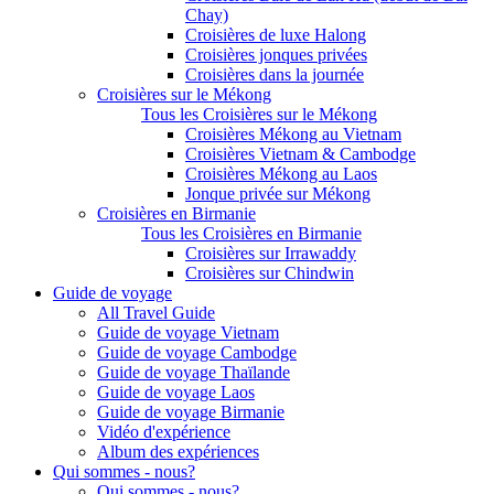
Chay)
Croisières de luxe Halong
Croisières jonques privées
Croisières dans la journée
Croisières sur le Mékong
Tous les Croisières sur le Mékong
Croisières Mékong au Vietnam
Croisières Vietnam & Cambodge
Croisières Mékong au Laos
Jonque privée sur Mékong
Croisières en Birmanie
Tous les Croisières en Birmanie
Croisières sur Irrawaddy
Croisières sur Chindwin
Guide de voyage
All Travel Guide
Guide de voyage Vietnam
Guide de voyage Cambodge
Guide de voyage Thaïlande
Guide de voyage Laos
Guide de voyage Birmanie
Vidéo d'expérience
Album des expériences
Qui sommes - nous?
Qui sommes - nous?