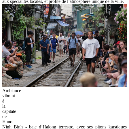
aux spécialités locales, et profité de l’atmosphère unique de la ville.
Ambiance
vibrant
à
la
capitale
de
Hanoi
Ninh Binh - baie d’Halong terrestre, avec ses pitons karstiques