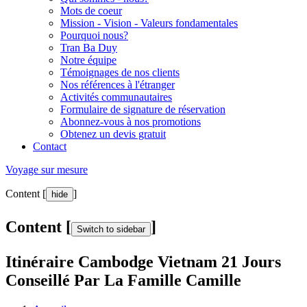
Mots de coeur
Mission - Vision - Valeurs fondamentales
Pourquoi nous?
Tran Ba Duy
Notre équipe
Témoignages de nos clients
Nos références à l'étranger
Activités communautaires
Formulaire de signature de réservation
Abonnez-vous à nos promotions
Obtenez un devis gratuit
Contact
Voyage sur mesure
Content [
]
hide
Content [
]
Switch to sidebar
Itinéraire Cambodge Vietnam 21 Jours
Conseillé Par La Famille Camille