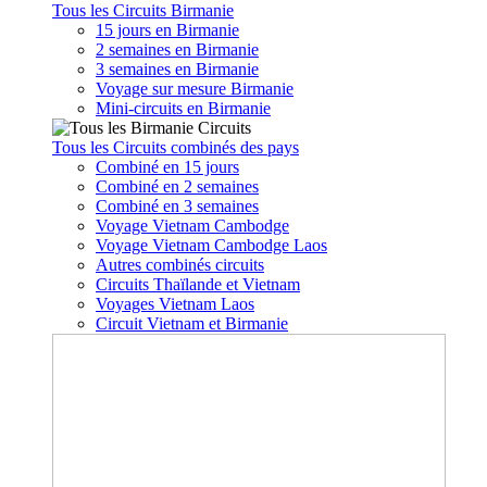
Tous les Circuits Birmanie
15 jours en Birmanie
2 semaines en Birmanie
3 semaines en Birmanie
Voyage sur mesure Birmanie
Mini-circuits en Birmanie
Tous les Circuits combinés des pays
Combiné en 15 jours
Combiné en 2 semaines
Combiné en 3 semaines
Voyage Vietnam Cambodge
Voyage Vietnam Cambodge Laos
Autres combinés circuits
Circuits Thaïlande et Vietnam
Voyages Vietnam Laos
Circuit Vietnam et Birmanie