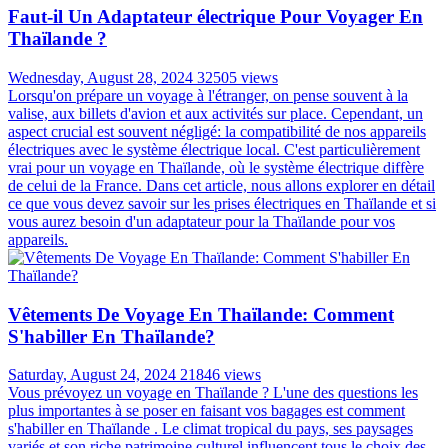
Faut-il Un Adaptateur électrique Pour Voyager En
Thaïlande ?
Wednesday, August 28, 2024
32505 views
Lorsqu'on prépare un voyage à l'étranger, on pense souvent à la
valise, aux billets d'avion et aux activités sur place. Cependant, un
aspect crucial est souvent négligé: la compatibilité de nos appareils
électriques avec le système électrique local. C'est particulièrement
vrai pour un voyage en Thaïlande, où le système électrique diffère
de celui de la France. Dans cet article, nous allons explorer en détail
ce que vous devez savoir sur les prises électriques en Thaïlande et si
vous aurez besoin d'un adaptateur pour la Thaïlande pour vos
appareils.
Vêtements De Voyage En Thaïlande: Comment
S'habiller En Thaïlande?
Saturday, August 24, 2024
21846 views
Vous prévoyez un voyage en Thaïlande ? L'une des questions les
plus importantes à se poser en faisant vos bagages est comment
s'habiller en Thaïlande . Le climat tropical du pays, ses paysages
variés et son riche patrimoine culturel influencent tous le choix des