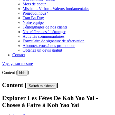
Mots de coeur
Mission - Vision - Valeurs fondamentales
Pourquoi nous?
Tran Ba Duy
Notre équipe
Témoignages de nos clients
Nos références à l'étranger
Activités communautaires
Formulaire de signature de réservation
Abonnez-vous à nos promotions
Obtenez un devis gratuit
Contact
Voyage sur mesure
Content [
]
hide
Content [
]
Switch to sidebar
Explorer Les Fêtes De Koh Yao Yai -
Choses à Faire à Koh Yao Yai