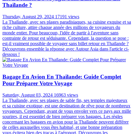
Thaïlande ?
Thursday, August 29, 2024
17191 views
La Thaïlande, avec ses plages paradisiaques, sa cuisine exquise et sa
riche culture, attire chaque année des millions de voyageurs du
monde entier. Pour beaucoup, l'idée de partir à l'aventure sans
contrainte de retour est séduisante. Cependant, la question se pose :
est-il vraiment possible de voyager sans billet retour en Thaïlande ?
Découvrons ensemble la réponse avec Autour Asia dans l'article ci-
dessous !
Bagage En Avion En Thaïlande: Guide Complet
Pour Préparer Votre Voyage
Saturday, August 03, 2024
16963 views
La Thaïlande, avec ses plages de sable fin, ses temples majestueux
et sa cuisine exotique, est une destination de rêve pour de nombreux
voyageurs. Cependant, avant de vous envoler vers ce pays aux mille
sourires, il est essentiel de bien préparer vos bagages. Les règles
concernant les bagages en avion pour la Thaïlande peuvent différer
de celles auxquelles vous êtes habitué, et une bonne préparation
vous évitera bien des tracas à l'aéroport. Découvrons les