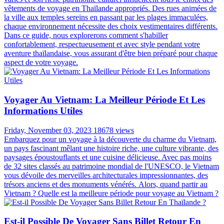
vêtements de voyage en Thaïlande appropriés. Des rues animées de
la ville aux temples sereins en passant par les plages immaculées,
chaque environnement nécessite des choix vestimentaires différents.
Dans ce guide, nous explorerons comment s'habiller
confortablement, respectueusement et avec style pendant votre
aventure thaïlandaise, vous assurant d'être bien préparé pour chaque
aspect de votre voyage.
Voyager Au Vietnam: La Meilleur Période Et Les
Informations Utiles
Friday, November 03, 2023
18678 views
Embarquez pour un voyage à la découverte du charme du Vietnam,
un pays fascinant mêlant une histoire riche, une culture vibrante, des
paysages époustouflants et une cuisine délicieuse. Avec pas moins
de 32 sites classés au patrimoine mondial de l'UNESCO, le Vietnam
vous dévoile des merveilles architecturales impressionnantes, des
trésors anciens et des monuments vénérés. Alors, quand partir au
Vietnam ? Quelle est la meilleure période pour voyage au Vietnam ?
Est-il Possible De Voyager Sans Billet Retour En