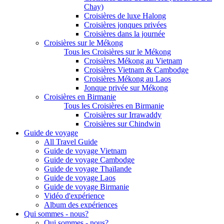
Chay)
Croisières de luxe Halong
Croisières jonques privées
Croisières dans la journée
Croisières sur le Mékong
Tous les Croisières sur le Mékong
Croisières Mékong au Vietnam
Croisières Vietnam & Cambodge
Croisières Mékong au Laos
Jonque privée sur Mékong
Croisières en Birmanie
Tous les Croisières en Birmanie
Croisières sur Irrawaddy
Croisières sur Chindwin
Guide de voyage
All Travel Guide
Guide de voyage Vietnam
Guide de voyage Cambodge
Guide de voyage Thaïlande
Guide de voyage Laos
Guide de voyage Birmanie
Vidéo d'expérience
Album des expériences
Qui sommes - nous?
Qui sommes - nous?