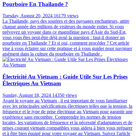
Pourboire En Thaïlande ?
Tuesday, August 20, 2024
16179 views
La Thaïlande, pays des sourires et des paysages enchanteurs, attire
chaque année des millions de visiteurs du monde entier. Si vous
prévoyez un voyage dans ce magnifique pays d'Asie du Sud-Est,
vous vous êtes peut-être déjà posé la question : faut-il donner un
pourboire en Thaïlande ? Et si oui, comment procéder ? Cet article
vise à vous éclairer sur cette pratique et à vous guider pour naviguer
aisément dans la culture du pourboire en Thaïlande .
Électricité Au Vietnam : Guide Utile Sur Les Prises
Électriques Au Vietnam
Sunday, August 18, 2024
14350 views
Avant le voyage au Vietnam , il est important de vous familiariser
avec les principales spécifications électriques telles que la tension, la
fréquence et le type de prise électrique au Vietnam pour garantir une
expérience sans encombre. Comprendre les normes de tension
locales, les variations de fréquence et la nécessité d'adaptateurs et de
prises courant vietnam compatibles vous aidera à bien vous préparer
et à être bien équipé pour votre voyage au Vietnam. Suivez l'article