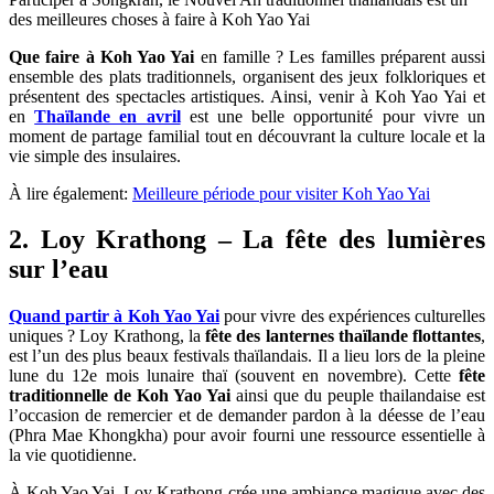
des meilleures choses à faire à Koh Yao Yai
Que faire à Koh Yao Yai
en famille ? Les familles préparent aussi
ensemble des plats traditionnels, organisent des jeux folkloriques et
présentent des spectacles artistiques. Ainsi, venir à Koh Yao Yai et
en
Thaïlande en avril
est une belle opportunité pour vivre un
moment de partage familial tout en découvrant la culture locale et la
vie simple des insulaires.
À lire également:
Meilleure période pour visiter Koh Yao Yai
2. Loy Krathong – La fête des lumières
sur l’eau
Quand partir à Koh Yao Yai
pour vivre des expériences culturelles
uniques ? Loy Krathong, la
fête des lanternes thaïlande flottantes
,
est l’un des plus beaux festivals thaïlandais. Il a lieu lors de la pleine
lune du 12e mois lunaire thaï (souvent en novembre). Cette
fête
traditionnelle de Koh Yao Yai
ainsi que du peuple thailandaise est
l’occasion de remercier et de demander pardon à la déesse de l’eau
(Phra Mae Khongkha) pour avoir fourni une ressource essentielle à
la vie quotidienne.
À Koh Yao Yai, Loy Krathong crée une ambiance magique avec des