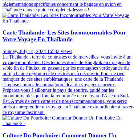
réglementations spécifiques concernant le bagage en avion en
Thaïlande dans le guide complet ci-dessous !
Carte Thaïlande: Les Sites Incontournables Pour
Votre Voyage En Thaïlande
Sunday, July 14, 2024
16532 views
La Thaïlande , terre de contrastes et de merveilles, vous invite à un
voyage inoubliable. Des temples dorés de Bangkok aux plages de
sable fin de Phuket, en passant par les montagnes verdoyantes du
nord, chaque région recèle des trésors à découvrir. Pour ne rien
manquer de ces sites emblématiques, une carte de la Thaïlande
s'impose comme le compagnon idéal du voyageur curieux.
Préparez-vous à sillonner le pays du sourire, guidé par les
incontournables qui font la renommée de ce joyau d'Asie du Sud-
Est. Armés de cette carte et de nos recommandations, vous serez
prêts à entreprendre un voyage en Thaïlande extraordinaire à travers
ce royaume fascinant.
Culture Du Pourboire: Comment Donner Un