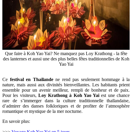
Que faire à Koh Yao Yai? Ne manquez pas Loy Krathong - la fête
des lanternes et aussi une des plus belles fêtes traditionnelles de Koh
Yao Yai
Ce
festival en Thaïlande
ne rend pas seulement hommage à la
nature, mais aussi aux divinités bienveillantes. Les habitants prient
ensemble pour un avenir meilleur, rempli de bonheur et de paix.
Pour les visiteurs,
Loy Krathong à Koh Yao Yai
est une chance
rare de s’immerger dans la culture traditionnelle thaïlandaise,
d’admirer des danses folkloriques et de profiter de l’atmosphère
romantique et mystique de la mer nocturne.
En savoir plus:
>>>
Voyage Koh Yao Yai en 5 jours