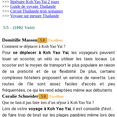
>>>
Itinéraire Koh Yao Yai 2 jours
>>>
Guide de voyage Thaïlande
>>>
Circuit Thaïlande trois semaines
>>>
Voyage sur mesure Thaïlande
5/5 - (1002 Vote)
Domitille Masson
5.0
Excellent
Comment se déplacer à Koh Yao Yai ?
Pour
se déplacer à Koh Yao Yai
, les voyageurs peuvent
louer un scooter, un vélo ou utiliser les taxis locaux. Le
scooter est le moyen de transport le plus populaire en raison
de sa praticité et de sa flexibilité. De plus, certains
complexes hôteliers proposent un service de navette. Les
routes de l’île sont assez faciles d’accès et peu
fréquentées, ce qui les rend adaptées même aux débutants.
Coralie Schneider
5.0
Excellent
Que ne faut-il pas faire lors d’un séjour à Koh Yao Yai ?
Lors de votre
voyage à Koh Yao Yai
, il est conseillé d’éviter
de faire trop de bruit sur les plages paisibles même lors des