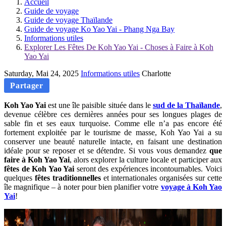
Accueil
Guide de voyage
Guide de voyage Thaïlande
Guide de voyage Ko Yao Yai - Phang Nga Bay
Informations utiles
Explorer Les Fêtes De Koh Yao Yai - Choses à Faire à Koh
Yao Yai
Saturday, Mai 24, 2025
Informations utiles
Charlotte
Partager
Koh Yao Yai
est une île paisible située dans le
sud de la Thaïlande
,
devenue célèbre ces dernières années pour ses longues plages de
sable fin et ses eaux turquoise. Comme elle n’a pas encore été
fortement exploitée par le tourisme de masse, Koh Yao Yai a su
conserver une beauté naturelle intacte, en faisant une destination
idéale pour se reposer et se détendre. Si vous vous demandez
que
faire à Koh Yao Yai
, alors explorer la culture locale et participer aux
fêtes de Koh Yao Yai
seront des expériences incontournables. Voici
quelques
fêtes traditionnelles
et internationales organisées sur cette
île magnifique – à noter pour bien planifier votre
voyage à Koh Yao
Yai
!