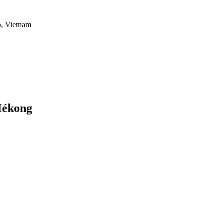
o, Vietnam
Mékong