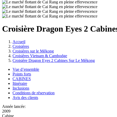
Croisière Dragon Eyes 2 Cabin
Accueil
Croisières
Croisières sur le Mékong
Croisières Vietnam & Cambodge
Croisière Dragon Eyes 2 Cabines Sur Le Mékong
Vue d’ensemble
Points forts
CABINES
Itinéraire
Inclusions
Conditions de réservation
Avis des clients
Année lancée:
2009
Cabine