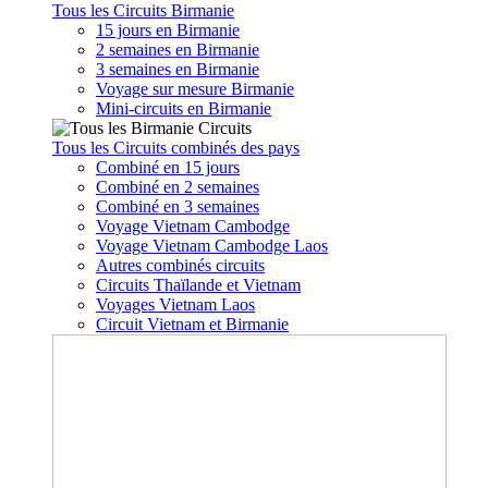
Tous les Circuits Birmanie
15 jours en Birmanie
2 semaines en Birmanie
3 semaines en Birmanie
Voyage sur mesure Birmanie
Mini-circuits en Birmanie
Tous les Circuits combinés des pays
Combiné en 15 jours
Combiné en 2 semaines
Combiné en 3 semaines
Voyage Vietnam Cambodge
Voyage Vietnam Cambodge Laos
Autres combinés circuits
Circuits Thaïlande et Vietnam
Voyages Vietnam Laos
Circuit Vietnam et Birmanie