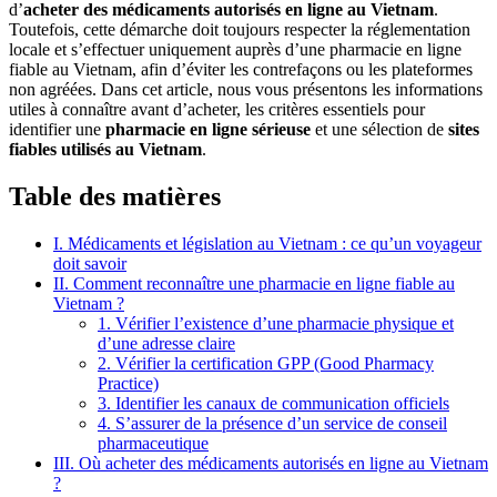
d’
acheter des médicaments autorisés en ligne au Vietnam
.
Toutefois, cette démarche doit toujours respecter la réglementation
locale et s’effectuer uniquement auprès d’une pharmacie en ligne
fiable au Vietnam, afin d’éviter les contrefaçons ou les plateformes
non agréées. Dans cet article, nous vous présentons les informations
utiles à connaître avant d’acheter, les critères essentiels pour
identifier une
pharmacie en ligne sérieuse
et une sélection de
sites
fiables utilisés au Vietnam
.
Table des matières
I. Médicaments et législation au Vietnam : ce qu’un voyageur
doit savoir
II. Comment reconnaître une pharmacie en ligne fiable au
Vietnam ?
1. Vérifier l’existence d’une pharmacie physique et
d’une adresse claire
2. Vérifier la certification GPP (Good Pharmacy
Practice)
3. Identifier les canaux de communication officiels
4. S’assurer de la présence d’un service de conseil
pharmaceutique
III. Où acheter des médicaments autorisés en ligne au Vietnam
?