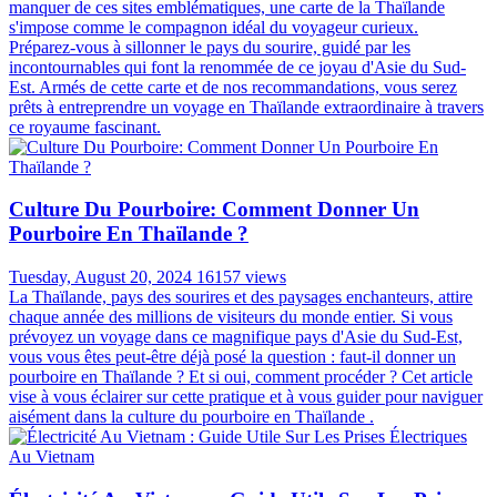
Découvrons ensemble la réponse avec Autour Asia dans l'article ci-
dessous !
Bagage En Avion En Thaïlande: Guide Complet
Pour Préparer Votre Voyage
Saturday, August 03, 2024
16952 views
La Thaïlande, avec ses plages de sable fin, ses temples majestueux
et sa cuisine exotique, est une destination de rêve pour de nombreux
voyageurs. Cependant, avant de vous envoler vers ce pays aux mille
sourires, il est essentiel de bien préparer vos bagages. Les règles
concernant les bagages en avion pour la Thaïlande peuvent différer
de celles auxquelles vous êtes habitué, et une bonne préparation
vous évitera bien des tracas à l'aéroport. Découvrons les
réglementations spécifiques concernant le bagage en avion en
Thaïlande dans le guide complet ci-dessous !
Carte Thaïlande: Les Sites Incontournables Pour
Votre Voyage En Thaïlande