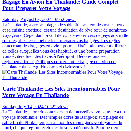
Voyager Au Vietnam: La Meilleur Période Et Les
Informations Utiles
Friday, November 03, 2023
18637 views
Embarquez pour un voyage à la découverte du charme du Vietnam,
un pays fascinant mêlant une histoire riche, une culture vibrante, des
paysages époustouflants et une cuisine délicieuse. Avec pas moins
de 32 sites classés au patrimoine mondial de l'UNESCO, le Vietnam
vous dévoile des merveilles architecturales impressionnantes, des
trésors anciens et des monuments vénérés. Alors, quand partir au
Vietnam ? Quelle est la meilleure période pour voyage au Vietnam ?
Est-il Possible De Voyager Sans Billet Retour En
Thaïlande ?
Thursday, August 29, 2024
17174 views
La Thaïlande, avec ses plages paradisiaques, sa cuisine exquise et sa
riche culture, attire chaque année des millions de voyageurs du
monde entier. Pour beaucoup, l'idée de partir à l'aventure sans
contrainte de retour est séduisante. Cependant, la question se pose :
est-il vraiment possible de voyager sans billet retour en Thaïlande ?