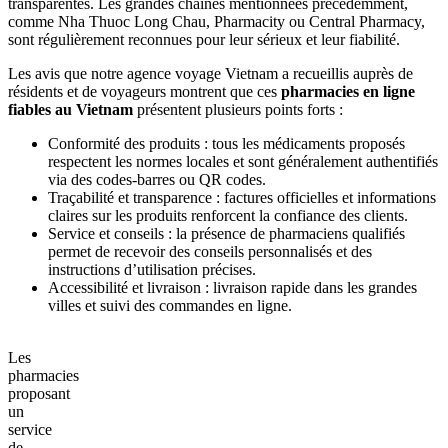
Bref, ces plateformes sont largement considérées comme des
pharmacies en ligne fiables au Vietnam
, permettant aux
voyageurs de commander des médicaments courants en toute
sécurité, tout en restant dans le cadre des produits autorisés par la
réglementation vietnamienne.
IV. Avis sur les pharmacies au Vietnam
Le marché pharmaceutique vietnamien s’est considérablement
modernisé ces dernières années, offrant aux voyageurs un accès
beaucoup plus sûr et réglementé aux médicaments courants. Pour
ceux qui souhaitent acheter des
médicaments autorisés en ligne au
Vietnam
, il est essentiel de privilégier des plateformes certifiées et
transparentes. Les grandes chaînes mentionnées précédemment,
comme Nha Thuoc Long Chau, Pharmacity ou Central Pharmacy,
sont régulièrement reconnues pour leur sérieux et leur fiabilité.
Les avis que notre agence voyage Vietnam a recueillis auprès de
résidents et de voyageurs montrent que ces
pharmacies en ligne
fiables au Vietnam
présentent plusieurs points forts :
Conformité des produits : tous les médicaments proposés
respectent les normes locales et sont généralement authentifiés