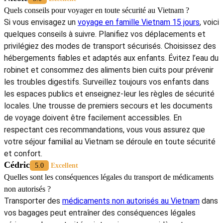
Flexibilité des options de paiement : certaines plateformes
pourraient offrir plus de moyens de paiement internationaux
(cartes étrangères, PayPal, etc.) pour les touristes.
Certes, ces améliorations permettent aux voyageurs de bénéficier
d’une expérience plus fluide et sécurisée lorsqu’ils souhaitent
acheter des
médicaments autorisés en ligne au Vietnam
.
En conclusion, acheter des
médicaments autorisés en ligne au
Vietnam
peut sembler complexe, mais en s’orientant vers des
pharmacies en ligne fiables au Vietnam
, la démarche devient
simple et sécurisée. La vérification des certifications, la consultation
de pharmaciens qualifiés et la transparence des informations sont des
critères indispensables pour garantir des achats sûrs. Si vous avez
des questions ou besoin d’assistance pour organiser vos achats
médicaux, notre agence voyage Vietnam sera à votre disposition
pour vous guider et vous conseiller. En suivant ces
recommandations, vous pourrez profiter pleinement de votre voyage
tout en ayant un accès fiable et sécurisé aux médicaments
nécessaires.
À lire aussi :
>
Guide voyage Vietnam
>
Circuit Hanoi à Ha Giang
>
Croisières Baie d'Halong