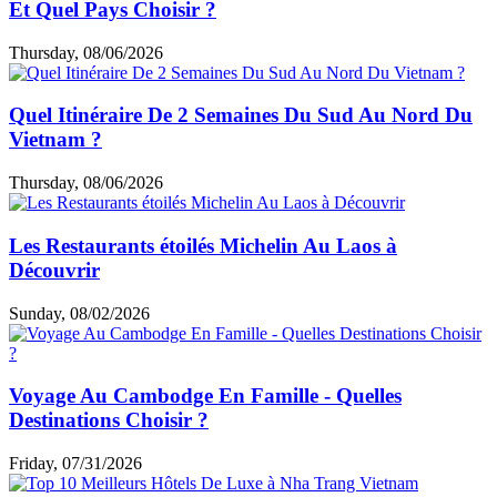
pour les problèmes sérieux. Pour les soucis mineurs,
certaines pharmacies en ligne fiables au Vietnam ou locales
peuvent fournir des conseils et des médicaments autorisés.
Conservez vos documents médicaux et prescriptions et
informez le personnel de vos antécédents. Il est fortement
recommandé de souscrire une
assurance voyage Vietnam
couvrant les frais médicaux et hospitaliers, afin d’assurer un
traitement rapide, sécurisé et sans stress financier pendant
votre séjour.
Guide voyage par thème
Choses à faire & à voir
Cuisine & café
Top hébergements
Loisirs et shopping
Informations utiles
Expériences des clients
Articles similaires