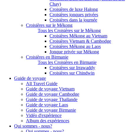
Chay)
Croisières de luxe Halong
Croisières jonques privées
Croisières dans la journée
Croisières sur le Mékong
Tous les Croisières sur le Mékong
Croisières Mékong au Vietnam
Croisières Vietnam & Cambodge
Croisières Mékong au Laos
Jonque privée sur Mékong
Croisières en Birmanie
Tous les Croisières en Birmanie
Croisières sur Irrawaddy
Croisières sur Chindwin
Guide de voyage
All Travel Guide
Guide de voyage Vietnam
Guide de voyage Cambodge
Guide de voyage Thaïlande
Guide de voyage Laos
Guide de voyage Birmanie
Vidéo d'expérience
Album des expériences
Qui sommes - nous?
Qui sommes - nous?