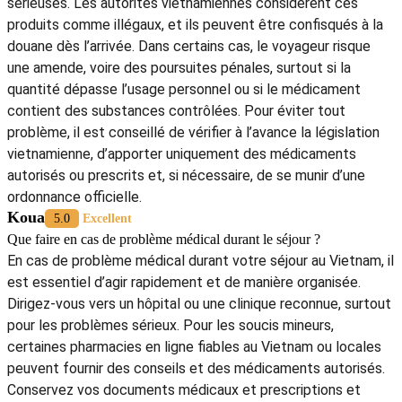
>
Voyage de Luxe Vietnam
5/5 - (1002 Vote)
Nicole
5.0
Excellent
Quels conseils pour voyager en toute sécurité au Vietnam ?
Si vous envisagez un
voyage en famille Vietnam 15 jours
, voici
quelques conseils à suivre. Planifiez vos déplacements et
privilégiez des modes de transport sécurisés. Choisissez des
hébergements fiables et adaptés aux enfants. Évitez l’eau du
robinet et consommez des aliments bien cuits pour prévenir
les troubles digestifs. Surveillez toujours vos enfants dans
les espaces publics et enseignez-leur les règles de sécurité
locales. Une trousse de premiers secours et les documents
de voyage doivent être facilement accessibles. En
respectant ces recommandations, vous vous assurez que
votre séjour familial au Vietnam se déroule en toute sécurité
et confort.
Cédric
5.0
Excellent