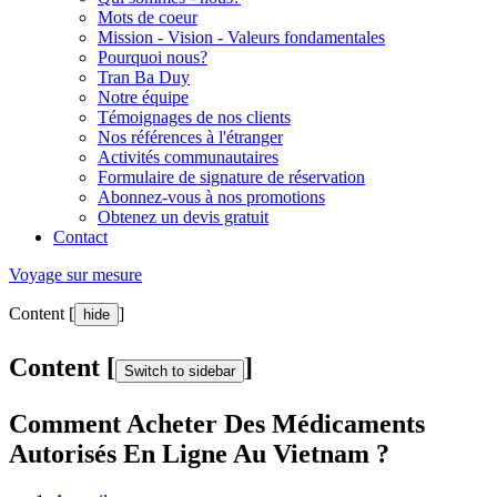
Mots de coeur
Mission - Vision - Valeurs fondamentales
Pourquoi nous?
Tran Ba Duy
Notre équipe
Témoignages de nos clients
Nos références à l'étranger
Activités communautaires
Formulaire de signature de réservation
Abonnez-vous à nos promotions
Obtenez un devis gratuit
Contact
Voyage sur mesure
Content [
]
hide
Content [
]
Switch to sidebar
Comment Acheter Des Médicaments
Autorisés En Ligne Au Vietnam ?