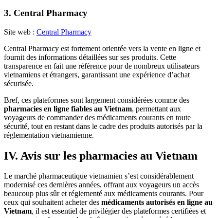
en
ligne
fiable
au
Vietnam
2. Pharmacity
Site web :
Pharmacity
Pharmacity est très présente dans les grandes villes comme Hô Chi
Minh-Ville, Hanoï et Da Nang. Ses pharmacies sont reconnues pour
leur professionnalisme, leur service en anglais et leur système de
commande simple. Les voyageurs apprécient particulièrement la
rapidité de livraison et la fiabilité de cette plateforme.
3. Central Pharmacy
Site web :
Central Pharmacy
Central Pharmacy est fortement orientée vers la vente en ligne et
fournit des informations détaillées sur ses produits. Cette
transparence en fait une référence pour de nombreux utilisateurs
vietnamiens et étrangers, garantissant une expérience d’achat
sécurisée.