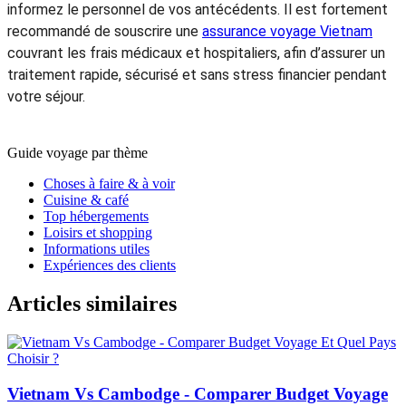
Quelles sont les conséquences légales du transport de médicaments
non autorisés ?
Transporter des
médicaments non autorisés au Vietnam
dans
vos bagages peut entraîner des conséquences légales
sérieuses. Les autorités vietnamiennes considèrent ces
produits comme illégaux, et ils peuvent être confisqués à la
douane dès l’arrivée. Dans certains cas, le voyageur risque
une amende, voire des poursuites pénales, surtout si la
quantité dépasse l’usage personnel ou si le médicament
contient des substances contrôlées. Pour éviter tout
problème, il est conseillé de vérifier à l’avance la législation
vietnamienne, d’apporter uniquement des médicaments
autorisés ou prescrits et, si nécessaire, de se munir d’une
ordonnance officielle.
Koua
5.0
Excellent
Que faire en cas de problème médical durant le séjour ?
En cas de problème médical durant votre séjour au Vietnam, il
est essentiel d’agir rapidement et de manière organisée.
Dirigez-vous vers un hôpital ou une clinique reconnue, surtout