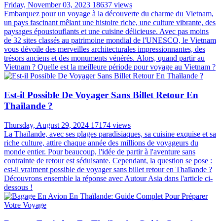
vrai pour un voyage en Thaïlande, où le système électrique diffère
de celui de la France. Dans cet article, nous allons explorer en détail
ce que vous devez savoir sur les prises électriques en Thaïlande et si
vous aurez besoin d'un adaptateur pour la Thaïlande pour vos
appareils.
Vêtements De Voyage En Thaïlande: Comment
S'habiller En Thaïlande?
Saturday, August 24, 2024
21822 views
Vous prévoyez un voyage en Thaïlande ? L'une des questions les
plus importantes à se poser en faisant vos bagages est comment
s'habiller en Thaïlande . Le climat tropical du pays, ses paysages
variés et son riche patrimoine culturel influencent tous le choix des
vêtements de voyage en Thaïlande appropriés. Des rues animées de
la ville aux temples sereins en passant par les plages immaculées,
chaque environnement nécessite des choix vestimentaires différents.
Dans ce guide, nous explorerons comment s'habiller
confortablement, respectueusement et avec style pendant votre
aventure thaïlandaise, vous assurant d'être bien préparé pour chaque
aspect de votre voyage.