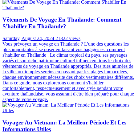
ASSISTANCE DISPONIBLE 24/7
Toujours en ligne pour une assistance 24/7
Articles les plus lus
Faut-il Un Adaptateur électrique Pour Voyager En
Thaïlande ?
Wednesday, August 28, 2024
32442 views
Lorsqu'on prépare un voyage à l'étranger, on pense souvent à la
valise, aux billets d'avion et aux activités sur place. Cependant, un
aspect crucial est souvent négligé: la compatibilité de nos appareils
électriques avec le système électrique local. C'est particulièrement