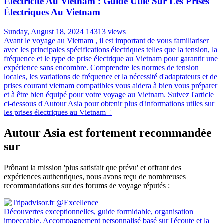
Sunday, July 14, 2024
16525 views
La Thaïlande , terre de contrastes et de merveilles, vous invite à un
voyage inoubliable. Des temples dorés de Bangkok aux plages de
sable fin de Phuket, en passant par les montagnes verdoyantes du
nord, chaque région recèle des trésors à découvrir. Pour ne rien
manquer de ces sites emblématiques, une carte de la Thaïlande
s'impose comme le compagnon idéal du voyageur curieux.
Préparez-vous à sillonner le pays du sourire, guidé par les
incontournables qui font la renommée de ce joyau d'Asie du Sud-
Est. Armés de cette carte et de nos recommandations, vous serez
prêts à entreprendre un voyage en Thaïlande extraordinaire à travers
ce royaume fascinant.
Culture Du Pourboire: Comment Donner Un
Pourboire En Thaïlande ?
Tuesday, August 20, 2024
16157 views
La Thaïlande, pays des sourires et des paysages enchanteurs, attire
chaque année des millions de visiteurs du monde entier. Si vous
prévoyez un voyage dans ce magnifique pays d'Asie du Sud-Est,
vous vous êtes peut-être déjà posé la question : faut-il donner un
pourboire en Thaïlande ? Et si oui, comment procéder ? Cet article