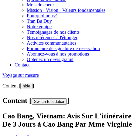
Mots de coeur
Mission - Vision - Valeurs fondamentales
Pourquoi nous?
Tran Ba Duy
Notre équipe
Témoignages de nos clients
Nos références à l'étranger
Activités communautaires
Formulaire de signature de réservation
Abonnez-vous à nos promotions
Obtenez un devis gratuit
Contact
Voyage sur mesure
Content [
]
hide
Content [
]
Switch to sidebar
Cao Bang, Vietnam: Avis Sur L'itinéraire
De 3 Jours à Cao Bang Par Mme Virginie