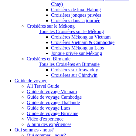
Chay)
Croisières de luxe Halong
Croisières jonques privées
Croisières dans la journée
Croisières sur le Mékong
Tous les Croisières sur le Mékong
Croisières Mékong au Vietnam
Croisières Vietnam & Cambodge
Croisières Mékong au Laos
Jonque privée sur Mékong
Croisières en Birmanie
Tous les Croisières en Birmanie
Croisières sur Irrawaddy
Croisières sur Chindwin
Guide de voyage
All Travel Guide
Guide de voyage Vietnam
Guide de voyage Cambodge
Guide de voyage Thaïlande
Guide de voyage Laos
Guide de voyage Birmanie
Vidéo d'expérience
Album des expériences
Qui sommes - nous?
Qui sommes - nous?