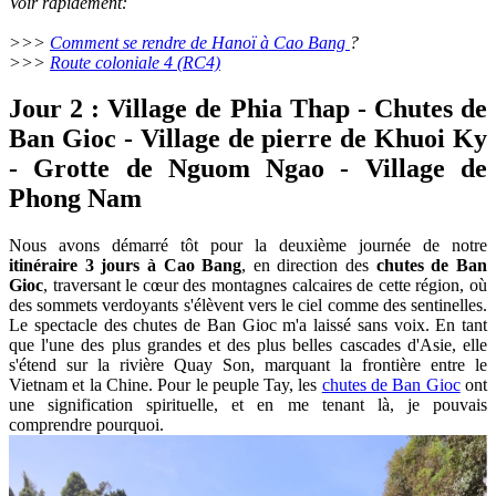
Voir rapidement:
>>>
C
omment se rendre de Hanoï à Cao Bang
?
>>>
Route coloniale 4 (RC4)
Jour 2 : Village de Phia Thap - Chutes de
Ban Gioc - Village de pierre de Khuoi Ky
- Grotte de Nguom Ngao - Village de
Phong Nam
Nous avons démarré tôt pour la deuxième journée de notre
itinéraire 3 jours à Cao Bang
, en direction des
chutes de Ban
Gioc
, traversant le cœur des montagnes calcaires de cette région, où
des sommets verdoyants s'élèvent vers le ciel comme des sentinelles.
Le spectacle des chutes de Ban Gioc m'a laissé sans voix. En tant
que l'une des plus grandes et des plus belles cascades d'Asie, elle
s'étend sur la rivière Quay Son, marquant la frontière entre le
Vietnam et la Chine. Pour le peuple Tay, les
chutes de Ban Gioc
ont
une signification spirituelle, et en me tenant là, je pouvais
comprendre pourquoi.