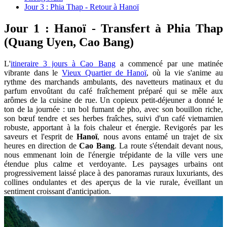
Jour 3 : Phia Thap - Retour à Hanoï
Jour 1 : Hanoï - Transfert à Phia Thap
(Quang Uyen, Cao Bang)
L'
itineraire 3 jours à Cao Bang
a commencé par une matinée
vibrante dans le
Vieux Quartier de Hanoï
, où la vie s'anime au
rythme des marchands ambulants, des navetteurs matinaux et du
parfum envoûtant du café fraîchement préparé qui se mêle aux
arômes de la cuisine de rue. Un copieux petit-déjeuner a donné le
ton de la journée : un bol fumant de pho, avec son bouillon riche,
son bœuf tendre et ses herbes fraîches, suivi d'un café vietnamien
robuste, apportant à la fois chaleur et énergie. Revigorés par les
saveurs et l'esprit de
Hanoï
, nous avons entamé un trajet de six
heures en direction de
Cao Bang
. La route s'étendait devant nous,
nous emmenant loin de l'énergie trépidante de la ville vers une
étendue plus calme et verdoyante. Les paysages urbains ont
progressivement laissé place à des panoramas ruraux luxuriants, des
collines ondulantes et des aperçus de la vie rurale, éveillant un
sentiment croissant d'anticipation.