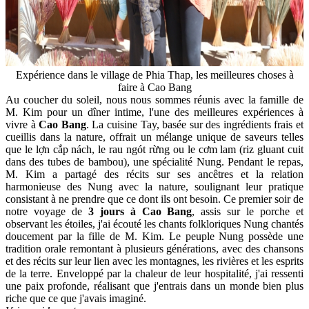
Expérience dans le village de Phia Thap, les meilleures choses à
faire à Cao Bang
Au coucher du soleil, nous nous sommes réunis avec la famille de
M. Kim pour un dîner intime, l'une des meilleures expériences à
vivre à
Cao Bang
. La cuisine Tay, basée sur des ingrédients frais et
cueillis dans la nature, offrait un mélange unique de saveurs telles
que le lợn cắp nách, le rau ngót rừng ou le cơm lam (riz gluant cuit
dans des tubes de bambou), une spécialité Nung. Pendant le repas,
M. Kim a partagé des récits sur ses ancêtres et la relation
harmonieuse des Nung avec la nature, soulignant leur pratique
consistant à ne prendre que ce dont ils ont besoin. Ce premier soir de
notre voyage de
3 jours à Cao Bang
, assis sur le porche et
observant les étoiles, j'ai écouté les chants folkloriques Nung chantés
doucement par la fille de M. Kim. Le peuple Nung possède une
tradition orale remontant à plusieurs générations, avec des chansons
et des récits sur leur lien avec les montagnes, les rivières et les esprits
de la terre. Enveloppé par la chaleur de leur hospitalité, j'ai ressenti
une paix profonde, réalisant que j'entrais dans un monde bien plus
riche que ce que j'avais imaginé.