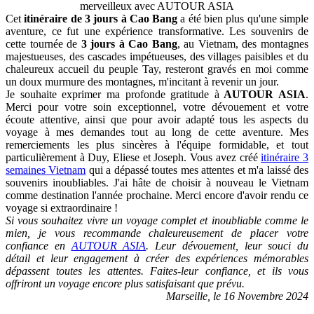
merveilleux avec AUTOUR ASIA
Cet
itinéraire de 3 jours à Cao Bang
a été bien plus qu'une simple
aventure, ce fut une expérience transformative. Les souvenirs de
cette tournée de
3 jours à Cao Bang
, au Vietnam, des montagnes
majestueuses, des cascades impétueuses, des villages paisibles et du
chaleureux accueil du peuple Tay, resteront gravés en moi comme
un doux murmure des montagnes, m'incitant à revenir un jour.
Je souhaite exprimer ma profonde gratitude à
AUTOUR ASIA
.
Merci pour votre soin exceptionnel, votre dévouement et votre
écoute attentive, ainsi que pour avoir adapté tous les aspects du
voyage à mes demandes tout au long de cette aventure. Mes
remerciements les plus sincères à l'équipe formidable, et tout
particulièrement à Duy, Eliese et Joseph. Vous avez créé
itinéraire 3
semaines Vietnam
qui a dépassé toutes mes attentes et m'a laissé des
souvenirs inoubliables. J'ai hâte de choisir à nouveau le Vietnam
comme destination l'année prochaine. Merci encore d'avoir rendu ce
voyage si extraordinaire !
Si vous souhaitez vivre un voyage complet et inoubliable comme le
mien, je vous recommande chaleureusement de placer votre
confiance en
AUTOUR ASIA
. Leur dévouement, leur souci du
détail et leur engagement à créer des expériences mémorables
dépassent toutes les attentes. Faites-leur confiance, et ils vous
offriront un voyage encore plus satisfaisant que prévu.
Marseille, le 16 Novembre 2024