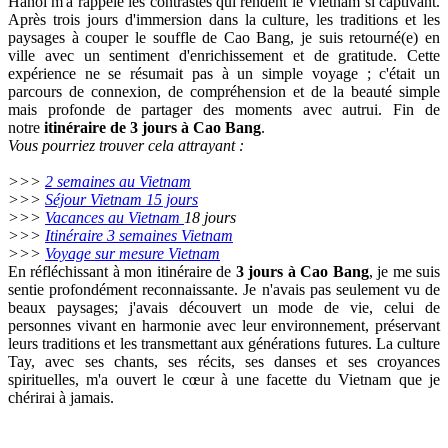
Hanoï m'a rappelé les contrastes qui rendent le Vietnam si captivant.
Après trois jours d'immersion dans la culture, les traditions et les
paysages à couper le souffle de Cao Bang, je suis retourné(e) en
ville avec un sentiment d'enrichissement et de gratitude. Cette
expérience ne se résumait pas à un simple voyage ; c'était un
parcours de connexion, de compréhension et de la beauté simple
mais profonde de partager des moments avec autrui. Fin de
notre
itinéraire de 3 jours à Cao Bang
.
Vous pourriez trouver cela attrayant :
>>>
2 semaines au Vietnam
>>>
Séjour Vietnam 15 jours
>>>
Vacances au Vietnam
18 jours
>>>
Itinéraire 3 semaines Vietnam
>>>
Voyage sur mesure Vietnam
En réfléchissant à mon itinéraire de
3 jours à Cao Bang
, je me suis
sentie profondément reconnaissante. Je n'avais pas seulement vu de
beaux paysages; j'avais découvert un mode de vie, celui de
personnes vivant en harmonie avec leur environnement, préservant
leurs traditions et les transmettant aux générations futures. La culture
Tay, avec ses chants, ses récits, ses danses et ses croyances
spirituelles, m'a ouvert le cœur à une facette du Vietnam que je
chérirai à jamais.