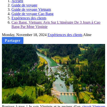
Accueil
Guide de voyage
Guide de voyage Vietnam
Guide de voyage Cao Bang
Expériences des clients
Cao Bang, Vietnam: Avis Sur L'itinéraire De 3 Jours à Cao
Bang Par Mme Virginie
Monday, November 18, 2024
Expériences des clients
Aline
Partager
Bonjour à tous ! Je suis Virginie et je reviens d’un
circuit Vietnam