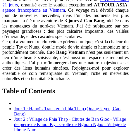
21 jours
, organisé avec le soutien exceptionnel
AUTOUR ASIA
,
agence francophone au Vietnam
. Ce voyage m'a dévoilé chaque
jour de nouvelles merveilles, mais l’un des moments les plus
marquants a été une aventure de
3 jours à Cao Bang
, nichée dans
les montagnes du nord-est Vietnam. J’ai été subjuguée par ses
paysages grandioses : des pics calcaires imposants, des vallées
d’émeraude, et des cascades spectaculaires.
Ce qui a vraiment rendu cette expérience unique, c’est la chaleur du
peuple Tay et Nung, dont le mode de vie simple et harmonieux m’a
profondément touchée.
Cao Bang Vietnam
n’est pas seulement un
lieu d’une beauté saisissante, c’est aussi un espace de rencontres
authentiques. J’ai pu m’immerger dans une nature majestueuse et
créer des liens humains sincères. Rejoignez-moi pour explorer
ensemble ce coin remarquable du Vietnam, riche en merveilles
naturelles et en hospitalité touchante.
Table of Contents
Jour 1 : Hanoï - Transfert à Phia Thap (Quang Uyen, Cao
Bang)
Jour 2 : Village de Phia Thap - Chutes de Ban Gioc - Village
de pierre de Khuoi Ky - Grotte de Nguom Ngao - Village de
Phong Nam