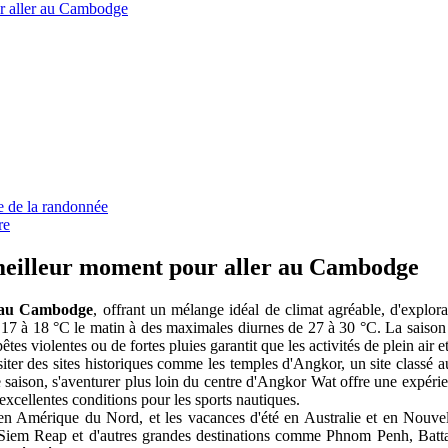
r aller au Cambodge
re de la randonnée
re
meilleur moment pour aller au Cambodge
r au Cambodge
, offrant un mélange idéal de climat agréable, d'explorat
17 à 18 °C le matin à des maximales diurnes de 27 à 30 °C. La saison 
es violentes ou de fortes pluies garantit que les activités de plein air et
siter des sites historiques comme les temples d'Angkor, un site class
e saison, s'aventurer plus loin du centre d'Angkor Wat offre une expérie
cellentes conditions pour les sports nautiques.
 Amérique du Nord, et les vacances d'été en Australie et en Nouvell
Siem Reap et d'autres grandes destinations comme Phnom Penh, Batta