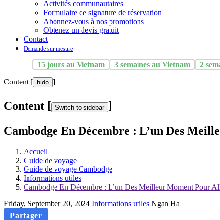
Activités communautaires
Formulaire de signature de réservation
Abonnez-vous à nos promotions
Obtenez un devis gratuit
Contact
Demande sur mesure
15 jours au Vietnam
3 semaines au Vietnam
2 sem
Content [
]
hide
Content [
]
Switch to sidebar
Cambodge En Décembre : L’un Des Meill
Accueil
Guide de voyage
Guide de voyage Cambodge
Informations utiles
Cambodge En Décembre : L’un Des Meilleur Moment Pour A
Friday, September 20, 2024
Informations utiles
Ngan Ha
Partager