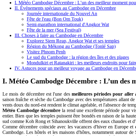
I. Météo Cambodge Décembre : L’un des meilleur moment pou
II. Événements spéciaux au Cambodge en Décembre
Journée internationale du Nouvel An
Fête de l'eau (Bon Om Touk)
Semi-marathon international d'Angkor Wat
Fête de la mer (Sea Festival)
III. Choses à faire au Cambodge en Décembre
Explorez Siem Reap, Angkor Wat et ses temples
Région du Mékong au Cambodge (Tonlé Sap)
Visitez Phnom Penh
Le sud du Cambodge : la région des îles et des plages
Mondulkiri et Ratanakiri : les meilleurs endroits pour fai
IV. Astuces pour un meilleur voyage au Cambodge en Décemb
I. Météo Cambodge Décembre : L’un des 
Le mois de décembre est l'une des
meilleures périodes pour alle
saison fraîche et sèche du Cambodge avec des températures allant de 
vents doux du nord-est rendent le climat agréable, et l'absence de tempêt
Météo Cambodge décembre
la rend une excellente période pour vi
entier. Bien que les temples puissent être bondés en raison de la haut
sud comme Koh Rong et Sihanoukville offrent des eaux chaudes et d'ex
Comme décembre coïncide avec les vacances d'hiver en Europe et en
Cambodge. Les hôtels et les maisons d'hôtes, notamment autour de 