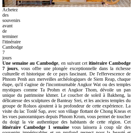
immersion culturelle et historique inoubliable.
Achetez
des
souvenirs
avant
de
terminer
l'itinéraire
Cambodge