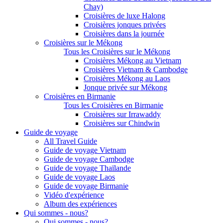
Chay)
Croisières de luxe Halong
Croisières jonques privées
Croisières dans la journée
Croisières sur le Mékong
Tous les Croisières sur le Mékong
Croisières Mékong au Vietnam
Croisières Vietnam & Cambodge
Croisières Mékong au Laos
Jonque privée sur Mékong
Croisières en Birmanie
Tous les Croisières en Birmanie
Croisières sur Irrawaddy
Croisières sur Chindwin
Guide de voyage
All Travel Guide
Guide de voyage Vietnam
Guide de voyage Cambodge
Guide de voyage Thaïlande
Guide de voyage Laos
Guide de voyage Birmanie
Vidéo d'expérience
Album des expériences
Qui sommes - nous?
Qui sommes - nous?