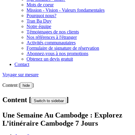
Mots de coeur
Mission - Vision - Valeurs fondamentales
Pourquoi nous?
Tran Ba Duy
Notre équipe
Témoignages de nos clients
Nos références à l'étranger
Activités communautaires
Formulaire de signature de réservation
Abonnez-vous à nos promotions
Obtenez un devis gratuit
Contact
Voyage sur mesure
Content [
]
hide
Content [
]
Switch to sidebar
Une Semaine Au Cambodge : Explorez
L’itinéraire Cambodge 7 Jours