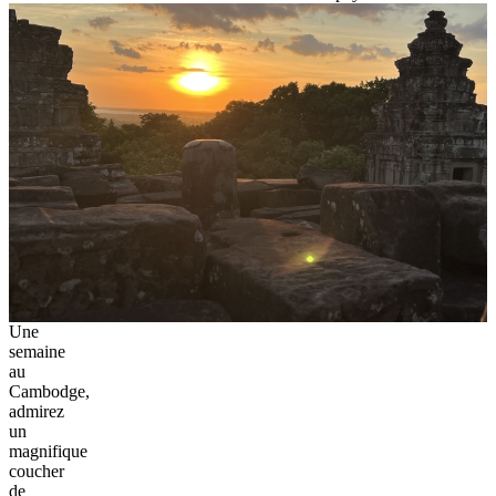
Une
semaine
au
Cambodge,
admirez
un
magnifique
coucher
de