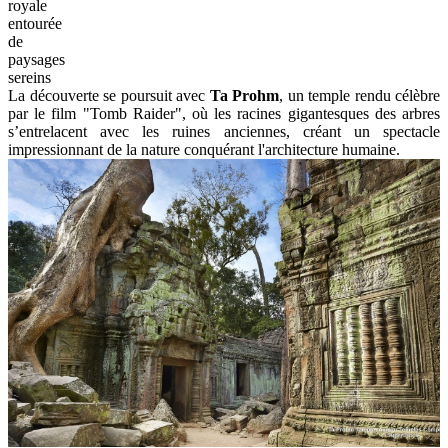
royale
entourée
de
paysages
sereins
La découverte se poursuit avec
Ta Prohm
, un temple rendu célèbre
par le film "Tomb Raider", où les racines gigantesques des arbres
s’entrelacent avec les ruines anciennes, créant un spectacle
impressionnant de la nature conquérant l'architecture humaine.