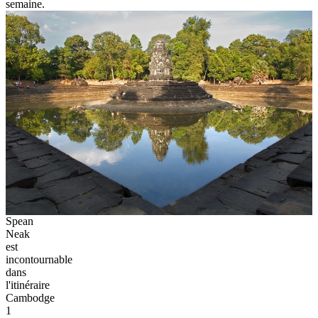
semaine.
Spean
Neak
est
incontournable
dans
l'itinéraire
Cambodge
1