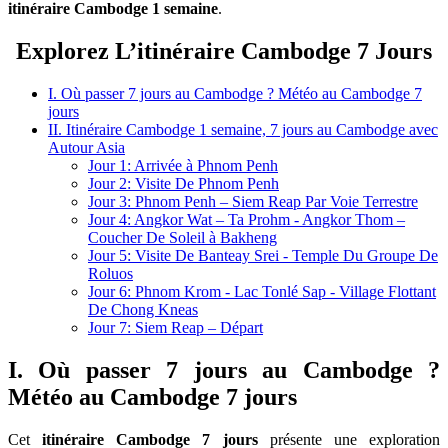
itinéraire Cambodge 1 semaine
.
Explorez L’itinéraire Cambodge 7 Jours
I. Où passer 7 jours au Cambodge ? Météo au Cambodge 7
jours
II. Itinéraire Cambodge 1 semaine, 7 jours au Cambodge avec
Autour Asia
Jour 1: Arrivée à Phnom Penh
Jour 2: Visite De Phnom Penh
Jour 3: Phnom Penh – Siem Reap Par Voie Terrestre
Jour 4: Angkor Wat – Ta Prohm - Angkor Thom –
Coucher De Soleil à Bakheng
Jour 5: Visite De Banteay Srei - Temple Du Groupe De
Roluos
Jour 6: Phnom Krom - Lac Tonlé Sap - Village Flottant
De Chong Kneas
Jour 7: Siem Reap – Départ
I. Où passer 7 jours au Cambodge ?
Météo au Cambodge 7 jours
Cet
itinéraire Cambodge 7 jours
présente une exploration