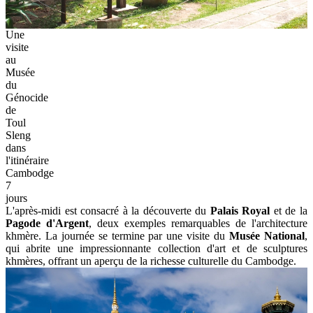
Une
visite
au
Musée
du
Génocide
de
Toul
Sleng
dans
l'itinéraire
Cambodge
7
jours
L'après-midi est consacré à la découverte du
Palais Royal
et de la
Pagode d'Argent
, deux exemples remarquables de l'architecture
khmère. La journée se termine par une visite du
Musée National
,
qui abrite une impressionnante collection d'art et de sculptures
khmères, offrant un aperçu de la richesse culturelle du Cambodge.