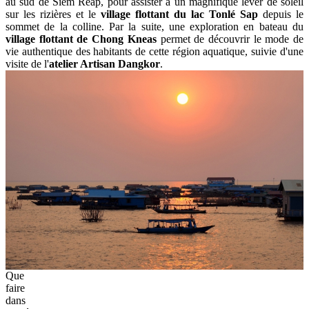
temple
remarquable
pour
son
architecture
sophistiquée
et
ses
sculptures
raffinées
Jour 6: Phnom Krom - Lac Tonlé Sap - Village
Flottant De Chong Kneas
Jour 6 débute tôt avec un transfert vers
Phnom Krom
, situé à 13 km
au sud de Siem Reap, pour assister à un magnifique lever de soleil
sur les rizières et le
village flottant du lac Tonlé Sap
depuis le
sommet de la colline. Par la suite, une exploration en bateau du
village flottant de Chong Kneas
permet de découvrir le mode de
vie authentique des habitants de cette région aquatique, suivie d'une
visite de l'
atelier Artisan Dangkor
.