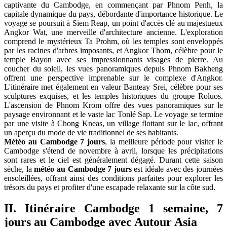
captivante du Cambodge, en commençant par Phnom Penh, la
capitale dynamique du pays, débordante d'importance historique. Le
voyage se poursuit à Siem Reap, un point d'accès clé au majestueux
Angkor Wat, une merveille d'architecture ancienne. L'exploration
comprend le mystérieux Ta Prohm, où les temples sont enveloppés
par les racines d'arbres imposants, et Angkor Thom, célèbre pour le
temple Bayon avec ses impressionnants visages de pierre. Au
coucher du soleil, les vues panoramiques depuis Phnom Bakheng
offrent une perspective imprenable sur le complexe d'Angkor.
L'itinéraire met également en valeur Banteay Srei, célèbre pour ses
sculptures exquises, et les temples historiques du groupe Roluos.
L'ascension de Phnom Krom offre des vues panoramiques sur le
paysage environnant et le vaste lac Tonlé Sap. Le voyage se termine
par une visite à Chong Kneas, un village flottant sur le lac, offrant
un aperçu du mode de vie traditionnel de ses habitants.
Météo au Cambodge 7 jours
, la meilleure période pour visiter le
Cambodge s'étend de novembre à avril, lorsque les précipitations
sont rares et le ciel est généralement dégagé. Durant cette saison
sèche, la
météo au Cambodge 7 jours
est idéale avec des journées
ensoleillées, offrant ainsi des conditions parfaites pour explorer les
trésors du pays et profiter d'une escapade relaxante sur la côte sud.
II. Itinéraire Cambodge 1 semaine, 7
jours au Cambodge avec Autour Asia