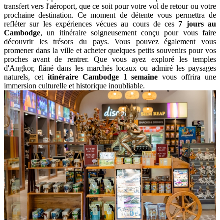
lac
Tonlé
Sap
En début d'après-midi, à 15h, vous êtes conduits au
village de
Krabei Riel
, où les activités quotidiennes des villageois sont
explorées, des moments uniques sont capturés en photos et des
interactions avec les habitants sont engagées. La journée culmine
avec une expérience culinaire inoubliable chez M. Ron, où Mme
Sina vous initie à l'art de la cuisine cambodgienne à travers un cours
de cuisine interactif, durant lequel vous apprendrez à préparer trois
plats traditionnels avant de savourer un dîner fait maison.
Jour 7: Siem Reap – Départ
Après
une semaine au Cambodge
avec des expériences
enrichissantes, profitez sereinement de votre temps libre avant votre
transfert vers l'aéroport, que ce soit pour votre vol de retour ou votre
prochaine destination. Ce moment de détente vous permettra de
refléter sur les expériences vécues au cours de ces
7 jours au
Cambodge
, un itinéraire soigneusement conçu pour vous faire
découvrir les trésors du pays. Vous pouvez également vous
promener dans la ville et acheter quelques petits souvenirs pour vos
proches avant de rentrer. Que vous ayez exploré les temples
d'Angkor, flâné dans les marchés locaux ou admiré les paysages
naturels, cet
itinéraire Cambodge 1 semaine
vous offrira une