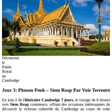
Découvrez
le
Palais
Royal
au
Cambodge
Jour 3: Phnom Penh – Siem Reap Par Voie Terrestre
En jour 2 de l'
itinéraire Cambodge 7 jours
, le voyage de 6 heures
vers
Siem Reap
commence, offrant des occasions intéressantes de
découvrir la richesse culturelle du Cambodge au cours de cette