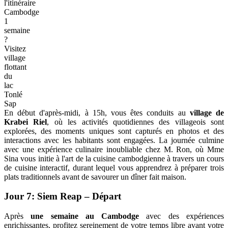
Que
faire
dans
l'itinéraire
Cambodge
1
semaine
?
Visitez
village
flottant
du