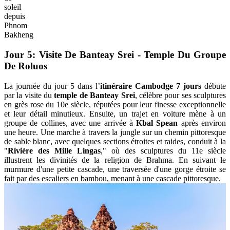
soleil
depuis
Phnom
Bakheng
Jour 5: Visite De Banteay Srei - Temple Du Groupe
De Roluos
La journée du jour 5 dans l’
itinéraire Cambodge 7 jours
débute
par la visite du
temple de Banteay Srei
, célèbre pour ses sculptures
en grès rose du 10e siècle, réputées pour leur finesse exceptionnelle
et leur détail minutieux. Ensuite, un trajet en voiture mène à un
groupe de collines, avec une arrivée à
Kbal Spean
après environ
une heure. Une marche à travers la jungle sur un chemin pittoresque
de sable blanc, avec quelques sections étroites et raides, conduit à la
"
Rivière des Mille Lingas
," où des sculptures du 11e siècle
illustrent les divinités de la religion de Brahma. En suivant le
murmure d'une petite cascade, une traversée d'une gorge étroite se
fait par des escaliers en bambou, menant à une cascade pittoresque.