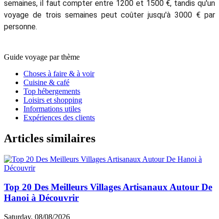
5/5 - (1003 Vote)
Zoé M.
5.0
Excellent
Quel est le meilleur mois pour passer 7 jours au Cambodge ?
Pour la
météo au Cambodge 1 semaine
, à l'instar de la ville
d'Angkor, il est recommandé de visiter Cambodge entre
novembre et mars, lorsque les précipitations sont réduites et
les températures sont plus agréables, variant de 23 à 32 °C.
Yvonne D.
5.0
Excellent
Quel budget pour une semaine au Cambodge ?
Le budget pour un séjour de
7 jours au Cambodge
varie
généralement entre 500 et 700 € par personne. Pour deux
semaines, il faut compter entre 1200 et 1500 €, tandis qu'un
voyage de trois semaines peut coûter jusqu'à 3000 € par
personne.
Guide voyage par thème
Choses à faire & à voir