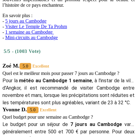
7
jours
Une semaine au Cambodge
, en suivant cet
itinéraire Cambodge
7 jours
, vous offre une plongée exceptionnelle dans la richesse
culturelle et historique de ce pays fascinant. De l'effervescence de
Phnom Penh aux merveilles archéologiques de Siem Reap, chaque
étape, qu'il s'agisse de l'incontournable Angkor Wat ou des temples
mystiques comme Ta Prohm et Angkor Thom, dévoile un pan
unique du patrimoine khmer. Le coucher de soleil à Bakheng, la
délicatesse des sculptures de Banteay Srei, et les anciens temples du
groupe de Roluos ajoutent à la profondeur de cette expérience. La
visite du lac Tonlé Sap, avec son village flottant de Chong Kneas et
les vues panoramiques depuis Phnom Krom, vous permet de toucher
du doigt la vie authentique des habitants de cette région. Cet
itinéraire Cambodge 1 semaine
vous laissera à coup sûr des
souvenirs impérissables et un profond respect pour la beauté et
l’histoire de ce pays enchanteur.
En savoir plus :
-
5 jours au Cambodge
-
Visiter Le Temple De Ta Prohm
-
1 semaine au Cambodge
-
Mini-circuits au Cambodge