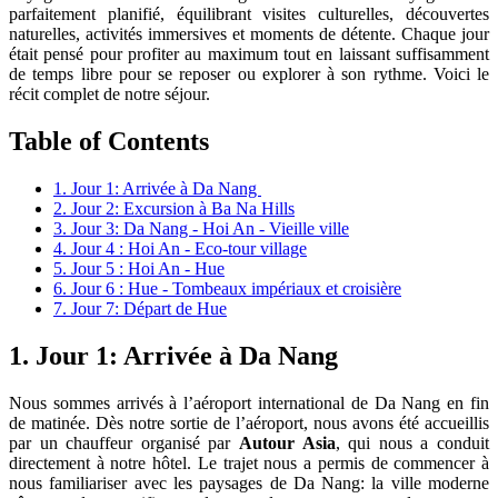
parfaitement planifié, équilibrant visites culturelles, découvertes
naturelles, activités immersives et moments de détente. Chaque jour
était pensé pour profiter au maximum tout en laissant suffisamment
de temps libre pour se reposer ou explorer à son rythme. Voici le
récit complet de notre séjour.
Table of Contents
1. Jour 1: Arrivée à Da Nang
2. Jour 2: Excursion à Ba Na Hills
3. Jour 3: Da Nang - Hoi An - Vieille ville
4. Jour 4 : Hoi An - Eco-tour village
5. Jour 5 : Hoi An - Hue
6. Jour 6 : Hue - Tombeaux impériaux et croisière
7. Jour 7: Départ de Hue
1. Jour 1: Arrivée à Da Nang
Nous sommes arrivés à l’aéroport international de Da Nang en fin
de matinée. Dès notre sortie de l’aéroport, nous avons été accueillis
par un chauffeur organisé par
Autour Asia
, qui nous a conduit
directement à notre hôtel. Le trajet nous a permis de commencer à
nous familiariser avec les paysages de Da Nang: la ville moderne