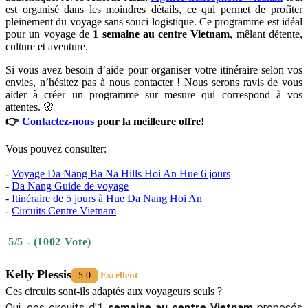
est organisé dans les moindres détails, ce qui permet de profiter
pleinement du voyage sans souci logistique. Ce programme est idéal
pour un voyage de
1 semaine au centre Vietnam
, mêlant détente,
culture et aventure.
Si vous avez besoin d’aide pour organiser votre itinéraire selon vos
envies, n’hésitez pas à nous contacter ! Nous serons ravis de vous
aider à créer un programme sur mesure qui correspond à vos
attentes. 🌸
👉
Contactez-nous
pour la meilleure offre!
Vous pouvez consulter:
-
Voyage Da Nang Ba Na Hills Hoi An Hue 6 jours
-
Da Nang Guide de voyage
-
Itinéraire de 5 jours à Hue Da Nang Hoi An
-
Circuits Centre Vietnam
5/5 - (1002 Vote)
Kelly Plessis
5.0
Excellent
Ces circuits sont-ils adaptés aux voyageurs seuls ?
Oui, ces circuits d'
1 semaine au centre Vietnam
proposés