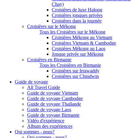
Chay)
Croisières de luxe Halong
Croisières jonques privées
Croisières dans la journée
Croisières sur le Mékong
Tous les Croisières sur le Mékong
Croisières Mékong au Vietnam
Croisières Vietnam & Cambodge
Croisières Mékong au Laos
Jonque privée sur Mékong
Croisières en Birmanie
Tous les Croisières en Birmanie
Croisières sur Irrawaddy
Croisières sur Chindwin
Guide de voyage
All Travel Guide
Guide de voyage Vietnam
Guide de voyage Cambodge
Guide de voyage Thaïlande
Guide de voyage Laos
Guide de voyage Birmanie
Vidéo d'expérience
Album des expériences
Qui sommes - nous?
Qui sommes - nous?