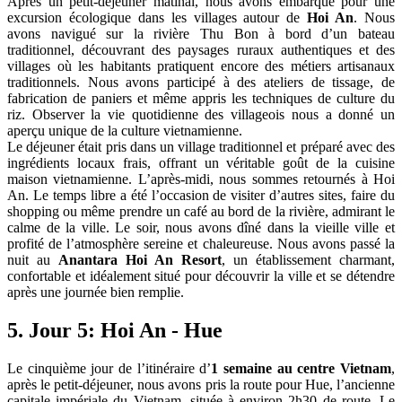
Après un petit-déjeuner matinal, nous avons embarqué pour une
excursion écologique dans les villages autour de
Hoi An
. Nous
avons navigué sur la rivière Thu Bon à bord d’un bateau
traditionnel, découvrant des paysages ruraux authentiques et des
villages où les habitants pratiquent encore des métiers artisanaux
traditionnels. Nous avons participé à des ateliers de tissage, de
fabrication de paniers et même appris les techniques de culture du
riz. Observer la vie quotidienne des villageois nous a donné un
aperçu unique de la culture vietnamienne.
Le déjeuner était pris dans un village traditionnel et préparé avec des
ingrédients locaux frais, offrant un véritable goût de la cuisine
maison vietnamienne. L’après-midi, nous sommes retournés à Hoi
An. Le temps libre a été l’occasion de visiter d’autres sites, faire du
shopping ou même prendre un café au bord de la rivière, admirant le
calme de la ville. Le soir, nous avons dîné dans la vieille ville et
profité de l’atmosphère sereine et chaleureuse. Nous avons passé la
nuit au
Anantara Hoi An Resort
, un établissement charmant,
confortable et idéalement situé pour découvrir la ville et se détendre
après une journée bien remplie.
5. Jour 5: Hoi An - Hue
Le cinquième jour de l’itinéraire d’
1 semaine au centre Vietnam
,
après le petit-déjeuner, nous avons pris la route pour Hue, l’ancienne
capitale impériale du Vietnam, située à environ 2h30 de route. Le