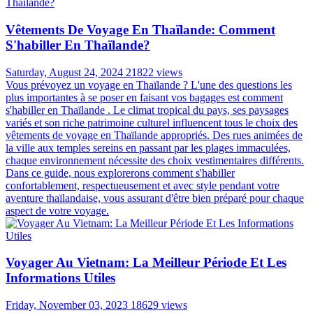
Vêtements De Voyage En Thaïlande: Comment
S'habiller En Thaïlande?
Saturday, August 24, 2024
21822 views
Vous prévoyez un voyage en Thaïlande ? L'une des questions les
plus importantes à se poser en faisant vos bagages est comment
s'habiller en Thaïlande . Le climat tropical du pays, ses paysages
variés et son riche patrimoine culturel influencent tous le choix des
vêtements de voyage en Thaïlande appropriés. Des rues animées de
la ville aux temples sereins en passant par les plages immaculées,
chaque environnement nécessite des choix vestimentaires différents.
Dans ce guide, nous explorerons comment s'habiller
confortablement, respectueusement et avec style pendant votre
aventure thaïlandaise, vous assurant d'être bien préparé pour chaque
aspect de votre voyage.
Voyager Au Vietnam: La Meilleur Période Et Les
Informations Utiles
Friday, November 03, 2023
18629 views