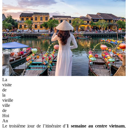
La
visite
de
la
vieille
ville
de
Hoi
An
Le troisième jour de l’itinéraire d’
1 semaine au centre vietnam
,