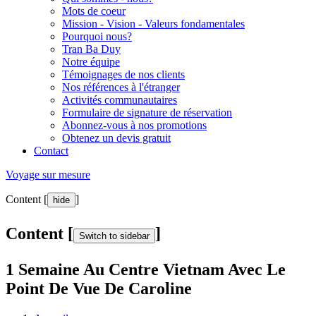
Mots de coeur
Mission - Vision - Valeurs fondamentales
Pourquoi nous?
Tran Ba Duy
Notre équipe
Témoignages de nos clients
Nos références à l'étranger
Activités communautaires
Formulaire de signature de réservation
Abonnez-vous à nos promotions
Obtenez un devis gratuit
Contact
Voyage sur mesure
Content [
]
hide
Content [
]
Switch to sidebar
1 Semaine Au Centre Vietnam Avec Le
Point De Vue De Caroline