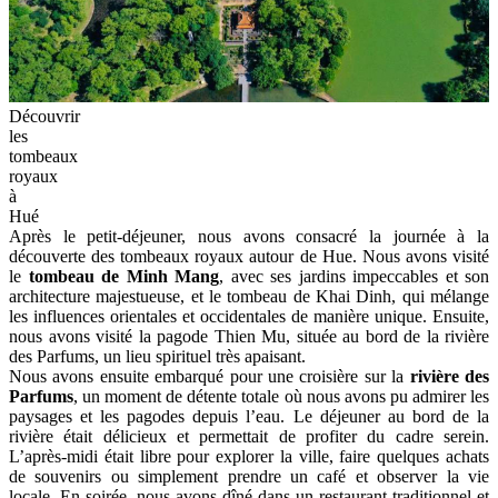
Découvrir
les
tombeaux
royaux
à
Hué
Après le petit-déjeuner, nous avons consacré la journée à la
découverte des tombeaux royaux autour de Hue. Nous avons visité
le
tombeau de Minh Mang
, avec ses jardins impeccables et son
architecture majestueuse, et le tombeau de Khai Dinh, qui mélange
les influences orientales et occidentales de manière unique. Ensuite,
nous avons visité la pagode Thien Mu, située au bord de la rivière
des Parfums, un lieu spirituel très apaisant.
Nous avons ensuite embarqué pour une croisière sur la
rivière des
Parfums
, un moment de détente totale où nous avons pu admirer les
paysages et les pagodes depuis l’eau. Le déjeuner au bord de la
rivière était délicieux et permettait de profiter du cadre serein.
L’après-midi était libre pour explorer la ville, faire quelques achats
de souvenirs ou simplement prendre un café et observer la vie
locale. En soirée, nous avons dîné dans un restaurant traditionnel et