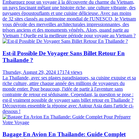
Embarquez pour un voyage à la découverte du charme du Vietnam,
un pays fascinant mêlant une histoire riche, une culture vibrante, des
paysages époustouflants et une cuisine délicieuse. Avec pas moins
de 32 sites classés au patrimoine mondial de l'UNESCO, le Vietnam
vous dévoile des merveilles architecturales impressionnantes, des
trésors anciens et des monuments vénérés. Alors, quand partir au
Vietnam ? Quelle est la meilleure période pour voyage au Vietnam ?
Est-il Possible De Voyager Sans Billet Retour En
Thaïlande ?
Thursday, August 29, 2024
17174 views
La Thaïlande, avec ses plages paradisiaques, sa cuisine exquise et sa
riche culture, attire chaque année des millions de voyageurs du
monde entier. Pour beaucoup, l'idée de partir à l'aventure sans
contrainte de retour est séduisante. Cependant, la question se pose :
est-il vraiment possible de voyager sans billet retour en Thaïlande ?
Découvrons ensemble la réponse avec Autour Asia dans l'article ci-
dessous !
Bagage En Avion En Thaïlande: Guide Complet