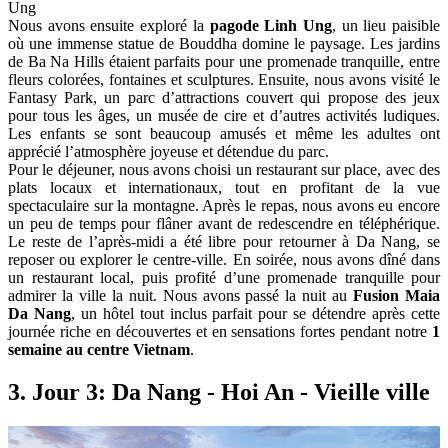
Ung
Nous avons ensuite exploré la
pagode Linh Ung
, un lieu paisible
où une immense statue de Bouddha domine le paysage. Les jardins
de Ba Na Hills étaient parfaits pour une promenade tranquille, entre
fleurs colorées, fontaines et sculptures. Ensuite, nous avons visité le
Fantasy Park, un parc d’attractions couvert qui propose des jeux
pour tous les âges, un musée de cire et d’autres activités ludiques.
Les enfants se sont beaucoup amusés et même les adultes ont
apprécié l’atmosphère joyeuse et détendue du parc.
Pour le déjeuner, nous avons choisi un restaurant sur place, avec des
plats locaux et internationaux, tout en profitant de la vue
spectaculaire sur la montagne. Après le repas, nous avons eu encore
un peu de temps pour flâner avant de redescendre en téléphérique.
Le reste de l’après-midi a été libre pour retourner à Da Nang, se
reposer ou explorer le centre-ville. En soirée, nous avons dîné dans
un restaurant local, puis profité d’une promenade tranquille pour
admirer la ville la nuit. Nous avons passé la nuit au
Fusion Maia
Da Nang
, un hôtel tout inclus parfait pour se détendre après cette
journée riche en découvertes et en sensations fortes pendant notre
1
semaine au centre Vietnam
.
3. Jour 3: Da Nang - Hoi An - Vieille ville