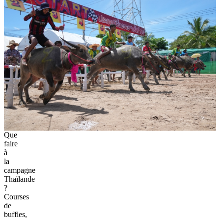
Que
faire
à
la
campagne
Thaïlande
?
Courses
de
buffles,