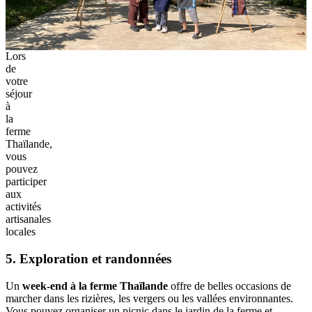
Lors
de
votre
séjour
à
la
ferme
Thaïlande,
vous
pouvez
participer
aux
activités
artisanales
locales
5. Exploration et randonnées
Un
week-end à la ferme Thaïlande
offre de belles occasions de
marcher dans les rizières, les vergers ou les vallées environnantes.
Vous pouvez organiser un picnic dans le jardin de la ferme et