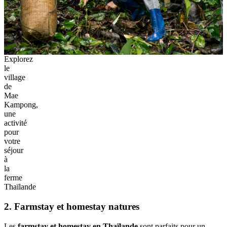
Explorez
le
village
de
Mae
Kampong,
une
activité
pour
votre
séjour
à
la
ferme
Thaïlande
2. Farmstay et homestay natures
Les
farmstay et homestay en Thaïlande
sont parfaits pour un