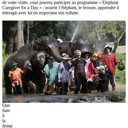
de votre visite, vous pouvez participer au programme « Elephant
Caregiver for a Day » : nourrir l’éléphant, le brosser, apprendre à
interagir avec lui en respectant son rythme.
Que
faire
à
la
ferme