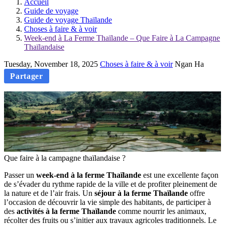
Accueil
Guide de voyage
Guide de voyage Thaïlande
Choses à faire & à voir
Week-end à La Ferme Thaïlande – Que Faire à La Campagne
Thaïlandaise
Tuesday, November 18, 2025
Choses à faire & à voir
Ngan Ha
Partager
Que faire à la campagne thaïlandaise ?
Passer un
week-end à la ferme Thaïlande
est une excellente façon
de s’évader du rythme rapide de la ville et de profiter pleinement de
la nature et de l’air frais. Un
séjour à la ferme Thaïlande
offre
l’occasion de découvrir la vie simple des habitants, de participer à
des
activités à la ferme Thaïlande
comme nourrir les animaux,
récolter des fruits ou s’initier aux travaux agricoles traditionnels. Le