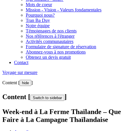
Mots de coeur
Mission - Vision - Valeurs fondamentales
Pourquoi nous?
Tran Ba Duy
Notre équipe
Témoignages de nos clients
Nos références à l'étranger
Activités communautaires
Formulaire de signature de réservation
Abonnez-vous à nos promotions
Obtenez un devis gratuit
Contact
Voyage sur mesure
Content [
]
hide
Content [
]
Switch to sidebar
Week-end à La Ferme Thaïlande – Que
Faire à La Campagne Thaïlandaise