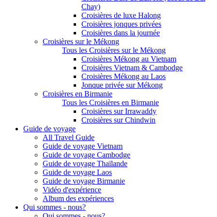
Chay)
Croisières de luxe Halong
Croisières jonques privées
Croisières dans la journée
Croisières sur le Mékong
Tous les Croisières sur le Mékong
Croisières Mékong au Vietnam
Croisières Vietnam & Cambodge
Croisières Mékong au Laos
Jonque privée sur Mékong
Croisières en Birmanie
Tous les Croisières en Birmanie
Croisières sur Irrawaddy
Croisières sur Chindwin
Guide de voyage
All Travel Guide
Guide de voyage Vietnam
Guide de voyage Cambodge
Guide de voyage Thaïlande
Guide de voyage Laos
Guide de voyage Birmanie
Vidéo d'expérience
Album des expériences
Qui sommes - nous?
Qui sommes - nous?