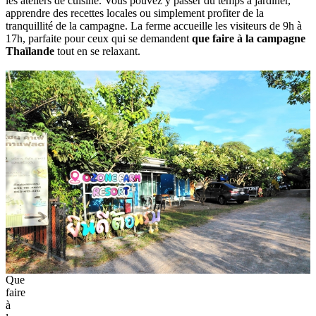
les ateliers de cuisine. Vous pouvez y passer du temps à jardiner,
apprendre des recettes locales ou simplement profiter de la
tranquillité de la campagne. La ferme accueille les visiteurs de 9h à
17h, parfaite pour ceux qui se demandent
que faire à la campagne
Thaïlande
tout en se relaxant.
Que
faire
à