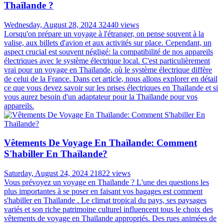
Thaïlande ?
Wednesday, August 28, 2024
32440 views
Lorsqu'on prépare un voyage à l'étranger, on pense souvent à la
valise, aux billets d'avion et aux activités sur place. Cependant, un
aspect crucial est souvent négligé: la compatibilité de nos appareils
électriques avec le système électrique local. C'est particulièrement
vrai pour un voyage en Thaïlande, où le système électrique diffère
de celui de la France. Dans cet article, nous allons explorer en détail
ce que vous devez savoir sur les prises électriques en Thaïlande et si
vous aurez besoin d'un adaptateur pour la Thaïlande pour vos
appareils.
Vêtements De Voyage En Thaïlande: Comment
S'habiller En Thaïlande?
Saturday, August 24, 2024
21822 views
Vous prévoyez un voyage en Thaïlande ? L'une des questions les
plus importantes à se poser en faisant vos bagages est comment
s'habiller en Thaïlande . Le climat tropical du pays, ses paysages
variés et son riche patrimoine culturel influencent tous le choix des
vêtements de voyage en Thaïlande appropriés. Des rues animées de