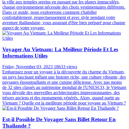
la ville aux temples sereins en passant par les plages immaculées,
chaque environnement nécessite des choix vestimentaires différents.
Dans ce guide, nous explorerons comment s'habiller
confortablement, respectueusement et avec style pendant votre
aventure thaïlandaise, vous assurant d'être bien préparé pour chaque
aspect de votre voyage.
Voyager Au Vietnam: La Meilleur Période Et Les
Informations Utiles
Friday, November 03, 2023
18633 views
Embarquez pour un voyage à la découverte du charme du Vietnam,
un pays fascinant mêlant une histoire riche, une culture vibrante, des
paysages époustouflants et une cuisine délicieuse. Avec pas moins
de 32 sites classés au patrimoine mondial de l'UNESCO, le Vietnam
vous dévoile des merveilles architecturales impressionnantes, des
trésors anciens et des monuments vénérés. Alors, quand partir au
Vietnam ? Quelle est la meilleure période pour voyage au Vietnam ?
Est-il Possible De Voyager Sans Billet Retour En
Thaïlande ?