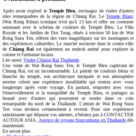
Après avoir exploré le
Temple Bleu
, envisagez de visiter d'autres
sites remarquables de la région de Chiang Rai. Le
Temple Blanc
(Wat Rong Khun) iconique n'est qu'à 13 km et offre un contraste
saisissant avec le schéma de couleurs du Temple Bleu. La Villa
Royale et les Jardins de Doi Tung, situés à environ 50 km de Wat
Rong Suea Ten, offrent des vues magnifiques sur les montagnes et
des expériences culturelles. Le marché nocturne dans le centre-ville
de
Chiang Rai
est également un endroit animé pour explorer la
cuisine et l'artisanat locaux.
Lire aussi:
Visiter Chiang Rai Thaïlande
Une visite de Wat Rong Suea Ten, le Temple Bleu captivant de
Chiang Rai, est un incontournable. Le palette de couleurs bleue et
blanche du temple, son architecture intriquée et son atmosphère
sereine créent une expérience inoubliable qui restera avec vous
longtemps après votre voyage. En partant, emportez avec vous
l'émerveillement et la tranquillité du Temple Bleu, et partagez sa
beauté avec d'autres qui pourraient se rendre dans ce coin
remarquable du nord de la Thaïlande. L'attrait de Wat Rong Suea
Ten vous invitera certainement à revenir. Pour une expérience
satisfaisante qui dépasse vos attentes, n'hésitez pas à CONTACTER
AUTOUR ASIA,
Agence de voyage francophone en Thaïlande
dès
maintenant.
En savoir plus: