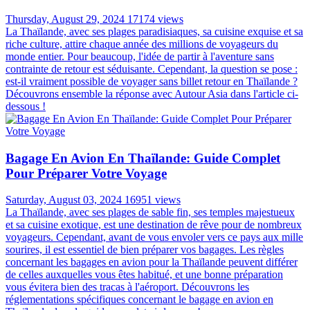
Thursday, August 29, 2024
17174 views
La Thaïlande, avec ses plages paradisiaques, sa cuisine exquise et sa
riche culture, attire chaque année des millions de voyageurs du
monde entier. Pour beaucoup, l'idée de partir à l'aventure sans
contrainte de retour est séduisante. Cependant, la question se pose :
est-il vraiment possible de voyager sans billet retour en Thaïlande ?
Découvrons ensemble la réponse avec Autour Asia dans l'article ci-
dessous !
Bagage En Avion En Thaïlande: Guide Complet
Pour Préparer Votre Voyage
Saturday, August 03, 2024
16951 views
La Thaïlande, avec ses plages de sable fin, ses temples majestueux
et sa cuisine exotique, est une destination de rêve pour de nombreux
voyageurs. Cependant, avant de vous envoler vers ce pays aux mille
sourires, il est essentiel de bien préparer vos bagages. Les règles
concernant les bagages en avion pour la Thaïlande peuvent différer
de celles auxquelles vous êtes habitué, et une bonne préparation
vous évitera bien des tracas à l'aéroport. Découvrons les
réglementations spécifiques concernant le bagage en avion en