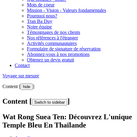
Mots de coeur
Mission - Vision - Valeurs fondamentales
Pourquoi nous?
Tran Ba Duy
Notre équipe
Témoignages de nos clients
Nos références à l'étranger
Activités communautaires
Formulaire de signature de réservation
Abonnez-vous à nos promotions
Obtenez un devis gratuit
Contact
Voyage sur mesure
Content [
]
hide
Content [
]
Switch to sidebar
Wat Rong Suea Ten: Découvrez L'unique
Temple Bleu En Thaïlande