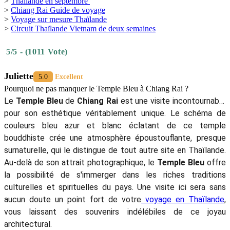
>
Thaïlande en septembre
>
Chiang Rai Guide de voyage
>
Voyage sur mesure Thaïlande
>
Circuit Thaïlande Vietnam de deux semaines
5/5 - (1011 Vote)
Juliette
5.0
Excellent
Pourquoi ne pas manquer le Temple Bleu à Chiang Rai ?
Le
Temple Bleu
de
Chiang Rai
est une visite incontournable
pour son esthétique véritablement unique. Le schéma de
couleurs bleu azur et blanc éclatant de ce temple
bouddhiste crée une atmosphère époustouflante, presque
surnaturelle, qui le distingue de tout autre site en Thaïlande.
Au-delà de son attrait photographique, le
Temple Bleu
offre
la possibilité de s'immerger dans les riches traditions
culturelles et spirituelles du pays. Une visite ici sera sans
aucun doute un point fort de votre
voyage en Thaïlande
,
vous laissant des souvenirs indélébiles de ce joyau
architectural.