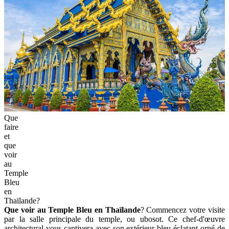
Que
faire
et
que
voir
au
Temple
Bleu
en
Thaïlande?
Que voir au Temple Bleu en Thaïlande
? Commencez votre visite
par la salle principale du temple, ou ubosot. Ce chef-d'œuvre
architectural vous captivera avec son extérieur bleu éclatant orné de