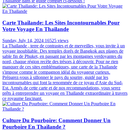
Thaïlande dans le guide complet ci-dessous !
Carte Thaïlande: Les Sites Incontournables Pour
Votre Voyage En Thaïlande
Sunday, July 14, 2024
16525 views
La Thaïlande , terre de contrastes et de merveilles, vous invite à un
voyage inoubliable. Des temples dorés de Bangkok aux plages de
sable fin de Phuket, en passant par les montagnes verdoyantes du
nord, chaque région recèle des trésors à découvrir. Pour ne rien
manquer de ces sites emblématiques, une carte de la Thaïlande
s'impose comme le compagnon idéal du voyageur curieux.
Préparez-vous à sillonner le pays du sourire, guidé par les
incontournables qui font la renommée de ce joyau d'Asie du Sud-
Est. Armés de cette carte et de nos recommandations, vous serez
prêts à entreprendre un voyage en Thaïlande extraordinaire à travers
ce royaume fascinant.
Culture Du Pourboire: Comment Donner Un
Pourboire En Thaïlande ?