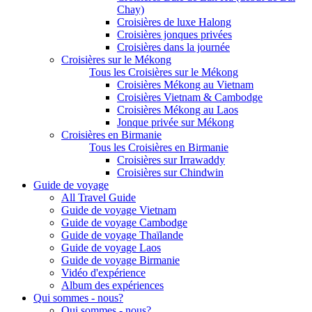
Chay)
Croisières de luxe Halong
Croisières jonques privées
Croisières dans la journée
Croisières sur le Mékong
Tous les Croisières sur le Mékong
Croisières Mékong au Vietnam
Croisières Vietnam & Cambodge
Croisières Mékong au Laos
Jonque privée sur Mékong
Croisières en Birmanie
Tous les Croisières en Birmanie
Croisières sur Irrawaddy
Croisières sur Chindwin
Guide de voyage
All Travel Guide
Guide de voyage Vietnam
Guide de voyage Cambodge
Guide de voyage Thaïlande
Guide de voyage Laos
Guide de voyage Birmanie
Vidéo d'expérience
Album des expériences
Qui sommes - nous?
Qui sommes - nous?