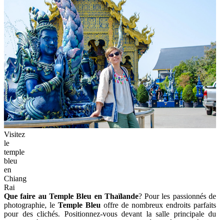
Visitez
le
temple
bleu
en
Chiang
Rai
Que faire au Temple Bleu en Thaïlande
? Pour les passionnés de
photographie, le
Temple Bleu
offre de nombreux endroits parfaits
pour des clichés. Positionnez-vous devant la salle principale du