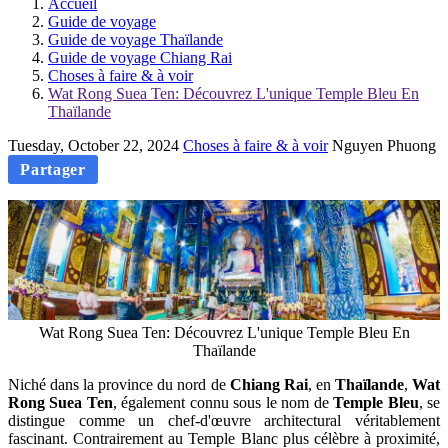
Accueil
Guide de voyage
Guide de voyage Thaïlande
Guide de voyage Chiang Rai
Choses à faire & à voir
Wat Rong Suea Ten: Découvrez L'unique Temple Bleu En
Thaïlande
Tuesday, October 22, 2024
Choses à faire & à voir
Nguyen Phuong
Partager
Wat Rong Suea Ten: Découvrez L'unique Temple Bleu En
Thaïlande
Niché dans la province du nord de
Chiang Rai
, en
Thaïlande
,
Wat
Rong Suea Ten
, également connu sous le nom de
Temple Bleu
, se
distingue comme un chef-d'œuvre architectural véritablement
fascinant. Contrairement au Temple Blanc plus célèbre à proximité,