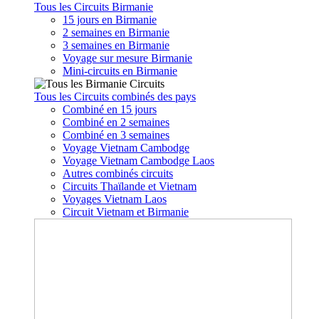
Tous les Circuits Birmanie
15 jours en Birmanie
2 semaines en Birmanie
3 semaines en Birmanie
Voyage sur mesure Birmanie
Mini-circuits en Birmanie
Tous les Circuits combinés des pays
Combiné en 15 jours
Combiné en 2 semaines
Combiné en 3 semaines
Voyage Vietnam Cambodge
Voyage Vietnam Cambodge Laos
Autres combinés circuits
Circuits Thaïlande et Vietnam
Voyages Vietnam Laos
Circuit Vietnam et Birmanie