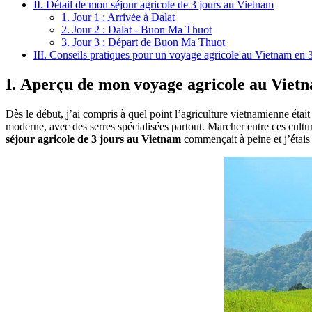
II. Détail de mon séjour agricole de 3 jours au Vietnam
1. Jour 1 : Arrivée à Dalat
2. Jour 2 : Dalat - Buon Ma Thuot
3. Jour 3 : Départ de Buon Ma Thuot
III. Conseils pratiques pour un voyage agricole au Vietnam en 3
I. Aperçu de mon voyage agricole au Vietn
Dès le début, j’ai compris à quel point l’agriculture vietnamienne étai
moderne, avec des serres spécialisées partout. Marcher entre ces cult
séjour agricole de 3 jours au Vietnam
commençait à peine et j’étais 