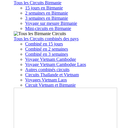
Tous les Circuits Birmanie
15 jours en Birmanie
2 semaines en Birmanie
3 semaines en Birmanie
Voyage sur mesure Birmanie
Mini-circuits en Birmanie
Tous les Circuits combinés des pays
Combiné en 15 jours
Combiné en 2 semaines
Combiné en 3 semaines
Voyage Vietnam Cambodge
Voyage Vietnam Cambodge Laos
Autres combinés circuits
Circuits Thaïlande et Vietnam
Voyages Vietnam Laos
Circuit Vietnam et Birmanie