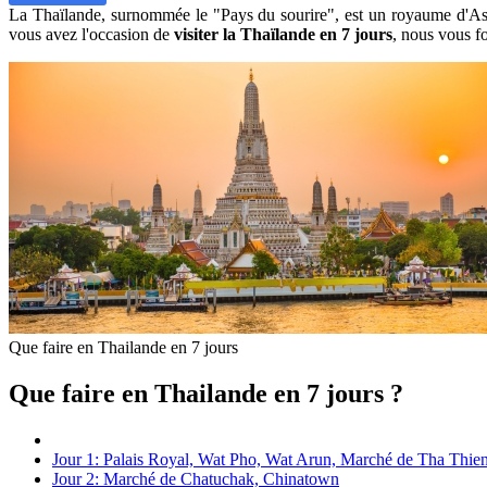
La Thaïlande, surnommée le "Pays du sourire", est un royaume d'Asie
vous avez l'occasion de
visiter la Thaïlande
en 7 jours
, nous vous fo
Que faire en Thailande en 7 jours
Que faire en Thailande en 7 jours ?
Jour 1: Palais Royal, Wat Pho, Wat Arun, Marché de Tha Thie
Jour 2: Marché de Chatuchak, Chinatown