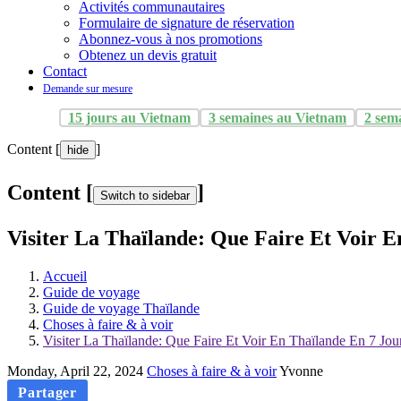
Activités communautaires
Formulaire de signature de réservation
Abonnez-vous à nos promotions
Obtenez un devis gratuit
Contact
Demande sur mesure
15 jours au Vietnam
3 semaines au Vietnam
2 sem
Content [
]
hide
Content [
]
Switch to sidebar
Visiter La Thaïlande: Que Faire Et Voir E
Accueil
Guide de voyage
Guide de voyage Thaïlande
Choses à faire & à voir
Visiter La Thaïlande: Que Faire Et Voir En Thaïlande En 7 Jou
Monday, April 22, 2024
Choses à faire & à voir
Yvonne
Partager