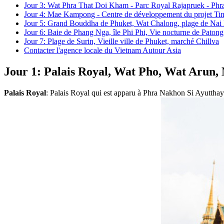
Jour 3: Wat Phra That Doi Kham - Parc Royal Rajapruek - Phr
Jour 4: Mae Kampong - Centre de développement du projet Tin
Jour 5: Grand Bouddha de Phuket, Wat Chalong, plage de Nai
Jour 6: Baie de Phang Nga, île Phi Phi, Vie nocturne de Paton
Jour 7: Plage de Surin, Vieille ville de Phuket, marché Chillva
Contacter l'agence locale du Vietnam Autour Asia
Jour 1: Palais Royal, Wat Pho, Wat Arun,
Palais Royal
: Palais Royal qui est apparu à Phra Nakhon Si Ayutthaya