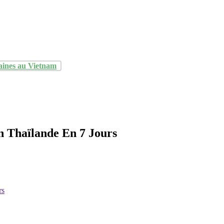
aines au Vietnam
n Thaïlande En 7 Jours
rs