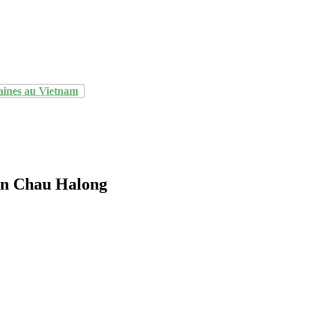
aines au Vietnam
an Chau Halong