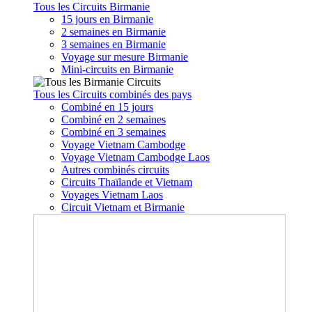
Tous les Circuits Birmanie
15 jours en Birmanie
2 semaines en Birmanie
3 semaines en Birmanie
Voyage sur mesure Birmanie
Mini-circuits en Birmanie
Tous les Circuits combinés des pays
Combiné en 15 jours
Combiné en 2 semaines
Combiné en 3 semaines
Voyage Vietnam Cambodge
Voyage Vietnam Cambodge Laos
Autres combinés circuits
Circuits Thaïlande et Vietnam
Voyages Vietnam Laos
Circuit Vietnam et Birmanie