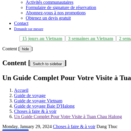
Activités communautaires
Formulaire de signature de réservation
Abonnez-vous à nos promotions
Obtenez un devis gratuit
Contact
Demande sur mesure
15 jours au Vietnam
3 semaines au Vietnam
2 sem
Content [
]
hide
Content [
]
Switch to sidebar
Un Guide Complet Pour Votre Visite à Tu
Accueil
Guide de voyage
Guide de voyage Vietnam
Guide de voyage Baie D'Halong
Choses à faire & à voir
Un Guide Complet Pour Votre Visite à Tuan Chau Halong
Monday, January 29, 2024
Choses à faire & à voir
Dang Thuc