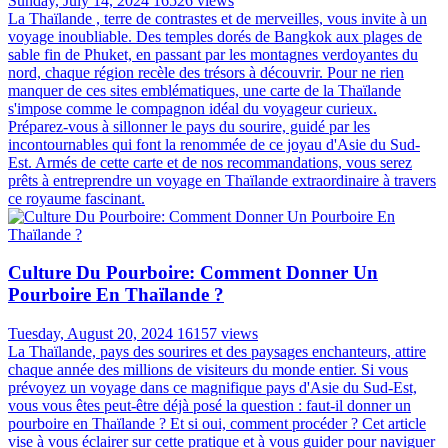
Sunday, July 14, 2024
16526 views
La Thaïlande , terre de contrastes et de merveilles, vous invite à un
voyage inoubliable. Des temples dorés de Bangkok aux plages de
sable fin de Phuket, en passant par les montagnes verdoyantes du
nord, chaque région recèle des trésors à découvrir. Pour ne rien
manquer de ces sites emblématiques, une carte de la Thaïlande
s'impose comme le compagnon idéal du voyageur curieux.
Préparez-vous à sillonner le pays du sourire, guidé par les
incontournables qui font la renommée de ce joyau d'Asie du Sud-
Est. Armés de cette carte et de nos recommandations, vous serez
prêts à entreprendre un voyage en Thaïlande extraordinaire à travers
ce royaume fascinant.
Culture Du Pourboire: Comment Donner Un
Pourboire En Thaïlande ?
Tuesday, August 20, 2024
16157 views
La Thaïlande, pays des sourires et des paysages enchanteurs, attire
chaque année des millions de visiteurs du monde entier. Si vous
prévoyez un voyage dans ce magnifique pays d'Asie du Sud-Est,
vous vous êtes peut-être déjà posé la question : faut-il donner un
pourboire en Thaïlande ? Et si oui, comment procéder ? Cet article
vise à vous éclairer sur cette pratique et à vous guider pour naviguer