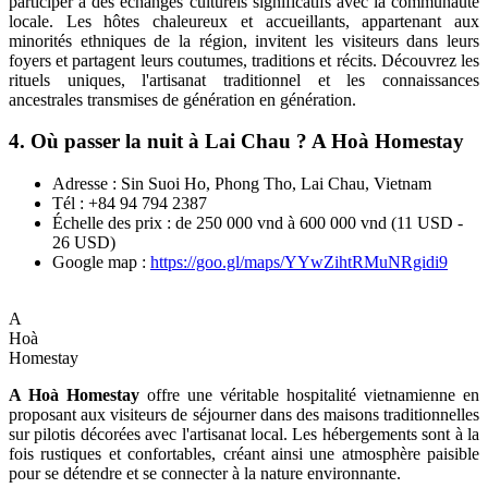
participer à des échanges culturels significatifs avec la communauté
locale. Les hôtes chaleureux et accueillants, appartenant aux
minorités ethniques de la région, invitent les visiteurs dans leurs
foyers et partagent leurs coutumes, traditions et récits. Découvrez les
rituels uniques, l'artisanat traditionnel et les connaissances
ancestrales transmises de génération en génération.
4. Où passer la nuit à Lai Chau ? A Hoà Homestay
Adresse : Sin Suoi Ho, Phong Tho, Lai Chau, Vietnam
Tél : +84 94 794 2387
Échelle des prix : de 250 000 vnd à 600 000 vnd (11 USD -
26 USD)
Google map :
https://goo.gl/maps/YYwZihtRMuNRgidi9
A
Hoà
Homestay
A Hoà Homestay
offre une véritable hospitalité vietnamienne en
proposant aux visiteurs de séjourner dans des maisons traditionnelles
sur pilotis décorées avec l'artisanat local. Les hébergements sont à la
fois rustiques et confortables, créant ainsi une atmosphère paisible
pour se détendre et se connecter à la nature environnante.