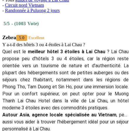
-
Circuit nord Vietnam
-
Randonnée à Puluong 2 jours
5/5 - (1003 Vote)
Zebra
5.0
Excellent
Y a-t-il des hôtels 3 ou 4 étoiles à Lai Chau ?
Quel est le
meilleur hôtel 3 étoiles à Lai Chau
? Lai Chau
propose peu d’hôtels 3 ou 4 étoiles, car la région reste
orientée vers un tourisme de nature et d’authenticité. La
plupart des hébergements sont de petites auberges ou des
séjours chez l’habitant, notamment dans les régions de
Phong Tho, Tam Duong et Sin Ho, pour une immersion locale.
Pour un confort supérieur, on peut opter pour le Muong
Thanh Lai Chau Hotel dans la ville de Lai Chau, un hôtel
moderne 3 étoiles avec des commodités pratiques.
Autour Asia
,
agence locale spécialisée au Vietnam
, peut
aussi vous aider à trouver l’hébergement idéal pour un séjour
personnalisé à Lai Chau.