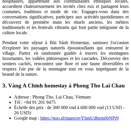
hospitaliers, appartenant aux communautés ethniques locales,
accueillent chaleureusement les invités chez eux et partagent leurs
coutumes, traditions et mode de vie. Engagez-vous dans des
conversations significatives, participez aux activités quotidiennes et
découvrez de première main les rituels anciens, les métiers
traditionnels et les festivals vibrants qui font partie intégrante de la
culture locale.
Pendant votre séjour à Bùi Sánh Homestay, saisissez l'occasion
d'explorer les paysages naturels époustouflants qui entourent le
village. Partez en randonnée guidée à travers les montagnes
luxuriantes, les vallées pittoresques et les cascades. Découvrez des
sentiers cachés, rencontrez une flore et une faune diversifiées et
respirez l'air pur de la montagne tout en vous imprégnant de la
beauté de la nature.
3. Vàng A Chỉnh homestay à Phong Tho Lai Chau
Adresse : Phong Tho, Lai Chau, Vietnam
Tél : +84 91 201 9475
Échelle des prix : de 300 000 vnd à 600 000 vnd (13 USD -
26 USD)
Google map :
https://goo.gl/maps/qvYhmUdbemijbNPr9