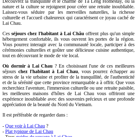
Découvrez la tranquillité et le charme de Tả Lèng Homestay, où la
nature et la culture se rejoignent pour créer une retraite inoubliable.
Laissez-vous séduire par les merveilles naturelles, la richesse
culturelle et l'accueil chaleureux qui caractérisent ce joyau caché de
Lai Chau.
Ces
séjours chez l'habitant à Lai Châu
offrent plus qu'un simple
hébergement confortable, ils vous ouvrent les portes de la région.
Vous pourrez interagir avec la communauté locale, participer à des
cérémonies culturelles et goûter une délicieuse cuisine authentique,
tout en découvrant le mode de vie local.
Où dormir à Lai Chau
? En choisissant l'une de ces meilleures
séjours
chez l'habitant à Lai Chau
, vous pourrez échapper au
stress de la vie urbaine et profiter de la tranquillité, de l'authenticité
et de la sérénité que cette province remarquable a à offrir. Que vous
recherchiez l'aventure, l'immersion culturelle ou une retraite paisible,
les meilleures maisons d'hôtes de Lai Chau vous offriront une
expérience inoubliable avec des souvenirs précieux et une profonde
appréciation de la beauté du Nord du Vietnam.
Il est préférable de regarder dans :
-
Que voir à Lai Chau
?
-
Plat typique de Lai Chau
- Tous
guides de voyage à Lai Chau