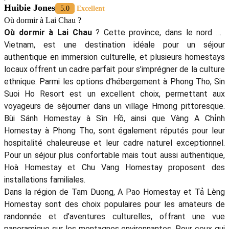
Huibie Jones
5.0
Excellent
Où dormir à Lai Chau ?
Où dormir à Lai Chau
? Cette province, dans le nord du
Vietnam, est une destination idéale pour un séjour
authentique en immersion culturelle, et plusieurs homestays
locaux offrent un cadre parfait pour s’imprégner de la culture
ethnique. Parmi les options d’hébergement à Phong Tho, Sin
Suoi Ho Resort est un excellent choix, permettant aux
voyageurs de séjourner dans un village Hmong pittoresque.
Bùi Sánh Homestay à Sìn Hồ, ainsi que Vàng A Chỉnh
Homestay à Phong Tho, sont également réputés pour leur
hospitalité chaleureuse et leur cadre naturel exceptionnel.
Pour un séjour plus confortable mais tout aussi authentique,
Hoà Homestay et Chu Vang Homestay proposent des
installations familiales.
Dans la région de Tam Duong, A Pao Homestay et Tả Lèng
Homestay sont des choix populaires pour les amateurs de
randonnée et d’aventures culturelles, offrant une vue
panoramique sur les montagnes environnantes. Pour ceux qui