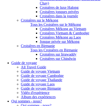
Chay)
Croisières de luxe Halong
Croisières jonques privées
Croisières dans la journée
Croisières sur le Mékong
Tous les Croisières sur le Mékong
Croisières Mékong au Vietnam
Croisières Vietnam & Cambodge
Croisières Mékong au Laos
Jonque privée sur Mékong
Croisières en Birmanie
Tous les Croisières en Birmanie
Croisières sur Irrawaddy
Croisières sur Chindwin
Guide de voyage
All Travel Guide
Guide de voyage Vietnam
Guide de voyage Cambodge
Guide de voyage Thaïlande
Guide de voyage Laos
Guide de voyage Birmanie
Vidéo d'expérience
Album des expériences
Qui sommes - nous?
Qui sommes - nous?