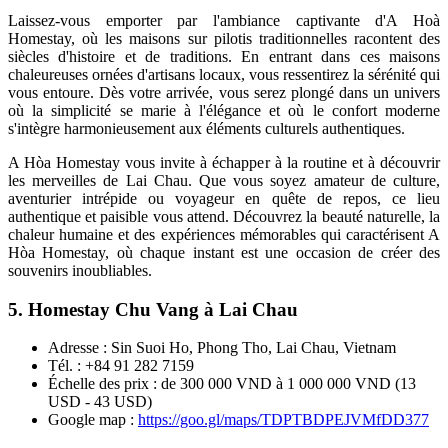
Laissez-vous emporter par l'ambiance captivante d'A Hoà
Homestay, où les maisons sur pilotis traditionnelles racontent des
siècles d'histoire et de traditions. En entrant dans ces maisons
chaleureuses ornées d'artisans locaux, vous ressentirez la sérénité qui
vous entoure. Dès votre arrivée, vous serez plongé dans un univers
où la simplicité se marie à l'élégance et où le confort moderne
s'intègre harmonieusement aux éléments culturels authentiques.
A Hòa Homestay vous invite à échapper à la routine et à découvrir
les merveilles de Lai Chau. Que vous soyez amateur de culture,
aventurier intrépide ou voyageur en quête de repos, ce lieu
authentique et paisible vous attend. Découvrez la beauté naturelle, la
chaleur humaine et des expériences mémorables qui caractérisent A
Hòa Homestay, où chaque instant est une occasion de créer des
souvenirs inoubliables.
5. Homestay Chu Vang à Lai Chau
Adresse : Sin Suoi Ho, Phong Tho, Lai Chau, Vietnam
Tél. : +84 91 282 7159
Échelle des prix : de 300 000 VND à 1 000 000 VND (13
USD - 43 USD)
Google map :
https://goo.gl/maps/TDPTBDPEJVMfDD377