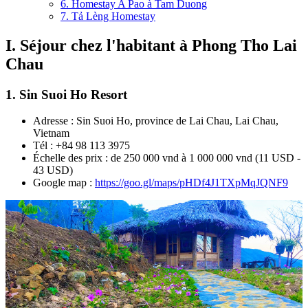
6. Homestay A Pao à Tam Duong
7. Tả Lèng Homestay
I. Séjour chez l'habitant à Phong Tho Lai
Chau
1. Sin Suoi Ho Resort
Adresse : Sin Suoi Ho, province de Lai Chau, Lai Chau,
Vietnam
Tél : +84 98 113 3975
Échelle des prix : de 250 000 vnd à 1 000 000 vnd (11 USD -
43 USD)
Google map :
https://goo.gl/maps/pHDf4J1TXpMqJQNF9