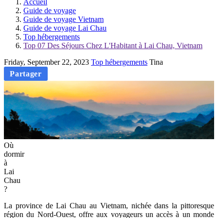
Accueil
Guide de voyage
Guide de voyage Vietnam
Guide de voyage Lai Chau
Top hébergements
Top 07 Des Séjours Chez L'Habitant à Lai Chau, Vietnam
Friday, September 22, 2023
Top hébergements
Tina
Partager
Où
dormir
à
Lai
Chau
?
La province de Lai Chau au Vietnam, nichée dans la pittoresque
région du Nord-Ouest, offre aux voyageurs un accès à un monde