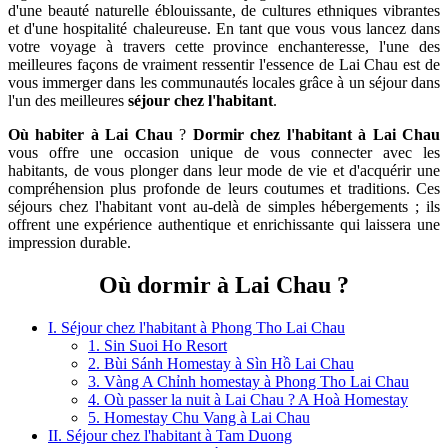
d'une beauté naturelle éblouissante, de cultures ethniques vibrantes
et d'une hospitalité chaleureuse. En tant que vous vous lancez dans
votre voyage à travers cette province enchanteresse, l'une des
meilleures façons de vraiment ressentir l'essence de Lai Chau est de
vous immerger dans les communautés locales grâce à un séjour dans
l'un des meilleures
séjour chez l'habitant
.
Où habiter à Lai Chau
?
Dormir chez l'habitant à Lai Chau
vous offre une occasion unique de vous connecter avec les
habitants, de vous plonger dans leur mode de vie et d'acquérir une
compréhension plus profonde de leurs coutumes et traditions. Ces
séjours chez l'habitant vont au-delà de simples hébergements ; ils
offrent une expérience authentique et enrichissante qui laissera une
impression durable.
Où dormir à Lai Chau ?
I. Séjour chez l'habitant à Phong Tho Lai Chau
1. Sin Suoi Ho Resort
2. Bùi Sánh Homestay à Sìn Hồ Lai Chau
3. Vàng A Chỉnh homestay à Phong Tho Lai Chau
4. Où passer la nuit à Lai Chau ? A Hoà Homestay
5. Homestay Chu Vang à Lai Chau
II. Séjour chez l'habitant à Tam Duong