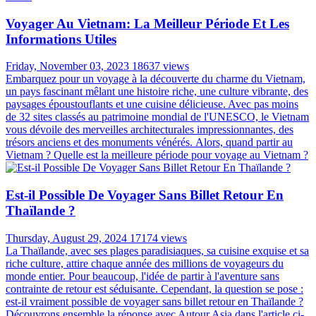
Voyager Au Vietnam: La Meilleur Période Et Les
Informations Utiles
Friday, November 03, 2023
18637 views
Embarquez pour un voyage à la découverte du charme du Vietnam,
un pays fascinant mêlant une histoire riche, une culture vibrante, des
paysages époustouflants et une cuisine délicieuse. Avec pas moins
de 32 sites classés au patrimoine mondial de l'UNESCO, le Vietnam
vous dévoile des merveilles architecturales impressionnantes, des
trésors anciens et des monuments vénérés. Alors, quand partir au
Vietnam ? Quelle est la meilleure période pour voyage au Vietnam ?
Est-il Possible De Voyager Sans Billet Retour En
Thaïlande ?
Thursday, August 29, 2024
17174 views
La Thaïlande, avec ses plages paradisiaques, sa cuisine exquise et sa
riche culture, attire chaque année des millions de voyageurs du
monde entier. Pour beaucoup, l'idée de partir à l'aventure sans
contrainte de retour est séduisante. Cependant, la question se pose :
est-il vraiment possible de voyager sans billet retour en Thaïlande ?
Découvrons ensemble la réponse avec Autour Asia dans l'article ci-