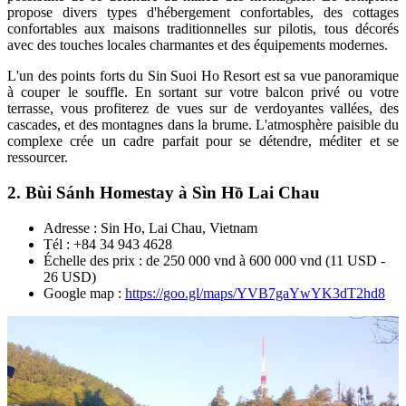
propose divers types d'hébergement confortables, des cottages
confortables aux maisons traditionnelles sur pilotis, tous décorés
avec des touches locales charmantes et des équipements modernes.
L'un des points forts du Sin Suoi Ho Resort est sa vue panoramique
à couper le souffle. En sortant sur votre balcon privé ou votre
terrasse, vous profiterez de vues sur de verdoyantes vallées, des
cascades, et des montagnes dans la brume. L'atmosphère paisible du
complexe crée un cadre parfait pour se détendre, méditer et se
ressourcer.
2. Bùi Sánh Homestay à Sìn Hồ Lai Chau
Adresse : Sin Ho, Lai Chau, Vietnam
Tél : +84 34 943 4628
Échelle des prix : de 250 000 vnd à 600 000 vnd (11 USD -
26 USD)
Google map :
https://goo.gl/maps/YVB7gaYwYK3dT2hd8