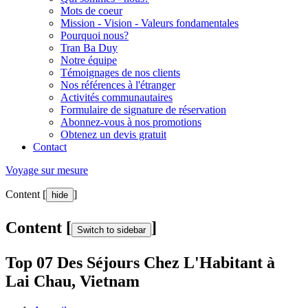
Mots de coeur
Mission - Vision - Valeurs fondamentales
Pourquoi nous?
Tran Ba Duy
Notre équipe
Témoignages de nos clients
Nos références à l'étranger
Activités communautaires
Formulaire de signature de réservation
Abonnez-vous à nos promotions
Obtenez un devis gratuit
Contact
Voyage sur mesure
Content [
]
hide
Content [
]
Switch to sidebar
Top 07 Des Séjours Chez L'Habitant à
Lai Chau, Vietnam