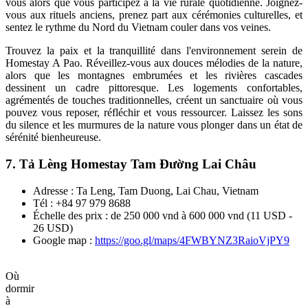
vous alors que vous participez à la vie rurale quotidienne. Joignez-
vous aux rituels anciens, prenez part aux cérémonies culturelles, et
sentez le rythme du Nord du Vietnam couler dans vos veines.
Trouvez la paix et la tranquillité dans l'environnement serein de
Homestay A Pao. Réveillez-vous aux douces mélodies de la nature,
alors que les montagnes embrumées et les rivières cascades
dessinent un cadre pittoresque. Les logements confortables,
agrémentés de touches traditionnelles, créent un sanctuaire où vous
pouvez vous reposer, réfléchir et vous ressourcer. Laissez les sons
du silence et les murmures de la nature vous plonger dans un état de
sérénité bienheureuse.
7. Tả Lèng Homestay Tam Đường Lai Châu
Adresse : Ta Leng, Tam Duong, Lai Chau, Vietnam
Tél : +84 97 979 8688
Échelle des prix : de 250 000 vnd à 600 000 vnd (11 USD -
26 USD)
Google map :
https://goo.gl/maps/4FWBYNZ3RaioVjPY9
Où
dormir
à