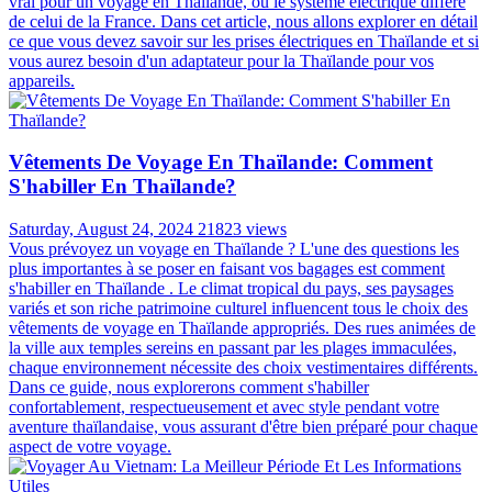
vrai pour un voyage en Thaïlande, où le système électrique diffère
de celui de la France. Dans cet article, nous allons explorer en détail
ce que vous devez savoir sur les prises électriques en Thaïlande et si
vous aurez besoin d'un adaptateur pour la Thaïlande pour vos
appareils.
Vêtements De Voyage En Thaïlande: Comment
S'habiller En Thaïlande?
Saturday, August 24, 2024
21823 views
Vous prévoyez un voyage en Thaïlande ? L'une des questions les
plus importantes à se poser en faisant vos bagages est comment
s'habiller en Thaïlande . Le climat tropical du pays, ses paysages
variés et son riche patrimoine culturel influencent tous le choix des
vêtements de voyage en Thaïlande appropriés. Des rues animées de
la ville aux temples sereins en passant par les plages immaculées,
chaque environnement nécessite des choix vestimentaires différents.
Dans ce guide, nous explorerons comment s'habiller
confortablement, respectueusement et avec style pendant votre
aventure thaïlandaise, vous assurant d'être bien préparé pour chaque
aspect de votre voyage.