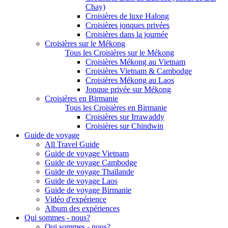
Chay)
Croisières de luxe Halong
Croisières jonques privées
Croisières dans la journée
Croisières sur le Mékong
Tous les Croisières sur le Mékong
Croisières Mékong au Vietnam
Croisières Vietnam & Cambodge
Croisières Mékong au Laos
Jonque privée sur Mékong
Croisières en Birmanie
Tous les Croisières en Birmanie
Croisières sur Irrawaddy
Croisières sur Chindwin
Guide de voyage
All Travel Guide
Guide de voyage Vietnam
Guide de voyage Cambodge
Guide de voyage Thaïlande
Guide de voyage Laos
Guide de voyage Birmanie
Vidéo d'expérience
Album des expériences
Qui sommes - nous?
Qui sommes - nous?