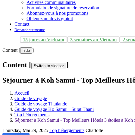
Activités communautaires
Formulaire de signature de réservation
Abonnez-vous à nos promotions
Obtenez un devis gratuit
Contact
Demande sur mesure
15 jours au Vietnam
3 semaines au Vietnam
2 sem
Content [
]
hide
Content [
]
Switch to sidebar
Séjourner à Koh Samui - Top Meilleurs Hôt
Accueil
Guide de voyage
Guide de voyage Thaïlande
Guide de voyage Ko Samui - Surat Thani
Top hébergements
Séjourner à Koh Samui - Top Meilleurs Hôtels 3 étoiles à Koh
Thursday, Mai 29, 2025
Top hébergements
Charlotte