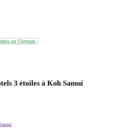
aines au Vietnam
els 3 étoiles à Koh Samui
 Samui