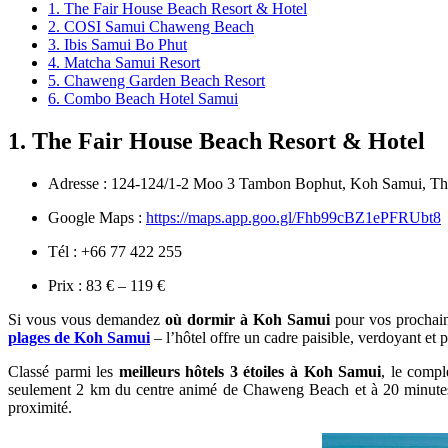
1. The Fair House Beach Resort & Hotel
2. COSI Samui Chaweng Beach
3. Ibis Samui Bo Phut
4. Matcha Samui Resort
5. Chaweng Garden Beach Resort
6. Combo Beach Hotel Samui
1. The Fair House Beach Resort & Hotel
Adresse : 124-124/1-2 Moo 3 Tambon Bophut, Koh Samui, Th
Google Maps :
https://maps.app.goo.gl/Fhb99cBZ1ePFRUbt8
Tél : +66 77 422 255
Prix : 83 € – 119 €
Si vous vous demandez
où dormir à Koh Samui
pour vos prochain
plages de Koh Samui
– l’hôtel offre un cadre paisible, verdoyant et 
Classé parmi les
meilleurs hôtels 3 étoiles à Koh Samui
, le comp
seulement 2 km du centre animé de Chaweng Beach et à 20 minutes de 
proximité.