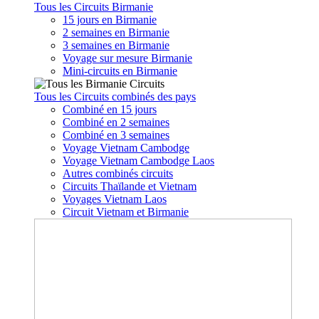
Tous les Circuits Birmanie
15 jours en Birmanie
2 semaines en Birmanie
3 semaines en Birmanie
Voyage sur mesure Birmanie
Mini-circuits en Birmanie
Tous les Circuits combinés des pays
Combiné en 15 jours
Combiné en 2 semaines
Combiné en 3 semaines
Voyage Vietnam Cambodge
Voyage Vietnam Cambodge Laos
Autres combinés circuits
Circuits Thaïlande et Vietnam
Voyages Vietnam Laos
Circuit Vietnam et Birmanie