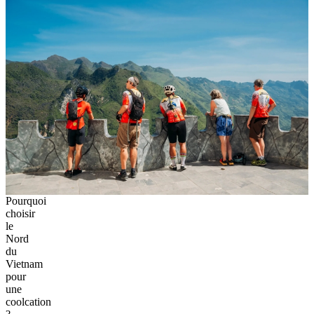
Pourquoi
choisir
le
Nord
du
Vietnam
pour
une
coolcation