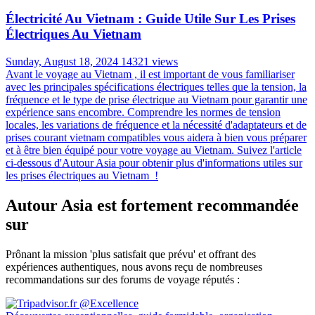
Électricité Au Vietnam : Guide Utile Sur Les Prises
Électriques Au Vietnam
Sunday, August 18, 2024
14321 views
Avant le voyage au Vietnam , il est important de vous familiariser
avec les principales spécifications électriques telles que la tension, la
fréquence et le type de prise électrique au Vietnam pour garantir une
expérience sans encombre. Comprendre les normes de tension
locales, les variations de fréquence et la nécessité d'adaptateurs et de
prises courant vietnam compatibles vous aidera à bien vous préparer
et à être bien équipé pour votre voyage au Vietnam. Suivez l'article
ci-dessous d'Autour Asia pour obtenir plus d'informations utiles sur
les prises électriques au Vietnam !
Autour Asia est fortement recommandée
sur
Prônant la mission 'plus satisfait que prévu' et offrant des
expériences authentiques, nous avons reçu de nombreuses
recommandations sur des forums de voyage réputés :