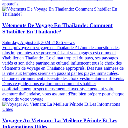
appareils.
Vêtements De Voyage En Thaïlande: Comment
S'habiller En Thaïlande?
Saturday, August 24, 2024
21826 views
Vous prévoyez un voyage en Thaïlande ? L'une des questions les
plus importantes à se poser en faisant vos bagages est comment
s'habiller en Thaïlande . Le climat tropical du pays, ses paysages
variés et son riche patrimoine culturel influencent tous le choix des
vêtements de voyage en Thaïlande appropriés. Des rues animées de
la ville aux temples sereins en passant par les plages immaculées,
chaque environnement nécessite des choix vestimentaires différents.
Dans ce guide, nous explorerons comment s'habiller
confortablement, respectueusement et avec style pendant votre
aventure thaïlandaise, vous assurant d'être bien préparé pour chaque
aspect de votre voyage.
Voyager Au Vietnam: La Meilleur Période Et Les
Informations Utiles