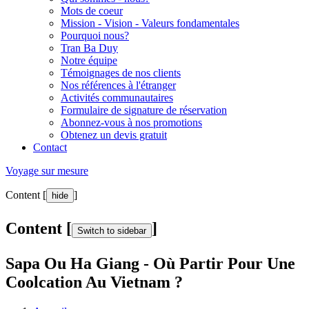
Mots de coeur
Mission - Vision - Valeurs fondamentales
Pourquoi nous?
Tran Ba Duy
Notre équipe
Témoignages de nos clients
Nos références à l'étranger
Activités communautaires
Formulaire de signature de réservation
Abonnez-vous à nos promotions
Obtenez un devis gratuit
Contact
Voyage sur mesure
Content [
]
hide
Content [
]
Switch to sidebar
Sapa Ou Ha Giang - Où Partir Pour Une
Coolcation Au Vietnam ?