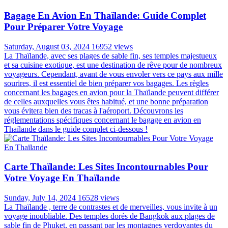
Bagage En Avion En Thaïlande: Guide Complet
Pour Préparer Votre Voyage
Saturday, August 03, 2024
16952 views
La Thaïlande, avec ses plages de sable fin, ses temples majestueux
et sa cuisine exotique, est une destination de rêve pour de nombreux
voyageurs. Cependant, avant de vous envoler vers ce pays aux mille
sourires, il est essentiel de bien préparer vos bagages. Les règles
concernant les bagages en avion pour la Thaïlande peuvent différer
de celles auxquelles vous êtes habitué, et une bonne préparation
vous évitera bien des tracas à l'aéroport. Découvrons les
réglementations spécifiques concernant le bagage en avion en
Thaïlande dans le guide complet ci-dessous !
Carte Thaïlande: Les Sites Incontournables Pour
Votre Voyage En Thaïlande
Sunday, July 14, 2024
16528 views
La Thaïlande , terre de contrastes et de merveilles, vous invite à un
voyage inoubliable. Des temples dorés de Bangkok aux plages de
sable fin de Phuket, en passant par les montagnes verdoyantes du