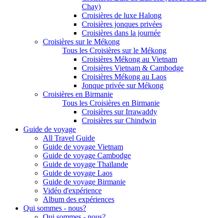
Chay)
Croisières de luxe Halong
Croisières jonques privées
Croisières dans la journée
Croisières sur le Mékong
Tous les Croisières sur le Mékong
Croisières Mékong au Vietnam
Croisières Vietnam & Cambodge
Croisières Mékong au Laos
Jonque privée sur Mékong
Croisières en Birmanie
Tous les Croisières en Birmanie
Croisières sur Irrawaddy
Croisières sur Chindwin
Guide de voyage
All Travel Guide
Guide de voyage Vietnam
Guide de voyage Cambodge
Guide de voyage Thaïlande
Guide de voyage Laos
Guide de voyage Birmanie
Vidéo d'expérience
Album des expériences
Qui sommes - nous?
Qui sommes - nous?