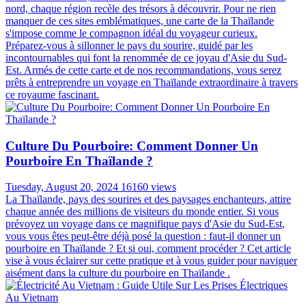
nord, chaque région recèle des trésors à découvrir. Pour ne rien
manquer de ces sites emblématiques, une carte de la Thaïlande
s'impose comme le compagnon idéal du voyageur curieux.
Préparez-vous à sillonner le pays du sourire, guidé par les
incontournables qui font la renommée de ce joyau d'Asie du Sud-
Est. Armés de cette carte et de nos recommandations, vous serez
prêts à entreprendre un voyage en Thaïlande extraordinaire à travers
ce royaume fascinant.
Culture Du Pourboire: Comment Donner Un
Pourboire En Thaïlande ?
Tuesday, August 20, 2024
16160 views
La Thaïlande, pays des sourires et des paysages enchanteurs, attire
chaque année des millions de visiteurs du monde entier. Si vous
prévoyez un voyage dans ce magnifique pays d'Asie du Sud-Est,
vous vous êtes peut-être déjà posé la question : faut-il donner un
pourboire en Thaïlande ? Et si oui, comment procéder ? Cet article
vise à vous éclairer sur cette pratique et à vous guider pour naviguer
aisément dans la culture du pourboire en Thaïlande .