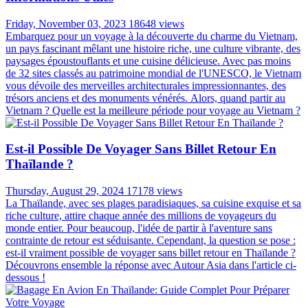
Friday, November 03, 2023
18648 views
Embarquez pour un voyage à la découverte du charme du Vietnam,
un pays fascinant mêlant une histoire riche, une culture vibrante, des
paysages époustouflants et une cuisine délicieuse. Avec pas moins
de 32 sites classés au patrimoine mondial de l'UNESCO, le Vietnam
vous dévoile des merveilles architecturales impressionnantes, des
trésors anciens et des monuments vénérés. Alors, quand partir au
Vietnam ? Quelle est la meilleure période pour voyage au Vietnam ?
Est-il Possible De Voyager Sans Billet Retour En
Thaïlande ?
Thursday, August 29, 2024
17178 views
La Thaïlande, avec ses plages paradisiaques, sa cuisine exquise et sa
riche culture, attire chaque année des millions de voyageurs du
monde entier. Pour beaucoup, l'idée de partir à l'aventure sans
contrainte de retour est séduisante. Cependant, la question se pose :
est-il vraiment possible de voyager sans billet retour en Thaïlande ?
Découvrons ensemble la réponse avec Autour Asia dans l'article ci-
dessous !