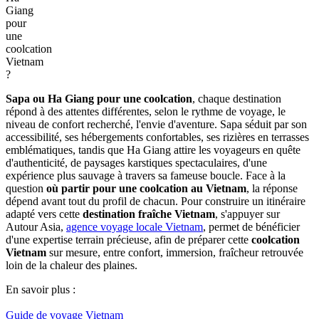
Giang
pour
une
coolcation
Vietnam
?
Sapa ou Ha Giang pour une coolcation
, chaque destination
répond à des attentes différentes, selon le rythme de voyage, le
niveau de confort recherché, l'envie d'aventure. Sapa séduit par son
accessibilité, ses hébergements confortables, ses rizières en terrasses
emblématiques, tandis que Ha Giang attire les voyageurs en quête
d'authenticité, de paysages karstiques spectaculaires, d'une
expérience plus sauvage à travers sa fameuse boucle. Face à la
question
où partir pour une coolcation au Vietnam
, la réponse
dépend avant tout du profil de chacun. Pour construire un itinéraire
adapté vers cette
destination fraîche Vietnam
, s'appuyer sur
Autour Asia,
agence voyage locale Vietnam
, permet de bénéficier
d'une expertise terrain précieuse, afin de préparer cette
coolcation
Vietnam
sur mesure, entre confort, immersion, fraîcheur retrouvée
loin de la chaleur des plaines.
En savoir plus :
Guide de voyage Vietnam