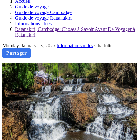
Accueil
Guide de voyage
Guide de voyage Cambodge
Guide de voyage Rattanakiri
Informations utiles
Ratanakiri, Cambodge: Choses à Savoir Avant De Voyager à
Ratanakiri
Monday, January 13, 2025
Informations utiles
Charlotte
Partager