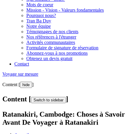
Mots de coeur
Mission - Vision - Valeurs fondamentales
Pourquoi nous?
Tran Ba Duy
Notre équipe
Témoignages de nos clients
Nos références à l'étranger
Activités communautaires
Formulaire de signature de réservation
Abonnez-vous à nos promotions
Obtenez un devis gratuit
Contact
Voyage sur mesure
Content [
]
hide
Content [
]
Switch to sidebar
Ratanakiri, Cambodge: Choses à Savoir
Avant De Voyager à Ratanakiri