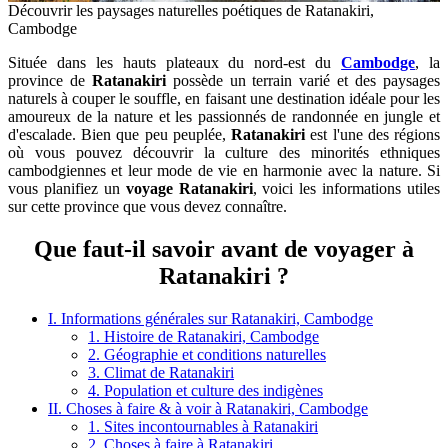
Découvrir les paysages naturelles poétiques de Ratanakiri,
Cambodge
Située dans les hauts plateaux du nord-est du
Cambodge
, la
province de
Ratanakiri
possède un terrain varié et des paysages
naturels à couper le souffle, en faisant une destination idéale pour les
amoureux de la nature et les passionnés de randonnée en jungle et
d'escalade. Bien que peu peuplée,
Ratanakiri
est l'une des régions
où vous pouvez découvrir la culture des minorités ethniques
cambodgiennes et leur mode de vie en harmonie avec la nature. Si
vous planifiez un
voyage Ratanakiri
, voici les informations utiles
sur cette province que vous devez connaître.
Que faut-il savoir avant de voyager à
Ratanakiri ?
I. Informations générales sur Ratanakiri, Cambodge
1. Histoire de Ratanakiri, Cambodge
2. Géographie et conditions naturelles
3. Climat de Ratanakiri
4. Population et culture des indigènes
II. Choses à faire & à voir à Ratanakiri, Cambodge
1. Sites incontournables à Ratanakiri
2. Choses à faire à Ratanakiri