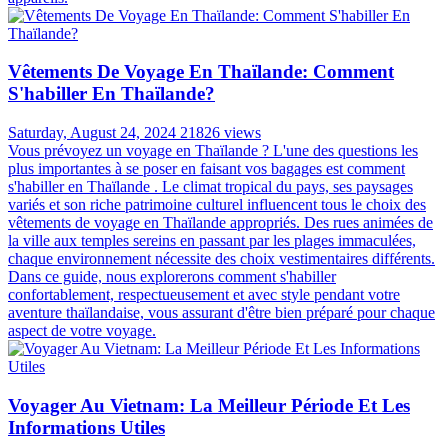
Vêtements De Voyage En Thaïlande: Comment
S'habiller En Thaïlande?
Saturday, August 24, 2024
21826 views
Vous prévoyez un voyage en Thaïlande ? L'une des questions les
plus importantes à se poser en faisant vos bagages est comment
s'habiller en Thaïlande . Le climat tropical du pays, ses paysages
variés et son riche patrimoine culturel influencent tous le choix des
vêtements de voyage en Thaïlande appropriés. Des rues animées de
la ville aux temples sereins en passant par les plages immaculées,
chaque environnement nécessite des choix vestimentaires différents.
Dans ce guide, nous explorerons comment s'habiller
confortablement, respectueusement et avec style pendant votre
aventure thaïlandaise, vous assurant d'être bien préparé pour chaque
aspect de votre voyage.
Voyager Au Vietnam: La Meilleur Période Et Les
Informations Utiles