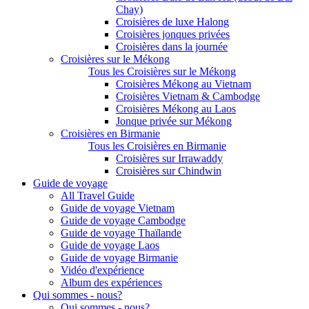
Chay)
Croisières de luxe Halong
Croisières jonques privées
Croisières dans la journée
Croisières sur le Mékong
Tous les Croisières sur le Mékong
Croisières Mékong au Vietnam
Croisières Vietnam & Cambodge
Croisières Mékong au Laos
Jonque privée sur Mékong
Croisières en Birmanie
Tous les Croisières en Birmanie
Croisières sur Irrawaddy
Croisières sur Chindwin
Guide de voyage
All Travel Guide
Guide de voyage Vietnam
Guide de voyage Cambodge
Guide de voyage Thaïlande
Guide de voyage Laos
Guide de voyage Birmanie
Vidéo d'expérience
Album des expériences
Qui sommes - nous?
Qui sommes - nous?