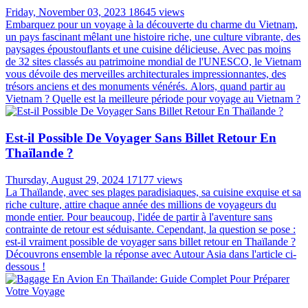
Friday, November 03, 2023
18645 views
Embarquez pour un voyage à la découverte du charme du Vietnam,
un pays fascinant mêlant une histoire riche, une culture vibrante, des
paysages époustouflants et une cuisine délicieuse. Avec pas moins
de 32 sites classés au patrimoine mondial de l'UNESCO, le Vietnam
vous dévoile des merveilles architecturales impressionnantes, des
trésors anciens et des monuments vénérés. Alors, quand partir au
Vietnam ? Quelle est la meilleure période pour voyage au Vietnam ?
Est-il Possible De Voyager Sans Billet Retour En
Thaïlande ?
Thursday, August 29, 2024
17177 views
La Thaïlande, avec ses plages paradisiaques, sa cuisine exquise et sa
riche culture, attire chaque année des millions de voyageurs du
monde entier. Pour beaucoup, l'idée de partir à l'aventure sans
contrainte de retour est séduisante. Cependant, la question se pose :
est-il vraiment possible de voyager sans billet retour en Thaïlande ?
Découvrons ensemble la réponse avec Autour Asia dans l'article ci-
dessous !