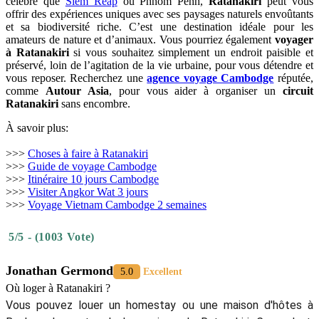
célèbre que
Siem Reap
ou Phnom Penh,
Ratanakiri
peut vous
offrir des expériences uniques avec ses paysages naturels envoûtants
et sa biodiversité riche. C’est une destination idéale pour les
amateurs de nature et d’animaux. Vous pourriez également
voyager
à Ratanakiri
si vous souhaitez simplement un endroit paisible et
préservé, loin de l’agitation de la vie urbaine, pour vous détendre et
vous reposer. Recherchez une
agence voyage Cambodge
réputée,
comme
Autour Asia
, pour vous aider à organiser un
circuit
Ratanakiri
sans encombre.
À savoir plus:
>>>
Choses à faire à Ratanakiri
>>>
Guide de voyage Cambodge
>>>
Itinéraire 10 jours Cambodge
>>>
Visiter Angkor Wat 3 jours
>>>
Voyage Vietnam Cambodge 2 semaines
5/5 - (1003 Vote)
Jonathan Germond
5.0
Excellent
Où loger à Ratanakiri ?
Vous pouvez louer un homestay ou une maison d'hôtes à