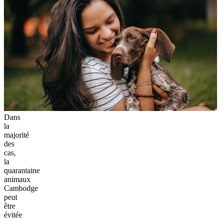
Dans
la
majorité
des
cas,
la
quarantaine
animaux
Cambodge
peut
être
évitée