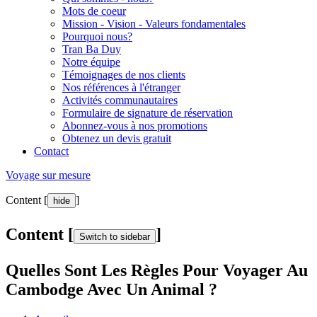
Mots de coeur
Mission - Vision - Valeurs fondamentales
Pourquoi nous?
Tran Ba Duy
Notre équipe
Témoignages de nos clients
Nos références à l'étranger
Activités communautaires
Formulaire de signature de réservation
Abonnez-vous à nos promotions
Obtenez un devis gratuit
Contact
Voyage sur mesure
Content [
]
hide
Content [
]
Switch to sidebar
Quelles Sont Les Règles Pour Voyager Au
Cambodge Avec Un Animal ?