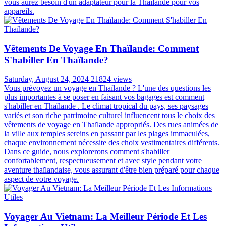
vous aurez besoin d'un adaptateur pour la Thaïlande pour vos
appareils.
Vêtements De Voyage En Thaïlande: Comment
S'habiller En Thaïlande?
Saturday, August 24, 2024
21824 views
Vous prévoyez un voyage en Thaïlande ? L'une des questions les
plus importantes à se poser en faisant vos bagages est comment
s'habiller en Thaïlande . Le climat tropical du pays, ses paysages
variés et son riche patrimoine culturel influencent tous le choix des
vêtements de voyage en Thaïlande appropriés. Des rues animées de
la ville aux temples sereins en passant par les plages immaculées,
chaque environnement nécessite des choix vestimentaires différents.
Dans ce guide, nous explorerons comment s'habiller
confortablement, respectueusement et avec style pendant votre
aventure thaïlandaise, vous assurant d'être bien préparé pour chaque
aspect de votre voyage.
Voyager Au Vietnam: La Meilleur Période Et Les