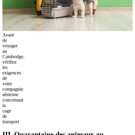
Avant
de
voyager
au
Cambodge,
vérifiez
les
exigences
de
votre
compagnie
aérienne
concernant
la
cage
de
transport
III. Quarantaine des animaux au