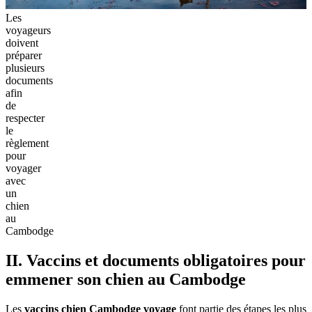
Les
voyageurs
doivent
préparer
plusieurs
documents
afin
de
respecter
le
règlement
pour
voyager
avec
un
chien
au
Cambodge
II. Vaccins et documents obligatoires pour
emmener son chien au Cambodge
Les
vaccins chien Cambodge voyage
font partie des étapes les plus