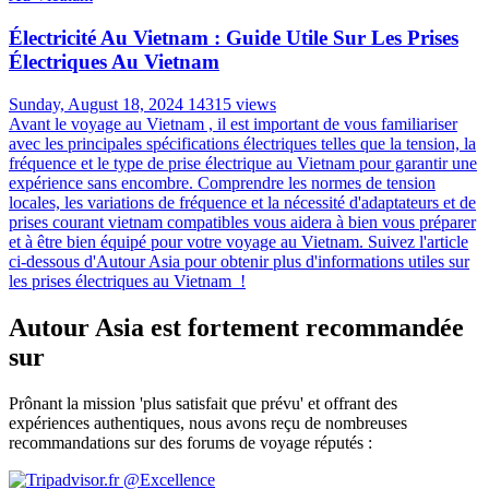
Électricité Au Vietnam : Guide Utile Sur Les Prises
Électriques Au Vietnam
Sunday, August 18, 2024
14315 views
Avant le voyage au Vietnam , il est important de vous familiariser
avec les principales spécifications électriques telles que la tension, la
fréquence et le type de prise électrique au Vietnam pour garantir une
expérience sans encombre. Comprendre les normes de tension
locales, les variations de fréquence et la nécessité d'adaptateurs et de
prises courant vietnam compatibles vous aidera à bien vous préparer
et à être bien équipé pour votre voyage au Vietnam. Suivez l'article
ci-dessous d'Autour Asia pour obtenir plus d'informations utiles sur
les prises électriques au Vietnam !
Autour Asia est fortement recommandée
sur
Prônant la mission 'plus satisfait que prévu' et offrant des
expériences authentiques, nous avons reçu de nombreuses
recommandations sur des forums de voyage réputés :