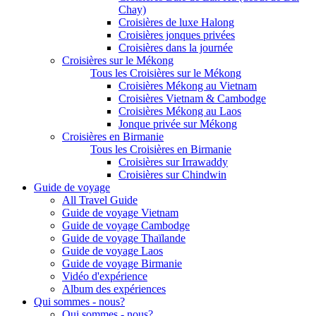
Chay)
Croisières de luxe Halong
Croisières jonques privées
Croisières dans la journée
Croisières sur le Mékong
Tous les Croisières sur le Mékong
Croisières Mékong au Vietnam
Croisières Vietnam & Cambodge
Croisières Mékong au Laos
Jonque privée sur Mékong
Croisières en Birmanie
Tous les Croisières en Birmanie
Croisières sur Irrawaddy
Croisières sur Chindwin
Guide de voyage
All Travel Guide
Guide de voyage Vietnam
Guide de voyage Cambodge
Guide de voyage Thaïlande
Guide de voyage Laos
Guide de voyage Birmanie
Vidéo d'expérience
Album des expériences
Qui sommes - nous?
Qui sommes - nous?