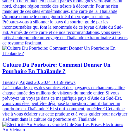
sable fin de Phuket, en passant par les montagnes verdoyantes du
nord, chaque région recèle des trésors à découvrir. Pour ne rien
manquer de ces sites emblématiques, une carte de la Thaïlande
s'impose comme le compagnon idéal du voyageur curieux.
Préparez-vous à sillonner le pays du sourire, guidé par les
incontournables qui font la renommée de ce joyau d'Asie du Sud-
Est. Armés de cette carte et de nos recommandations, vous serez
prêts à entreprendre un voyage en Thaïlande extraordinaire à travers
ce royaume fascinant.
Culture Du Pourboire: Comment Donner Un
Pourboire En Thaïlande ?
Tuesday, August 20, 2024
16159 views
La Thaïlande, pays des sourires et des paysages enchanteurs, attire
chaque année des millions de visiteurs du monde entier. Si vous
prévoyez un voyage dans ce magnifique pays d'Asie du Sud-Est,
vous vous êtes peut-être déjà posé la question : faut-il donner un
pourboire en Thaïlande ? Et si oui, comment procéder ? Cet article
vise à vous éclairer sur cette pratique et à vous guider pour naviguer
aisément dans la culture du pourboire en Thaïlande .