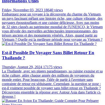
Informations Utiles
Friday, November 03, 2023
18640 views
Embarquez pour un voyage à la découverte du charme du Vietnam,
un pays fascinant mêlant une histoire riche, une culture vibrante, des
paysages époustouflants et une cuisine délicieuse. Avec pas moins
de 32 sites classés au patrimoine mondial de l'UNESCO, le Vietnam
vous dévoile des merveilles architecturales impressionnantes, des
trésors anciens et des monuments vénérés. Alors, quand partir au
Vietnam ? Quelle est la meilleure période pour voyage au Vietnam ?
Est-il Possible De Voyager Sans Billet Retour En
Thaïlande ?
Thursday, August 29, 2024
17175 views
La Thaïlande, avec ses plages paradisiaques, sa cuisine exquise et sa
riche culture, attire chaque année des millions de voyageurs du
monde entier. Pour beaucoup, l'idée de partir à l'aventure sans
contrainte de retour est séduisante. Cependant, la question se pose :
est-il vraiment possible de voyager sans billet retour en Thaïlande ?
Découvrons ensemble la réponse avec Autour Asia dans l'article ci-
dessous !