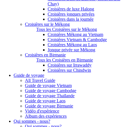
Chay)
Croisières de luxe Halong
Croisières jonques privées
Croisières dans la journée
Croisières sur le Mékong
Tous les Croisières sur le Mékong
Croisières Mékong au Vietnam
Croisières Vietnam & Cambodge
Croisières Mékong au Laos
Jonque privée sur Mékong
Croisières en Birmanie
Tous les Croisières en Birmanie
Croisières sur Irrawaddy
Croisières sur Chindwin
Guide de voyage
All Travel Guide
Guide de voyage Vietnam
Guide de voyage Cambodge
Guide de voyage Thaïlande
Guide de voyage Laos
Guide de voyage Birmanie
Vidéo d'expérience
Album des expériences
Qui sommes - nous?
Qui sommes - nous?