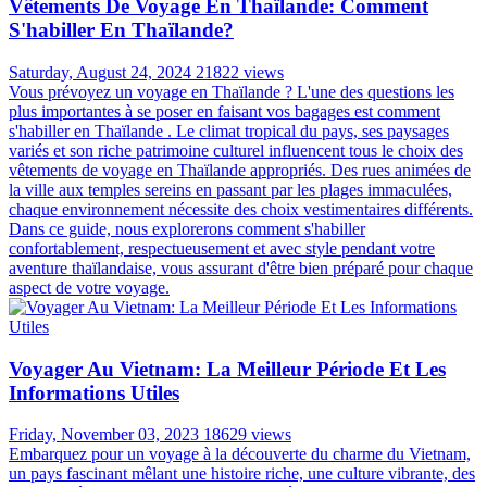
Vêtements De Voyage En Thaïlande: Comment
S'habiller En Thaïlande?
Saturday, August 24, 2024
21822 views
Vous prévoyez un voyage en Thaïlande ? L'une des questions les
plus importantes à se poser en faisant vos bagages est comment
s'habiller en Thaïlande . Le climat tropical du pays, ses paysages
variés et son riche patrimoine culturel influencent tous le choix des
vêtements de voyage en Thaïlande appropriés. Des rues animées de
la ville aux temples sereins en passant par les plages immaculées,
chaque environnement nécessite des choix vestimentaires différents.
Dans ce guide, nous explorerons comment s'habiller
confortablement, respectueusement et avec style pendant votre
aventure thaïlandaise, vous assurant d'être bien préparé pour chaque
aspect de votre voyage.
Voyager Au Vietnam: La Meilleur Période Et Les
Informations Utiles
Friday, November 03, 2023
18629 views
Embarquez pour un voyage à la découverte du charme du Vietnam,
un pays fascinant mêlant une histoire riche, une culture vibrante, des