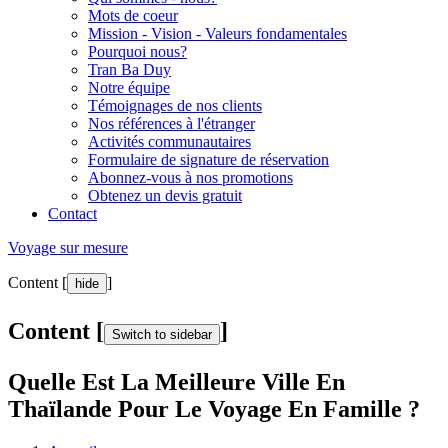
Mots de coeur
Mission - Vision - Valeurs fondamentales
Pourquoi nous?
Tran Ba Duy
Notre équipe
Témoignages de nos clients
Nos références à l'étranger
Activités communautaires
Formulaire de signature de réservation
Abonnez-vous à nos promotions
Obtenez un devis gratuit
Contact
Voyage sur mesure
Content [
]
hide
Content [
]
Switch to sidebar
Quelle Est La Meilleure Ville En
Thaïlande Pour Le Voyage En Famille ?