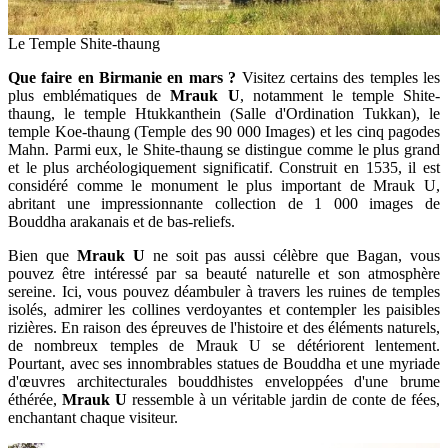
Le Temple Shite-thaung
Que faire en Birmanie en mars ?
Visitez certains des temples les
plus emblématiques de
Mrauk U
, notamment le temple Shite-
thaung, le temple Htukkanthein (Salle d'Ordination Tukkan), le
temple Koe-thaung (Temple des 90 000 Images) et les cinq pagodes
Mahn. Parmi eux, le Shite-thaung se distingue comme le plus grand
et le plus archéologiquement significatif. Construit en 1535, il est
considéré comme le monument le plus important de Mrauk U,
abritant une impressionnante collection de 1 000 images de
Bouddha arakanais et de bas-reliefs.
Bien que
Mrauk U
ne soit pas aussi célèbre que Bagan, vous
pouvez être intéressé par sa beauté naturelle et son atmosphère
sereine. Ici, vous pouvez déambuler à travers les ruines de temples
isolés, admirer les collines verdoyantes et contempler les paisibles
rizières. En raison des épreuves de l'histoire et des éléments naturels,
de nombreux temples de Mrauk U se détériorent lentement.
Pourtant, avec ses innombrables statues de Bouddha et une myriade
d'œuvres architecturales bouddhistes enveloppées d'une brume
éthérée,
Mrauk U
ressemble à un véritable jardin de conte de fées,
enchantant chaque visiteur.