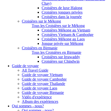
Chay)
Croisières de luxe Halong
Croisières jonques privées
Croisières dans la journée
Croisières sur le Mékong
Tous les Croisières sur le Mékong
Croisières Mékong au Vietnam
Croisières Vietnam & Cambodge
Croisières Mékong au Laos
Jonque privée sur Mékong
Croisières en Birmanie
Tous les Croisières en Birmanie
Croisières sur Irrawaddy
Croisières sur Chindwin
Guide de voyage
All Travel Guide
Guide de voyage Vietnam
Guide de voyage Cambodge
Guide de voyage Thaïlande
Guide de voyage Laos
Guide de voyage Birmanie
Vidéo d'expérience
Album des expériences
Qui sommes - nous?
Qui sommes - nous?