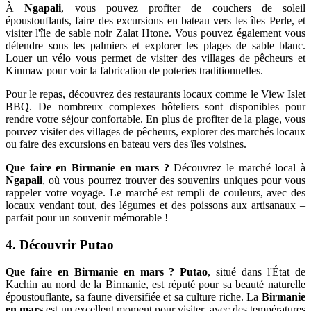
À
Ngapali
, vous pouvez profiter de couchers de soleil
époustouflants, faire des excursions en bateau vers les îles Perle, et
visiter l'île de sable noir Zalat Htone. Vous pouvez également vous
détendre sous les palmiers et explorer les plages de sable blanc.
Louer un vélo vous permet de visiter des villages de pêcheurs et
Kinmaw pour voir la fabrication de poteries traditionnelles.
Pour le repas, découvrez des restaurants locaux comme le View Islet
BBQ. De nombreux complexes hôteliers sont disponibles pour
rendre votre séjour confortable. En plus de profiter de la plage, vous
pouvez visiter des villages de pêcheurs, explorer des marchés locaux
ou faire des excursions en bateau vers des îles voisines.
Que faire en Birmanie en mars ?
Découvrez le marché local à
Ngapali
, où vous pourrez trouver des souvenirs uniques pour vous
rappeler votre voyage. Le marché est rempli de couleurs, avec des
locaux vendant tout, des légumes et des poissons aux artisanaux –
parfait pour un souvenir mémorable !
4. Découvrir Putao
Que faire en Birmanie en mars ? Putao
, situé dans l'État de
Kachin au nord de la Birmanie, est réputé pour sa beauté naturelle
époustouflante, sa faune diversifiée et sa culture riche. La
Birmanie
en mars
est un excellent moment pour visiter, avec des températures