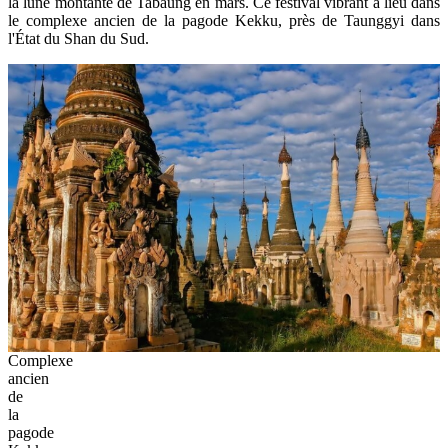
la lune montante de Tabaung en mars. Ce festival vibrant a lieu dans
le complexe ancien de la pagode Kekku, près de Taunggyi dans
l'État du Shan du Sud.
Complexe
ancien
de
la
pagode