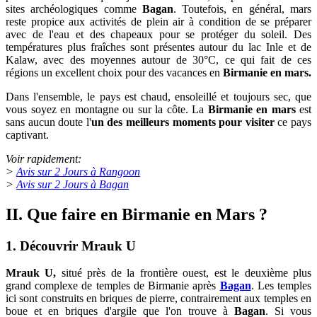
sites archéologiques comme
Bagan
. Toutefois, en général, mars
reste propice aux activités de plein air à condition de se préparer
avec de l'eau et des chapeaux pour se protéger du soleil. Des
températures plus fraîches sont présentes autour du lac Inle et de
Kalaw, avec des moyennes autour de 30°C, ce qui fait de ces
régions un excellent choix pour des vacances en
Birmanie en mars.
Dans l'ensemble, le pays est chaud, ensoleillé et toujours sec, que
vous soyez en montagne ou sur la côte. La
Birmanie en mars
est
sans aucun doute l'
un des meilleurs moments pour visiter
ce pays
captivant.
Voir rapidement:
>
Avis sur 2 Jours à Rangoon
>
Avis sur 2 Jours à Bagan
II. Que faire en Birmanie en Mars ?
1. Découvrir Mrauk U
Mrauk U,
situé près de la frontière ouest, est le deuxième plus
grand complexe de temples de Birmanie après
Bagan
. Les temples
ici sont construits en briques de pierre, contrairement aux temples en
boue et en briques d'argile que l'on trouve à
Bagan
. Si vous