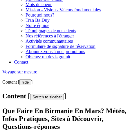
Mots de coeur
Mission - Vision - Valeurs fondamentales
Pourquoi nous?
Tran Ba Duy
Notre équipe
Témoignages de nos clients
Nos références à l'étranger
Activités communautaires
Formulaire de signature de réservation
Abonnez-vous à nos promotions
Obtenez un devis gratuit
Contact
Voyage sur mesure
Content [
]
hide
Content [
]
Switch to sidebar
Que Faire En Birmanie En Mars? Météo,
Infos Pratiques, Sites à Découvrir,
Questions-réponses