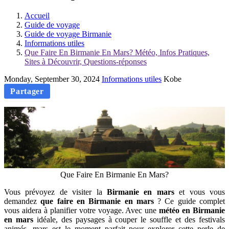
Accueil
Guide de voyage
Guide de voyage Birmanie
Informations utiles
Que Faire En Birmanie En Mars? Météo, Infos Pratiques,
Sites à Découvrir, Questions-réponses
Monday, September 30, 2024
Informations utiles
Kobe
Partager
Que Faire En Birmanie En Mars?
Vous prévoyez de visiter la
Birmanie en mars
et vous vous
demandez
que faire en Birmanie en mars
? Ce guide complet
vous aidera à planifier votre voyage. Avec une
météo en Birmanie
en mars
idéale, des paysages à couper le souffle et des festivals
animés, mars est le moment parfait pour explorer cette perle de