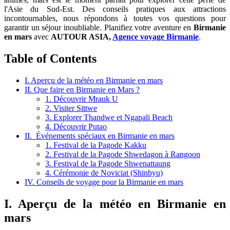
l'Asie du Sud-Est. Des conseils pratiques aux attractions
incontournables, nous répondons à toutes vos questions pour
garantir un séjour inoubliable. Planifiez votre aventure en
Birmanie
en mars
avec
AUTOUR ASIA,
Agence voyage Birmanie
.
Table of Contents
I. Aperçu de la météo en Birmanie en mars
II. Que faire en Birmanie en Mars ?
1. Découvrir Mrauk U
2. Visiter Sittwe
3. Explorer Thandwe et Ngapali Beach
4. Découvrir Putao
II. Événements spéciaux en Birmanie en mars
1. Festival de la Pagode Kakku
2. Festival de la Pagode Shwedagon à Rangoon
3. Festival de la Pagode Shwenattaung
4. Cérémonie de Noviciat (Shinbyu)
IV. Conseils de voyage pour la Birmanie en mars
I. Aperçu de la météo en
Birmanie en
mars