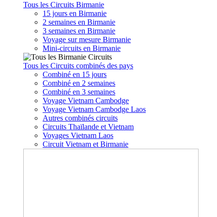
Tous les Circuits Birmanie
15 jours en Birmanie
2 semaines en Birmanie
3 semaines en Birmanie
Voyage sur mesure Birmanie
Mini-circuits en Birmanie
Tous les Circuits combinés des pays
Combiné en 15 jours
Combiné en 2 semaines
Combiné en 3 semaines
Voyage Vietnam Cambodge
Voyage Vietnam Cambodge Laos
Autres combinés circuits
Circuits Thaïlande et Vietnam
Voyages Vietnam Laos
Circuit Vietnam et Birmanie