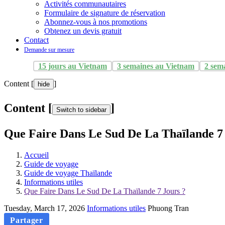
Activités communautaires
Formulaire de signature de réservation
Abonnez-vous à nos promotions
Obtenez un devis gratuit
Contact
Demande sur mesure
15 jours au Vietnam
3 semaines au Vietnam
2 sem
Content [
]
hide
Content [
]
Switch to sidebar
Que Faire Dans Le Sud De La Thaïlande 7 
Accueil
Guide de voyage
Guide de voyage Thaïlande
Informations utiles
Que Faire Dans Le Sud De La Thaïlande 7 Jours ?
Tuesday, March 17, 2026
Informations utiles
Phuong Tran
Partager