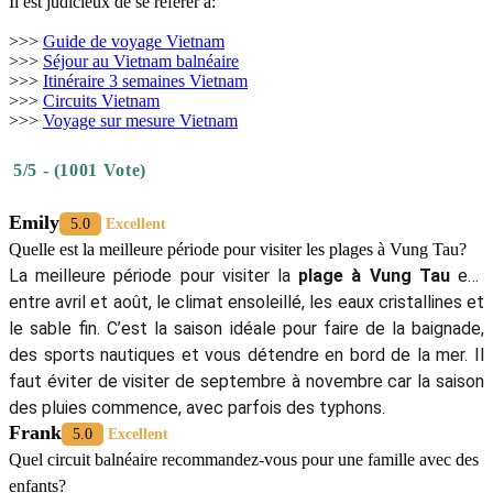
Il est judicieux de se référer à:
>>>
Guide de voyage Vietnam
>>>
Séjour au Vietnam balnéaire
>>>
Itinéraire 3 semaines Vietnam
>>>
Circuits Vietnam
>>>
Voyage sur mesure Vietnam
5/5 - (1001 Vote)
Emily
5.0
Excellent
Quelle est la meilleure période pour visiter les plages à Vung Tau?
La meilleure période pour visiter la
plage à Vung Tau
est
entre avril et août, le climat ensoleillé, les eaux cristallines et
le sable fin. C’est la saison idéale pour faire de la baignade,
des sports nautiques et vous détendre en bord de la mer. Il
faut éviter de visiter de septembre à novembre car la saison
des pluies commence, avec parfois des typhons.
Frank
5.0
Excellent
Quel circuit balnéaire recommandez-vous pour une famille avec des
enfants?