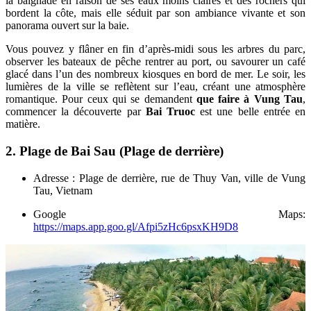
la baignade en raison de ses eaux moins claires et des rochers qui
bordent la côte, mais elle séduit par son ambiance vivante et son
panorama ouvert sur la baie.
Vous pouvez y flâner en fin d’après-midi sous les arbres du parc,
observer les bateaux de pêche rentrer au port, ou savourer un café
glacé dans l’un des nombreux kiosques en bord de mer. Le soir, les
lumières de la ville se reflètent sur l’eau, créant une atmosphère
romantique. Pour ceux qui se demandent
que faire à Vung Tau
,
commencer la découverte par
Bai Truoc
est une belle entrée en
matière.
2. Plage de Bai Sau (Plage de derrière)
Adresse : Plage de derrière, rue de Thuy Van, ville de Vung
Tau, Vietnam
Google Maps:
https://maps.app.goo.gl/Afpi5zHc6psxKH9D8