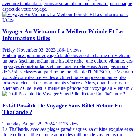
aventure thaïlandaise, vous assurant d'être bien préparé pour chaque
aspect de votre voyage.
Voyager Au Vietnam: La Meilleur Période Et Les
Informations Utiles
Friday, November 03, 2023
18641 views
Embarquez pour un voyage à la découverte du charme du Vietnam,
un pays fascinant mêlant une histoire riche, une culture vibrante, des
paysages époustouflants et une cuisine délicieuse. Avec pas moins
de 32 sites classés au patrimoine mondial de l'UNESCO, le Vietnam
vous dévoile des merveilles architecturales impressionnantes, des
trésors anciens et des monuments vénérés. Alors, quand partir au
Vietnam ? Quelle est la meilleure période pour voyage au Vietnam ?
Est-il Possible De Voyager Sans Billet Retour En
Thaïlande ?
Thursday, August 29, 2024
17175 views
La Thaïlande, avec ses plages paradisiaques, sa cuisine exquise et sa
riche culture, attire chaque année des millions de voyageurs du