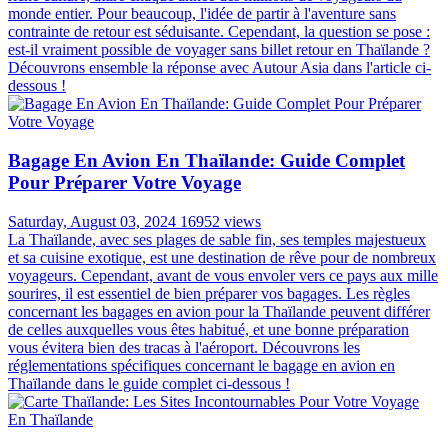
monde entier. Pour beaucoup, l'idée de partir à l'aventure sans
contrainte de retour est séduisante. Cependant, la question se pose :
est-il vraiment possible de voyager sans billet retour en Thaïlande ?
Découvrons ensemble la réponse avec Autour Asia dans l'article ci-
dessous !
Bagage En Avion En Thaïlande: Guide Complet
Pour Préparer Votre Voyage
Saturday, August 03, 2024
16952 views
La Thaïlande, avec ses plages de sable fin, ses temples majestueux
et sa cuisine exotique, est une destination de rêve pour de nombreux
voyageurs. Cependant, avant de vous envoler vers ce pays aux mille
sourires, il est essentiel de bien préparer vos bagages. Les règles
concernant les bagages en avion pour la Thaïlande peuvent différer
de celles auxquelles vous êtes habitué, et une bonne préparation
vous évitera bien des tracas à l'aéroport. Découvrons les
réglementations spécifiques concernant le bagage en avion en
Thaïlande dans le guide complet ci-dessous !