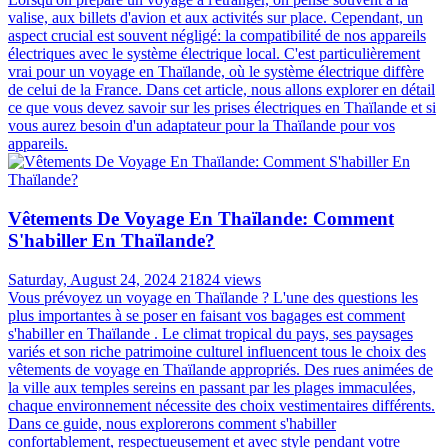
valise, aux billets d'avion et aux activités sur place. Cependant, un
aspect crucial est souvent négligé: la compatibilité de nos appareils
électriques avec le système électrique local. C'est particulièrement
vrai pour un voyage en Thaïlande, où le système électrique diffère
de celui de la France. Dans cet article, nous allons explorer en détail
ce que vous devez savoir sur les prises électriques en Thaïlande et si
vous aurez besoin d'un adaptateur pour la Thaïlande pour vos
appareils.
Vêtements De Voyage En Thaïlande: Comment
S'habiller En Thaïlande?
Saturday, August 24, 2024
21824 views
Vous prévoyez un voyage en Thaïlande ? L'une des questions les
plus importantes à se poser en faisant vos bagages est comment
s'habiller en Thaïlande . Le climat tropical du pays, ses paysages
variés et son riche patrimoine culturel influencent tous le choix des
vêtements de voyage en Thaïlande appropriés. Des rues animées de
la ville aux temples sereins en passant par les plages immaculées,
chaque environnement nécessite des choix vestimentaires différents.
Dans ce guide, nous explorerons comment s'habiller
confortablement, respectueusement et avec style pendant votre