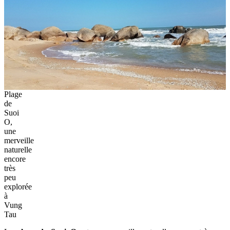
Plage
de
Suoi
O,
une
merveille
naturelle
encore
très
peu
explorée
à
Vung
Tau