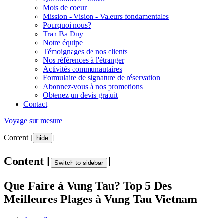
Mots de coeur
Mission - Vision - Valeurs fondamentales
Pourquoi nous?
Tran Ba Duy
Notre équipe
Témoignages de nos clients
Nos références à l'étranger
Activités communautaires
Formulaire de signature de réservation
Abonnez-vous à nos promotions
Obtenez un devis gratuit
Contact
Voyage sur mesure
Content [
]
hide
Content [
]
Switch to sidebar
Que Faire à Vung Tau? Top 5 Des
Meilleures Plages à Vung Tau Vietnam