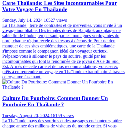
Carte Thaïlande: Les Sites Incontournables Pour
Votre Voyage En Thaïlande
Sunday, July 14, 2024
16527 views
La Thaïlande , terre de contrastes et de merveilles, vous invite à un
voyage inoubliable. Des temples dorés de Bangkok aux plages de
sable fin de Phuket, en passant par les montagnes verdoyantes du
nord, chaque région recèle des trésors à découvrir. Pour ne rien
manquer de ces sites emblématiques, une carte de la Thaïlande
s'impose comme le compagnon idéal du voyageur curieux.
Préparez-vous à sillonner le pays du sourire, guidé par les
incontournables qui font la renommée de ce joyau d'Asie du Sud-
Est. Armés de cette carte et de nos recommandations, vous serez
prêts à entreprendre un voyage en Thaïlande extraordinaire à travers
ce royaume fascinant.
Culture Du Pourboire: Comment Donner Un
Pourboire En Thaïlande ?
Tuesday, August 20, 2024
16159 views
La Thaïlande, pays des sourires et des paysages enchanteurs, attire
chaque année des millions de visiteurs du monde entier. Si vous