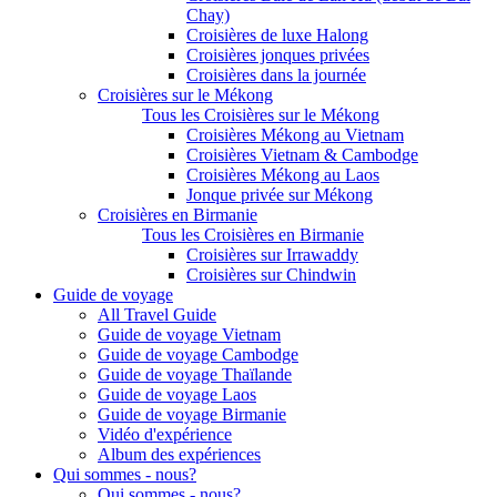
Chay)
Croisières de luxe Halong
Croisières jonques privées
Croisières dans la journée
Croisières sur le Mékong
Tous les Croisières sur le Mékong
Croisières Mékong au Vietnam
Croisières Vietnam & Cambodge
Croisières Mékong au Laos
Jonque privée sur Mékong
Croisières en Birmanie
Tous les Croisières en Birmanie
Croisières sur Irrawaddy
Croisières sur Chindwin
Guide de voyage
All Travel Guide
Guide de voyage Vietnam
Guide de voyage Cambodge
Guide de voyage Thaïlande
Guide de voyage Laos
Guide de voyage Birmanie
Vidéo d'expérience
Album des expériences
Qui sommes - nous?
Qui sommes - nous?