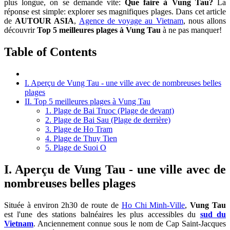
plus longue, on se demande vite:
Que faire à Vung Tau?
La
réponse est simple: explorer ses magnifiques plages. Dans cet article
de
AUTOUR ASIA
,
Agence de voyage au Vietnam
, nous allons
découvrir
Top 5 meilleures plages à Vung Tau
à ne pas manquer!
Table of Contents
I. Aperçu de Vung Tau - une ville avec de nombreuses belles
plages
II. Top 5 meilleures plages à Vung Tau
1. Plage de Bai Truoc (Plage de devant)
2. Plage de Bai Sau (Plage de derrière)
3. Plage de Ho Tram
4. Plage de Thuy Tien
5. Plage de Suoi O
I. Aperçu de Vung Tau - une ville avec de
nombreuses belles plages
Située à environ 2h30 de route de
Ho Chi Minh-Ville
,
Vung Tau
est l'une des stations balnéaires les plus accessibles du
sud du
Vietnam
. Anciennement connue sous le nom de Cap Saint-Jacques