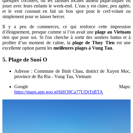
quelques cocotiers, où les familles locales aiment pique-niquer ou
jouer avec leurs enfants le week-end. L’eau y est claire, peu agitée,
et le vent constant en fait un bon spot pour le cerf-volant ou
simplement pour se laisser bercer.
Il y a peu de commerces, ce qui renforce cette impression
d’éloignement, presque comme si l’on avait une
plage au Vietnam
rien que pour soi. Si l'on cherche à sortir des sentiers battus et à
profiter d’un moment de calme, la
plage de Thuy Tien
est une
excellente option parmi les
meilleures plages à Vung Tau
.
5. Plage de Suoi O
Adresse : Commune de Binh Chau, district de Xuyen Moc,
province de Ba Ria - Vung Tau, Vietnam
Google Maps:
https://maps.app.goo.gl/6iH39Ca77UDtTsBTA