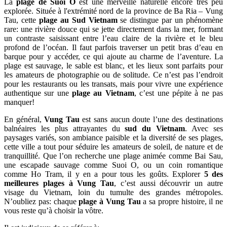
La
plage de Suoi O
est une merveille naturelle encore très peu
explorée. Située à l'extrémité nord de la province de Ba Ria – Vung
Tau, cette
plage au Sud Vietnam
se distingue par un phénomène
rare: une rivière douce qui se jette directement dans la mer, formant
un contraste saisissant entre l’eau claire de la rivière et le bleu
profond de l’océan. Il faut parfois traverser un petit bras d’eau en
barque pour y accéder, ce qui ajoute au charme de l’aventure. La
plage est sauvage, le sable est blanc, et les lieux sont parfaits pour
les amateurs de photographie ou de solitude. Ce n’est pas l’endroit
pour les restaurants ou les transats, mais pour vivre une expérience
authentique sur une
plage au Vietnam
, c’est une pépite à ne pas
manquer!
En général,
Vung Tau
est sans aucun doute l’une des destinations
balnéaires les plus attrayantes du
sud du Vietnam
. Avec ses
paysages variés, son ambiance paisible et la diversité de ses plages,
cette ville a tout pour séduire les amateurs de soleil, de nature et de
tranquillité. Que l’on recherche une plage animée comme Bai Sau,
une escapade sauvage comme Suoi O, ou un coin romantique
comme Ho Tram, il y en a pour tous les goûts. Explorer
5 des
meilleures plages à Vung Tau
, c’est aussi découvrir un autre
visage du Vietnam, loin du tumulte des grandes métropoles.
N’oubliez pas: chaque
plage à Vung Tau
a sa propre histoire, il ne
vous reste qu’à choisir la vôtre.