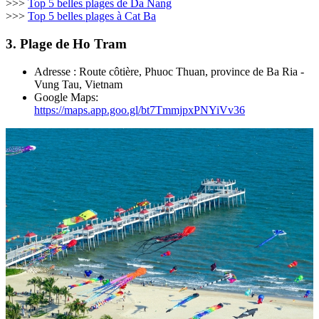
>>>
Top 5 belles plages de Da Nang
>>>
Top 5 belles plages à Cat Ba
3. Plage de Ho Tram
Adresse : Route côtière, Phuoc Thuan, province de Ba Ria -
Vung Tau, Vietnam
Google Maps:
https://maps.app.goo.gl/bt7TmmjpxPNYiVv36