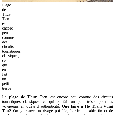
Plage
de
Thuy
Tien
est
encore
peu
connue
des
circuits
touristiques
classiques,
ce
qui
en
fait
un
petit
trésor
La
plage de Thuy Tien
est encore peu connue des circuits
touristiques classiques, ce qui en fait un petit trésor pour les
voyageurs en quête d’authenticité.
Que faire à Ho Tram Vung
Tau?
On y trouve un rivage paisible, bordé de sable fin et de