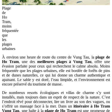
Plage
de
Ho
Tram,
moins
fréquentée
que
les
plages
urbaines
À environ une heure de route du centre de Vung Tau, la
plage de
Ho Tram
, une des
meilleures plages à Vung Tau
, offre une
évasion parfaite pour ceux qui recherchent le calme absolu. Moins
fréquentée que les plages urbaines, elle est bordée de forêts de pins
et de dunes naturelles, ce qui lui donne un charme authentique et
apaisant. Le sable y est doré, l’eau limpide, et l’environnement est
encore préservé du tourisme de masse.
De nombreux resorts écologiques et villas de charme s’y sont
installés, mais toujours dans un esprit de respect de la nature. C’est
l’endroit rêvé pour déconnecter, lire un livre au son des vagues, ou
s’offrir un massage face à la mer. Dans un
itinéraire à Ho Tram
Vung Tau
, une halte à la
plage de Ho Tram
est une promesse de