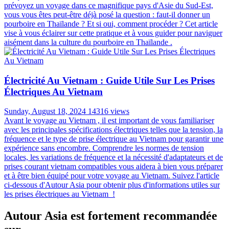
prévoyez un voyage dans ce magnifique pays d'Asie du Sud-Est,
vous vous êtes peut-être déjà posé la question : faut-il donner un
pourboire en Thaïlande ? Et si oui, comment procéder ? Cet article
vise à vous éclairer sur cette pratique et à vous guider pour naviguer
aisément dans la culture du pourboire en Thaïlande .
Électricité Au Vietnam : Guide Utile Sur Les Prises
Électriques Au Vietnam
Sunday, August 18, 2024
14316 views
Avant le voyage au Vietnam , il est important de vous familiariser
avec les principales spécifications électriques telles que la tension, la
fréquence et le type de prise électrique au Vietnam pour garantir une
expérience sans encombre. Comprendre les normes de tension
locales, les variations de fréquence et la nécessité d'adaptateurs et de
prises courant vietnam compatibles vous aidera à bien vous préparer
et à être bien équipé pour votre voyage au Vietnam. Suivez l'article
ci-dessous d'Autour Asia pour obtenir plus d'informations utiles sur
les prises électriques au Vietnam !
Autour Asia est fortement recommandée