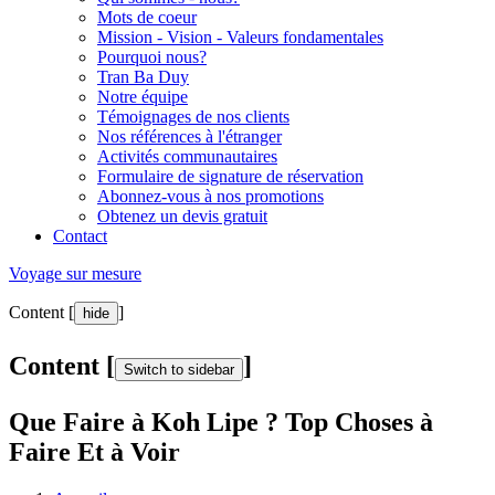
Mots de coeur
Mission - Vision - Valeurs fondamentales
Pourquoi nous?
Tran Ba Duy
Notre équipe
Témoignages de nos clients
Nos références à l'étranger
Activités communautaires
Formulaire de signature de réservation
Abonnez-vous à nos promotions
Obtenez un devis gratuit
Contact
Voyage sur mesure
Content [
]
hide
Content [
]
Switch to sidebar
Que Faire à Koh Lipe ? Top Choses à
Faire Et à Voir