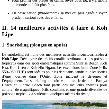
Pour profiter des plages au calme, levez-vous tôt, il y a moins
de monde et il fait plus frais.
En basse saison (mai-octobre), la mer est plus agitée : soyez
prudent, surtout avec des enfants.
II. 14 meilleures activités à faire à Koh
Lipe
1. Snorkeling (plongée en apnée)
Le snorkeling est l’une des meilleures
activités incontournables à
Koh Lipe
. Découvrez des récifs coralliens vibrants et des poissons
tropicaux dans des spots emblématiques comme Sunrise Beach, Koh
Kra, Koh Usen et Koh Hin Ngam. Les excursions Inner Zone (~4h,
550–950 THB) sont idéales pour les débutants, tandis que les sorties
d’une journée dans l’Outer Zone incluent le déjeuner et
l’équipement. Le snorkeling en solo vaut aussi le détour : Pattaya
Beach et Sunrise Beach font partie des meilleurs endroits pour
admirer de magnifiques récifs coralliens et une grande diversité de
poissons tropicaux à seulement quelques mètres du rivage.