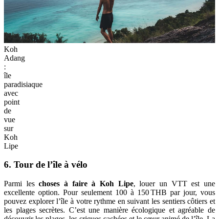
Koh
Adang
:
île
paradisiaque
avec
point
de
vue
sur
Koh
Lipe
6. Tour de l’île à vélo
Parmi les
choses à faire à Koh Lipe
, louer un VTT est une
excellente option. Pour seulement 100 à 150 THB par jour, vous
pouvez explorer l’île à votre rythme en suivant les sentiers côtiers et
les plages secrètes. C’est une manière écologique et agréable de
découvrir les plages, les criques cachées et le cœur animé de l’île. La