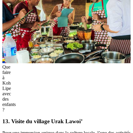
Que
faire
à
Koh
Lipe
avec
des
enfants
?
13. Visite du village Urak Lawoi’
Pour une immersion unique dans la culture locale, l’une des activités