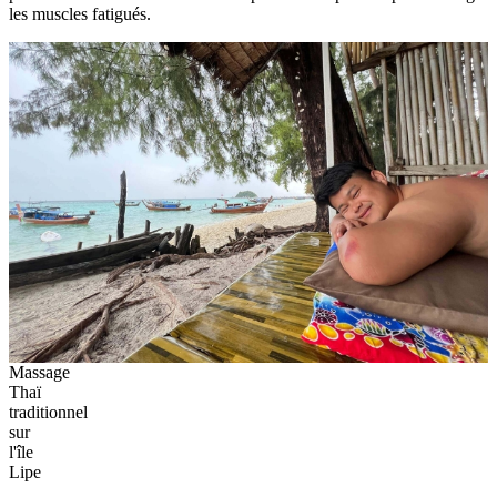
les muscles fatigués.
Massage
Thaï
traditionnel
sur
l'île
Lipe