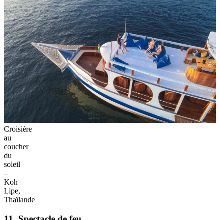
Croisière
au
coucher
du
soleil
–
Koh
Lipe,
Thaïlande
11. Spectacle de feu