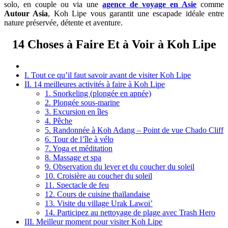
solo, en couple ou via une
agence de voyage en Asie
comme
Autour Asia
, Koh Lipe vous garantit une escapade idéale entre
nature préservée, détente et aventure.
14 Choses à Faire Et à Voir à Koh Lipe
I. Tout ce qu’il faut savoir avant de visiter Koh Lipe
II. 14 meilleures activités à faire à Koh Lipe
1. Snorkeling (plongée en apnée)
2. Plongée sous-marine
3. Excursion en îles
4. Pêche
5. Randonnée à Koh Adang – Point de vue Chado Cliff
6. Tour de l’île à vélo
7. Yoga et méditation
8. Massage et spa
9. Observation du lever et du coucher du soleil
10. Croisière au coucher du soleil
11. Spectacle de feu
12. Cours de cuisine thaïlandaise
13. Visite du village Urak Lawoi’
14. Participez au nettoyage de plage avec Trash Hero
III. Meilleur moment pour visiter Koh Lipe