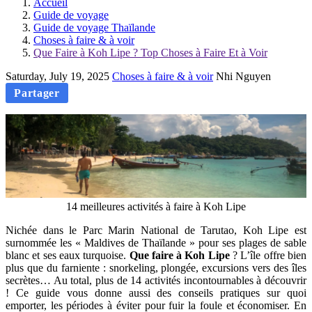
Accueil
Guide de voyage
Guide de voyage Thaïlande
Choses à faire & à voir
Que Faire à Koh Lipe ? Top Choses à Faire Et à Voir
Saturday, July 19, 2025
Choses à faire & à voir
Nhi Nguyen
Partager
14 meilleures activités à faire à Koh Lipe
Nichée dans le Parc Marin National de Tarutao, Koh Lipe est
surnommée les « Maldives de Thaïlande » pour ses plages de sable
blanc et ses eaux turquoise.
Que faire à Koh Lipe
? L’île offre bien
plus que du farniente : snorkeling, plongée, excursions vers des îles
secrètes… Au total, plus de 14 activités incontournables à découvrir
! Ce guide vous donne aussi des conseils pratiques sur quoi
emporter, les périodes à éviter pour fuir la foule et économiser. En