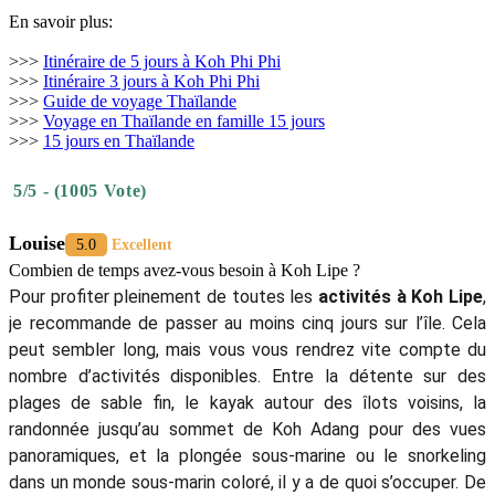
En savoir plus:
>>>
Itinéraire de 5 jours à Koh Phi Phi
>>>
Itinéraire 3 jours à Koh Phi Phi
>>>
Guide de voyage Thaïlande
>>>
Voyage en Thaïlande en famille 15 jours
>>>
15 jours en Thaïlande
5/5 - (1005 Vote)
Louise
5.0
Excellent
Combien de temps avez-vous besoin à Koh Lipe ?
Pour profiter pleinement de toutes les
activités à Koh Lipe
,
je recommande de passer au moins cinq jours sur l’île. Cela
peut sembler long, mais vous vous rendrez vite compte du
nombre d’activités disponibles. Entre la détente sur des
plages de sable fin, le kayak autour des îlots voisins, la
randonnée jusqu’au sommet de Koh Adang pour des vues
panoramiques, et la plongée sous-marine ou le snorkeling
dans un monde sous-marin coloré, il y a de quoi s’occuper. De