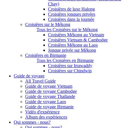
Chay)
Croisières de luxe Halong
Croisières jonques privées
Croisières dans la journée
Croisières sur le Mékong
Tous les Croisières sur le Mékong
Croisières Mékong au Vietnam
Croisières Vietnam & Cambodge
Croisières Mékong au Laos
Jonque privée sur Mékong
Croisières en Birmanie
Tous les Croisières en Birmanie
Croisières sur Irrawaddy
Croisières sur Chindwin
Guide de voyage
All Travel Guide
Guide de voyage Vietnam
Guide de voyage Cambodge
Guide de voyage Thaïlande
Guide de voyage Laos
Guide de voyage Birmanie
Vidéo d'expérience
Album des expériences
Qui sommes - nous?
Qui sommes - nous?