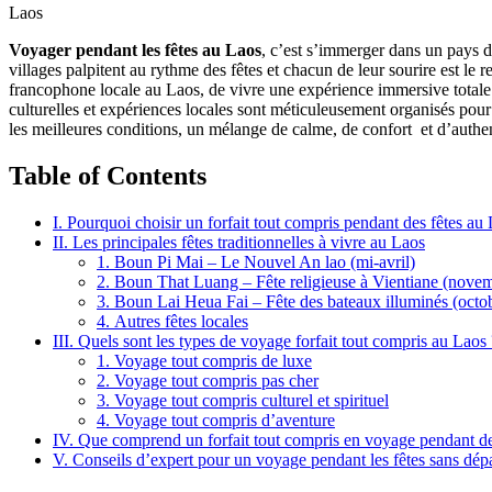
Laos
Voyager pendant les fêtes au Laos
, c’est s’immerger dans un pays de 
villages palpitent au rythme des fêtes et chacun de leur sourire est le 
francophone locale au Laos, de vivre une expérience immersive totale da
culturelles et expériences locales sont méticuleusement organisés pou
les meilleures conditions, un mélange de calme, de confort et d’authen
Table of Contents
I. Pourquoi choisir un forfait tout compris pendant des fêtes au
II. Les principales fêtes traditionnelles à vivre au Laos
1. Boun Pi Mai – Le Nouvel An lao (mi-avril)
2. Boun That Luang – Fête religieuse à Vientiane (nove
3. Boun Lai Heua Fai – Fête des bateaux illuminés (octo
4. Autres fêtes locales
III. Quels sont les types de voyage forfait tout compris au Laos 
1. Voyage tout compris de luxe
2. Voyage tout compris pas cher
3. Voyage tout compris culturel et spirituel
4. Voyage tout compris d’aventure
IV. Que comprend un forfait tout compris en voyage pendant de
V. Conseils d’expert pour un voyage pendant les fêtes sans dép