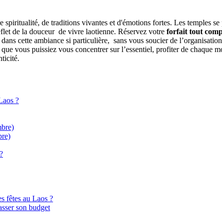
spiritualité, de traditions vivantes et d'émotions fortes. Les temples se 
reflet de la douceur de vivre laotienne. Réservez votre
forfait tout com
ns cette ambiance si particulière, sans vous soucier de l’organisation. 
r que vous puissiez vous concentrer sur l’essentiel, profiter de chaque
ticité.
 Laos ?
mbre)
bre)
?
s fêtes au Laos ?
asser son budget