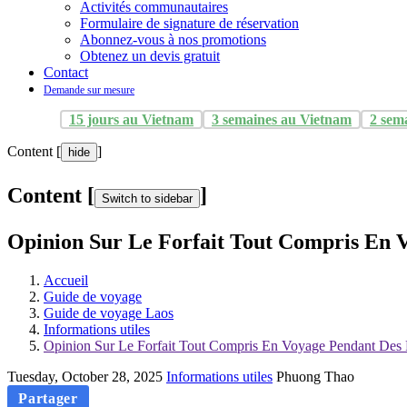
Activités communautaires
Formulaire de signature de réservation
Abonnez-vous à nos promotions
Obtenez un devis gratuit
Contact
Demande sur mesure
15 jours au Vietnam
3 semaines au Vietnam
2 sem
Content [
]
hide
Content [
]
Switch to sidebar
Opinion Sur Le Forfait Tout Compris En 
Accueil
Guide de voyage
Guide de voyage Laos
Informations utiles
Opinion Sur Le Forfait Tout Compris En Voyage Pendant Des 
Tuesday, October 28, 2025
Informations utiles
Phuong Thao
Partager