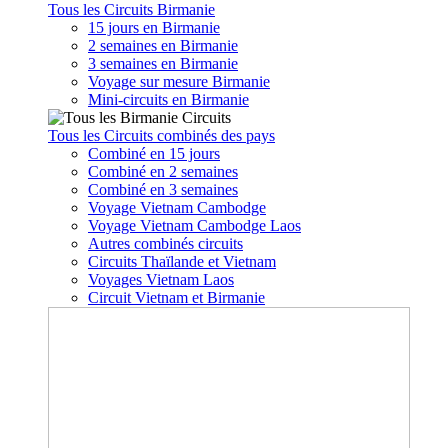
Tous les Circuits Birmanie
15 jours en Birmanie
2 semaines en Birmanie
3 semaines en Birmanie
Voyage sur mesure Birmanie
Mini-circuits en Birmanie
Tous les Circuits combinés des pays
Combiné en 15 jours
Combiné en 2 semaines
Combiné en 3 semaines
Voyage Vietnam Cambodge
Voyage Vietnam Cambodge Laos
Autres combinés circuits
Circuits Thaïlande et Vietnam
Voyages Vietnam Laos
Circuit Vietnam et Birmanie