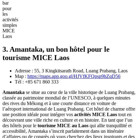
bar‎
pour
les
activités
simples
MICE
Laos
3. Amantaka, un bon hôtel pour le
tourisme MICE Laos
Adresse : 55, 3 Kingkitsarath Road, Luang Prabang, Laos
Map :
https://maps.app.goo.gl/HJVfKFQpsp9hZqD56
Tél : +85 671 860 333
Amantaka‎
se situe au cœur de‎ la ville‎ historique de Luang‎ Prabang,‎
classée au patrimoine‎ mondial de l’UNESCO,‎ à quelques minutes
des rives‎ du Mékong‎ et à une courte‎ distance en voiture de‎
l’aéroport international de Luang Prabang. Cet‎ hôtel de charme‎ offre
une position idéale pour‎ intégrer vos
activités‎ MICE Laos‎
tout en
découvrant‎ une ville riche en culture et en‎ histoire. En tant‎ que l’un
des hôtels‎ pour le
tourisme‎ MICE au Laos
qui‎ allie tranquillité et
accessibilité, Amantaka‎ s’inscrit parfaitement‎ dans un itinéraire‎
d’affaires‎ ou de congrès où‎ vous cherchez‎ des‎ lieux inspirants et‎ des