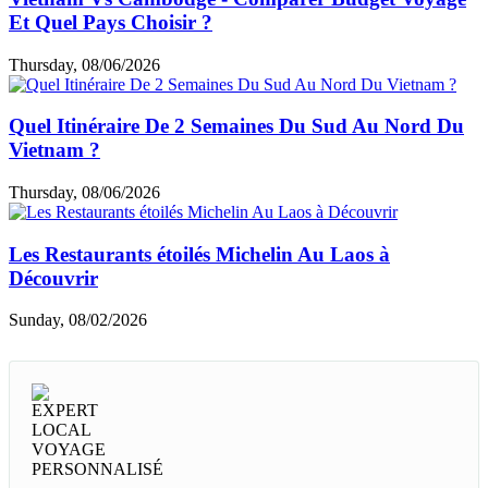
Guide voyage par thème
Choses à faire & à voir
Cuisine & café
Top hébergements
Loisirs et shopping
Informations utiles
Expériences des clients
Articles similaires
Faire Du Vélo Au Vietnam Ou Thaïlande - Quel
Pays Choisir ?
Sunday, 08/09/2026
Top 20 Des Meilleurs Villages Artisanaux Autour De