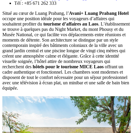
d’entreprise
Laos
au
Pullman
Luang
Prabang
5. Où organiser une conférence
professionnelle au Laos ? Avani+ Luang
Prabang Hotel est un bon choix
Adresse : Route Setthathirath, village de Hua Xieng, Luang
Prabang, Laos
Map :
https://maps.app.goo.gl/BaA6ggbKQ4W8EAoq7
Tél : +85 671 262 333
Situé au cœur de Luang Prabang, l’
Avani+ Luang Prabang Hotel
occupe une position idéale pour les voyageurs d’affaires qui
souhaitent profiter du
tourisme d’affaires au Laos
. L’établissement
se trouve à quelques pas du Night Market, du mont Phousy et du
Musée National, ce qui facilite vos déplacements entre réunions et
moments de détente. Son architecture se distingue par un style
contemporain inspiré des bâtiments coloniaux de la ville avec un