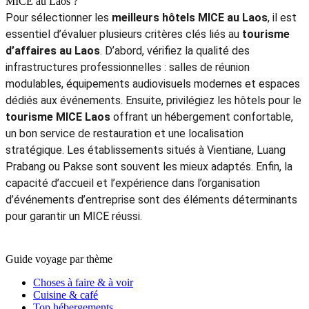
exceptionnelle du pays. Une option populaire consiste à
intégrer une aventure comme cette
randonnée Laos 15 jours
afin d’enrichir le séjour. Ce type de programme renforce la
cohésion d’équipe tout en découvrant un environnement
préservé. En choisissant les
meilleurs hôtels MICE au Laos
,
vous pouvez facilement combiner travail, détente et
exploration au cœur du
tourisme d’affaires au Laos
.
Yvonne D.
5.0
Excellent
Où trouver des conseils pour planifier un événement d’entreprise
dans les meilleurs hôtels MICE au Laos ?
Les professionnels souhaitant organiser un événement haut
de gamme dans les
meilleurs hôtels MICE au Laos
peuvent
commencer par consulter un guide spécialisé. Pour aller plus
loin, un excellent point de départ est ce
voyage incentive
MICE
qui aide à comprendre les options disponibles pour le
tourisme d’affaires au Laos
. Vous y découvrirez comment
sélectionner des hébergements pour événements
d’entreprise Laos, ainsi que les destinations les plus
adaptées à vos conférences ou séminaires. En combinant