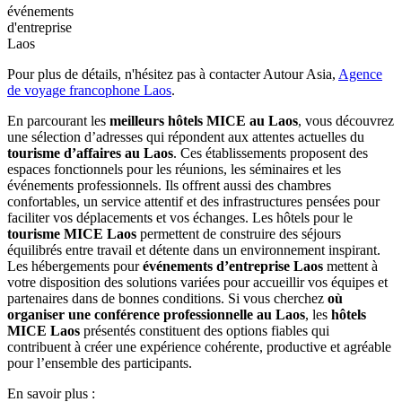
hôtel convient à celles et ceux qui se‎ demandent où organiser‎ une
conférence professionnelle au Laos
dans un cadre pratique‎ et
confortable. Grâce‎ à son ambiance‎ détendue et à ses services
efficaces, il représente une option fiable‎ pour les voyageurs‎
intéressés par le
MICE Laos
et par des‎
hôtels MICE Laos
qui
associent modernité et‎ simplicité.
Salle
d'union