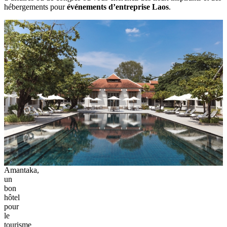
hébergements‎ pour
événements d’entreprise Laos
.
Amantaka,
un
bon
hôtel
pour
le
tourisme