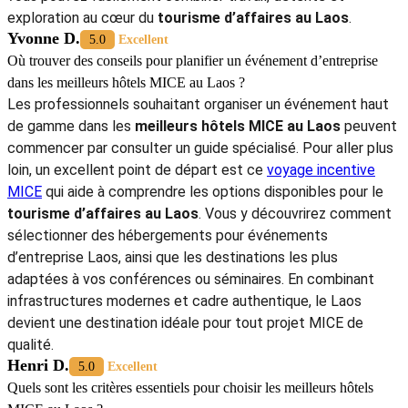
partenaires dans de bonnes‎ conditions. Si‎ vous cherchez
où
organiser‎ une
conférence professionnelle au Laos
, les‎
hôtels
MICE‎ Laos
présentés constituent‎ des options fiables qui
contribuent à créer‎ une‎ expérience cohérente, productive‎ et agréable
pour l’ensemble des participants.
En savoir plus :
-
Agences Voyage Incentive MICE Au Laos
-
Guide de voyage Laos
-
Circuit Laos 15 jours
-
Circuits Laos
5/5 - (1001 Vote)
Tiana G.
5.0
Excellent
Peut-on combiner tourisme MICE et expériences nature lors d’un
séjour au Laos ?
Absolument. Le pays offre de nombreuses possibilités pour
associer
MICE Laos
et activités outdoor. Après vos réunions
dans des
hôtels MICE Laos
adaptés aux événements
professionnels, vous pouvez explorer la nature