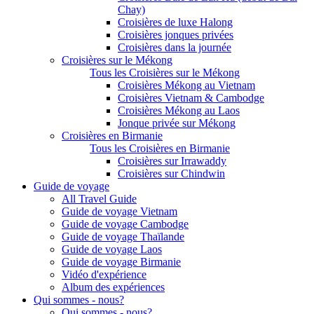
Chay)
Croisières de luxe Halong
Croisières jonques privées
Croisières dans la journée
Croisières sur le Mékong
Tous les Croisières sur le Mékong
Croisières Mékong au Vietnam
Croisières Vietnam & Cambodge
Croisières Mékong au Laos
Jonque privée sur Mékong
Croisières en Birmanie
Tous les Croisières en Birmanie
Croisières sur Irrawaddy
Croisières sur Chindwin
Guide de voyage
All Travel Guide
Guide de voyage Vietnam
Guide de voyage Cambodge
Guide de voyage Thaïlande
Guide de voyage Laos
Guide de voyage Birmanie
Vidéo d'expérience
Album des expériences
Qui sommes - nous?
Qui sommes - nous?