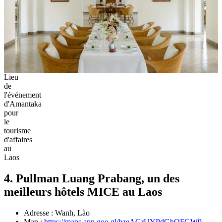
Lieu
de
l'événement
d'Amantaka
pour
le
tourisme
d'affaires
au
Laos
4. Pullman Luang Prabang, un des
meilleurs hôtels MICE au Laos
Adresse : Wanh, Lào
Map :
https://maps.app.goo.gl/hzeAGrUYPdGhQFGW9