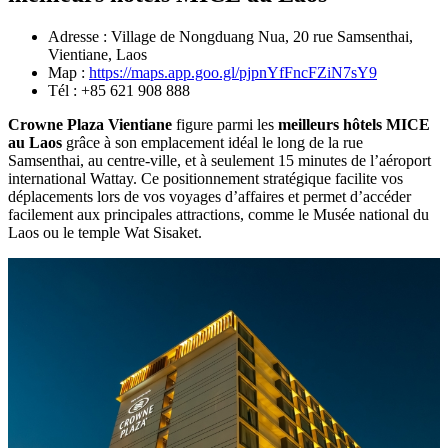
Adresse :‎ Village de Nongduang Nua, 20 rue Samsenthai,
Vientiane, Laos
Map‎ :
https://maps.app.goo.gl/pjpnYfFncFZiN7sY9
Tél :‎ +85 621 908 888
Crowne‎‎ Plaza Vientiane‎
figure parmi‎ les
meilleurs‎ hôtels MICE‎
au Laos
grâce à‎ son emplacement‎ idéal le long‎ de la rue‎
Samsenthai,‎ au centre-ville,‎ et à seulement‎ 15 minutes de‎ l’aéroport
international Wattay. Ce positionnement stratégique facilite‎ vos
déplacements‎ lors de vos‎ voyages‎ d’affaires et‎ permet d’accéder‎
facilement‎ aux principales attractions, comme le Musée national du‎
Laos ou le temple‎ Wat Sisaket.