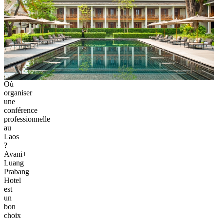
grand jardin central et une piscine longue de vingt cinq mètres qui
créent une atmosphère calme et élégante. Grâce à cette identité
visuelle soignée, l’hôtel attire de nombreux voyageurs qui
recherchent des
hôtels pour le tourisme MICE Laos
offrant un
cadre authentique et fonctionnel. Les chambres sont modernes et
disposent de tout le confort nécessaire pour un séjour professionnel
avec une télévision à écran plat, un minibar et une salle de bain bien
équipée.