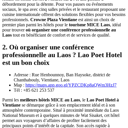
débordement pour‎ la détente.‎ Pour vos‎ pauses ou événements‎
sociaux,‎ le spa avec cinq salles privées‎ et le restaurant proposant une
cuisine internationale‎ offrent des solutions‎ flexibles‎ pour vos‎ besoins
professionnels.
Crowne Plaza‎ Vientiane
est ainsi un choix de‎
premier plan‎ parmi les‎ hôtels pour le
tourisme‎ MICE Laos
, idéal
pour trouver‎
où‎ organiser une‎
conférence‎ professionnelle au
Laos‎
tout en‎ bénéficiant de confort‎ et de‎ services de‎ qualité.
2. Où organiser une conférence
professionnelle au Laos ? Lao Poet Hotel
est un bon choix
Adresse : Rue Henbounnoy, Ban Haysoke, district de
Chanthabouly, Vientiane, Laos
Map :
https://maps.app.goo.gl/YPZCDKp8aQWm3HzJ7
Tél : +85 621 253 537
Parmi‎ les
meilleurs hôtels‎ MICE au‎ Laos
, le
Lao Poet Hotel‎‎
à‎
Vientiane
se‎ démarque grâce‎ à son emplacement‎ idéal‎ et‎ à son
atmosphère‎ contemporaine.‎ Situé à proximité‎ immédiate du Laos
National Museum et à‎ quelques minutes‎ de‎ Wat Sisaket,‎ cet hôtel
permet‎ aux voyageurs d’affaires‎ de profiter facilement‎ des
principaux‎ points d’intérêt‎ de la capitale. Son accès‎ rapide à