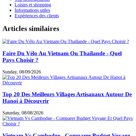
infrastructures modernes et cadre authentique, le Laos
devient une destination idéale pour tout projet MICE de
qualité.
Henri D.
5.0
Excellent
Quels sont les critères essentiels pour choisir les meilleurs hôtels
MICE au Laos ?
Pour sélectionner les
meilleurs hôtels MICE au Laos
, il est
essentiel d’évaluer plusieurs critères clés liés au
tourisme
d’affaires au Laos
. D’abord, vérifiez la qualité des
infrastructures professionnelles : salles de réunion
modulables, équipements audiovisuels modernes et espaces
dédiés aux événements. Ensuite, privilégiez les hôtels pour le
tourisme MICE Laos
offrant un hébergement confortable,
un bon service de restauration et une localisation
stratégique. Les établissements situés à Vientiane, Luang
Prabang ou Pakse sont souvent les mieux adaptés. Enfin, la
capacité d’accueil et l’expérience dans l’organisation
d’événements d’entreprise sont des éléments déterminants
pour garantir un MICE réussi.