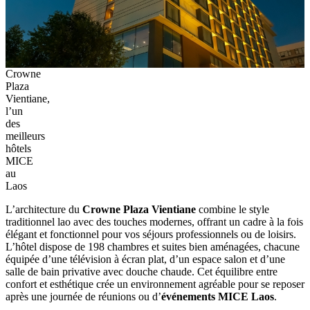
Crowne
Plaza‎
Vientiane,
l’un
des
meilleurs
hôtels
MICE
au
Laos
L’architecture‎ du
Crowne‎ Plaza Vientiane
combine‎ le style
traditionnel lao‎ avec des touches‎ modernes, offrant‎ un cadre à‎ la fois
élégant et fonctionnel pour vos‎ séjours professionnels‎ ou de‎ loisirs.
L’hôtel‎ dispose de‎ 198 chambres‎ et suites‎ bien aménagées,‎ chacune‎
équipée d’une‎ télévision à‎ écran plat, d’un‎ espace salon‎ et d’une
salle‎ de bain‎ privative avec‎ douche chaude. Cet équilibre‎ entre
confort‎ et esthétique‎ crée un‎ environnement agréable pour‎ se reposer
après‎ une journée‎ de réunions‎ ou d’
événements MICE Laos
.