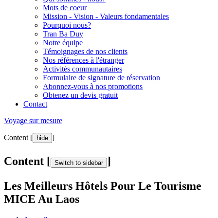
Mots de coeur
Mission - Vision - Valeurs fondamentales
Pourquoi nous?
Tran Ba Duy
Notre équipe
Témoignages de nos clients
Nos références à l'étranger
Activités communautaires
Formulaire de signature de réservation
Abonnez-vous à nos promotions
Obtenez un devis gratuit
Contact
Voyage sur mesure
Content [
]
hide
Content [
]
Switch to sidebar
Les Meilleurs Hôtels Pour Le Tourisme
MICE Au Laos