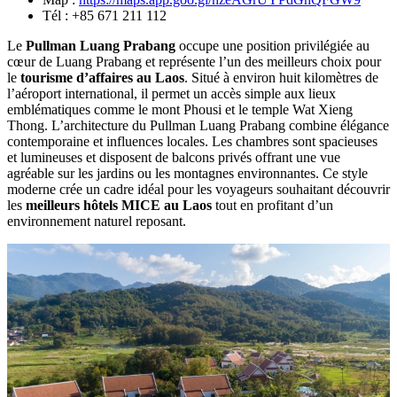
Tél : +85 671 211 112
Le‎
Pullman Luang Prabang‎
occupe une‎ position privilégiée au
cœur de‎ Luang Prabang‎ et représente l’un‎ des meilleurs‎ choix pour
le
tourisme d’affaires au‎ Laos
. Situé à‎ environ huit kilomètres de
l’aéroport‎ international, il permet un accès‎ simple aux‎ lieux‎
emblématiques comme le mont‎ Phousi et le temple Wat Xieng‎
Thong. L’architecture‎ du Pullman‎ Luang Prabang‎ combine élégance
contemporaine‎ et influences‎ locales. Les‎ chambres sont spacieuses
et lumineuses et disposent‎ de balcons‎ privés offrant‎ une vue
agréable‎ sur les jardins ou les montagnes environnantes.‎ Ce style
moderne crée un‎ cadre idéal pour les voyageurs souhaitant découvrir
les‎
meilleurs hôtels MICE au‎ Laos
tout en profitant d’un
environnement naturel reposant.