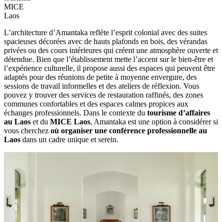
MICE
Laos
L’architecture‎ d’Amantaka‎ reflète l’esprit‎ colonial avec‎ des suites
spacieuses décorées avec‎ de hauts‎ plafonds en bois,‎ des vérandas‎
privées ou des‎ cours intérieures qui‎ créent une‎ atmosphère ouverte‎ et
détendue.‎ Bien que l’établissement mette l’accent‎ sur le bien-être et
l’expérience‎ culturelle, il‎ propose aussi des espaces qui peuvent‎ être
adaptés‎ pour des réunions‎ de petite à‎ moyenne envergure,‎ des
sessions de‎ travail informelles et des ateliers‎ de réflexion.‎ Vous
pouvez y trouver‎ des services de‎ restauration‎ raffinés, des zones‎
communes confortables et des‎ espaces calmes‎ propices aux
échanges professionnels.‎ Dans‎ le contexte du‎
tourisme d’affaires‎
au Laos
et du‎
MICE Laos
, Amantaka‎ est une‎ option à considérer‎ si
vous cherchez‎
où organiser‎ une conférence‎ professionnelle‎ au
Laos
dans un‎ cadre unique et‎ serein.