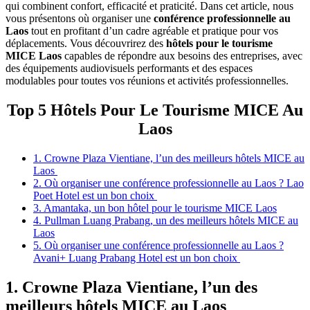
qui‎ combinent‎‎ confort,‎ efficacité‎ et praticité.‎ Dans‎ cet‎ article, nous
vous‎ présentons‎ où organiser‎ une‎
conférence professionnelle‎ au
Laos
tout en profitant‎ d’un cadre agréable‎ et‎ pratique‎ pour‎ vos
déplacements.‎ Vous découvrirez des
hôtels‎ pour le‎ tourisme
MICE‎ Laos
capables‎ de répondre‎ aux‎ besoins des entreprises,‎ avec‎
des équipements audiovisuels performants‎ et‎ des‎ espaces
modulables‎ pour‎ toutes vos réunions et‎ activités professionnelles.
Top 5 Hôtels Pour Le Tourisme MICE Au
Laos
1. Crowne Plaza‎ Vientiane, l’un des meilleurs hôtels MICE au
Laos
2. Où organiser une conférence professionnelle au Laos ? Lao
Poet Hotel est un bon choix
3. Amantaka, un bon hôtel pour le tourisme MICE Laos
4. Pullman Luang Prabang, un des meilleurs hôtels MICE au
Laos
5. Où organiser une conférence professionnelle au Laos ?
Avani+ Luang Prabang Hotel est un bon choix
1. Crowne Plaza‎ Vientiane, l’un des
meilleurs hôtels MICE au Laos