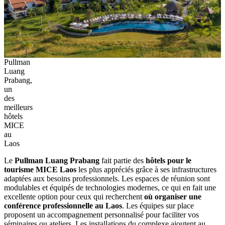
Pullman
Luang
Prabang,
un
des
meilleurs
hôtels
MICE
au
Laos
Le
Pullman‎ Luang Prabang‎
fait partie des‎
hôtels pour le‎
tourisme‎ MICE Laos
les‎ plus appréciés‎ grâce à ses‎ infrastructures
adaptées aux‎ besoins‎ professionnels.‎ Les espaces‎ de réunion sont‎
modulables et‎ équipés de technologies‎ modernes, ce‎ qui en fait‎ une‎
excellente option pour ceux‎ qui recherchent‎
où organiser une
conférence professionnelle‎ au Laos
.‎ Les équipes‎ sur place
proposent un‎ accompagnement personnalisé‎ pour faciliter‎ vos
séminaires‎ ou ateliers.‎ Les installations‎ du complexe ajoutent au‎