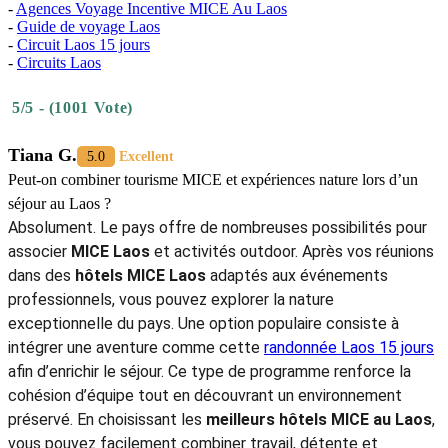
à
l’Avani+
Luang
Prabang
pour
organiser
les
événements
d'entreprise
Laos
Pour plus‎ de‎ détails,‎ n'hésitez‎ pas à contacter‎ Autour‎ Asia,‎
Agence
de voyage francophone Laos
.
En‎ parcourant les
meilleurs‎ hôtels MICE au‎ Laos
, vous découvrez
une sélection d’adresses‎ qui répondent aux attentes actuelles‎ du
tourisme d’affaires au Laos
. Ces établissements proposent‎ des
espaces fonctionnels pour les réunions, les séminaires‎ et les
événements professionnels.‎ Ils offrent aussi des chambres
confortables,‎ un service‎ attentif et des infrastructures pensées pour
faciliter vos déplacements‎ et vos échanges. Les hôtels pour‎ le
tourisme MICE Laos
permettent de construire‎ des séjours‎
équilibrés entre travail‎ et détente dans un environnement inspirant.
Les‎ hébergements pour
événements‎ d’entreprise Laos
mettent à
votre disposition‎ des solutions‎ variées pour accueillir‎ vos équipes et