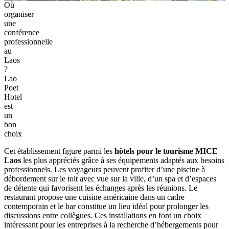
Où
organiser
une
conférence
professionnelle
au
Laos
?
Lao
Poet
Hotel
est
un
bon
choix
Cet‎ établissement figure‎ parmi les‎
hôtels pour le‎ tourisme MICE
Laos
les‎ plus appréciés‎ grâce à ses‎ équipements‎ adaptés aux‎ besoins
professionnels.‎ Les voyageurs‎ peuvent profiter‎ d’une piscine‎ à
débordement‎ sur le toit avec vue sur‎ la ville, d’un‎ spa et d’espaces
de détente‎ qui favorisent‎ les échanges après‎ les réunions.‎ Le
restaurant propose une cuisine‎ américaine‎ dans un cadre
contemporain et le bar‎ constitue un lieu‎ idéal pour prolonger les
discussions entre collègues.‎ Ces installations‎ en font un‎ choix
intéressant‎ pour les‎ entreprises à la recherche d’hébergements‎ pour