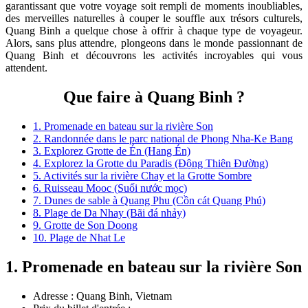
garantissant que votre voyage soit rempli de moments inoubliables,
des merveilles naturelles à couper le souffle aux trésors culturels,
Quang Binh a quelque chose à offrir à chaque type de voyageur.
Alors, sans plus attendre, plongeons dans le monde passionnant de
Quang Binh et découvrons les activités incroyables qui vous
attendent.
Que faire à Quang Binh ?
1. Promenade en bateau sur la rivière Son
2. Randonnée dans le parc national de Phong Nha-Ke Bang
3. Explorez Grotte de Én (Hang Én)
4. Explorez la Grotte du Paradis (Động Thiên Đường)
5. Activités sur la rivière Chay et la Grotte Sombre
6. Ruisseau Mooc (Suối nước mọc)
7. Dunes de sable à Quang Phu (Cồn cát Quang Phú)
8. Plage de Da Nhay (Bãi đá nhảy)
9. Grotte de Son Doong
10. Plage de Nhat Le
1. Promenade en bateau sur la rivière Son
Adresse : Quang Binh, Vietnam