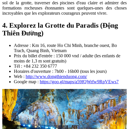
sol de la grotte, traverser des piscines d'eau claire et admirer des
formations rocheuses étonnantes sont quelques-unes des choses
incroyables que les explorateurs courageux peuvent vivre.
4. Explorez la Grotte du Paradis (Động
Thiên Đường)
Adresse : Km 16, route Ho Chi Minh, branche ouest, Bo
Trach, Quang Binh, Vietnam
Prix du billet d'entrée : 150 000 vnd / adulte (les enfants de
moins de 1,3 m sont gratuits)
Tél : +84 232 350 6777
Horaires d'ouverture : 7h00 - 16h00 (tous les jours)
Web :
http://www.dongthienduong.com/
Google map :
https://goo.gl/maps/a59fQWrfw9RpVEws7