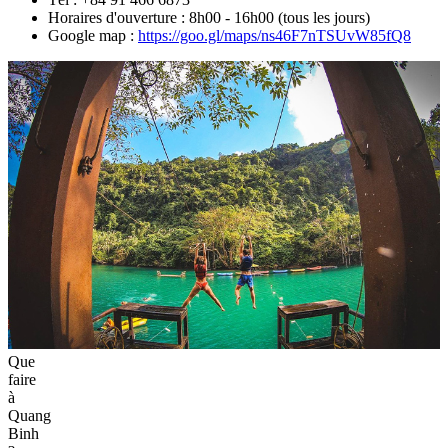
Horaires d'ouverture : 8h00 - 16h00 (tous les jours)
Google map :
https://goo.gl/maps/ns46F7nTSUvW85fQ8
Que
faire
à
Quang
Binh