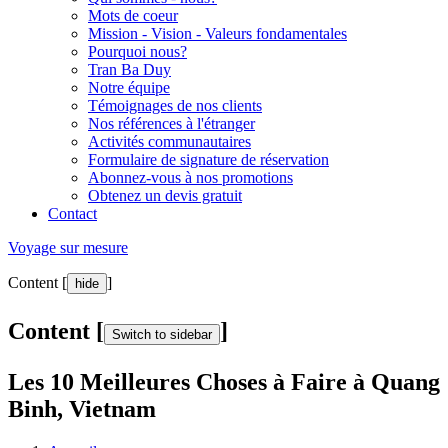
Mots de coeur
Mission - Vision - Valeurs fondamentales
Pourquoi nous?
Tran Ba Duy
Notre équipe
Témoignages de nos clients
Nos références à l'étranger
Activités communautaires
Formulaire de signature de réservation
Abonnez-vous à nos promotions
Obtenez un devis gratuit
Contact
Voyage sur mesure
Content [
]
hide
Content [
]
Switch to sidebar
Les 10 Meilleures Choses à Faire à Quang
Binh, Vietnam