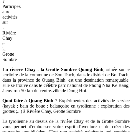
?
Participez
aux
activités
sur
la
Rivière
Chay
et
la
Grotte
Sombre
La rivière Chay - la Grotte Sombre Quang Binh
, située sur le
territoire de la commune de Son Trach, dans le district de Bo Trach,
dans la province de Quang Binh, est une destination remarquable.
Elle se trouve dans le célèbre parc national de Phong Nha Ke Bang,
à environ 50 km du centre-ville de Dong Hoi.
Quoi faire à Quang Binh
? Expérimentez des activités de service
(kayak ; bain de boue ; balançoire en tyrolienne ; exploration des
grottes ;...) à Rivière Chay, Grotte Sombre
La tyrolienne au-dessus de la rivière Chay et de la Grotte Sombre
vous permet d'embrasser votre esprit d'aventure et de créer des
souvenirs inoubliables. C'est une activité palpitante qui combine