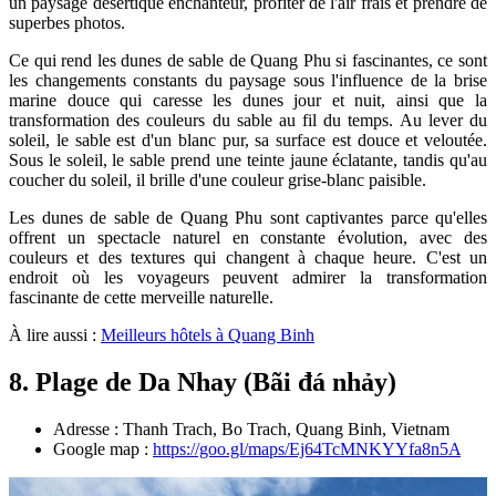
un paysage désertique enchanteur, profiter de l'air frais et prendre de
superbes photos.
Ce qui rend les dunes de sable de Quang Phu si fascinantes, ce sont
les changements constants du paysage sous l'influence de la brise
marine douce qui caresse les dunes jour et nuit, ainsi que la
transformation des couleurs du sable au fil du temps. Au lever du
soleil, le sable est d'un blanc pur, sa surface est douce et veloutée.
Sous le soleil, le sable prend une teinte jaune éclatante, tandis qu'au
coucher du soleil, il brille d'une couleur grise-blanc paisible.
Les dunes de sable de Quang Phu sont captivantes parce qu'elles
offrent un spectacle naturel en constante évolution, avec des
couleurs et des textures qui changent à chaque heure. C'est un
endroit où les voyageurs peuvent admirer la transformation
fascinante de cette merveille naturelle.
À lire aussi :
M
eilleurs hôtels à Quang Binh
8. Plage de Da Nhay (Bãi đá nhảy)
Adresse : Thanh Trach, Bo Trach, Quang Binh, Vietnam
Google map :
https://goo.gl/maps/Ej64TcMNKYYfa8n5A