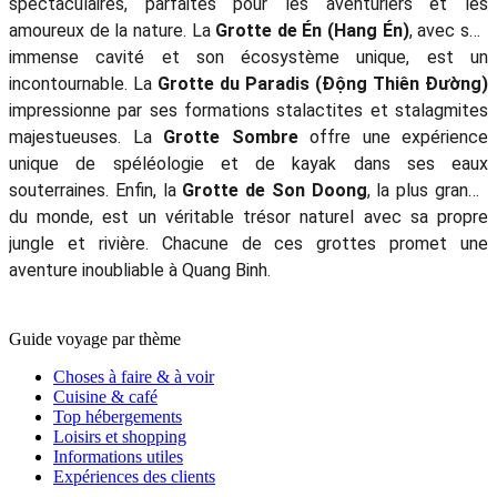
spectaculaires, parfaites pour les aventuriers et les
amoureux de la nature. La
Grotte de Én (Hang Én)
, avec son
immense cavité et son écosystème unique, est un
incontournable. La
Grotte du Paradis (Động Thiên Đường)
impressionne par ses formations stalactites et stalagmites
majestueuses. La
Grotte Sombre
offre une expérience
unique de spéléologie et de kayak dans ses eaux
souterraines. Enfin, la
Grotte de Son Doong
, la plus grande
du monde, est un véritable trésor naturel avec sa propre
jungle et rivière. Chacune de ces grottes promet une
aventure inoubliable à Quang Binh.
Guide voyage par thème
Choses à faire & à voir
Cuisine & café
Top hébergements
Loisirs et shopping
Informations utiles
Expériences des clients