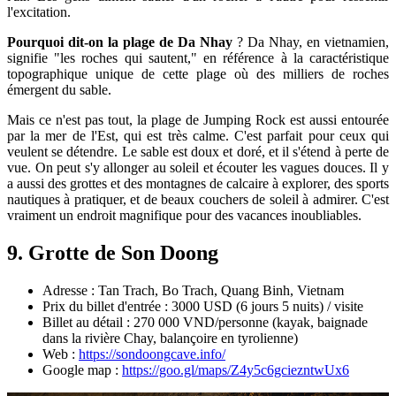
l'excitation.
Pourquoi dit-on la plage de Da Nhay
? Da Nhay, en vietnamien,
signifie "les roches qui sautent," en référence à la caractéristique
topographique unique de cette plage où des milliers de roches
émergent du sable.
Mais ce n'est pas tout, la plage de Jumping Rock est aussi entourée
par la mer de l'Est, qui est très calme. C'est parfait pour ceux qui
veulent se détendre. Le sable est doux et doré, et il s'étend à perte de
vue. On peut s'y allonger au soleil et écouter les vagues douces. Il y
a aussi des grottes et des montagnes de calcaire à explorer, des sports
nautiques à pratiquer, et de beaux couchers de soleil à admirer. C'est
vraiment un endroit magnifique pour des vacances inoubliables.
9. Grotte de Son Doong
Adresse : Tan Trach, Bo Trach, Quang Binh, Vietnam
Prix ​​du billet d'entrée : 3000 USD (6 jours 5 nuits) / visite
Billet au détail : 270 000 VND/personne (kayak, baignade
dans la rivière Chay, balançoire en tyrolienne)
Web :
https://sondoongcave.info/
Google map :
https://goo.gl/maps/Z4y5c6gciezntwUx6