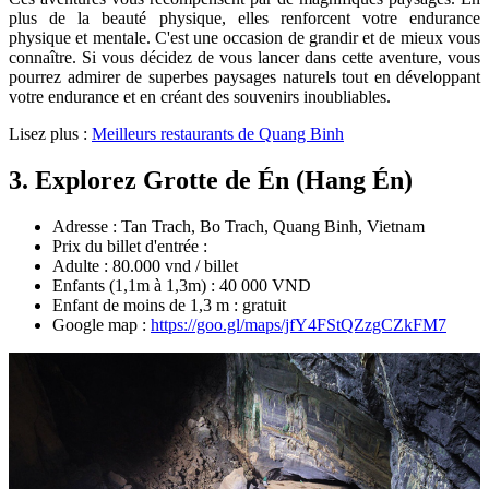
plus de la beauté physique, elles renforcent votre endurance
physique et mentale. C'est une occasion de grandir et de mieux vous
connaître. Si vous décidez de vous lancer dans cette aventure, vous
pourrez admirer de superbes paysages naturels tout en développant
votre endurance et en créant des souvenirs inoubliables.
Lisez plus :
M
eilleurs restaurants de Quang Binh
3. Explorez Grotte de Én (Hang Én)
Adresse : Tan Trach, Bo Trach, Quang Binh, Vietnam
Prix du billet d'entrée :
Adulte : 80.000 vnd / billet
Enfants (1,1m à 1,3m) : 40 000 VND
Enfant de moins de 1,3 m : gratuit
Google map :
https://goo.gl/maps/jfY4FStQZzgCZkFM7