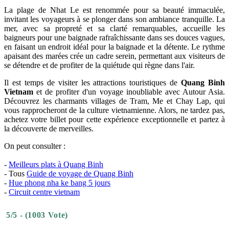
La plage de Nhat Le est renommée pour sa beauté immaculée,
invitant les voyageurs à se plonger dans son ambiance tranquille. La
mer, avec sa propreté et sa clarté remarquables, accueille les
baigneurs pour une baignade rafraîchissante dans ses douces vagues,
en faisant un endroit idéal pour la baignade et la détente. Le rythme
apaisant des marées crée un cadre serein, permettant aux visiteurs de
se détendre et de profiter de la quiétude qui règne dans l'air.
Il est temps de visiter les attractions touristiques de
Quang Binh
Vietnam
et de profiter d'un voyage inoubliable avec Autour Asia.
Découvrez les charmants villages de Tram, Me et Chay Lap, qui
vous rapprocheront de la culture vietnamienne. Alors, ne tardez pas,
achetez votre billet pour cette expérience exceptionnelle et partez à
la découverte de merveilles.
On peut consulter :
-
M
eilleurs plats à Quang Binh
- Tous
Guide de voyage de Quang Binh
-
Hue phong nha ke bang 5 jours
-
Circuit centre vietnam
5/5 - (1003 Vote)