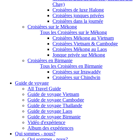
Chay)
Croisières de luxe Halong
Croisières jonques privées
Croisières dans la journée
Croisières sur le Mékong
Tous les Croisières sur le Mékong
Croisières Mékong au Vietnam
Croisières Vietnam & Cambodge
Croisières Mékong au Laos
Jonque privée sur Mékong
Croisières en Birmanie
Tous les Croisières en Birmanie
Croisières sur Irrawaddy
Croisières sur Chindwin
Guide de voyage
All Travel Guide
Guide de voyage Vietnam
Guide de voyage Cambodge
Guide de voyage Thaïlande
Guide de voyage Laos
Guide de voyage Birmanie
Vidéo d'expérience
Album des expériences
Qui sommes - nous?
Qui sommes - nous?