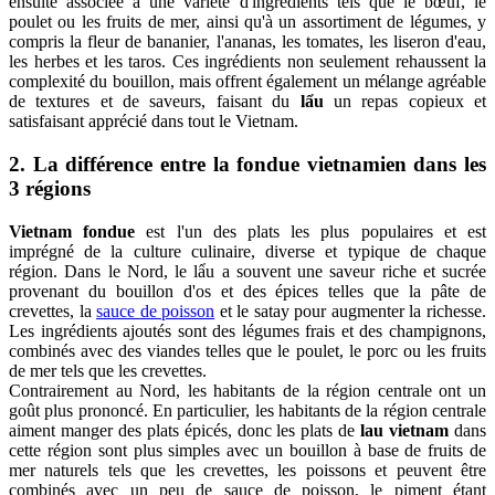
ensuite associée à une variété d'ingrédients tels que le bœuf, le
poulet ou les fruits de mer, ainsi qu'à un assortiment de légumes, y
compris la fleur de bananier, l'ananas, les tomates, les liseron d'eau,
les herbes et les taros. Ces ingrédients non seulement rehaussent la
complexité du bouillon, mais offrent également un mélange agréable
de textures et de saveurs, faisant du
lẩu
un repas copieux et
satisfaisant apprécié dans tout le Vietnam.
2. La différence entre la fondue vietnamien dans les
3 régions
Vietnam fondue
est l'un des plats les plus populaires et est
imprégné de la culture culinaire, diverse et typique de chaque
région. Dans le Nord, le lẩu a souvent une saveur riche et sucrée
provenant du bouillon d'os et des épices telles que la pâte de
crevettes, la
sauce de poisson
et le satay pour augmenter la richesse.
Les ingrédients ajoutés sont des légumes frais et des champignons,
combinés avec des viandes telles que le poulet, le porc ou les fruits
de mer tels que les crevettes.
Contrairement au Nord, les habitants de la région centrale ont un
goût plus prononcé. En particulier, les habitants de la région centrale
aiment manger des plats épicés, donc les plats de
lau vietnam
dans
cette région sont plus simples avec un bouillon à base de fruits de
mer naturels tels que les crevettes, les poissons et peuvent être
combinés avec un peu de sauce de poisson, le piment étant