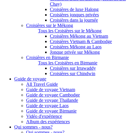
Chay)
Croisières de luxe Halong
Croisières jonques privées
Croisières dans la journée
Croisières sur le Mékong
Tous les Croisières sur le Mékong
Croisières Mékong au Vietnam
Croisières Vietnam & Cambodge
Croisières Mékong au Laos
Jonque privée sur Mékong
Croisières en Birmanie
Tous les Croisières en Birmanie
Croisières sur Irrawaddy
Croisières sur Chindwin
Guide de voyage
All Travel Guide
Guide de voyage Vietnam
Guide de voyage Cambodge
Guide de voyage Thaïlande
Guide de voyage Laos
Guide de voyage Birmanie
Vidéo d'expérience
Album des expériences
Qui sommes - nous?
Qui sommes - nous?