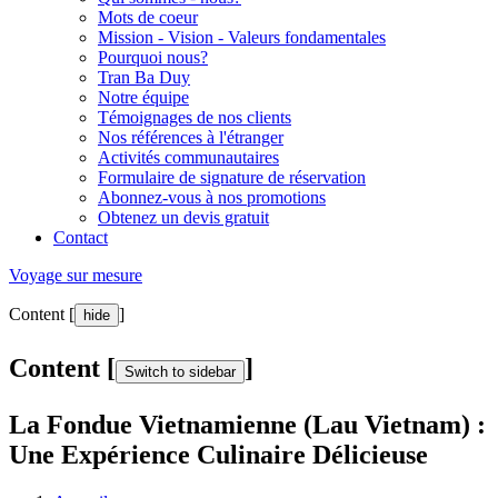
Mots de coeur
Mission - Vision - Valeurs fondamentales
Pourquoi nous?
Tran Ba Duy
Notre équipe
Témoignages de nos clients
Nos références à l'étranger
Activités communautaires
Formulaire de signature de réservation
Abonnez-vous à nos promotions
Obtenez un devis gratuit
Contact
Voyage sur mesure
Content [
]
hide
Content [
]
Switch to sidebar
La Fondue Vietnamienne (Lau Vietnam) :
Une Expérience Culinaire Délicieuse