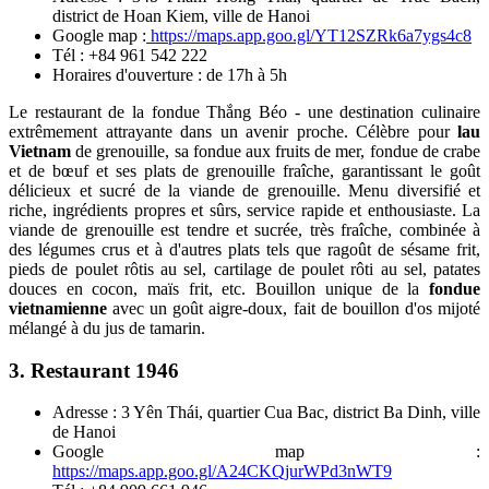
district de Hoan Kiem, ville de Hanoi
Google map :
https://maps.app.goo.gl/YT12SZRk6a7ygs4c8
Tél : +84 961 542 222
Horaires d'ouverture : de 17h à 5h
Le restaurant de la fondue Thắng Béo - une destination culinaire
extrêmement attrayante dans un avenir proche. Célèbre pour
lau
Vietnam
de grenouille, sa fondue aux fruits de mer, fondue de crabe
et de bœuf et ses plats de grenouille fraîche, garantissant le goût
délicieux et sucré de la viande de grenouille. Menu diversifié et
riche, ingrédients propres et sûrs, service rapide et enthousiaste. La
viande de grenouille est tendre et sucrée, très fraîche, combinée à
des légumes crus et à d'autres plats tels que ragoût de sésame frit,
pieds de poulet rôtis au sel, cartilage de poulet rôti au sel, patates
douces en cocon, maïs frit, etc. Bouillon unique de la
fondue
vietnamienne
avec un goût aigre-doux, fait de bouillon d'os mijoté
mélangé à du jus de tamarin.
3. Restaurant 1946
Adresse : 3 Yên Thái, quartier Cua Bac, district Ba Dinh, ville
de Hanoi
Google map :
https://maps.app.goo.gl/A24CKQjurWPd3nWT9