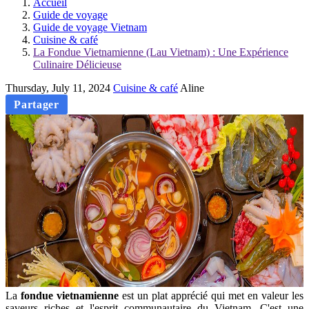
Accueil
Guide de voyage
Guide de voyage Vietnam
Cuisine & café
La Fondue Vietnamienne (Lau Vietnam) : Une Expérience
Culinaire Délicieuse
Thursday, July 11, 2024
Cuisine & café
Aline
Partager
La
fondue vietnamienne
est un plat apprécié qui met en valeur les
saveurs riches et l'esprit communautaire du Vietnam. C'est une