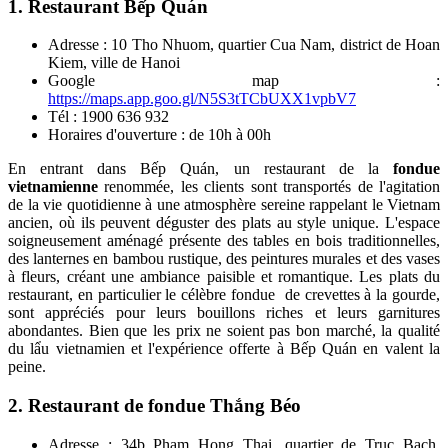
1. Restaurant Bếp Quán
Adresse : 10 Tho Nhuom, quartier Cua Nam, district de Hoan
Kiem, ville de Hanoi
Google map :
https://maps.app.goo.gl/N5S3tTCbUXX1vpbV7
Tél : 1900 636 932
Horaires d'ouverture : de 10h à 00h
En entrant dans Bếp Quán, un restaurant de la
fondue
vietnamienne
renommée, les clients sont transportés de l'agitation
de la vie quotidienne à une atmosphère sereine rappelant le Vietnam
ancien, où ils peuvent déguster des plats au style unique. L'espace
soigneusement aménagé présente des tables en bois traditionnelles,
des lanternes en bambou rustique, des peintures murales et des vases
à fleurs, créant une ambiance paisible et romantique. Les plats du
restaurant, en particulier le célèbre fondue de crevettes à la gourde,
sont appréciés pour leurs bouillons riches et leurs garnitures
abondantes. Bien que les prix ne soient pas bon marché, la qualité
du lẩu vietnamien et l'expérience offerte à Bếp Quán en valent la
peine.
2. Restaurant de fondue Thắng Béo
Adresse : 34b Pham Hong Thai, quartier de Truc Bach,