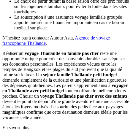
Le dernier petit déjeuner à l'hôtel marque la fin de cette découverte
complète du pays du sourire. Les familles disposent de quelques
heures pour les derniers achats avant le transfert vers l'aéroport. Ce
voyage prouve qu'un itinéraire varié reste accessible pour ceux qui
veulent
voyager en Thaïlande avec petit budget
tout au long de
l'année.
Hébergement recommandé :
- Jour 1-3 : Lamphu Tree House Boutique Hotel
- Jour 4-6 : Green Tiger House
- Jour 7-10 : Baan Yaimai Boutique Samui
Le tarif de base pour ce parcours commence environ à 850€ par
personne pour une formule très économique. Ce montant varie
naturellement selon le niveau de confort choisi et les services
optionnels ajoutés durant votre
voyage Thaïlande en famille pas
cher
.
Chaque foyer peut adapter les prestations pour garantir un
séjour
famille Thaïlande petit budget
selon ses propres besoins. Il reste
facile de
voyager en Thaïlande avec petit budget
en privilégiant
les hébergements simples. Le prix final dépendra de vos choix pour
ce
voyage Thaïlande pas cher avec des enfants
.
IV. Conseils pratiques pour voyager en