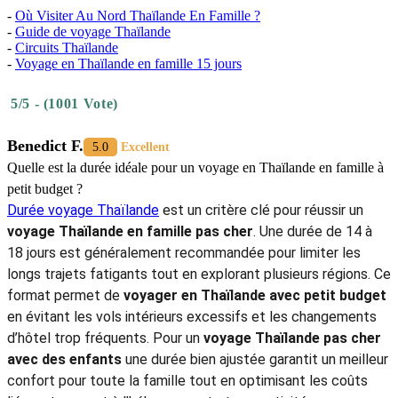
Thaïlande avec petit budget
La réussite d'un
voyage Thaïlande en famille pas cher
repose sur
une organisation minutieuse avant le départ pour éviter les imprévus
stressants. Chaque détail compte pour garantir un
séjour famille
Thaïlande petit budget
tout en protégeant le bien être des plus
jeunes. Voici nos recommandations pour un
voyage Thaïlande pas
cher avec des enfants
parfaitement maîtrisé.
La trousse à pharmacie contient les médicaments de base et
une crème solaire efficace pour protéger la peau fragile des
petits contre le soleil tropical.
Les vêtements légers et indispensables limitent le poids des
bagages pour faciliter les déplacements fréquents entre les
villes.
L'achat d'une carte SIM locale dès l'arrivée et l'aéroport assure
une connexion internet rapide et économique pour utiliser les
applications de transport comme Grab.
La préparation de petits snacks et des jeux calmes aident les
enfants à rester patients durant les trajets en bus ou en train.
La réservation des billets d'avion et des hôtels au moins trois
mois à l'avance permet de bénéficier des meilleurs tarifs
disponibles sur le marché.
Le choix de partir durant la basse saison offre des prix réduits
sur les logements familiaux pour éviter la foule dans les sites