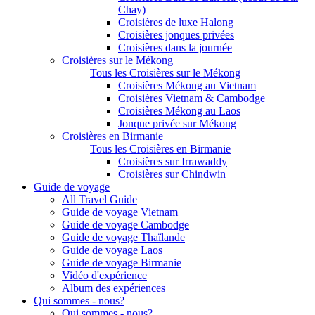
Chay)
Croisières de luxe Halong
Croisières jonques privées
Croisières dans la journée
Croisières sur le Mékong
Tous les Croisières sur le Mékong
Croisières Mékong au Vietnam
Croisières Vietnam & Cambodge
Croisières Mékong au Laos
Jonque privée sur Mékong
Croisières en Birmanie
Tous les Croisières en Birmanie
Croisières sur Irrawaddy
Croisières sur Chindwin
Guide de voyage
All Travel Guide
Guide de voyage Vietnam
Guide de voyage Cambodge
Guide de voyage Thaïlande
Guide de voyage Laos
Guide de voyage Birmanie
Vidéo d'expérience
Album des expériences
Qui sommes - nous?
Qui sommes - nous?