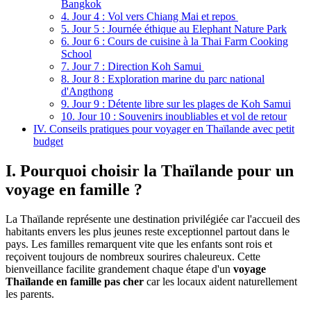
Bangkok
4. Jour 4 : Vol vers Chiang Mai et repos
5. Jour 5 : Journée éthique au Elephant Nature Park
6. Jour 6 : Cours de cuisine à la Thai Farm Cooking
School
7. Jour 7 : Direction Koh Samui
8. Jour 8 : Exploration marine du parc national
d'Angthong
9. Jour 9 : Détente libre sur les plages de Koh Samui
10. Jour 10 : Souvenirs inoubliables et vol de retour
IV. Conseils pratiques pour voyager en Thaïlande avec petit
budget
I. Pourquoi choisir la Thaïlande pour un
voyage en famille ?
La Thaïlande représente une destination privilégiée car l'accueil des
habitants envers les plus jeunes reste exceptionnel partout dans le
pays. Les familles remarquent vite que les enfants sont rois et
reçoivent toujours de nombreux sourires chaleureux. Cette
bienveillance facilite grandement chaque étape d'un
voyage
Thaïlande en famille pas cher
car les locaux aident naturellement
les parents.