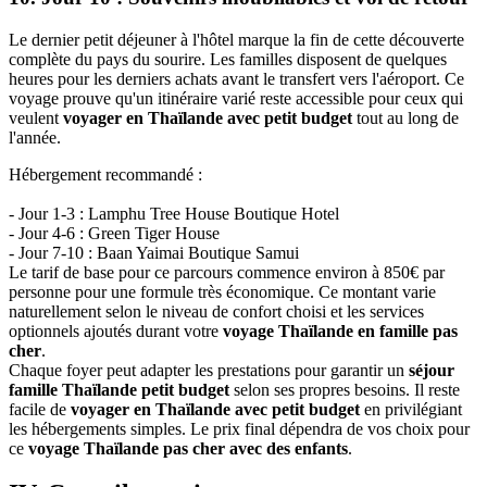
voyage
famille
Thaïlande
pas
cher
9. Jour 9 : Détente libre sur les plages de Koh Samui
Cette journée sans programme fixe offre l'occasion de savourer les
plaisirs de la plage et de goûter aux fruits de mer locaux. Les enfants
peuvent construire des châteaux de sable hoặc nager dans les eaux
calmes du golfe de Thaïlande. C'est le moment idéal pour se relaxer
au bord de la piscine et profiter de la douceur de vivre insulaire.