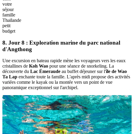
petit
budget
7. Jour 7 : Direction Koh Samui
Le voyage se poursuit vers le sud avec un vol à destination de l'île
tropicale de
Koh Samui
pour la partie balnéaire. Le transfert vers
l'hôtel assure un séjour paisible à proximité des plages. Le temps
libre permet de profiter immédiatement de la mer à de l'air marin
pour se ressourcer en famille.