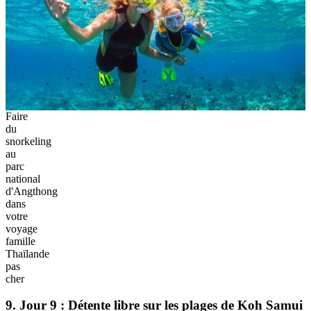
Koh
Samui,
destination
dernière
dans
votre
séjour
famille
Thaïlande
petit
budget
8. Jour 8 : Exploration marine du parc national
d'Angthong
Une excursion en bateau rapide mène les voyageurs vers les eaux
cristallines de
Koh Wao
pour une séance de snorkeling. La
découverte du
Lac Émeraude
au buffet déjeuner sur l'
île de Wao
Ta Lap
enchante toute la famille. L'après midi propose des activités
variées comme le kayak ou la montée vers un point de vue
panoramique exceptionnel sur l'archipel.