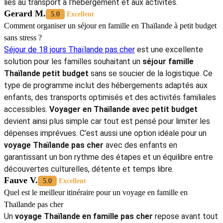
touristiques.
La souscription à une assurance voyage familiale groupée
apporte une sécurité financière importante en cas de besoin
médical sur place.
N’hésitez pas à contacter Autour‎ Asia,‎
Agence de voyage
francophone Thaïlande
.
Réaliser un
voyage Thaïlande en famille pas cher
reste une
opportunité unique pour créer des souvenirs durables sans épuiser
ses économies personnelles. Les expériences vécues entre les
temples de Bangkok et les plages du sud prouvent que la qualité
prime sur le luxe. Un
séjour famille Thaïlande petit budget
demande simplement de la curiosité et une planification rigoureuse
des dépenses quotidiennes. Les parents apprennent ainsi à
voyager
en Thaïlande avec petit budget
tout en offrant le meilleur à leurs
proches. Choisir un
voyage Thaïlande pas cher avec des enfants
devient le point de départ d'une grande aventure humaine accessible
à tous les foyers motivés. Le sourire des petits face aux paysages
magnifiques confirme que cette destination demeure idéale pour les
vacances cette année.
En savoir plus :
-
Où Visiter Au Nord Thaïlande En Famille ?