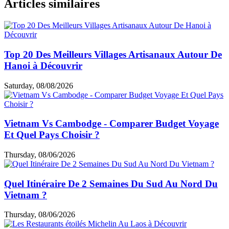
Comment organiser un séjour en famille en Thaïlande à petit budget
sans stress ?
Séjour de 18 jours Thaïlande pas cher
est une excellente
solution pour les familles souhaitant un
séjour famille
Thaïlande petit budget
sans se soucier de la logistique. Ce
type de programme inclut des hébergements adaptés aux
enfants, des transports optimisés et des activités familiales
accessibles.
Voyager en Thaïlande avec petit budget
devient ainsi plus simple car tout est pensé pour limiter les
dépenses imprévues. C’est aussi une option idéale pour un
voyage Thaïlande pas cher
avec des enfants en
garantissant un bon rythme des étapes et un équilibre entre
découvertes culturelles, détente et temps libre.
Fauve V.
5.0
Excellent
Quel est le meilleur itinéraire pour un voyage en famille en
Thaïlande pas cher
Un
voyage Thaïlande en famille
pas cher
repose avant tout
sur un itinéraire bien équilibré entre grandes villes et régions