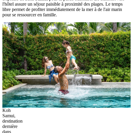
Participez
au
cours
de
cuisine
thaïlandais
dans
votre
voyage
famille
Thaïlande
avec