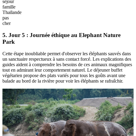
Bienvenue
à
Chiang
Mai
dans
votre
séjour
famille
Thaïlande
pas
cher
5. Jour 5 : Journée éthique au Elephant Nature
Park