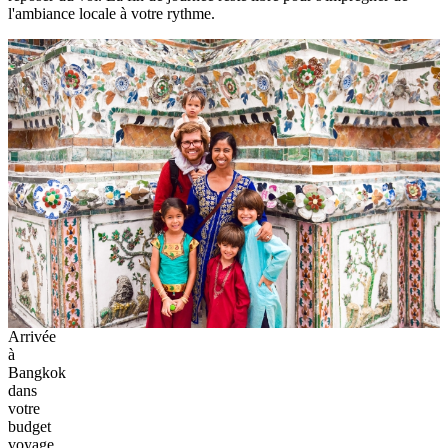
l'ambiance locale à votre rythme.
Arrivée
à
Bangkok
dans
votre
budget
voyage