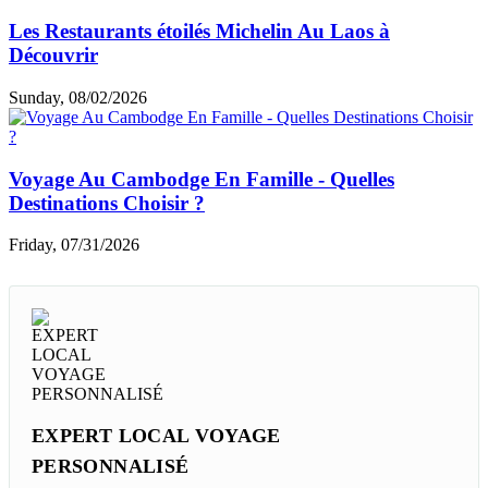
abordables. L’idéal est de combiner Bangkok pour la
découverte culturelle Chiang Mai pour les activités familiales
et une station balnéaire accessible comme Krabi ou Hua Hin.
Ce type d’itinéraire permet de limiter les déplacements
coûteux tout en offrant des expériences variées adaptées
aux enfants. En privilégiant les transports locaux, les
hébergements familiaux et la street food, il est tout à fait
possible de
voyager en Thaïlande avec petit budget
sans
sacrifier le confort ni la sécurité lors d’un séjour en famille.
Guide voyage par thème
Choses à faire & à voir
Cuisine & café
Top hébergements
Loisirs et shopping
Informations utiles
Expériences des clients
Articles similaires