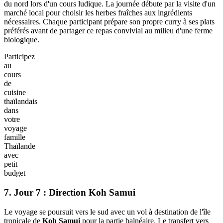
Park
dans
votre
voyage
Thaïlande
pas
cher
avec
des
enfants
6. Jour 6 : Cours de cuisine à la Thai Farm Cooking
School
Les parents apprennent à préparer les classiques de la gastronomie
du nord lors d'un cours ludique. La journée débute par la visite d'un
marché local pour choisir les herbes fraîches aux ingrédients
nécessaires. Chaque participant prépare son propre curry à ses plats
préférés avant de partager ce repas convivial au milieu d'une ferme
biologique.