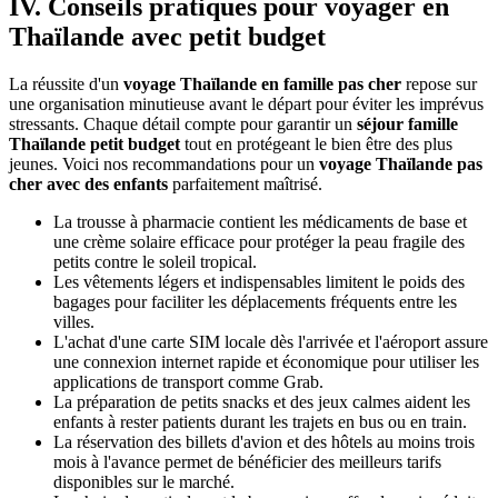
Moment
de
détente
sur
les
plages
de
Koh
Samui
dans
votre
séjour
famille
Thaïlande
petit
budget
10. Jour 10 : Souvenirs inoubliables et vol de retour