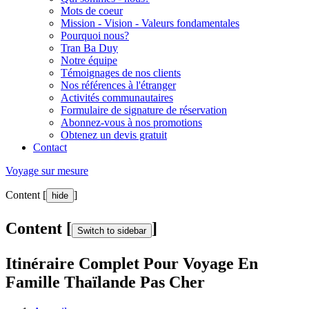
Mots de coeur
Mission - Vision - Valeurs fondamentales
Pourquoi nous?
Tran Ba Duy
Notre équipe
Témoignages de nos clients
Nos références à l'étranger
Activités communautaires
Formulaire de signature de réservation
Abonnez-vous à nos promotions
Obtenez un devis gratuit
Contact
Voyage sur mesure
Content [
]
hide
Content [
]
Switch to sidebar
Itinéraire Complet Pour Voyage En
Famille Thaïlande Pas Cher