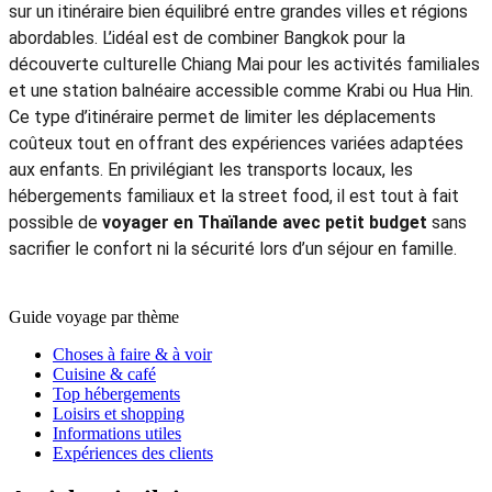
-
Guide de voyage Thaïlande
-
Circuits Thaïlande
-
Voyage en Thaïlande en famille 15 jours
5/5 - (1001 Vote)
Benedict F.
5.0
Excellent
Quelle est la durée idéale pour un voyage en Thaïlande en famille à
petit budget ?
Durée voyage Thaïlande
est un critère clé pour réussir un
voyage Thaïlande en famille pas cher
. Une durée de 14 à
18 jours est généralement recommandée pour limiter les
longs trajets fatigants tout en explorant plusieurs régions. Ce
format permet de
voyager en Thaïlande avec petit budget
en évitant les vols intérieurs excessifs et les changements
d’hôtel trop fréquents. Pour un
voyage Thaïlande pas cher
avec des enfants
une durée bien ajustée garantit un meilleur
confort pour toute la famille tout en optimisant les coûts
liés au transport à l’hébergement et aux activités.
Gerard M.
5.0
Excellent