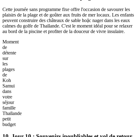
Faire
du
snorkeling
au
parc
national
d'Angthong
dans
votre