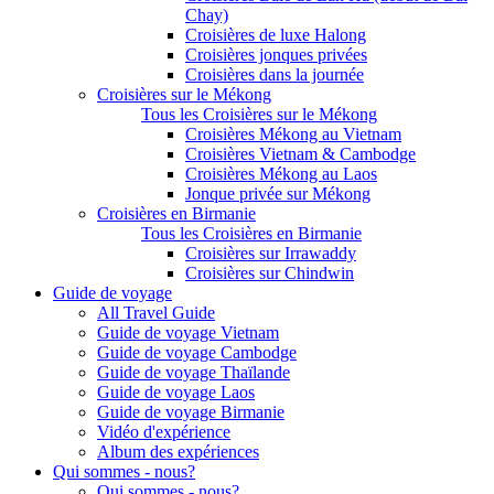
Chay)
Croisières de luxe Halong
Croisières jonques privées
Croisières dans la journée
Croisières sur le Mékong
Tous les Croisières sur le Mékong
Croisières Mékong au Vietnam
Croisières Vietnam & Cambodge
Croisières Mékong au Laos
Jonque privée sur Mékong
Croisières en Birmanie
Tous les Croisières en Birmanie
Croisières sur Irrawaddy
Croisières sur Chindwin
Guide de voyage
All Travel Guide
Guide de voyage Vietnam
Guide de voyage Cambodge
Guide de voyage Thaïlande
Guide de voyage Laos
Guide de voyage Birmanie
Vidéo d'expérience
Album des expériences
Qui sommes - nous?
Qui sommes - nous?