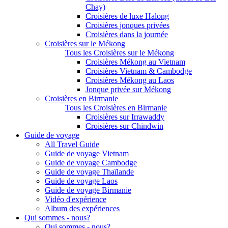
Chay)
Croisières de luxe Halong
Croisières jonques privées
Croisières dans la journée
Croisières sur le Mékong
Tous les Croisières sur le Mékong
Croisières Mékong au Vietnam
Croisières Vietnam & Cambodge
Croisières Mékong au Laos
Jonque privée sur Mékong
Croisières en Birmanie
Tous les Croisières en Birmanie
Croisières sur Irrawaddy
Croisières sur Chindwin
Guide de voyage
All Travel Guide
Guide de voyage Vietnam
Guide de voyage Cambodge
Guide de voyage Thaïlande
Guide de voyage Laos
Guide de voyage Birmanie
Vidéo d'expérience
Album des expériences
Qui sommes - nous?
Qui sommes - nous?