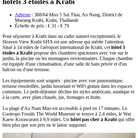
hôtels 3 étoiles à Krabi
Adresse
: 388/64 Moo 5 Sai Thai, Ao Nang, District de
Mueang Krabi, Krabi, Thaïlande
Échelle de prix : € 31 - € 79
Pour séjourner à Krabi dans un cadre naturel exceptionnel, le
Heaven View Krabi SHA est une adresse‎ qui mérite l'attention.
Situé à 14 miles de l'aéroport international de Krabi, cet
hôtel 3
étoiles‎ à Krabi
propose des chambres spacieuses avec vue sur le
jardin, la piscine ou les montagnes‎ environnantes. Chaque chambre
est équipée d'une climatisation, d'une salle de bain privée‎ et d'un
balcon ou d'une terrasse.
Les équipeme‎nts sont soignés : piscine avec vue panoramique,
terrasse ensoleillée, jardin luxuriant et‎ WiFi gratuit dans les espaces
communs. Le petit-déjeuner décline les styles américain,‎ asiatique et
à la carte, avec plats chauds, jus, fromages et fruits.
La plage d'Ao Nam Mao est accessible à pied en 17 minutes. Le
Gastropo Fossils The World Museum‎ se trouve à 2,4 miles, le Wat
Kaew Korawaram à 9,9 miles. Un
hôtel pas cher à Krabi
qui‎ offre
bien plus que son prix ne le laisse supposer.