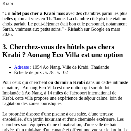
Krabi
“Un
hôtel pas cher à Krabi
mais avec des chambres parmi les plus
belles qu'on ait vues en Thaïlande. La chambre côté piscine était un
choix parfait. Le petit-déjeuner était bon et le personnel, notamment
Sarah, vraiment aux petits soins.” - Rishabh sur Google en mars
2026.
3. Cherchez-vous des hôtels pas chers
Krabi ? Aonang Eco Villa est une option
Adresse
: 1054 Ao Nang, Ville de Krabi, Thaïlande
Échelle‎ de prix : € 78 - € 102
Pour ceux qui‎ cherchent
où dormir à Krabi
dans un cadre intimiste
et nature, l'Aonang Eco Villa est une‎ option qui sort du lot.
Implantée à Ao Nang, à 14 miles de l'aéroport international de‎
Krabi, cette villa propose une expérience de séjour calme, loin de
l'agitation des zones touristiques.
La propriété‎ dispose d'une piscine à eau salée, d'une terrasse
ensoleillée, d'un jardin luxuriant et‎ d'une cheminée extérieure. Les
chambres sont équipées d'une climatisation, d'une salle‎ de bain
privée, d'un mini-bar, d'un canapé et offrent une vue sur le jardin. Le