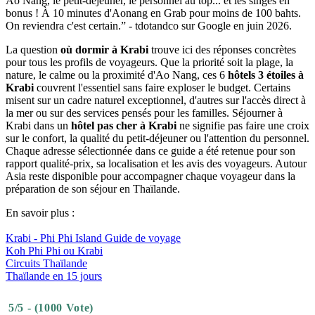
Où
dormir
à
Krabi
?
Poonsiri
Resort
Aonang
est
pour
vous
“Un
hôtel pas cher à Krabi
qu'on a adoré. La navette gratuite vers
Ao Nang, le petit-déjeuner, le personnel au top... et les singes en
bonus ! À 10 minutes d'Aonang en Grab pour moins de 100 bahts.
On reviendra c'est certain.” - tdotandco sur Google en juin 2026.
La question
où dormir à Krabi
trouve ici des réponses concrètes
pour tous les profils de voyageurs. Que la priorité soit la plage, la
nature, le calme ou la proximité d'Ao Nang, ces 6
hôtels 3 étoiles à
Krabi
couvrent l'essentiel sans faire exploser le budget. Certains
misent sur un cadre naturel exceptionnel, d'autres sur l'accès direct à