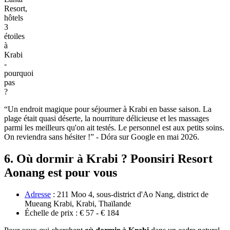
Anda
Lanta
Resort,
hôtels
3
étoiles
à
Krabi
-
pourquoi