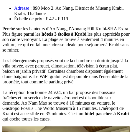
Adresse
: 890 Moo 2, Ao Nang, District de Mueang Krabi,
Krabi, Thaïlande
Échelle de prix : € 42 - € 119
Perché‎ sur les hauteurs d'Ao Nang, l'Aonang Hill Krabi-SHA Extra
Plus figure parmi les
hôtels 3‎ étoiles à Krabi
les plus appréciés pour
son cadre verdoyant. La plage se trouve à seulement 4 minutes en
voiture, ce qui en fait une adresse idéale pour séjourner à Krabi sans
se‎ ruiner.
Les hébergements proposés vont de la chambre en dortoir jusqu'à la
villa privée, avec parquet,‎ climatisation, télévision à écran plat,
balcon et jardin privatif. Certaines chambres disposent‎ également
d'une baignoire. Le WiFi gratuit est disponible dans l'ensemble de la
propriété,‎ tout comme le parking privé.
La réception fonctionne 24h/24, un bar propose des boissons
fraîches et un service de navette‎ aéroport est disponible sur
demande. Ao Nam Mao se trouve à 10 minutes en voiture,‎ le
Gastropo Fossils The World Museum à 15 minutes. L'aéroport de
Krabi est accessible‎ en 35 minutes. C'est un
hôtel pas cher à Krabi
qui coche toutes les cases.