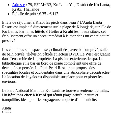
Adresse
: 79, F3PM+R3, Ko Lanta Yai, District de Ko Lanta,
Krabi, Thaïlande
Échelle de prix : € 35 - € 117
Envie de séjourner à Krabi les pieds dans l'eau ? L'Anda Lanta
Resort est implanté directement sur la‎ plage de Klongjark, sur l'île de
Ko Lanta. Parmi les
hôtels 3 étoiles à Krabi
les mieux situés,‎ cet
établissement offre un accès immédiat à la mer dans un cadre naturel
préservé.
Les chambres‎ sont spacieuses, climatisées, avec balcon privé, salle
de bain privée, télévision câblée‎ et lecteur DVD. Le WiFi est gratuit
dans l'ensemble de la propriété. La piscine extérieure,‎ le spa, la
bibliothèque et le bar en bord de plage complètent une offre de
détente bien pensée. Le Pink Pearl Restaurant propose des
spécialités locales et occidentales dans‎ une atmosphère décontractée.
La location de kayaks est disponible sur place pour explorer‎ les
environs.
Le Parc National Marin de Ko Lanta se trouve à seulement 2 miles.
Un
hôtel pas cher à Krabi
qui réunit plage privée, nature et
tranquillité, idéal pour les voyageurs en quête d'authenticité.