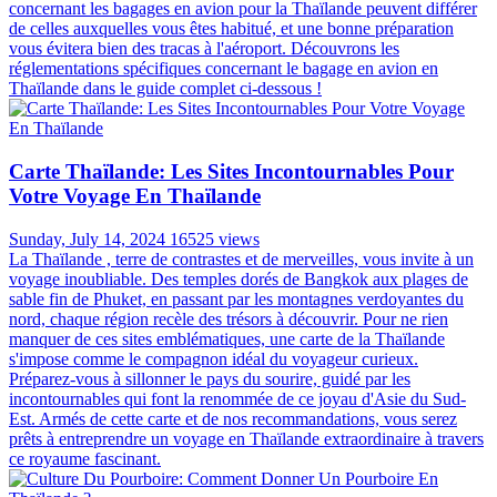
contrainte de retour est séduisante. Cependant, la question se pose :
est-il vraiment possible de voyager sans billet retour en Thaïlande ?
Découvrons ensemble la réponse avec Autour Asia dans l'article ci-
dessous !
Bagage En Avion En Thaïlande: Guide Complet
Pour Préparer Votre Voyage
Saturday, August 03, 2024
16952 views
La Thaïlande, avec ses plages de sable fin, ses temples majestueux
et sa cuisine exotique, est une destination de rêve pour de nombreux
voyageurs. Cependant, avant de vous envoler vers ce pays aux mille
sourires, il est essentiel de bien préparer vos bagages. Les règles
concernant les bagages en avion pour la Thaïlande peuvent différer
de celles auxquelles vous êtes habitué, et une bonne préparation
vous évitera bien des tracas à l'aéroport. Découvrons les
réglementations spécifiques concernant le bagage en avion en
Thaïlande dans le guide complet ci-dessous !
Carte Thaïlande: Les Sites Incontournables Pour