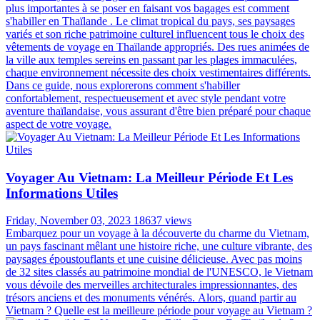
valise, aux billets d'avion et aux activités sur place. Cependant, un
aspect crucial est souvent négligé: la compatibilité de nos appareils
électriques avec le système électrique local. C'est particulièrement
vrai pour un voyage en Thaïlande, où le système électrique diffère
de celui de la France. Dans cet article, nous allons explorer en détail
ce que vous devez savoir sur les prises électriques en Thaïlande et si
vous aurez besoin d'un adaptateur pour la Thaïlande pour vos
appareils.
Vêtements De Voyage En Thaïlande: Comment
S'habiller En Thaïlande?
Saturday, August 24, 2024
21823 views
Vous prévoyez un voyage en Thaïlande ? L'une des questions les
plus importantes à se poser en faisant vos bagages est comment
s'habiller en Thaïlande . Le climat tropical du pays, ses paysages
variés et son riche patrimoine culturel influencent tous le choix des
vêtements de voyage en Thaïlande appropriés. Des rues animées de
la ville aux temples sereins en passant par les plages immaculées,
chaque environnement nécessite des choix vestimentaires différents.
Dans ce guide, nous explorerons comment s'habiller
confortablement, respectueusement et avec style pendant votre
aventure thaïlandaise, vous assurant d'être bien préparé pour chaque