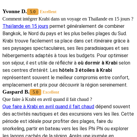
la mer ou sur des services pensés pour les familles. Séjourner à
Krabi dans un
hôtel pas cher à Krabi
ne signifie pas faire une croix
sur le confort, la qualité du petit-déjeuner ou l'attention du personnel.
Chaque adresse sélectionnée dans ce guide a été retenue pour son
rapport qualité-prix, sa localisation et les avis des voyageurs. Autour
Asia reste disponible pour accompagner chaque voyageur dans la
préparation de son séjour en Thaïlande.
En savoir plus :
Krabi - Phi Phi Island Guide de voyage
Koh Phi Phi ou Krabi
Circuits Thaïlande
Thaïlande en 15 jours
5/5 - (1000 Vote)
Yvonne D.
5.0
Excellent
Comment intégrer Krabi dans un voyage en Thaïlande en 15 jours ?
Thaïlande en 15 jours
permet généralement de combiner
Bangkok, le Nord du pays et les plus belles plages du Sud.
Krabi trouve facilement sa place dans cet itinéraire grâce à
ses paysages spectaculaires, ses îles paradisiaques et ses