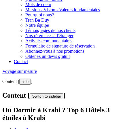
Mots de coeur
Mission - Vision - Valeurs fondamentales
Pourquoi nous?
Tran Ba Duy
Notre équipe
Témoignages de nos clients
Nos références à l'étranger
Activités communautaires
Formulaire de signature de réservation
Abonnez-vous à nos promotions
Obtenez un devis gratuit
Contact
Voyage sur mesure
Content [
]
hide
Content [
]
Switch to sidebar
Où Dormir à Krabi ? Top 6 Hôtels 3
étoiles à Krabi