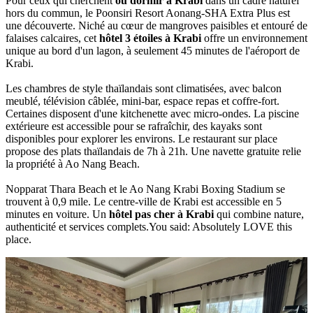
pas
?
“Un endroit magique pour séjourner à Krabi en basse saison. La
plage était quasi déserte, la nourriture délicieuse et les massages
parmi les meilleurs qu'on ait testés. Le personnel est aux petits soins.
On reviendra sans hésiter !” - Dóra sur Google en mai 2026.
6. Où dormir à Krabi ? Poonsiri Resort
Aonang est pour vous
Adresse
: 211 Moo 4, sous-district d'Ao Nang, district de
Mueang Krabi, Krabi, Thaïlande
Échelle de prix : € 57 - € 184
Pour ceux qui cherchent
où dormir à Krabi
dans un cadre naturel
hors du commun, le Poonsiri Resort Aonang-SHA Extra Plus est
une découverte. Niché au cœur de mangroves paisibles et entouré de
falaises calcaires, cet
hôtel 3 étoiles à Krabi
offre un environnement
unique au bord d'un lagon, à seulement 45 minutes de l'aéroport de
Krabi.
Les chambres de style thaïlandais sont climatisées, avec balcon
meublé, télévision câblée, mini-bar, espace repas et coffre-fort.