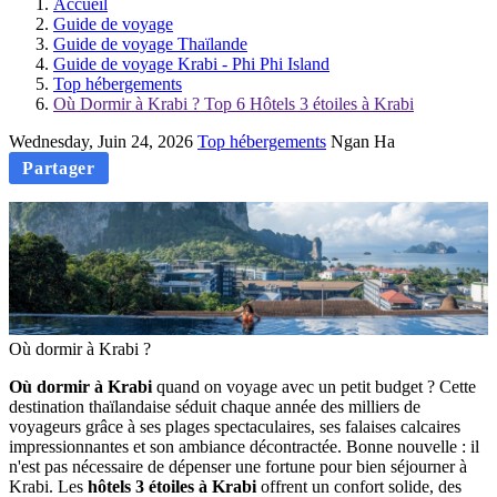
Accueil
Guide de voyage
Guide de voyage Thaïlande
Guide de voyage Krabi - Phi Phi Island
Top hébergements
Où Dormir à Krabi ? Top 6 Hôtels 3 étoiles à Krabi
Wednesday, Juin 24, 2026
Top hébergements
Ngan Ha
Partager
Où dormir à Krabi ?
Où‎ dormir à Krabi
quand on voyage avec un petit budget ? Cette
destination thaïlandaise séduit‎ chaque année des milliers de
voyageurs grâce à ses plages spectaculaires, ses falaises‎ calcaires
impressionnantes et son ambiance décontractée. Bonne nouvelle : il
n'est pas nécessaire de dépenser une fortune pour bien séjourner à
Krabi. Les
hôtels 3 étoiles à Krabi‎
offrent un confort solide, des