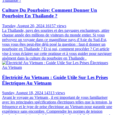
Votre Voyage En Thaïlande
Sunday, July 14, 2024
16525 views
La Thaïlande , terre de contrastes et de merveilles, vous invite à un
voyage inoubliable. Des temples dorés de Bangkok aux plages de
sable fin de Phuket, en passant par les montagnes verdoyantes du
nord, chaque région recèle des trésors à découvrir. Pour ne rien
manquer de ces sites emblématiques, une carte de la Thaïlande
s'impose comme le compagnon idéal du voyageur curieux.
Préparez-vous à sillonner le pays du sourire, guidé par les
incontournables qui font la renommée de ce joyau d'Asie du Sud-
Est. Armés de cette carte et de nos recommandations, vous serez
prêts à entreprendre un voyage en Thaïlande extraordinaire à travers
ce royaume fascinant.
Culture Du Pourboire: Comment Donner Un
Pourboire En Thaïlande ?
Tuesday, August 20, 2024
16157 views
La Thaïlande, pays des sourires et des paysages enchanteurs, attire
chaque année des millions de visiteurs du monde entier. Si vous
prévoyez un voyage dans ce magnifique pays d'Asie du Sud-Est,