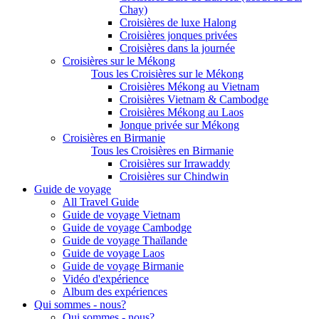
Chay)
Croisières de luxe Halong
Croisières jonques privées
Croisières dans la journée
Croisières sur le Mékong
Tous les Croisières sur le Mékong
Croisières Mékong au Vietnam
Croisières Vietnam & Cambodge
Croisières Mékong au Laos
Jonque privée sur Mékong
Croisières en Birmanie
Tous les Croisières en Birmanie
Croisières sur Irrawaddy
Croisières sur Chindwin
Guide de voyage
All Travel Guide
Guide de voyage Vietnam
Guide de voyage Cambodge
Guide de voyage Thaïlande
Guide de voyage Laos
Guide de voyage Birmanie
Vidéo d'expérience
Album des expériences
Qui sommes - nous?
Qui sommes - nous?