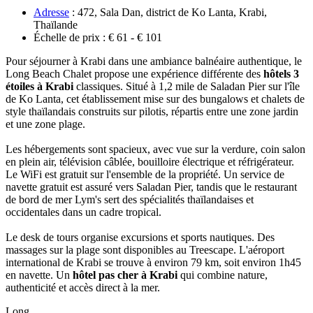
Adresse
: 472, Sala Dan, district de Ko Lanta, Krabi,
Thaïlande
Échelle de prix : € 61 - € 101
Pour séjourner à Krabi dans une ambiance balnéaire authentique, le
Long Beach Chalet propose une‎ expérience différente des
hôtels 3
étoiles à Krabi
classiques. Situé à 1,2 mile de Saladan Pier‎ sur l'île
de Ko Lanta, cet établissement mise sur des bungalows et chalets de
style thaïlandais‎ construits sur pilotis, répartis entre une zone jardin
et une zone plage.
Les hébergements sont spacieux, avec vue sur la verdure, coin salon
en plein air, télévision câblée, bouilloire‎ électrique et réfrigérateur.
Le WiFi est gratuit sur l'ensemble de la propriété. Un service de
navette gratuit est assuré vers Saladan Pier, tandis que le restaurant
de bord de mer Lym's sert‎ des spécialités thaïlandaises et
occidentales dans un cadre tropical.
Le desk de tours‎ organise excursions et sports nautiques. Des
massages sur la plage sont disponibles au‎ Treescape. L'aéroport
international de Krabi se trouve à environ 79 km, soit environ 1h45
en‎ navette. Un
hôtel pas cher à Krabi
qui combine nature,
authenticité et accès direct à la mer.
Long