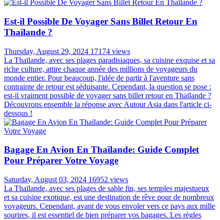
aspect de votre voyage.
Voyager Au Vietnam: La Meilleur Période Et Les
Informations Utiles
Friday, November 03, 2023
18637 views
Embarquez pour un voyage à la découverte du charme du Vietnam,
un pays fascinant mêlant une histoire riche, une culture vibrante, des
paysages époustouflants et une cuisine délicieuse. Avec pas moins
de 32 sites classés au patrimoine mondial de l'UNESCO, le Vietnam
vous dévoile des merveilles architecturales impressionnantes, des
trésors anciens et des monuments vénérés. Alors, quand partir au
Vietnam ? Quelle est la meilleure période pour voyage au Vietnam ?
Est-il Possible De Voyager Sans Billet Retour En
Thaïlande ?
Thursday, August 29, 2024
17174 views
La Thaïlande, avec ses plages paradisiaques, sa cuisine exquise et sa
riche culture, attire chaque année des millions de voyageurs du
monde entier. Pour beaucoup, l'idée de partir à l'aventure sans