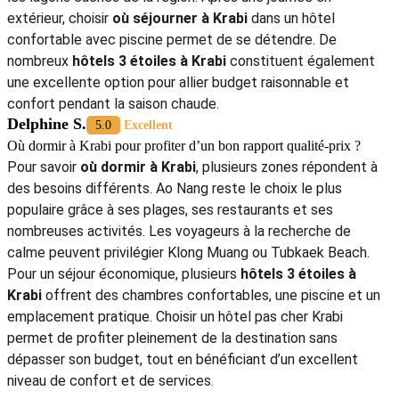
hébergements adaptés à tous les budgets. Pour optimiser
son séjour, il est utile de réfléchir à
où dormir à Krabi
selon
ses centres d’intérêt. Les
hôtels 3 étoiles à Krabi
représentent souvent le meilleur compromis entre confort,
emplacement et prix pour découvrir la région sereinement.
Gaspard B.
5.0
Excellent
Que faire à Krabi en avril quand il fait chaud ?
Que faire à Krabi en avril quand il fait chaud
dépend souvent
des activités nautiques et des excursions vers les îles. Cette
période est idéale pour profiter des plages, faire du
snorkeling, partir en bateau vers les îles Phi Phi ou explorer
les lagons cachés de la région. Après une journée en
extérieur, choisir
où séjourner à Krabi
dans un hôtel
confortable avec piscine permet de se détendre. De
nombreux
hôtels 3 étoiles à Krabi
constituent également
une excellente option pour allier budget raisonnable et
confort pendant la saison chaude.
Delphine S.
5.0
Excellent