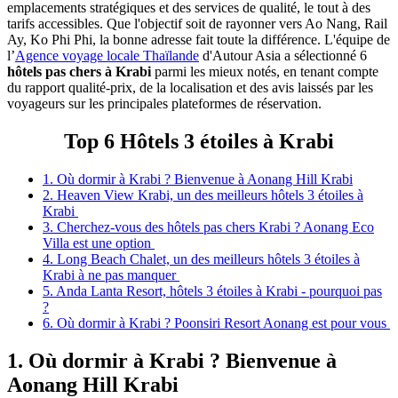
emplacements stratégiques et des services de qualité, le tout à‎ des
tarifs accessibles. Que l'objectif soit de rayonner vers Ao Nang, Rail
Ay, Ko Phi Phi, la‎ bonne adresse fait toute la différence. L'équipe de
l’
Agence voyage locale Thaïlande
d'Autour‎ Asia a sélectionné 6
hôtels pas chers à Krabi
parmi les mieux notés, en tenant compte‎
du rapport qualité-prix, de la localisation et des avis laissés par les
voyageurs sur les principales plateformes de réservation.
Top 6 Hôtels 3 étoiles à Krabi
1. Où dormir à Krabi ? Bienvenue à Aonang Hill Krabi
2. Heaven View Krabi, un des meilleurs hôtels 3 étoiles à
Krabi
3. Cherchez-vous des hôtels pas chers Krabi ? Aonang Eco
Villa est une option
4. Long Beach Chalet, un des meilleurs hôtels 3 étoiles à
Krabi à ne pas manquer
5. Anda Lanta Resort, hôtels 3 étoiles à Krabi - pourquoi pas
?
6. Où dormir à Krabi ? Poonsiri Resort Aonang est pour vous
1. Où dormir à Krabi ? Bienvenue à
Aonang Hill Krabi