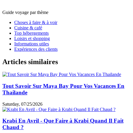
Où dormir à Krabi pour profiter d’un bon rapport qualité-prix ?
Pour savoir
où dormir à Krabi
, plusieurs zones répondent à
des besoins différents. Ao Nang reste le choix le plus
populaire grâce à ses plages, ses restaurants et ses
nombreuses activités. Les voyageurs à la recherche de
calme peuvent privilégier Klong Muang ou Tubkaek Beach.
Pour un séjour économique, plusieurs
hôtels 3 étoiles à
Krabi
offrent des chambres confortables, une piscine et un
emplacement pratique. Choisir un hôtel pas cher Krabi
permet de profiter pleinement de la destination sans
dépasser son budget, tout en bénéficiant d’un excellent
niveau de confort et de services.
Guide voyage par thème
Choses à faire & à voir
Cuisine & café
Top hébergements
Loisirs et shopping
Informations utiles