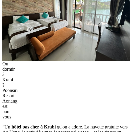
Certaines disposent d'une kitchenette avec micro-ondes. La piscine
extérieure est accessible pour se rafraîchir, des kayaks sont
disponibles pour explorer les environs. Le restaurant sur place
propose des plats thaïlandais de 7h à 21h. Une navette gratuite relie
la propriété à Ao Nang Beach.
Nopparat Thara Beach et le Ao Nang Krabi Boxing Stadium se
trouvent à 0,9 mile. Le centre-ville de Krabi est accessible en 5
minutes en voiture. Un
hôtel pas cher à Krabi
qui combine nature,
authenticité et services complets.You said: Absolutely LOVE this
place.