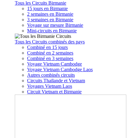
Tous les Circuits Birmanie
15 jours en Birmanie
2 semaines en Birmanie
3 semaines en Birmanie
Voyage sur mesure Birmanie
Mini-circuits en Birmanie
Tous les Circuits combinés des pays
Combiné en 15 jours
Combiné en 2 semaines
Combiné en 3 semaines
Voyage Vietnam Cambodge
Voyage Vietnam Cambodge Laos
Autres combinés circuits
Circuits Thaïlande et Vietnam
Voyages Vietnam Laos
Circuit Vietnam et Birmanie