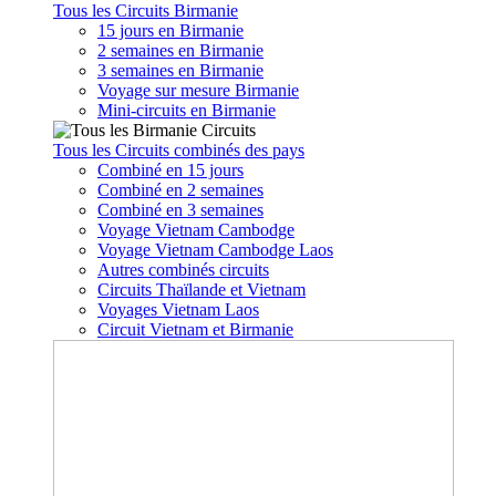
Tous les Circuits Birmanie
15 jours en Birmanie
2 semaines en Birmanie
3 semaines en Birmanie
Voyage sur mesure Birmanie
Mini-circuits en Birmanie
Tous les Circuits combinés des pays
Combiné en 15 jours
Combiné en 2 semaines
Combiné en 3 semaines
Voyage Vietnam Cambodge
Voyage Vietnam Cambodge Laos
Autres combinés circuits
Circuits Thaïlande et Vietnam
Voyages Vietnam Laos
Circuit Vietnam et Birmanie